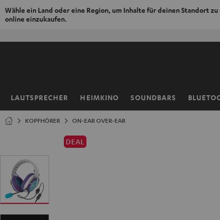
Wähle ein Land oder eine Region, um Inhalte für deinen Standort zu
online einzukaufen.
ZUM
NHALT
RINGEN
LAUTSPRECHER
HEIMKINO
SOUNDBARS
BLUETO
Startseite
KOPFHÖRER
ON-EAR OVER-EAR
DEAL