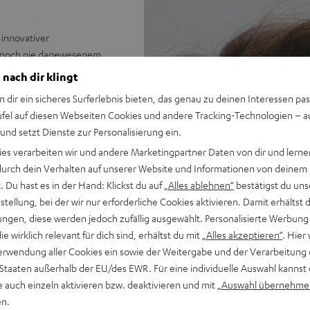
innovativer
it noch nie dagewesenem
lich stilvoll deine Gaming-
 nach dir klingt
n dir ein sicheres Surferlebnis bieten, das genau zu deinen Interessen pas
ufel auf diesen Webseiten Cookies und andere Tracking-Technologien – 
 und setzt Dienste zur Personalisierung ein.
en Preis/Klangverhältnis in
ies verarbeiten wir und andere Marketingpartner Daten von dir und lernen
- durch dein Verhalten auf unserer Website und Informationen von deinem
rliche Mitten und seidige
 Du hast es in der Hand: Klickst du auf
„Alles ablehnen“
bestätigst du uns
tellung, bei der wir nur erforderliche Cookies aktivieren. Damit erhältst 
 & sechs Farbsets für
ngen, diese werden jedoch zufällig ausgewählt. Personalisierte Werbung
hren
die wirklich relevant für dich sind, erhältst du mit
„Alles akzeptieren“
. Hier 
d-Sound und virtueller
erwendung aller Cookies ein sowie der Weitergabe und der Verarbeitung 
 Staaten außerhalb der EU/des EWR. Für eine individuelle Auswahl kannst 
Übertragung, AUX-Verbindung
e auch einzeln aktivieren bzw. deaktivieren und mit
„Auswahl übernehme
en.