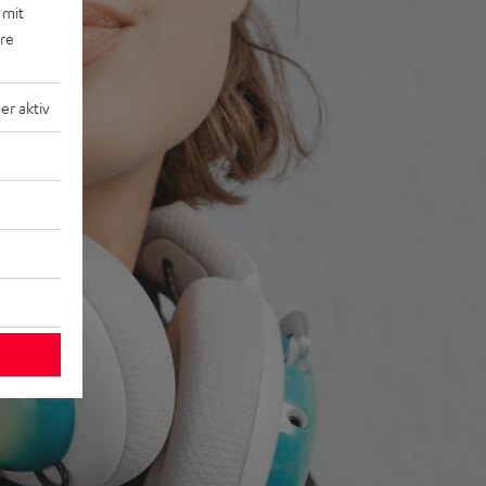
 mit
ere
r aktiv