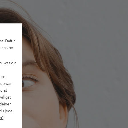
st. Dafür
auch von
, was dir
ere
du zwar
 und
willigst
deiner
du jede
n“