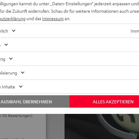
et, Inline-Fernbedienung mit
willigungen kannst du unter „Daten-Einstellungen“ jederzeit anpassen und
sules mit dicker,
für die Zukunft widerrufen. Schau dir für weitere Informationen auch uns
t, geeignet für Brillenträger
utzerklärung
und das
Impressum
an.
krofon und spezieller
rlich
Imme
eoffice
 Meet, Zoom, HD-Audio,
e
ter für ZOLA mit
ing
lisierung
 Inhalte
AUSWAHL ÜBERNEHMEN
ALLES AKZEPTIEREN
ei 110 Bewertungen)