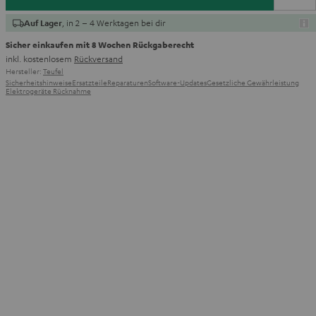
, in 2 – 4 Werktagen bei dir
Auf Lager
Sicher einkaufen mit 8 Wochen Rückgaberecht
inkl. kostenlosem
Rückversand
Hersteller:
Teufel
Sicherheitshinweise
Ersatzteile
Reparaturen
Software-Updates
Gesetzliche Gewährleistung
Elektrogeräte Rücknahme