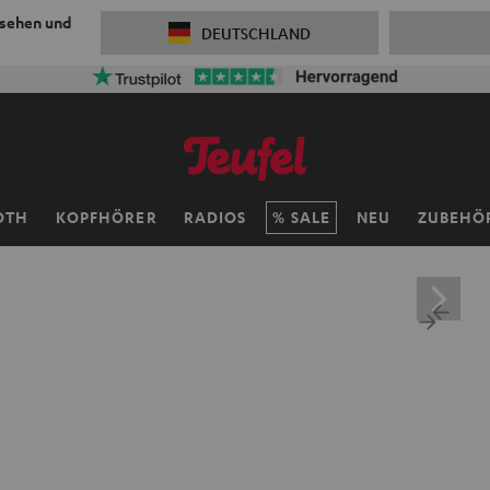
 sehen und
DEUTSCHLAND
OTH
KOPFHÖRER
RADIOS
SALE
NEU
ZUBEHÖ