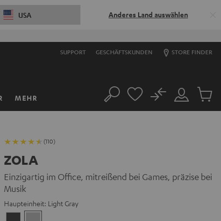
Anderes Land auswählen
USA
SUPPORT
GESCHÄFTSKUNDEN
STORE FINDER
No
R
MEHR
Suche
Mein
Artikel
Konto
im
Warenk
(110)
ZOLA
Einzigartig im Office, mitreißend bei Games, präzise bei
Musik
Haupteinheit:
Light Gray
Dark
Light