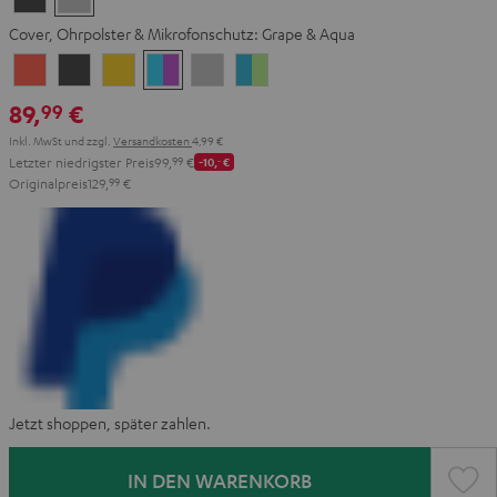
Gray
Gray
Cover, Ohrpolster & Mikrofonschutz:
Grape & Aqua
Coral
Dark
Golden
Grape
Light
Teal
Red
Gray
Amber
&
Gray
&
89,
€
99
Aqua
Lime
Inkl. MwSt
und zzgl.
Versandkosten
4,99 €
Letzter niedrigster Preis
99,
99
€
-10,
‐
€
Originalpreis
129,
99
€
Jetzt shoppen, später zahlen.
IN DEN WARENKORB