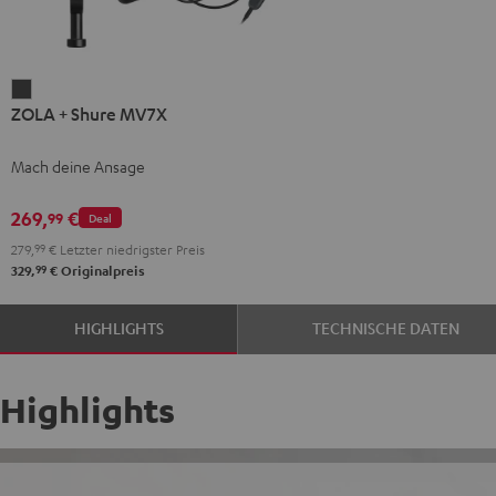
ZOLA
ZOLA + Shure MV7X
+
Shure
Mach deine Ansage
MV7X
Dark
269,
€
99
Deal
Gray
279,
99
€
Letzter niedrigster Preis
99
329,
€
Originalpreis
HIGHLIGHTS
TECHNISCHE DATEN
Highlights