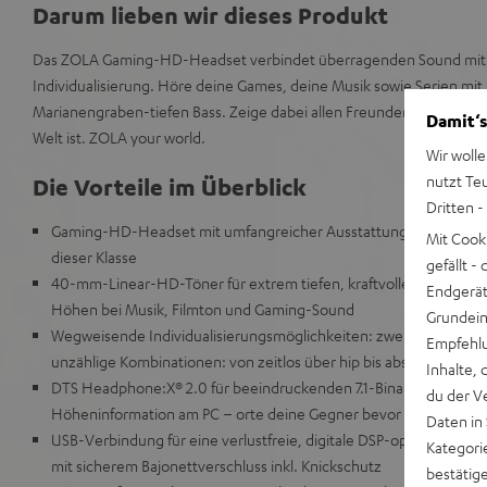
Darum lieben wir dieses Produkt
Das ZOLA Gaming-HD-Headset verbindet überragenden Sound mit 
Individualisierung. Höre deine Games, deine Musik sowie Serien m
Marianengraben-tiefen Bass. Zeige dabei allen Freunden wie unglaub
Damit‘s
Welt ist. ZOLA your world.
Wir wolle
nutzt Te
Die Vorteile im Überblick
Dritten -
Gaming-HD-Headset mit umfangreicher Ausstattung und dem best
Mit Cook
dieser Klasse
gefällt 
40-mm-Linear-HD-Töner für extrem tiefen, kraftvollen Bass, natü
Endgerät.
Höhen bei Musik, Filmton und Gaming-Sound
Grundeins
Wegweisende Individualisierungsmöglichkeiten: zwei Grundfarben
Empfehlu
unzählige Kombinationen: von zeitlos über hip bis absolut abgefa
Inhalte, 
DTS Headphone:X® 2.0 für beeindruckenden 7.1-Binaural-Surroun
du der V
Höheninformation am PC – orte deine Gegner bevor du sie siehst
Daten in
USB-Verbindung für eine verlustfreie, digitale DSP-optimierte 
Kategori
mit sicherem Bajonettverschluss inkl. Knickschutz
bestätig