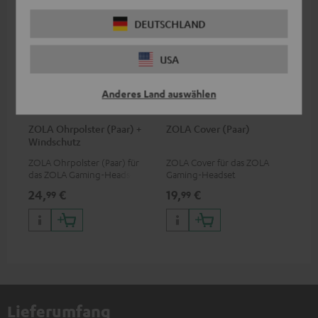
DEUTSCHLAND
USA
Anderes Land auswählen
ZOLA Ohrpolster (Paar) +
ZOLA Cover (Paar)
Windschutz
ZOLA Ohrpolster (Paar) für
ZOLA Cover für das ZOLA
das ZOLA Gaming-Headset
Gaming-Headset
24,
€
19,
€
99
99
Lieferumfang