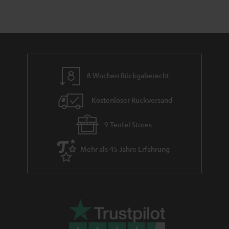
i
h
e
m
e
8 Wochen Rückgaberecht
Kostenloser Rückversand
9 Teufel Stores
Mehr als 45 Jahre Erfahrung