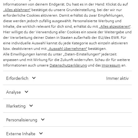
GESCHÄFTSKUNDEN
Informationen von deinem Endgerät. Du hast es in der Hand: Klickst du auf
„Alles ablehnen“
bestätigst du unsere Grundeinstellung, bei der wir nur
SCHWEIZ
BLUETOOTH-LAUTSPRECHER
PARTNERPROGRAMM
erforderliche Cookies aktivieren. Damit erhältst du zwar Empfehlungen,
diese werden jedoch zufällig ausgewählt. Personalisierte Werbung und
KOPFHÖRER
Inhalte, die wirklich relevant für dich sind, erhältst du mit
„Alles akzeptieren“
.
NIEDERLANDE
BLOG
Hier willigst du der Verwendung aller Cookies ein sowie der Weitergabe und
der Verarbeitung deiner Daten in Staaten außerhalb der EU/des EWR. Für
BLUETOOTH-KOPFHÖRER
NEWSLETTER
eine individuelle Auswahl kannst du jede Kategorie auch einzeln aktivieren
BELGIEN
bzw. deaktivieren und mit
„Auswahl übernehmen“
bestätigen.
STEREOANLAGEN
Alle Einwilligungen kannst du unter „Daten-Einstellungen“ jederzeit
STORES
anpassen und mit Wirkung für die Zukunft widerrufen. Schau dir für weitere
FRANKREICH
LAUTSPRECHER
Informationen auch unsere
Datenschutzerklärung
und das
Impressum
an.
DEINE VORTEILE BEI TEUFEL
Erforderlich
Immer aktiv
POLEN
ULTIMA-SERIE
TEUFEL STORY
Analyse
IN-EAR-KOPFHÖRER
SPANIEN
UNSER MANAGEMENT
Marketing
FANSHOP
NACHHALTIGKEIT
ITALIEN
NEUHEITEN
Personalisierung
Technische Änderungen, Tippfehler und Irrtum vorbehalten. Das auf unseren
UNSERE WERTE
Fotos abgebildete Zubehör ist nicht im Lieferumfang enthalten. Etwaige
USA
Entsorgungsgebühren für Batterien sind im Preis inbegriffen.
Externe Inhalte
BILDUNGSRABATT