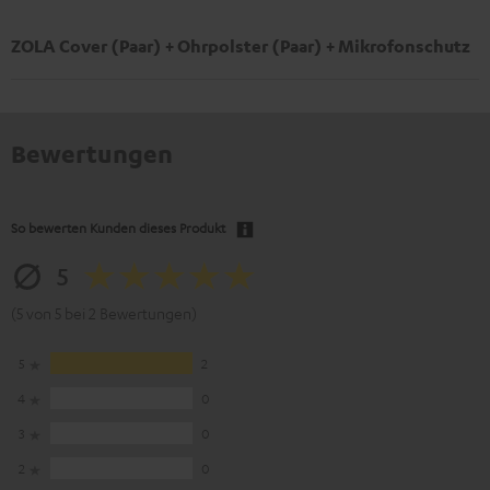
ZOLA Cover (Paar) + Ohrpolster (Paar) + Mikrofonschutz
Bewertungen
So bewerten Kunden dieses Produkt
5
(5 von 5 bei 2 Bewertungen)
5
2
4
0
3
0
2
0