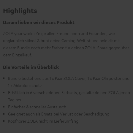
Highlights
Darum lieben wir dieses Produkt
ZOLA your world: Zeige allen Freundinnen und Freunden, wie
unglaublich stilvoll & bunt deine Gaming-Welt ist und hole dir mit
diesem Bundle noch mehr Farben für deinen ZOLA. Spare gegenüber
dem Einzelkauf.
Die Vorteile im Überblick
Bundle bestehend aus 1 x Paar ZOLA Cover, 1 x Paar Ohrpolster und
1 x Mikrofonschutz
Erhältlich in 6 verschiedenen Farbsets, gestalte deinen ZOLA jeden
Tag neu
Einfacher & schneller Austausch
Geeignet auch als Ersatz bei Verlust oder Beschädigung
Kopfhörer ZOLA nicht im Lieferumfang