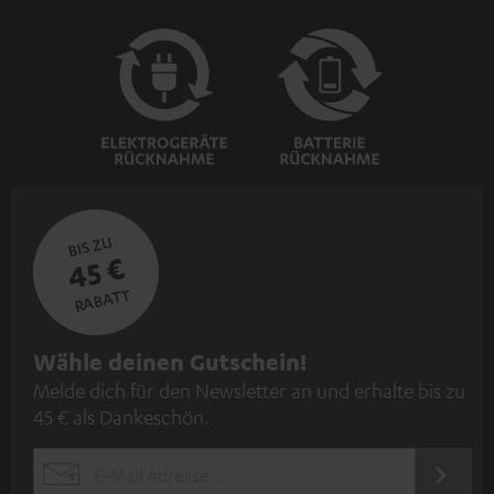
BIS ZU
45 €
RABATT
N
Wähle deinen Gutschein!
Melde dich für den Newsletter an und erhalte bis zu
e
45 € als Dankeschön.
w
s
JETZT
EMAIL
l