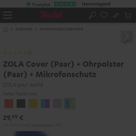
ZUM
NHALT
RINGEN
No
Abs
Startseite
Suche
Artike
im
ZUBEHÖR
KOPFHOERER ZUBEHOER
Waren
(2)
ZOLA Cover (Paar) + Ohrpolster
(Paar) + Mikrofonschutz
ZOLA your world
Farbe:
Teal & Lime
Coral
Dark
Golden
Grape
Light
Teal
Red
Gray
Amber
&
Gray
&
29,
€
99
Aqua
Lime
Inkl. MwSt
und zzgl.
Versandkosten
2,99 €