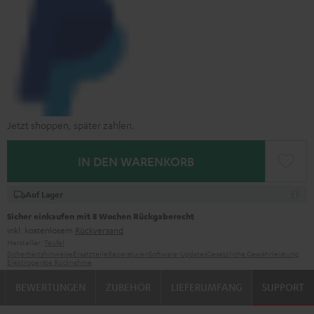
Jetzt shoppen, später zahlen.
IN DEN WARENKORB
Auf Lager
Sicher einkaufen mit 8 Wochen Rückgaberecht
inkl. kostenlosem
Rückversand
Hersteller:
Teufel
Sicherheitshinweise
Ersatzteile
Reparaturen
Software-Updates
Gesetzliche Gewährleistung
Elektrogeräte Rücknahme
BEWERTUNGEN
ZUBEHÖR
LIEFERUMFANG
SUPPORT