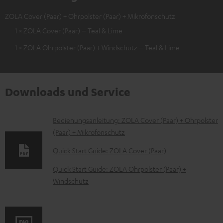
ZOLA Cover (Paar) + Ohrpolster (Paar) + Mikrofonschutz
1 × ZOLA Cover (Paar) – Teal & Lime
1 × ZOLA Ohrpolster (Paar) + Windschutz – Teal & Lime
Downloads und Service
D
Bedienungsanleitung: ZOLA Cover (Paar) + Ohrpolster
(Paar) + Mikrofonschutz
o
k
Quick Start Guide: ZOLA Cover (Paar)
u
Quick Start Guide: ZOLA Ohrpolster (Paar) +
m
Windschutz
e
n