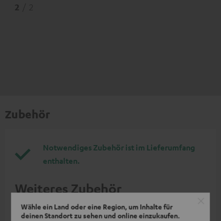
2
/ 2
Zubehör
Notwendiges Zubehör ist im Lieferumfang
enthalten.
Weiteres Zubehör
Wähle ein Land oder eine Region, um Inhalte für
deinen Standort zu sehen und online einzukaufen.