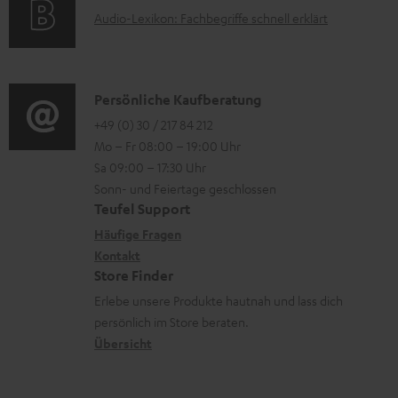
t
d
e
A
Audio-Lexikon: Fachbegriffe schnell erklärt
t
i
e
n
u
r
o
n
z
d
o
n
u
i
K
Persönliche Kaufberatung
g
e
m
o
o
+49 (0) 30 / 217 84 212
e
n
V
Mo – Fr 08:00 – 19:00 Uhr
-
n
r
z
e
Sa 09:00 – 17:30 Uhr
L
t
ä
u
r
Sonn- und Feiertage geschlossen
e
a
t
Teufel Support
r
s
x
k
e
Häufige Fragen
G
a
i
Kontakt
t
R
a
n
Store Finder
k
d
ü
r
d
Erlebe unsere Produkte hautnah und lass dich
o
a
c
a
persönlich im Store beraten.
n
t
k
Übersicht
n
e
n
t
n
a