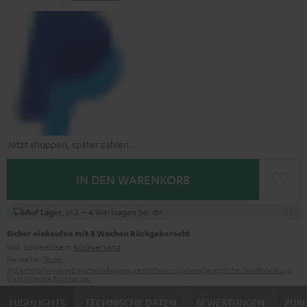
Jetzt shoppen, später zahlen.
IN DEN WARENKORB
, in 2 – 4 Werktagen bei dir
Auf Lager
Sicher einkaufen mit 8 Wochen Rückgaberecht
inkl. kostenlosem
Rückversand
Hersteller:
Teufel
Sicherheitshinweise
Ersatzteile
Reparaturen
Software-Updates
Gesetzliche Gewährleistung
Elektrogeräte Rücknahme
HIGHLIGHTS
TECHNISCHE DATEN
BEWERTUNGEN
ZUB