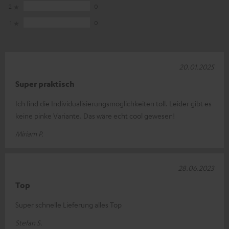
2
0
1
0
20.01.2025
Super praktisch
Ich find die Individualisierungsmöglichkeiten toll. Leider gibt es
keine pinke Variante. Das wäre echt cool gewesen!
Miriam P.
28.06.2023
Top
Super schnelle Lieferung alles Top
Stefan S.