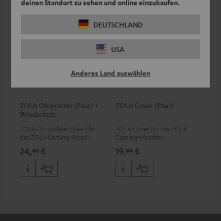
deinen Standort zu sehen und online einzukaufen.
DEUTSCHLAND
USA
Anderes Land auswählen
ZOLA Ohrpolster (Paar) +
ZOLA Cover (Paar)
Windschutz
ZOLA Ohrpolster (Paar) für
ZOLA Cover für das ZOLA
das ZOLA Gaming-Headset
Gaming-Headset
24,
€
19,
€
99
99