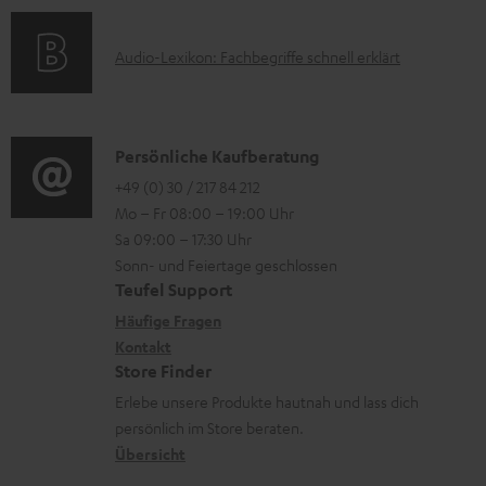
a
a
n
k
t
d
e
A
Audio-Lexikon: Fachbegriffe schnell erklärt
t
i
e
n
u
r
o
n
z
d
o
n
u
i
K
Persönliche Kaufberatung
g
e
m
o
o
+49 (0) 30 / 217 84 212
e
n
V
Mo – Fr 08:00 – 19:00 Uhr
-
n
r
z
e
Sa 09:00 – 17:30 Uhr
L
t
ä
u
r
Sonn- und Feiertage geschlossen
e
a
t
Teufel Support
r
s
x
k
e
Häufige Fragen
G
a
i
Kontakt
t
R
a
n
Store Finder
k
d
ü
r
d
Erlebe unsere Produkte hautnah und lass dich
o
a
c
a
persönlich im Store beraten.
n
t
k
Übersicht
n
e