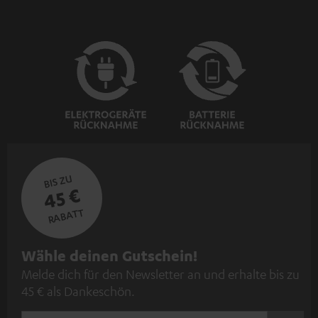
BIS ZU
45 €
RABATT
N
Wähle deinen Gutschein!
Melde dich für den Newsletter an und erhalte bis zu
e
45 € als Dankeschön.
w