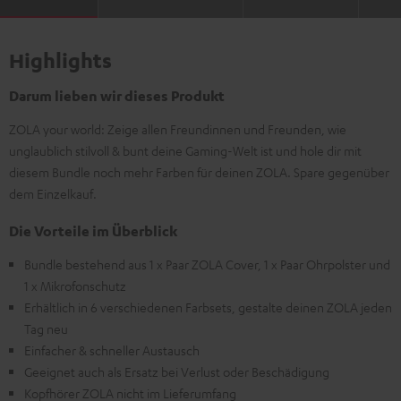
Highlights
Darum lieben wir dieses Produkt
ZOLA your world: Zeige allen Freundinnen und Freunden, wie
unglaublich stilvoll & bunt deine Gaming-Welt ist und hole dir mit
diesem Bundle noch mehr Farben für deinen ZOLA. Spare gegenüber
dem Einzelkauf.
Die Vorteile im Überblick
Bundle bestehend aus 1 x Paar ZOLA Cover, 1 x Paar Ohrpolster und
1 x Mikrofonschutz
Erhältlich in 6 verschiedenen Farbsets, gestalte deinen ZOLA jeden
Tag neu
Einfacher & schneller Austausch
Geeignet auch als Ersatz bei Verlust oder Beschädigung
Kopfhörer ZOLA nicht im Lieferumfang