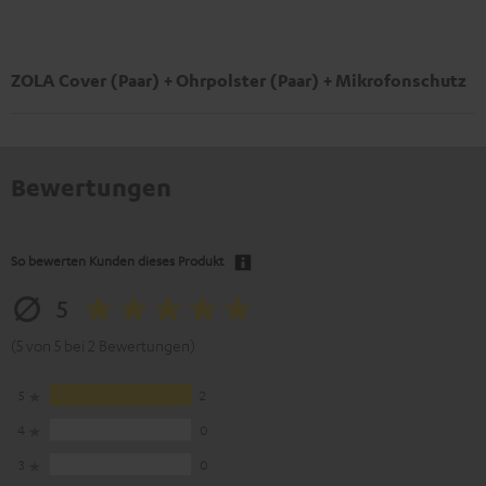
ZOLA Cover (Paar) + Ohrpolster (Paar) + Mikrofonschutz
Bewertungen
So bewerten Kunden dieses Produkt
5
(5 von 5 bei 2 Bewertungen)
5
2
4
0
3
0