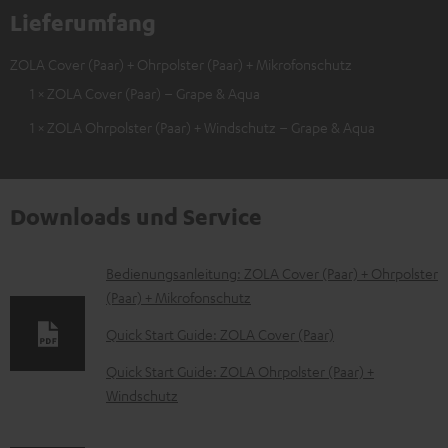
Lieferumfang
ZOLA Cover (Paar) + Ohrpolster (Paar) + Mikrofonschutz
1 × ZOLA Cover (Paar) – Grape & Aqua
1 × ZOLA Ohrpolster (Paar) + Windschutz – Grape & Aqua
Downloads und Service
D
Bedienungsanleitung: ZOLA Cover (Paar) + Ohrpolster
(Paar) + Mikrofonschutz
o
k
Quick Start Guide: ZOLA Cover (Paar)
u
Quick Start Guide: ZOLA Ohrpolster (Paar) +
m
Windschutz
e