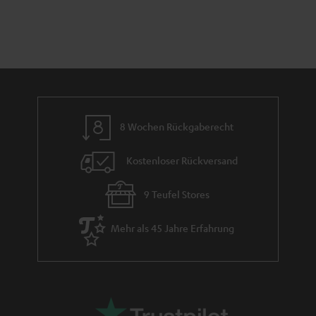
n
t
n
a
i
h
e
m
e
8 Wochen Rückgaberecht
Kostenloser Rückversand
9 Teufel Stores
Mehr als 45 Jahre Erfahrung