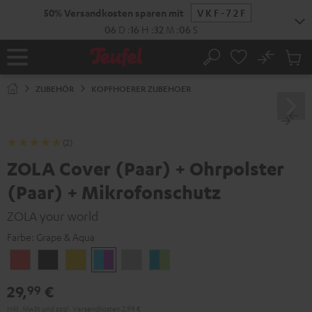
ZUM
50% Versandkosten sparen mit
VKF-72F
NHALT
RINGEN
06
D
:
16
H
:
32
M
:
06
S
No
Abs
Startseite
Suche
Artike
im
ZUBEHÖR
KOPFHOERER ZUBEHOER
Waren
(2)
ZOLA Cover (Paar) + Ohrpolster
(Paar) + Mikrofonschutz
ZOLA your world
Farbe:
Grape & Aqua
Coral
Dark
Golden
Grape
Light
Teal
Red
Gray
Amber
&
Gray
&
29,
€
99
Aqua
Lime
Inkl. MwSt
und zzgl.
Versandkosten
2,99 €