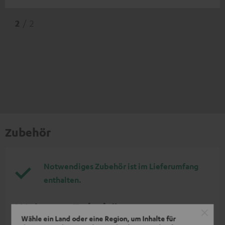
2
/ 2
Zubehör
Notwendiges Zubehör ist im Lieferumfang
enthalten.
Weiteres Zubehör
Wähle ein Land oder eine Region, um Inhalte für