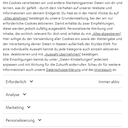
g
Mit Cookies verarbeiten wir und andere Marketingpartner Daten von dir und
ÖSTERREICH
SMART HOME
lernen, was dir gefällt - durch dein Verhalten auf unserer Website und
GESCHÄFTSKUNDEN
Informationen von deinem Endgerät. Du hast es in der Hand: Klickst du auf
„Alles ablehnen“
bestätigst du unsere Grundeinstellung, bei der wir nur
SCHWEIZ
BLUETOOTH-LAUTSPRECHER
PARTNERPROGRAMM
erforderliche Cookies aktivieren. Damit erhältst du zwar Empfehlungen,
diese werden jedoch zufällig ausgewählt. Personalisierte Werbung und
KOPFHÖRER
Inhalte, die wirklich relevant für dich sind, erhältst du mit
„Alles akzeptieren“
.
NIEDERLANDE
BLOG
Hier willigst du der Verwendung aller Cookies ein sowie der Weitergabe und
der Verarbeitung deiner Daten in Staaten außerhalb der EU/des EWR. Für
BLUETOOTH-KOPFHÖRER
NEWSLETTER
eine individuelle Auswahl kannst du jede Kategorie auch einzeln aktivieren
BELGIEN
bzw. deaktivieren und mit
„Auswahl übernehmen“
bestätigen.
STEREOANLAGEN
Alle Einwilligungen kannst du unter „Daten-Einstellungen“ jederzeit
STORES
anpassen und mit Wirkung für die Zukunft widerrufen. Schau dir für weitere
FRANKREICH
LAUTSPRECHER
Informationen auch unsere
Datenschutzerklärung
und das
Impressum
an.
DEINE VORTEILE BEI TEUFEL
Erforderlich
Immer aktiv
POLEN
ULTIMA-SERIE
TEUFEL STORY
Analyse
IN-EAR-KOPFHÖRER
SPANIEN
UNSER MANAGEMENT
Marketing
FANSHOP
NACHHALTIGKEIT
ITALIEN
NEUHEITEN
Personalisierung
Technische Änderungen, Tippfehler und Irrtum vorbehalten. Das auf unseren
UNSERE WERTE
Fotos abgebildete Zubehör ist nicht im Lieferumfang enthalten. Etwaige