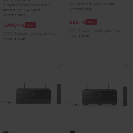
Premium
Schwarz
AV-Netzwerk-Receiver der
Schwarz
Ausgangsleistung pro Kanal,
Silber
Spitzenklasse
unterstützt 11.4-Kanal-
Verarbeitung
666,
€
‐
Deal
1.999,
€
99
Deal
899,
‐
€
Letzter niedrigster Preis
2.599,
‐
€
Letzter niedrigster Preis
‐
899,
€
UVP
‐
2.599,
€
UVP