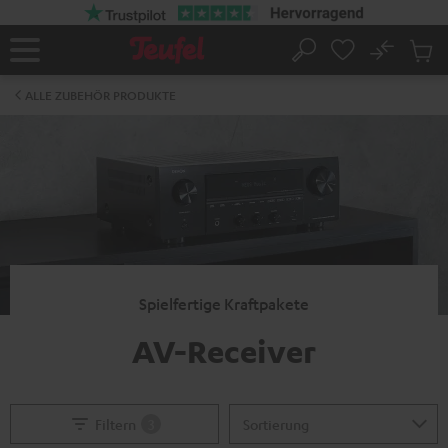
ZUM
NHALT
RINGEN
No
Abs
Startseite
Suche
Artike
im
ALLE ZUBEHÖR PRODUKTE
Waren
Spielfertige Kraftpakete
AV-Receiver
Filtern
3