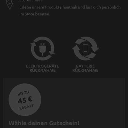
Erlebe unsere Produkte hautnah und lass dich persönlich
im Store beraten.
BIS ZU
45 €
RABATT
N
Wähle deinen Gutschein!