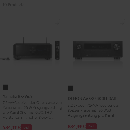
10 Produkte
Yamaha
DENON
RX-
AVR-
Yamaha RX-V6A
DENON AVR-X2800H DAB
V6A
X2800H
7.2-AV-Receiver der Oberklasse von
5.2.2- oder 7.2-AV-Receiver der
Yamaha mit 125 W Ausgangsleistung
Schwarz
DAB
Spitzenklasse mit 150 Watt
pro Kanal (8 ohms, 0.9% THD),
Ausgangsleistung pro Kanal
Schwarz
Verstärker mit hoher Slew-Rate
834,
€
99
584,
€
Deal
99
Deal