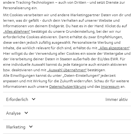
SOUNDBAR
andere Tracking-Technologien – auch von Dritten - und setzt Dienste zur
u
KARRIERE
Personalisierung ein.
DEUTSCHLAND
n
Mit Cookies verarbeiten wir und andere Marketingpartner Daten von dir und
HIFI-LAUTSPRECHER
PRESSE & MARKETING
lernen, was dir gefällt - durch dein Verhalten auf unserer Website und
g
ÖSTERREICH
Informationen von deinem Endgerät. Du hast es in der Hand: Klickst du auf
SMART HOME
„Alles ablehnen“
bestätigst du unsere Grundeinstellung, bei der wir nur
GESCHÄFTSKUNDEN
erforderliche Cookies aktivieren. Damit erhältst du zwar Empfehlungen,
SCHWEIZ
BLUETOOTH-LAUTSPRECHER
diese werden jedoch zufällig ausgewählt. Personalisierte Werbung und
PARTNERPROGRAMM
Inhalte, die wirklich relevant für dich sind, erhältst du mit
„Alles akzeptieren“
.
Hier willigst du der Verwendung aller Cookies ein sowie der Weitergabe und
KOPFHÖRER
NIEDERLANDE
der Verarbeitung deiner Daten in Staaten außerhalb der EU/des EWR. Für
BLOG
eine individuelle Auswahl kannst du jede Kategorie auch einzeln aktivieren
BLUETOOTH-KOPFHÖRER
bzw. deaktivieren und mit
„Auswahl übernehmen“
bestätigen.
NEWSLETTER
Alle Einwilligungen kannst du unter „Daten-Einstellungen“ jederzeit
BELGIEN
anpassen und mit Wirkung für die Zukunft widerrufen. Schau dir für weitere
STEREOANLAGEN
STORES
Informationen auch unsere
Datenschutzerklärung
und das
Impressum
an.
FRANKREICH
LAUTSPRECHER
Erforderlich
Immer aktiv
DEINE VORTEILE BEI TEUFEL
POLEN
ULTIMA-SERIE
Analyse
TEUFEL STORY
IN-EAR-KOPFHÖRER
SPANIEN
UNSER MANAGEMENT
Marketing
FANSHOP