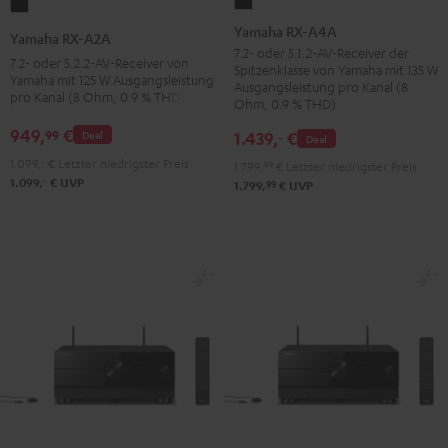
Yamaha
Yamaha
RX-
RX-
Yamaha RX-A4A
Yamaha RX-A2A
A4A
A2A
7.2- oder 5.1.2-AV-Receiver der
7.2- oder 5.2.2-AV-Receiver von
Spitzenklasse von Yamaha mit 135 W
Schwarz
Schwarz
Yamaha mit 125 W Ausgangsleistung
Ausgangsleistung pro Kanal (8
pro Kanal (8 Ohm, 0.9 % THD)
Ohm, 0.9 % THD)
949,
€
99
1.439,
€
Deal
‐
Deal
1.099,
‐
€
Letzter niedrigster Preis
1.799,
99
€
Letzter niedrigster Preis
‐
1.099,
€
UVP
99
1.799,
€
UVP