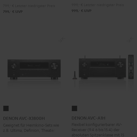
999,
‐
€
Letzter niedrigster Preis
799,
‐
€
Letzter niedrigster Preis
‐
999,
€
UVP
‐
799,
€
UVP
DENON
DENON
AVC-
AVC-
DENON AVC-A1H
DENON AVC-X3800H
A1H
X3800H
Flexibel konfigurierbarer AV-
Geeignet für Heimkino-Sets wie
Receiver (9.4.6 bis 15.4) der
z.B. Ultima, Definion, Theater
Schwarz
Schwarz
absoluten Spitzenklasse mit 15