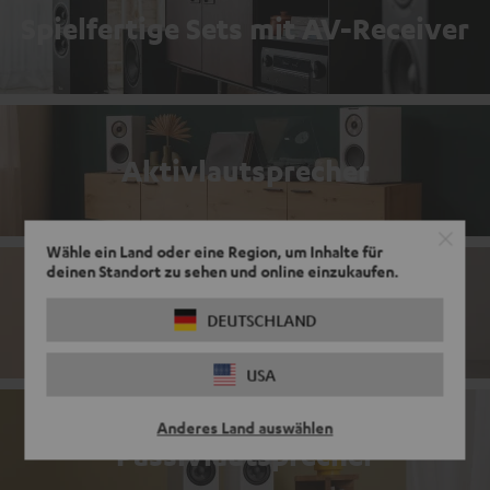
Spielfertige Sets mit AV-Receiver
Aktivlautsprecher
Wähle ein Land oder eine Region, um Inhalte für
deinen Standort zu sehen und online einzukaufen.
Ausbau-Sets
DEUTSCHLAND
USA
Anderes Land auswählen
Passivlautsprecher