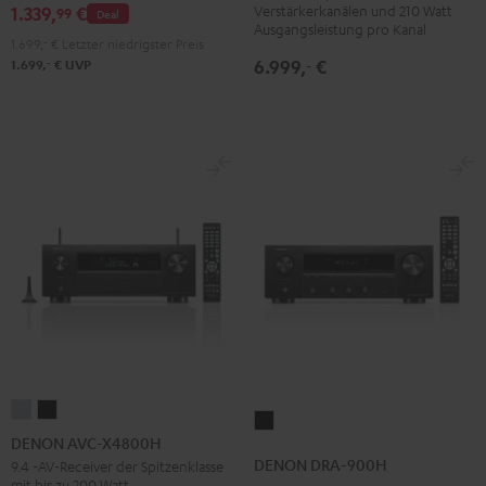
Verstärkerkanälen und 210 Watt
1.339,
€
99
Deal
Ausgangsleistung pro Kanal
1.699,
‐
€
Letzter niedrigster Preis
6.999,
€
‐
‐
1.699,
€
UVP
DENON
DENON
DENON
AVC-
AVC-
DENON AVC-X4800H
DRA-
X4800H
X4800H
DENON DRA-900H
9.4 -AV-Receiver der Spitzenklasse
900H
mit bis zu 200 Watt