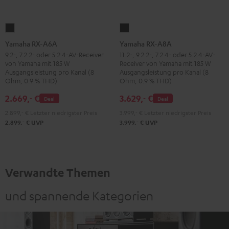
Yamaha
Yamaha
RX-
RX-
Yamaha RX-A6A
Yamaha RX-A8A
A6A
A8A
9.2-, 7.2.2- oder 5.2.4-AV-Receiver
11.2-, 9.2.2-, 7.2.4- oder 5.2.4-AV-
von Yamaha mit 185 W
Receiver von Yamaha mit 185 W
Schwarz
Schwarz
Ausgangsleistung pro Kanal (8
Ausgangsleistung pro Kanal (8
Ohm, 0.9 % THD)
Ohm, 0.9 % THD)
2.669,
€
3.629,
€
‐
‐
Deal
Deal
2.899,
‐
€
Letzter niedrigster Preis
3.999,
‐
€
Letzter niedrigster Preis
‐
‐
2.899,
€
UVP
3.999,
€
UVP
Verwandte Themen
und spannende Kategorien