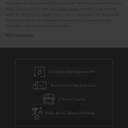
Auch wenn du deine Lieblingsfilme in echter Heimkino Atmosphäre und in
Dolby Digital, Auro-3D oder auch
Dolby Atmos
genießen willst, wirst du
einen AV-Receiver benötigen. Dank unserer Kooperation mit Denon und
Marantz können wir dir ausgewählte Modelle zur Ergänzung deines
Heimkino – und Stereo-Systems anbieten.
Mehr anzeigen
Verwandte Themen in unserem Blog:
Dolby Atmos Receiver – die Anforderungen an das 3D-Format
Soundsystem per Receiver an TV anschließen: So klappt’s
HiFi-Verstärker – Fundament einer jeden Audio-Anlage
CD-Receiver: Was CDs am besten kreisen lässt
8 Wochen Rückgaberecht
Kostenloser Rückversand
9 Teufel Stores
Mehr als 45 Jahre Erfahrung