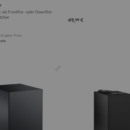
r
 als Frontfire- oder Downfire-
tzbar
49,
€
99
drigster Preis
reis