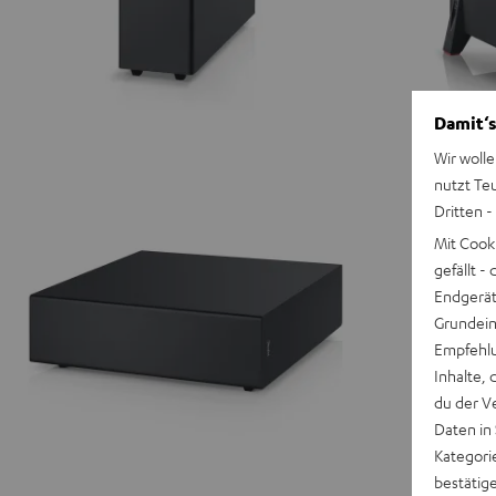
Damit‘s
Wir wolle
nutzt Te
Dritten -
Mit Cook
gefällt 
Endgerät.
Grundeins
Empfehlu
Inhalte, 
du der V
Daten in
Kategori
bestätig