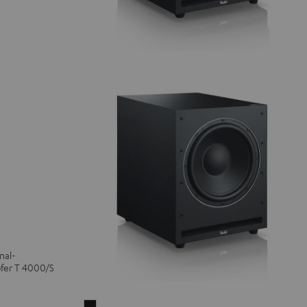
nal-
fer T 4000/S
Aktiv-