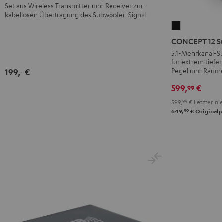
Set aus Wireless Transmitter und Receiver zur
kabellosen Übertragung des Subwoofer-Signals
CONCEPT
12
CONCEPT 12 S
Subwoofer
5.1-Mehrkanal-S
für extrem tiefe
Schwarz
Pegel und Räume
199,
€
‐
599,
€
99
599,
99
€
Letzter nie
99
649,
€
Originalp