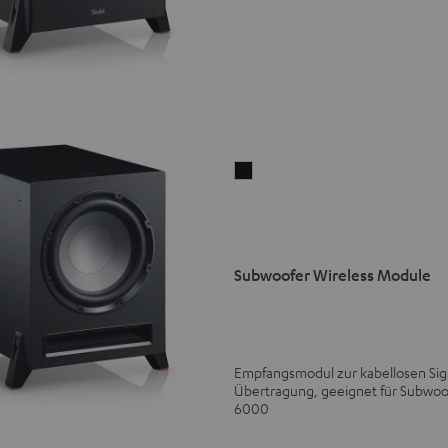
Subwoofer
Wireless
Module
Schwarz
Version
Subwoofer Wireless Module
Empfangsmodul zur kabellosen Sig
Übertragung, geeignet für Subwoo
6000