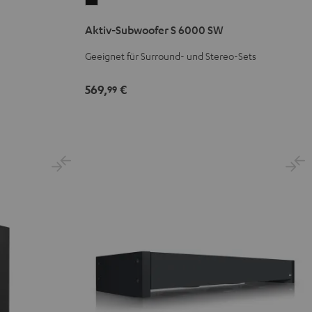
Subwoofer
Aktiv-Subwoofer S 6000 SW
S
6000
Geeignet für Surround- und Stereo-Sets
SW
Schwarz
569,
€
99