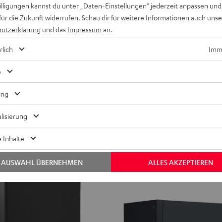
willigungen kannst du unter „Daten-Einstellungen“ jederzeit anpassen und
CONCEPT
für die Zukunft widerrufen. Schau dir für weitere Informationen auch uns
8
CONCEPT 8 Subwoofer
utzerklärung
und das
Impressum
an.
Subwoofer
5.1-Mehrkanal-Subwoofer mit 200
für tiefen Kickbass bis 33 Hz, hoh
Schwarz
rlich
Imme
bis 25 m²
 als Frontfire- oder Downfire-
tzbar
349,
€
99
e
349,
99
€
Letzter niedrigster Preis
99
419,
€
Originalpreis
ing
lisierung
 Inhalte
AUSWAHL ÜBERNEHMEN
ALLES AKZEPTIEREN