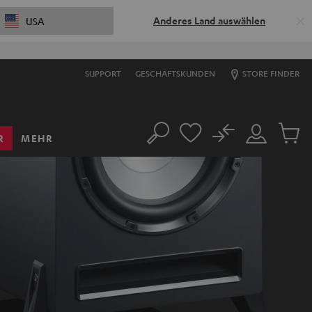
Anderes Land auswählen
USA
SUPPORT
GESCHÄFTSKUNDEN
STORE FINDER
No
R
MEHR
Suche
Mein
Artikel
Konto
im
Warenk