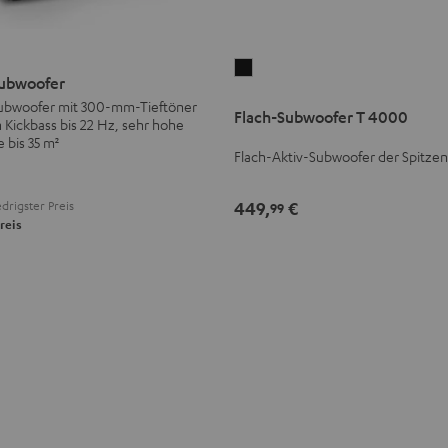
Flach-
ubwoofer
Subwoofer
ubwoofer mit 300-mm-Tieftöner
Flach-Subwoofer T 4000
T
n Kickbass bis 22 Hz, sehr hohe
4000
 bis 35 m²
Flach-Aktiv-Subwoofer der Spitzen
Schwarz
drigster Preis
449,
€
99
reis