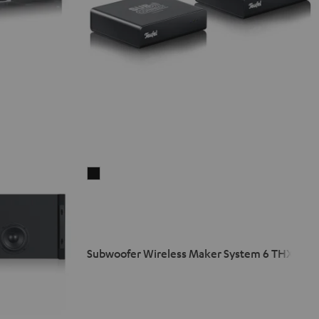
Subwoofer
Wireless
Maker
System
6
Subwoofer Wireless Maker System 6 THX
THX
Schwarz