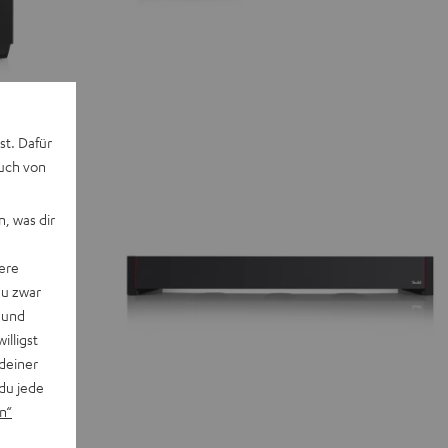
st. Dafür
auch von
, was dir
ere
du zwar
 und
willigst
deiner
du jede
n“