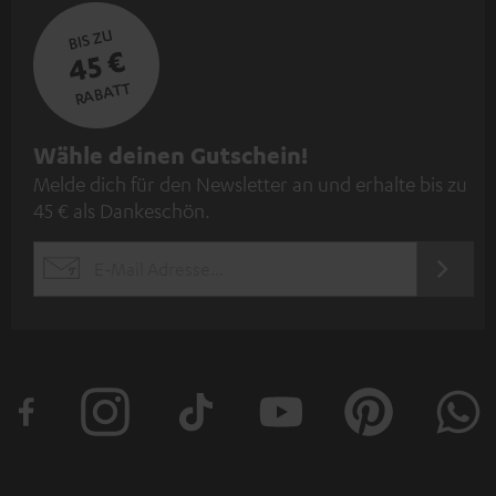
BIS ZU
45 €
RABATT
N
Wähle deinen Gutschein!
Melde dich für den Newsletter an und erhalte bis zu
e
45 € als Dankeschön.
w
s
JETZT
EMAIL
l
ANME
WIDGET
e
t
t
e
r
a