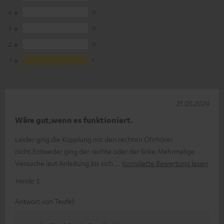
4
0
3
0
2
0
1
1
21.05.2024
Wäre gut,wenn es funktioniert.
Leider ging die Kopplung mit den rechten Ohrhörer
nicht.Entweder ging der rechte oder der linke.Mehrmalige
Versuche laut Anleitung,bis sich
Komplette Bewertung lesen
Heide S.
Antwort von Teufel: