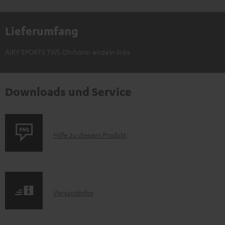
Lieferumfang
AIRY SPORTS TWS Ohrhörer einzeln links
Downloads und Service
P
Hilfe zu diesem Produkt
r
o
d
I
Versandinfos
u
n
k
f