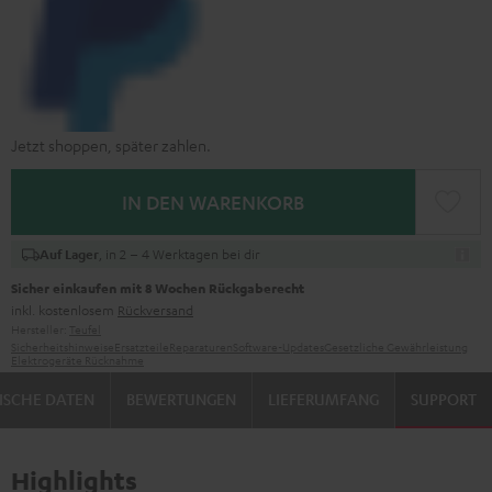
Jetzt shoppen, später zahlen.
IN DEN WARENKORB
, in 2 – 4 Werktagen bei dir
Auf Lager
Sicher einkaufen mit 8 Wochen Rückgaberecht
inkl. kostenlosem
Rückversand
Hersteller:
Teufel
Sicherheitshinweise
Ersatzteile
Reparaturen
Software-Updates
Gesetzliche Gewährleistung
Elektrogeräte Rücknahme
ISCHE DATEN
BEWERTUNGEN
LIEFERUMFANG
SUPPORT
Highlights