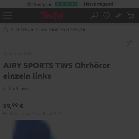
ZUM
NHALT
RINGEN
No
Abs
Startseite
Suche
Artike
im
ZUBEHÖR
KOPFHOERER ZUBEHOER
Waren
(1)
AIRY SPORTS TWS Ohrhörer
einzeln links
Farbe:
Schwarz
59,
€
99
Inkl. MwSt
und zzgl.
Versandkosten
0,‐ €