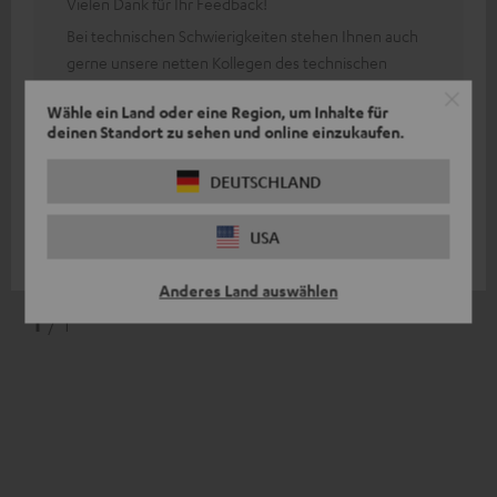
Vielen Dank für Ihr Feedback!
Bei technischen Schwierigkeiten stehen Ihnen auch
gerne unsere netten Kollegen des technischen
Support Teams als Ansprechpartner zur Verfügung.
Wähle ein Land oder eine Region, um Inhalte für
Durch unser 8-wöchiges Rückgaberecht kann man
deinen Standort zu sehen und online einzukaufen.
unsere Kopfhörer ausgiebig testen und innerhalb
dieser Frist vom Kauf zurücktreten.
DEUTSCHLAND
Somit geht man beim Kauf kein Risiko ein und kann
sich selbst von der Qualität überzeugen.
USA
Anderes Land auswählen
1
/ 1