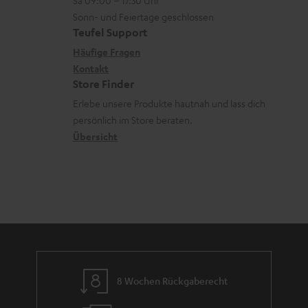
L
t
ä
u
r
Sonn- und Feiertage geschlossen
e
a
t
Teufel Support
r
s
x
k
e
Häufige Fragen
G
a
i
Kontakt
t
R
a
n
Store Finder
k
d
ü
r
d
Erlebe unsere Produkte hautnah und lass dich
o
a
c
a
persönlich im Store beraten.
n
t
k
Übersicht
n
e
n
t
n
a
i
h
e
m
e
8 Wochen Rückgaberecht