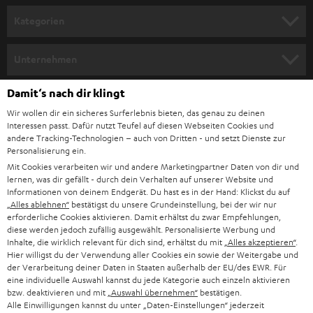
n
Kategorien
m
HEIMKINO
e
Unternehmen
l
HEIMKINO-KOMPLETTANLAGEN
SUPPORT
Damit‘s nach dir klingt
d
Teufel Onlineshops
Wir wollen dir ein sicheres Surferlebnis bieten, das genau zu deinen
SOUNDBAR
u
KARRIERE
Interessen passt. Dafür nutzt Teufel auf diesen Webseiten Cookies und
DEUTSCHLAND
n
andere Tracking-Technologien – auch von Dritten - und setzt Dienste zur
HIFI-LAUTSPRECHER
Personalisierung ein.
PRESSE & MARKETING
g
Mit Cookies verarbeiten wir und andere Marketingpartner Daten von dir und
ÖSTERREICH
SMART HOME
lernen, was dir gefällt - durch dein Verhalten auf unserer Website und
GESCHÄFTSKUNDEN
Informationen von deinem Endgerät. Du hast es in der Hand: Klickst du auf
„Alles ablehnen“
bestätigst du unsere Grundeinstellung, bei der wir nur
SCHWEIZ
BLUETOOTH-LAUTSPRECHER
PARTNERPROGRAMM
erforderliche Cookies aktivieren. Damit erhältst du zwar Empfehlungen,
diese werden jedoch zufällig ausgewählt. Personalisierte Werbung und
KOPFHÖRER
Inhalte, die wirklich relevant für dich sind, erhältst du mit
„Alles akzeptieren“
.
NIEDERLANDE
BLOG
Hier willigst du der Verwendung aller Cookies ein sowie der Weitergabe und
der Verarbeitung deiner Daten in Staaten außerhalb der EU/des EWR. Für
BLUETOOTH-KOPFHÖRER
NEWSLETTER
eine individuelle Auswahl kannst du jede Kategorie auch einzeln aktivieren
BELGIEN
bzw. deaktivieren und mit
„Auswahl übernehmen“
bestätigen.
STEREOANLAGEN
Alle Einwilligungen kannst du unter „Daten-Einstellungen“ jederzeit
STORES