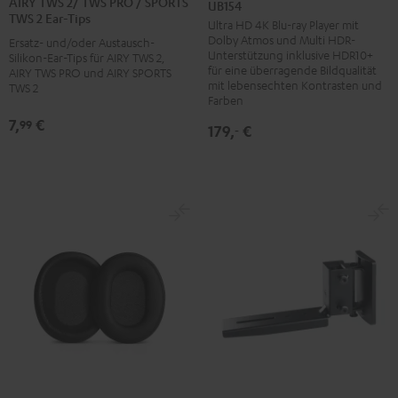
AIRY TWS 2/ TWS PRO / SPORTS
UB154
ray
2/
2/
2/
TWS 2 Ear-Tips
Ultra HD 4K Blu-ray Player mit
Player
TWS
TWS
TWS
Dolby Atmos und Multi HDR-
Ersatz- und/oder Austausch-
DP-
PRO
PRO
PRO
Unterstützung inklusive HDR10+
Silikon-Ear-Tips für AIRY TWS 2,
UB154
für eine überragende Bildqualität
AIRY TWS PRO und AIRY SPORTS
/
/
/
mit lebensechten Kontrasten und
TWS 2
Schwarz
SPORTS
SPORTS
SPORTS
Farben
TWS
TWS
TWS
7,
€
99
179,
€
‐
2
2
2
Ear-
Ear-
Ear-
Tips
Tips
Tips
Misty
Moon
Night
Green
Gray
Black