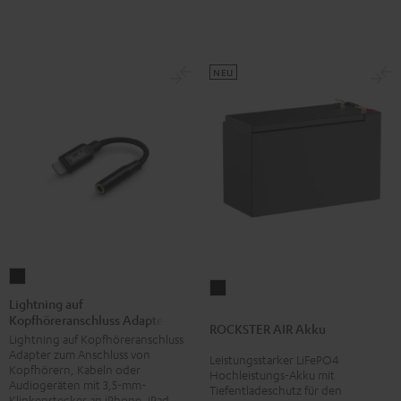
Atmos
Atmos
"7.1-
"7.1-
Set"
Set"
Schwarz
Weiß
NEU
Lightning
ROCKSTER
auf
Lightning auf
AIR
Kopfhöreranschluss Adapter
Kopfhöreranschluss
ROCKSTER AIR Akku
Akku
Lightning auf Kopfhöreranschluss
Adapter
Schwarz
Adapter zum Anschluss von
Leistungsstarker LiFePO4
Schwarz
Kopfhörern, Kabeln oder
Hochleistungs-Akku mit
Audiogeräten mit 3,5-mm-
Tiefentladeschutz für den
Klinkenstecker an iPhone, iPad,