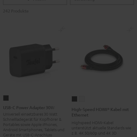
242 Produkte
USB-
High-
High-
C
Speed
Speed
USB-C Power Adapter 30W
High-Speed HDMI® Kabel mit
Power
HDMI®
HDMI®
Universell einsetzbares 30 Watt
Ethernet
Schnellladegerät für Kopfhörer &
Adapter
Kabel
Kabel
Highspeed HDMI-Kabel
Portables sowie Apple iPhones,
30W
unterstützt aktuelle Standards wie
mit
mit
Android Smartphones, Tablets und
z.B. 4K 50/60p und 4K 3D
Geräte mit USB-C-Anschluss
Schwarz
Ethernet
Ethernet