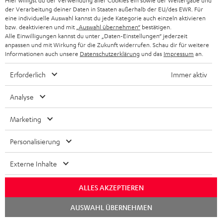
Hier willigst du der Verwendung aller Cookies ein sowie der Weitergabe und
USB
6000
Stereo-Sets
und Singles
der Verarbeitung deiner Daten in Staaten außerhalb der EU/des EWR. Für
Schwarz
SW
eine individuelle Auswahl kannst du jede Kategorie auch einzeln aktivieren
569,
€
99
299,
€
99
Schwarz
bzw. deaktivieren und mit
„Auswahl übernehmen“
bestätigen.
Alle Einwilligungen kannst du unter „Daten-Einstellungen“ jederzeit
anpassen und mit Wirkung für die Zukunft widerrufen. Schau dir für weitere
Informationen auch unsere
Datenschutzerklärung
und das
Impressum
an.
Erforderlich
Immer aktiv
Analyse
Marketing
Personalisierung
Externe Inhalte
REAL
REAL
Level
ALLES AKZEPTIEREN
BLUE
BLUE
REAL BLUE PRO Ohrpolster
Converter
Level Converter AC 5011 AP
Chat
(Paar)
PRO
PRO
AUSWAHL ÜBERNEHMEN
AC
starten
Ersatz- und/oder Austausch-
Ohrpolster
Ohrpolster
Spannungswandler
5011