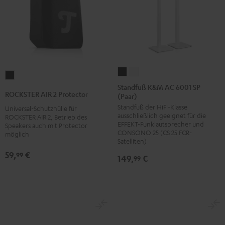
Standfuß
Standfuß
ROCKSTER
K&M
K&M
Standfuß K&M AC 6001 SP
AIR
ROCKSTER AIR 2 Protector
(Paar)
AC
AC
2
Standfuß der HiFi-Klasse
6001
6001
Universal-Schutzhülle für
Protector
ausschließlich geeignet für die
ROCKSTER AIR 2, Betrieb des
SP
SP
Schwarz
EFFEKT-Funklautsprecher und
Speakers auch mit Protector
(Paar)
(Paar)
CONSONO 25 (CS 25 FCR-
möglich
Satelliten)
Schwarz
Weiß
59,
€
99
149,
€
99