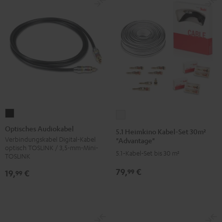
Optisches
5.1
Audiokabel
Heimkino
Optisches Audiokabel
5.1 Heimkino Kabel-Set 30m²
Schwarz
Kabel-
Verbindungskabel Digital-Kabel
"Advantage"
optisch TOSLINK / 3,5-mm-Mini-
Set
5.1‑Kabel‑Set bis 30 m²
TOSLINK
30m²
79,
€
99
19,
€
99
"Advantage"
Weiß