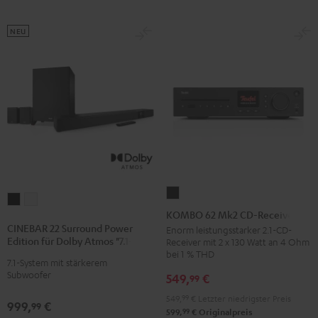
NEU
KOMBO
CINEBAR
CINEBAR
62
KOMBO 62 Mk2 CD-Receiver
22
22
Mk2
CINEBAR 22 Surround Power
Enorm leistungsstarker 2.1-CD-
Surround
Surround
Edition für Dolby Atmos "7.1-Set"
Receiver mit 2 x 130 Watt an 4 Ohm
CD-
Power
Power
bei 1 % THD
Receiver
7.1-System mit stärkerem
Edition
Edition
Subwoofer
549,
€
99
Night
für
für
Black
549,
99
€
Letzter niedrigster Preis
Dolby
Dolby
999,
€
99
99
599,
€
Originalpreis