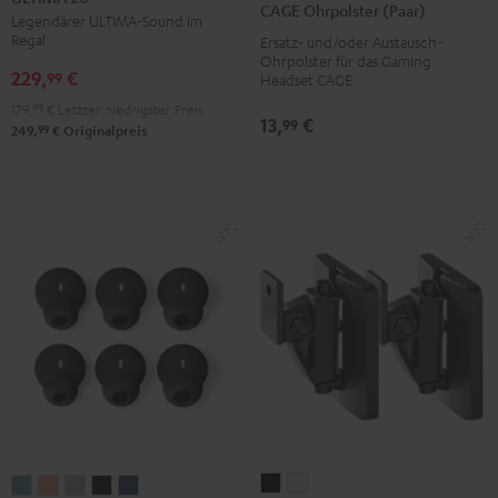
CAGE Ohrpolster (Paar)
Schwarz
Weiß
Legendärer ULTIMA-Sound im
(Paar)
Regal
Ersatz- und/oder Austausch-
Schwarz
Ohrpolster für das Gaming
229,
€
99
Headset CAGE
179,
99
€
Letzter niedrigster Preis
13,
€
99
99
249,
€
Originalpreis
Wandhalter
Wandhalter
AIRY
AIRY
AIRY
AIRY
AIRY