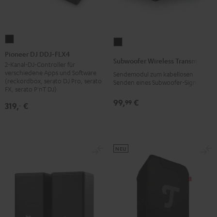
Pioneer
Subwoofer
DJ
Pioneer DJ DDJ-FLX4
Wireless
Subwoofer Wireless Transmitter
DDJ-
2-Kanal-DJ-Controller für
Transmitter
verschiedene Apps und Software
Sendemodul zum kabellosen
FLX4
Schwarz
(reckordbox, serato DJ Pro, serato
Senden eines Subwoofer-Signals
Schwarz
FX, serato P'nT DJ)
99,
€
99
319,
€
‐
NEU