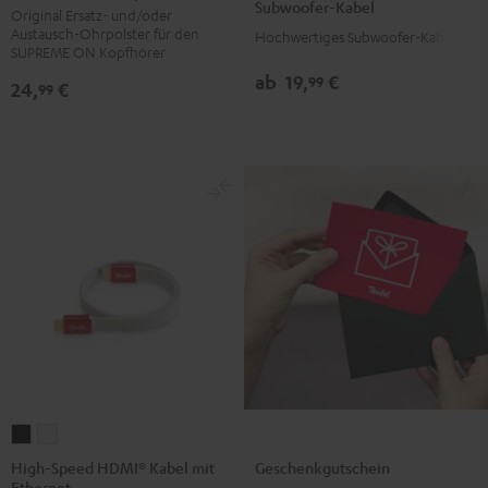
Subwoofer-Kabel
Ohrpolster
Ohrpolster
Ohrpolster
Ohrpolster
Original Ersatz- und/oder
Schwarz
Austausch-Ohrpolster für den
Hochwertiges Subwoofer-Kabel
(Paar)
(Paar)
(Paar)
(Paar)
SUPREME ON Kopfhörer
Night
Pale
Sand
Space
ab
19,
€
99
24,
€
99
Black
Gold
White
Blue
High-
High-
Speed
Speed
Geschenkgutschein
High-Speed HDMI® Kabel mit
Ethernet
HDMI®
HDMI®