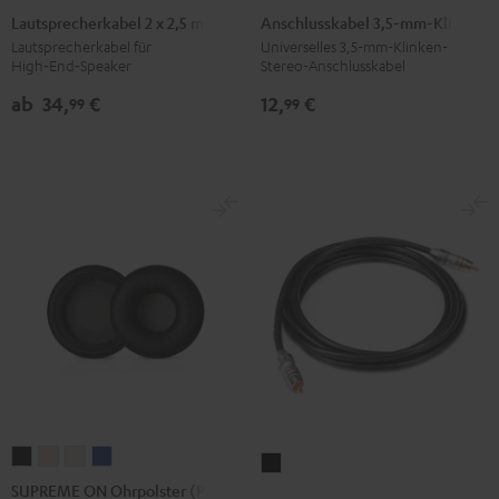
2
3,5-
Lautsprecherkabel 2 x 2,5 mm²
Anschlusskabel 3,5-mm-Klinke
x
mm-
Lautsprecherkabel für
Universelles 3,5-mm-Klinken-
High‑End‑Speaker
Stereo-Anschlusskabel
2,5
Klinke
mm²
Schwarz
ab
34,
€
12,
€
99
99
Weiß
SUPREME
SUPREME
SUPREME
SUPREME
Subwoofer-
ON
ON
ON
ON
SUPREME ON Ohrpolster (Paar)
Kabel