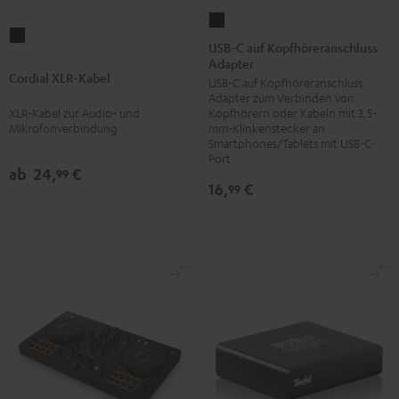
USB-
Cordial
C
USB-C auf Kopfhöreranschluss
XLR-
Adapter
auf
Cordial XLR-Kabel
Kabel
USB-C auf Kopfhöreranschluss
Kopfhöreranschluss
Adapter zum Verbinden von
Schwarz
Adapter
XLR‑Kabel zur Audio‑ und
Kopfhörern oder Kabeln mit 3,5-
Schwarz
Mikrofonverbindung
mm-Klinkenstecker an
Smartphones/Tablets mit USB-C-
Port
ab
24,
€
99
16,
€
99