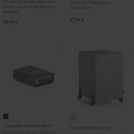
Pro-Ject für Schallplatten und -
Spikes für Teufel-Stand-
Player
spieler, nur im Teufel Webshop
Lautsprecher
Pflegeset
erhältlich
Schwarz
17,
€
99
39,
€
99
/
Gold
Subwoofer
T
Wireless
10
Subwoofer Wireless Module
T 10 WOOFER SLEEVE
Module
WOOFER
Empfangsmodul zur kabellosen