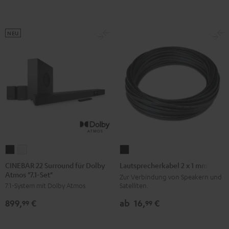
NEU
CINEBAR
CINEBAR
Lautsprecherkabel
22
22
2
CINEBAR 22 Surround für Dolby
Lautsprecherkabel 2 x 1 mm²
Atmos "7.1-Set"
Surround
Surround
x
Zur Verbindung von Speakern und
Satelliten.
7.1-System mit Dolby Atmos
für
für
1
Dolby
Dolby
mm²
ab
16,
€
899,
€
99
99
Atmos
Atmos
Schwarz
"7.1-
"7.1-