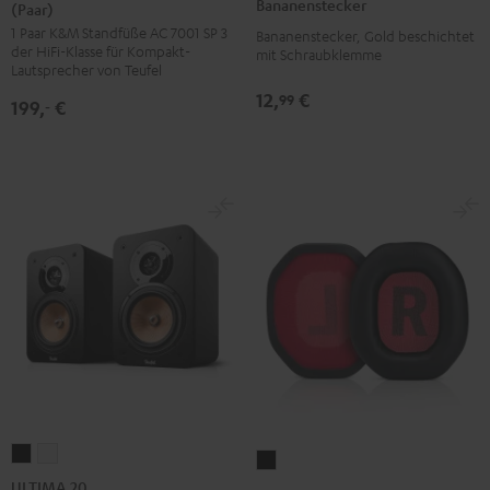
Bananenstecker
(Paar)
AC
AC
/
1 Paar K&M Standfüße AC 7001 SP 3
7001
7001
Bananenstecker, Gold beschichtet
Rot
der HiFi-Klasse für Kompakt-
mit Schraubklemme
SP
SP
Lautsprecher von Teufel
3
3
12,
€
99
199,
€
‐
(Paar)
(Paar)
Schwarz
Weiß
ULTIMA
ULTIMA
CAGE
20
20
ULTIMA 20
Ohrpolster