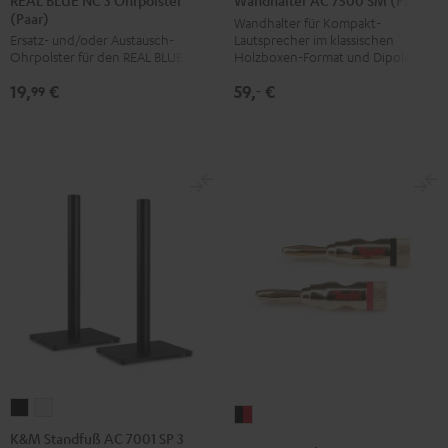
REAL BLUE NC 3 Ohrpolster
Wandhalter AC 7500 SM (Paar)
(Paar)
NC
NC
NC
7500
Wandhalter für Kompakt-
Lautsprecher im klassischen
Ersatz- und/oder Austausch-
3
3
3
SM
Holzboxen-Format und Dipole
Ohrpolster für den REAL BLUE NC 3
Ohrpolster
Ohrpolster
Ohrpolster
(Paar)
59,
€
19,
€
(Paar)
(Paar)
(Paar)
Schwarz
‐
99
Night
Pearl
Steel
Black
White
Blue
K&M
K&M
Bananenstecker
Standfuß
Standfuß
K&M Standfuß AC 7001 SP 3
Schwarz