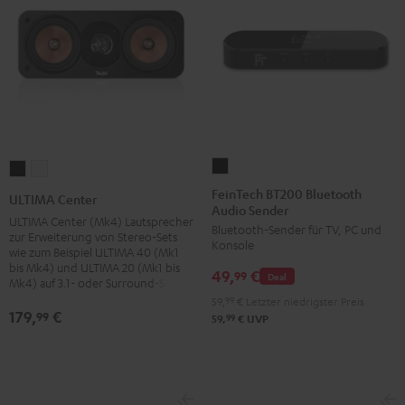
FeinTech
ULTIMA
ULTIMA
BT200
Center
Center
FeinTech BT200 Bluetooth
ULTIMA Center
Audio Sender
Bluetooth
Schwarz
Weiß
ULTIMA Center (Mk4) Lautsprecher
Bluetooth-Sender für TV, PC und
Audio
zur Erweiterung von Stereo-Sets
Konsole
wie zum Beispiel ULTIMA 40 (Mk1
Sender
bis Mk4) und ULTIMA 20 (Mk1 bis
49,
€
Schwarz
99
Deal
Mk4) auf 3.1- oder Surround-Sets
59,
99
€
Letzter niedrigster Preis
179,
€
99
99
59,
€
UVP