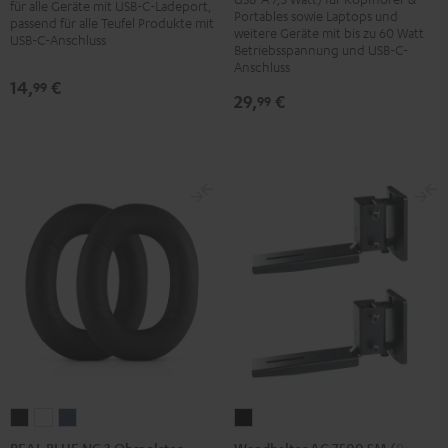
für alle Geräte mit USB-C-Ladeport,
1,5m
Portables sowie Laptops und
Schwarz
passend für alle Teufel Produkte mit
Schwarz
weitere Geräte mit bis zu 60 Watt
USB-C-Anschluss
Betriebsspannung und USB-C-
Anschluss
14,
€
99
29,
€
99
REAL
REAL
REAL
Wandhalter
BLUE
BLUE
BLUE
AC