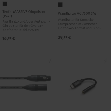
Teufel
Wandhalter
MASSIVE
AC
Teufel MASSIVE Ohrpolster
Wandhalter AC 7500 SM
(Paar)
Ohrpolster
7500
Wandhalter für Kompakt-
Paar Ersatz- und/oder Austausch-
(Paar)
SM
Lautsprecher im klassischen
Ohrpolster für den Overear-
Schwarz
Holzboxen-Format und Dipole
Schwarz
Kopfhörer Teufel MASSIVE
29,
€
99
16,
€
99