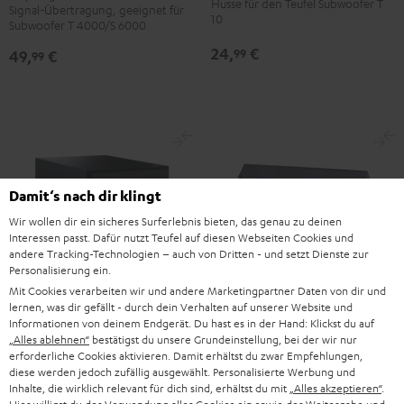
Husse für den Teufel Subwoofer T
Signal-Übertragung, geeignet für
Schwarz
SLEEVE
10
Subwoofer T 4000/S 6000
Version
Grau
24,
€
99
49,
€
99
Damit‘s nach dir klingt
Wir wollen dir ein sicheres Surferlebnis bieten, das genau zu deinen
Interessen passt. Dafür nutzt Teufel auf diesen Webseiten Cookies und
andere Tracking-Technologien – auch von Dritten - und setzt Dienste zur
Personalisierung ein.
Mit Cookies verarbeiten wir und andere Marketingpartner Daten von dir und
lernen, was dir gefällt - durch dein Verhalten auf unserer Website und
Informationen von deinem Endgerät. Du hast es in der Hand: Klickst du auf
„Alles ablehnen“
bestätigst du unsere Grundeinstellung, bei der wir nur
DUAL
Aktiv-
erforderliche Cookies aktivieren. Damit erhältst du zwar Empfehlungen,
DT
Subwoofer
DUAL DT 400 USB
diese werden jedoch zufällig ausgewählt. Personalisierte Werbung und
Aktiv-Subwoofer S 6000 SW
400
S
Inhalte, die wirklich relevant für dich sind, erhältst du mit
Vollautomatik-Plattenspieler mit
„Alles akzeptieren“
.
Geeignet für Surround- und
Riemenantrieb, geeignet für LP