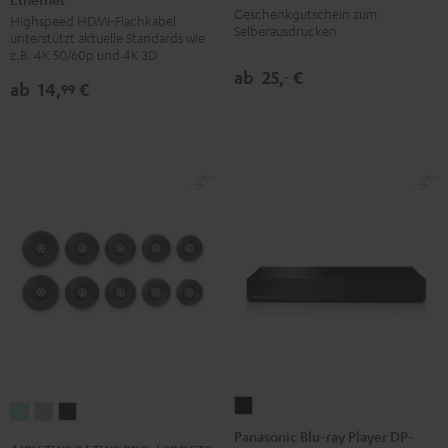
Geschenkgutschein zum
Highspeed HDMI-Flachkabel
Kabel
Kabel
Selberausdrucken
unterstützt aktuelle Standards wie
mit
mit
z.B. 4K 50/60p und 4K 3D
Ethernet
Ethernet
ab
25,
€
‐
ab
14,
€
99
Schwarz
Weiß
Panasonic
AIRY
AIRY
AIRY
Blu-
Panasonic Blu-ray Player DP-
TWS
TWS
TWS