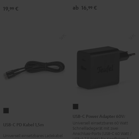
Schwarz
Weiß
ab
16,
€
99
19,
€
99
USB-
USB-
C
USB-C Power Adapter 60W
C
Power
Universell einsetzbares 60 Watt
USB-C PD Kabel 1,5m
PD
Schnellladegerät mit zwei
Adapter
Anschluss-Ports (USB-C 60 Watt /
Kabel
Universell einsetzbares Ladekabel
60W
USB-A 7,5 Watt) für Kopfhörer &