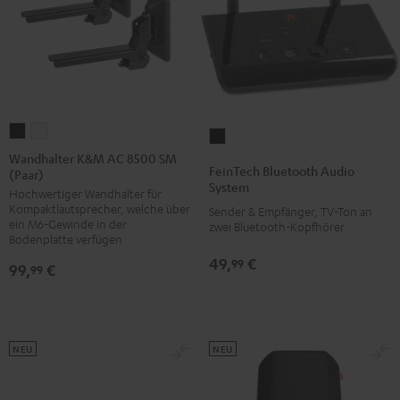
Wandhalter
Wandhalter
FeinTech
K&M
K&M
Wandhalter K&M AC 8500 SM
Bluetooth
FeinTech Bluetooth Audio
(Paar)
AC
AC
Audio
System
Hochwertiger Wandhalter für
8500
8500
System
Kompaktlautsprecher, welche über
Sender & Empfänger, TV-Ton an
SM
SM
Schwarz
ein M6-Gewinde in der
zwei Bluetooth-Kopfhörer
(Paar)
(Paar)
Bodenplatte verfügen
Schwarz
Weiß
49,
€
99
99,
€
99
NEU
NEU