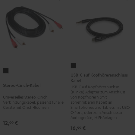
USB-
Stereo-
C
USB-C auf Kopfhöreranschluss
Cinch-
Kabel
auf
Stereo-Cinch-Kabel
Kabel
USB-C auf Kopfhörerbuchse
Kopfhöreranschluss
(Klinke) Adapter zum Anschluss
Schwarz
Kabel
Universelles Stereo-Cinch-
von Kopfhörern (mit
Schwarz
Verbindungskabel, passend für alle
abnehmbaren Kabel) an
Geräte mit Cinch-Buchsen
Smartphones und Tablets mit USC-
C-Port, oder zum Anschluss an
Audiogeräte, HiFi-Anlagen
12,
€
99
16,
€
99