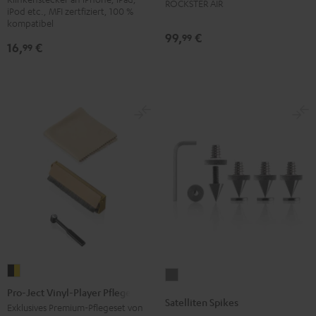
ROCKSTER AIR
iPod etc., MFI zertfiziert, 100 %
kompatibel
99,
€
99
16,
€
99
Pro-
Satelliten
Ject
Pro-Ject Vinyl-Player Pflegeset
Spikes
Satelliten Spikes
Vinyl-
Exklusives Premium-Pflegeset von
Titan