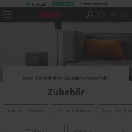
ZUM
NHALT
RINGEN
No
Abs
Startseite
Suche
Artike
im
Waren
Kabel | Wandhalter | Lautsprecherständer
Zubehör
Audio & HiFi Geräte
Heimkino & Video
Kabel & Verbin
Filtern