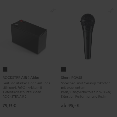
Set"
Set"
Schwarz
Weiß
ROCKSTER
Shure
AIR
PGA58
ROCKSTER AIR 2 Akku
Shure PGA58
2
Schwarz
Leistungsstarker Hochleistungs-
Sprecher- und Gesangsmikrofon
Lithium-LiFePO4-Akku mit
mit exzellentem
Akku
Tiefentladeschutz für den
Preis/Klangverhältnis für Musiker,
Schwarz
ROCKSTER AIR 2
Künstler, Performer und Redner
79,
€
ab
95,
€
99
‐