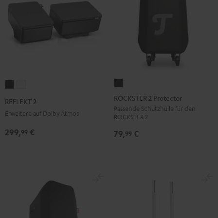
ROCKSTER
REFLEKT
REFLEKT
2
2
2
ROCKSTER 2 Protector
REFLEKT 2
Protector
Schwarz
Weiß
Passende Schutzhülle für den
Erweitere auf Dolby Atmos
ROCKSTER 2
Schwarz
299,
€
99
79,
€
99