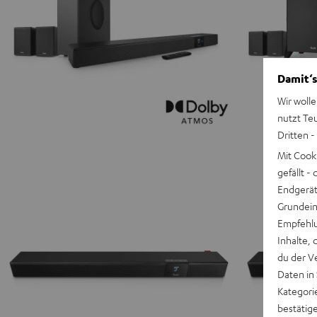
Damit‘s
Wir wolle
nutzt Te
Dritten -
Mit Cook
gefällt 
Endgerät.
Grundeins
Empfehlu
Inhalte, 
du der V
Daten in
Kategori
bestätig