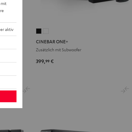
 mit
ere
r aktiv
CINEBAR
CINEBAR
ONE+
ONE+
.1-Set"
CINEBAR ONE+
Black
White
Zusätzlich mit Subwoofer
399,
€
99