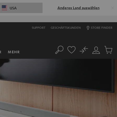
Anderes Land auswählen
USA
SUPPORT
GESCHÄFTSKUNDEN
STORE FINDER
No
R
MEHR
Suche
Mein
Artikel
Konto
im
Warenk