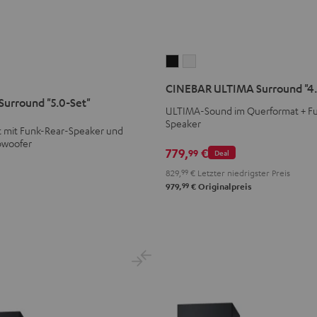
CINEBAR
CINEBAR
ULTIMA
ULTIMA
CINEBAR ULTIMA Surround "4.
Surround
Surround
urround "5.0-Set"
ULTIMA-Sound im Querformat + F
"4.0-
"4.0-
Speaker
Set"
Set"
t mit Funk-Rear-Speaker und
bwoofer
Schwarz
Weiß
779,
€
99
Deal
829,
99
€
Letzter niedrigster Preis
99
979,
€
Originalpreis