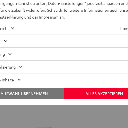
willigungen kannst du unter „Daten-Einstellungen“ jederzeit anpassen und
für die Zukunft widerrufen. Schau dir für weitere Informationen auch uns
utzerklärung
und das
Impressum
an.
rlich
Imme
CINEBAR
CINEBAR
22
22
rround Power Edition für
CINEBAR 22 für Dolby Atmos "5
e
.1-Set"
für
für
Die starke mit Dolby Atmos
stärkerem Subwoofer
Dolby
Dolby
ing
Atmos
Atmos
599,
€
99
"5.1-
"5.1-
lisierung
Set"
Set"
Schwarz
Weiß
 Inhalte
AUSWAHL ÜBERNEHMEN
ALLES AKZEPTIEREN