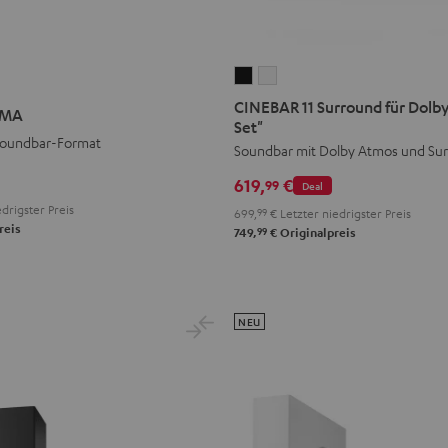
CINEBAR
CINEBAR
11
11
CINEBAR 11 Surround für Dolby
IMA
Surround
Surround
Set"
Soundbar-Format
für
für
Soundbar mit Dolby Atmos und Su
Dolby
Dolby
619,
€
99
Deal
Atmos
Atmos
drigster Preis
699,
99
€
Letzter niedrigster Preis
"4.1-
"4.1-
reis
99
749,
€
Originalpreis
Set"
Set"
Schwarz
Weiß
NEU