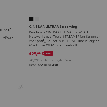
CINEBAR
CINEBAR
ULTIMA
ULTIMA
CINEBAR ULTIMA Streaming
0-Set"
Streaming
Streaming
Bundle aus CINEBAR ULTIMA und WLAN-
Netzwerkplayer Teufel STREAMER fürs Streamen
Schwarz
Weiß
unk-Rear-
von Spotify, SoundCloud, TIDAL, TuneIn, eigene
Musik über WLAN oder Bluetooth
699,
€
99
Deal
749,
99
€
Letzter niedrigster Preis
99
899,
€
Originalpreis