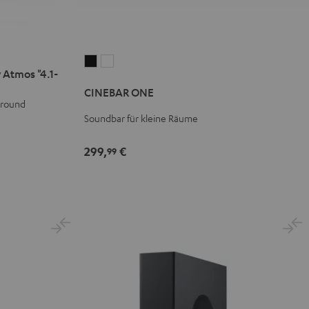
CINEBAR
CINEBAR
 Atmos "4.1-
ONE
ONE
CINEBAR ONE
Black
White
rround
Soundbar für kleine Räume
299,
€
99