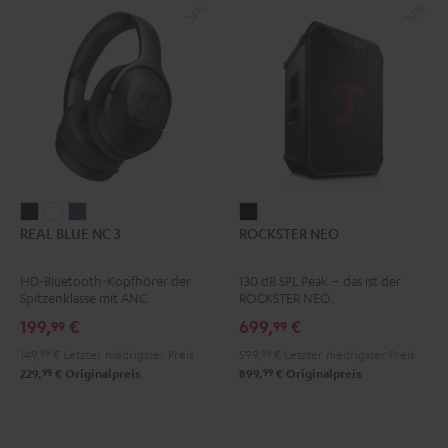
REAL
REAL
REAL
ROCKSTER
REAL BLUE NC 3
ROCKSTER NEO
BLUE
BLUE
BLUE
NEO
NC
NC
NC
Schwarz
HD-Bluetooth-Kopfhörer der
130 dB SPL Peak – das ist der
3
3
3
Spitzenklasse mit ANC
ROCKSTER NEO.
Night
Pearl
Steel
199,
€
699,
€
99
99
Black
White
Blue
149,
99
€
Letzter niedrigster Preis
599,
99
€
Letzter niedrigster Preis
99
99
229,
€
Originalpreis
899,
€
Originalpreis