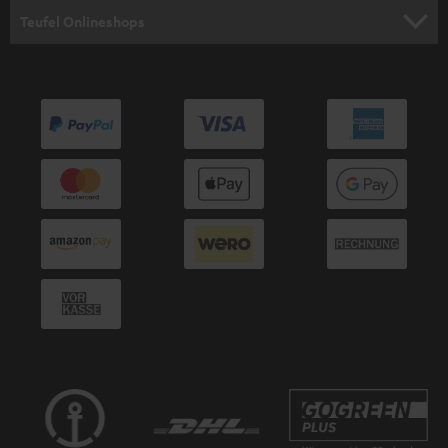
HEIMKINO-KOMPLETTANLAGEN
SUPPORT
d
Teufel Onlineshops
SOUNDBAR
u
KARRIERE
DEUTSCHLAND
n
HIFI-LAUTSPRECHER
PRESSE & MARKETING
g
ÖSTERREICH
SMART HOME
GESCHÄFTSKUNDEN
SCHWEIZ
BLUETOOTH-LAUTSPRECHER
PARTNERPROGRAMM
KOPFHÖRER
NIEDERLANDE
BLOG
BLUETOOTH-KOPFHÖRER
NEWSLETTER
BELGIEN
STEREOANLAGEN
STORES
FRANKREICH
LAUTSPRECHER
DEINE VORTEILE BEI TEUFEL
POLEN
ULTIMA-SERIE
TEUFEL STORY
IN-EAR-KOPFHÖRER