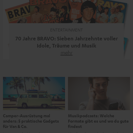
moderne Streaming-Funktionen und hohe Flexibilität in
einem einzigen Gerät – und zeigt, dass man für großen
Sound heute keine klassische HiFi-Anlage mehr braucht.
Du fragst dich, warum der MOTIV® XL deine […]
ENTERTAINMENT
70 Jahre BRAVO: Sieben Jahrzehnte voller
Idole, Träume und Musik
mehr
Wer in den 80ern, 90ern oder frühen 2000ern
aufgewachsen ist, kennt wahrscheinlich dieses Gefühl:
die BRAVO kaufen, durchblättern, Poster aufhängen. Seit
1956 begleitet das Magazin Jugendliche durch Rock und
Pop, kleine Schwärmereien und große Fragen. Zum 70.
Jubiläum werfen wir einen Blick zurück. Vom Filmheft zur
Jugendmarke: Wie die BRAVO ihren Ton fand Als die […]
Musikpodcasts: Welche
Camper-Ausrüstung mal
Formate gibt es und wo du gute
anders: 5 praktische Gadgets
findest
für Van & Co.