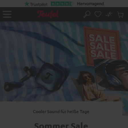
ZUM
NHALT
RINGEN
No
Abs
Startseite
Suche
Artike
im
Waren
Cooler Sound für heiße Tage
Sommer Sale