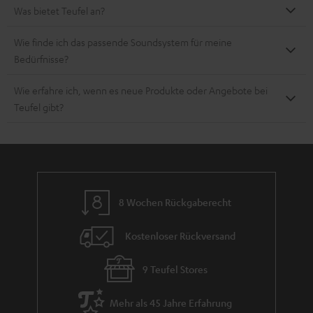
Was bietet Teufel an?
Wie finde ich das passende Soundsystem für meine
Bedürfnisse?
Wie erfahre ich, wenn es neue Produkte oder Angebote bei
Teufel gibt?
8 Wochen Rückgaberecht
Kostenloser Rückversand
9 Teufel Stores
Mehr als 45 Jahre Erfahrung