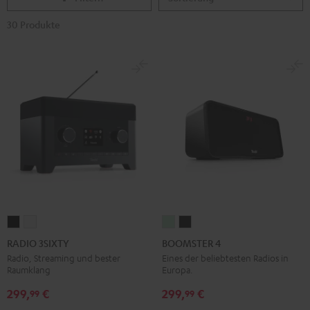
30 Produkte
RADIO
RADIO
BOOMSTER
BOOMSTER
3SIXTY
3SIXTY
4
4
RADIO 3SIXTY
BOOMSTER 4
Schwarz
Weiß
Mint
Night
Radio, Streaming und bester
Eines der beliebtesten Radios in
Raumklang
Europa.
Green
Black
299,
€
299,
€
99
99