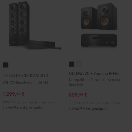
ULTIMA
ULTIMA
THEATER
20
20
500
ULTIMA 20 + Yamaha R-N600A
THEATER 500 KOMBO 2
+
+
KOMBO
Kompakt im Regal mit Yamaha-
Mit CD-Receiver mit WLAN
Receiver
Yamaha
Yamaha
2
R-
R-
1.299,
€
99
Schwarz
809,
€
99
N600A
N600A
999,
99
€
Letzter niedrigster Preis
759,
99
€
Letzter niedrigster Preis
Schwarz
Weiß
99
1.499,
€
Originalpreis
99
1.048,
€
Originalpreis