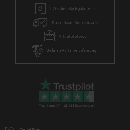
dem Land deiner Wahl hören möchtest. Mit nativem Internetradio, DAB+,
8 Wochen Rückgaberecht
FM Radio, Spotify Connect, Amazon Music und Bluetooth hast du mit dem
RADIO 3SIXTY die Freiheit genau das zu hören, was du möchtest. Wichtig
Kostenloser Rückversand
ist hierbei eine einfache Einrichtung. Die intuitive Bedienung und die
unkomplizierte App ermöglichen dies im Handumdrehen. Guter Klang
macht den Unterschied. Auch beim Kochen. Entdecke unser RADIO 3SIXTY
9 Teufel Stores
und erlebe Soundqualität und 360 Grad Klang dank der nach oben
gerichteten Töner. Das RADIO 3SIXTY: Ein Küchenradio das neue Maßstäbe
Mehr als 45 Jahre Erfahrung
setzt. Klar, kraftvoll und perfekt für den Alltag.
Teufel Apps für Radio aus dem Internet auf deinem
Smartphone
All unsere
Streaming Lautsprecher
lassen sich auch zusätzlich mit einer
kostenlosen App steuern. Die Teufel Raumfeld App kann so deine
Fernbedienung für die gesamte Soundanlage im Smart Home sein. Mit
dieser App kannst du deine Räume und Hörzonen organisieren und deine
digitale Musiksammlung verwalten. Ebenfalls kannst du deine
Lieblingsradiosender weltweit suchen und Favoriten anlegen. Zusätzliche
Funktionen wie das Ein- und Ausschalten der Lautsprecher und ein
Equalizer zur individuellen klanglichen Anpassung des Lautsprechers sind
ebenso integriert. Bei Stereo-Systemen kannst du Kanäle zuweisen oder
Teufel Blog
Lautstärken anpassen. Verbinde ausgewählte Streamingdienste wie