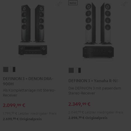
NEU
DEFINION
DEFINION
DEFINION
DEFINION
3
3
3
3
DEFINION 3 + DENON DRA-
DEFINION 3 + Yamaha R-N800A
900H
+
+
+
+
Die DEFINION 3 mit passendem
Als Komplettanlage mit Stereo-
DENON
DENON
Yamaha
Yamaha
Stereo-Receiver
Receiver
DRA-
DRA-
R-
R-
2.349,
€
99
2.099,
€
900H
900H
99
N800A
N800A
Anthrazit
Weiß
2.049,
99
€
Letzter niedrigster Preis
Anthrazit
Weiß
1.799,
99
€
Letzter niedrigster Preis
99
2.898,
€
Originalpreis
/
99
2.699,
€
Originalpreis
/
Schwarz
Schwarz