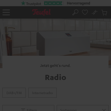
ZUM
NHALT
RINGEN
No
Abs
Startseite
Suche
Artike
im
Waren
Jetzt geht's rund.
Radio
DAB+/FM
Internetradio
Filtern