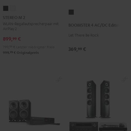
STEREO
STEREO
BOOMSTER
M
M
STEREO M 2
4
2
2
WLAN-Regallautsprecherpaar mit
BOOMSTER 4 AC/DC Edition
AC/DC
AirPlay 2
Schwarz
Weiß
Edition
Let There Be Rock
899,
€
99
Night
799,
99
€
Letzter niedrigster Preis
Black
369,
€
99
99
999,
€
Originalpreis