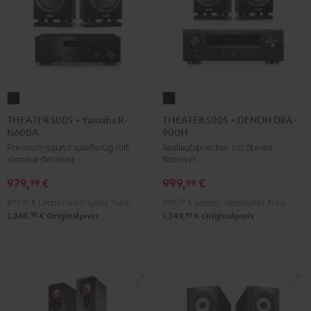
THEATER
THEATER
500S
500S
THEATER 500S + Yamaha R-
THEATER 500S + DENON DRA-
N600A
900H
+
+
Premium-Sound spielfertig mit
Reallautsprecher mit Stereo-
Yamaha
DENON
Yamaha-Receiver
Receiver
R-
DRA-
979,
€
999,
€
N600A
900H
99
99
Schwarz
Schwarz
879,
99
€
Letzter niedrigster Preis
899,
99
€
Letzter niedrigster Preis
99
99
1.248,
€
Originalpreis
1.349,
€
Originalpreis