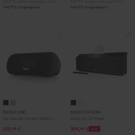
229,
99
€
Letzter niedrigster Preis
249,
99
€
Letzter niedrigster Preis
99
99
349,
€
Originalpreis
349,
€
Originalpreis
RADIO
RADIO
MUSICSTATION
MUSICSTATION
ONE
ONE
Schwarz
Weiß
RADIO ONE
MUSICSTATION
Black
Light
Der Wecker mit dem Teufel Sound
Radio mit CD-Player
Gray
129,
€
399,
€
99
99
Deal