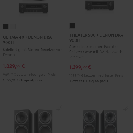
THEATER
ULTIMA
ULTIMA
500
40
40
THEATER 500 + DENON DRA-
ULTIMA 40 + DENON DRA-
900H
+
+
+
900H
Stereolautsprecher-Paar der
DENON
DENON
DENON
Spielfertig mit Stereo-Receiver von
Spitzenklasse mit AV-Netzwerk-
DRA-
Denon
DRA-
DRA-
Receiver
900H
900H
900H
1.029,
€
99
1.399,
€
99
Schwarz
Schwarz
Weiß
969,
99
€
Letzter niedrigster Preis
1.199,
99
€
Letzter niedrigster Preis
99
1.399,
€
Originalpreis
99
1.799,
€
Originalpreis