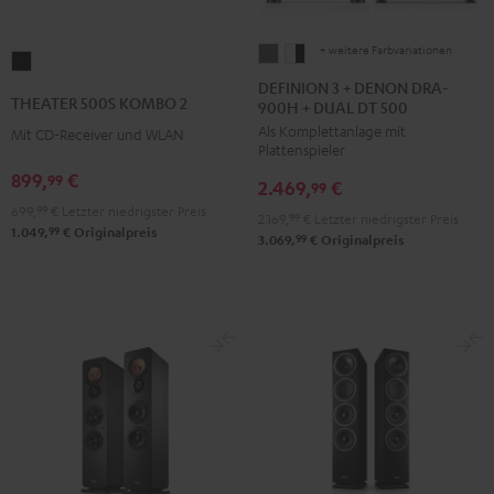
+ weitere Farbvariationen
DEFINION
DEFINION
THEATER
3
3
DEFINION 3 + DENON DRA-
500S
THEATER 500S KOMBO 2
900H + DUAL DT 500
+
+
KOMBO
Als Komplettanlage mit
DENON
DENON
Mit CD-Receiver und WLAN
2
Plattenspieler
DRA-
DRA-
Schwarz
899,
€
99
2.469,
€
900H
900H
99
699,
99
€
Letzter niedrigster Preis
+
+
2.169,
99
€
Letzter niedrigster Preis
99
1.049,
€
Originalpreis
DUAL
DUAL
99
3.069,
€
Originalpreis
DT
DT
500
500
Anthrazit
Weiß
/
Schwarz