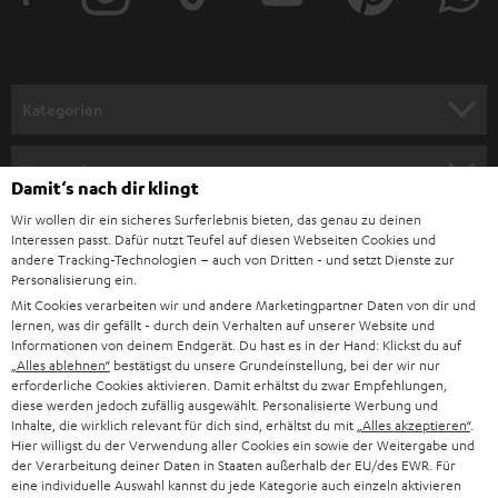
e
entsprechende WLAN-Module und Software verfügen. Sämtliche Teufel-
Streaming-Lautsprecher können über die Teufel Home App (früher
r
Raumfeld App) und
TuneIn
Webradios und Radiosender aus der ganzen
a
Welt empfangen und wiedergeben. Doch auch reine Webradio-
Empfänger und Digitalradios, wie das RADIO 3SIXTY können für das
n
Kategorien
streamen von Radiosendern genutzt werden. Mit der MUSICSTATION
m
kannst du neben UKW, DAB+ und Internetradio auch deine CDs dank
HEIMKINO
verbautem CD-Player wiedergeben und mit unseren HOLISTEN kannst du
e
Unternehmen
die Radiosender per Sprachbefehl über Amazon Alexa auswählen.
Damit‘s nach dir klingt
l
HEIMKINO-KOMPLETTANLAGEN
Wir wollen dir ein sicheres Surferlebnis bieten, das genau zu deinen
SUPPORT
Was ist ein Internetradio?
d
Teufel Onlineshops
Interessen passt. Dafür nutzt Teufel auf diesen Webseiten Cookies und
Internetradios sind Geräte, welche dazu in der Lage sind, Radiosender über
SOUNDBAR
andere Tracking-Technologien – auch von Dritten - und setzt Dienste zur
u
KARRIERE
das Internet zu streamen. Diese Geräte verbinden sich über einen
Personalisierung ein.
DEUTSCHLAND
n
integrierten Webbrowser mit den jeweiligen Seiten des Webradios über
Mit Cookies verarbeiten wir und andere Marketingpartner Daten von dir und
HIFI-LAUTSPRECHER
PRESSE & MARKETING
das heimische
WLAN-Netzwerk
oder per angeschlossenem Lan-Kabel.
lernen, was dir gefällt - durch dein Verhalten auf unserer Website und
g
ÖSTERREICH
Anbieter von Radiosendungen über das Internet werden ebenfalls
Informationen von deinem Endgerät. Du hast es in der Hand: Klickst du auf
SMART HOME
„Alles ablehnen“
allgemein als „Internetradios“ oder „Webradios“ bezeichnet. Es kann daher
bestätigst du unsere Grundeinstellung, bei der wir nur
GESCHÄFTSKUNDEN
erforderliche Cookies aktivieren. Damit erhältst du zwar Empfehlungen,
sowohl ein Empfangsgerät als auch Radiosender, welche über das Internet
SCHWEIZ
BLUETOOTH-LAUTSPRECHER
diese werden jedoch zufällig ausgewählt. Personalisierte Werbung und
übertragen werden, gemeint sein.
PARTNERPROGRAMM
Inhalte, die wirklich relevant für dich sind, erhältst du mit
„Alles akzeptieren“
.
Hier willigst du der Verwendung aller Cookies ein sowie der Weitergabe und
Welche Vorteile hat ein Internetradio?
KOPFHÖRER
NIEDERLANDE
der Verarbeitung deiner Daten in Staaten außerhalb der EU/des EWR. Für
BLOG
Internetradios, die per
WLAN
verbunden sind, bieten mehrere Vorteile:
eine individuelle Auswahl kannst du jede Kategorie auch einzeln aktivieren