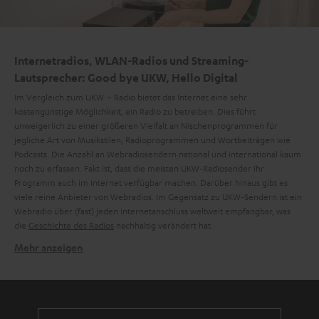
Internetradios, WLAN-Radios und Streaming-
Lautsprecher: Good bye UKW, Hello Digital
Im Vergleich zum UKW – Radio bietet das Internet eine sehr
kostengünstige Möglichkeit, ein Radio zu betreiben. Dies führt
unweigerlich zu einer größeren Vielfalt an Nischenprogrammen für
jegliche Art von Musikstilen, Radioprogrammen und Wortbeiträgen wie
Podcasts. Die Anzahl an Webradiosendern national und international kaum
noch zu erfassen. Fakt ist, dass die meisten UKW-Radiosender ihr
Programm auch im Internet verfügbar machen. Darüber hinaus gibt es
viele reine Anbieter von Webradios. Im Gegensatz zu UKW-Sendern ist ein
Webradio über (fast) jeden Internetanschluss weltweit empfangbar, was
die
Geschichte des Radios
nachhaltig verändert hat.
Mehr anzeigen
Küchenradios von Teufel: Das RADIO 3SIXTY
Ein Küchenradio ist viel mehr als nur ein Radio. Es begleitet dich durch den
ganzen Tag. Beim Frühstück, während du Nachrichten hörst, beim Kochen
mit deiner persönlichen Playlist und natürlich beim Abendessen mit
deinem Lieblingsradiosender. Egal ob du die Hits aus deiner Stadt oder