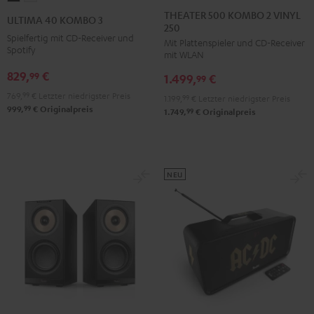
500
40
40
THEATER 500 KOMBO 2 VINYL
ULTIMA 40 KOMBO 3
250
KOMBO
KOMBO
KOMBO
Spielfertig mit CD-Receiver und
Mit Plattenspieler und CD-Receiver
2
3
3
Spotify
mit WLAN
VINYL
Schwarz
Weiß
829,
€
99
1.499,
€
250
99
Schwarz
769,
99
€
Letzter niedrigster Preis
1.199,
99
€
Letzter niedrigster Preis
99
999,
€
Originalpreis
99
1.749,
€
Originalpreis
NEU