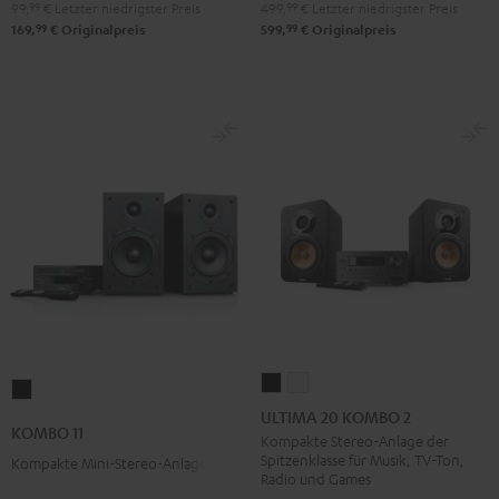
99,
99
€
Letzter niedrigster Preis
499,
99
€
Letzter niedrigster Preis
99
99
169,
€
Originalpreis
599,
€
Originalpreis
ULTIMA
ULTIMA
KOMBO
20
20
ULTIMA 20 KOMBO 2
11
KOMBO 11
KOMBO
KOMBO
Kompakte Stereo-Anlage der
Schwarz
Spitzenklasse für Musik, TV-Ton,
Kompakte Mini-Stereo-Anlage
2
2
Radio und Games
Schwarz
Weiß