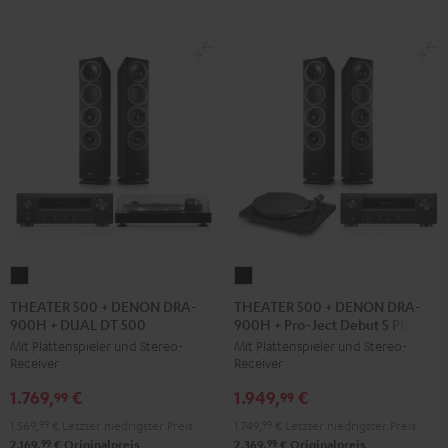
THEATER
THEATER
500
500
THEATER 500 + DENON DRA-
THEATER 500 + DENON DRA-
900H + DUAL DT 500
900H + Pro-Ject Debut S Phono
+
+
Mit Plattenspieler und Stereo-
Mit Plattenspieler und Stereo-
DENON
DENON
Receiver
Receiver
DRA-
DRA-
1.769,
€
1.949,
€
900H
900H
99
99
+
+
1.569,
99
€
Letzter niedrigster Preis
1.749,
99
€
Letzter niedrigster Preis
DUAL
Pro-
99
99
2.169,
€
Originalpreis
2.369,
€
Originalpreis