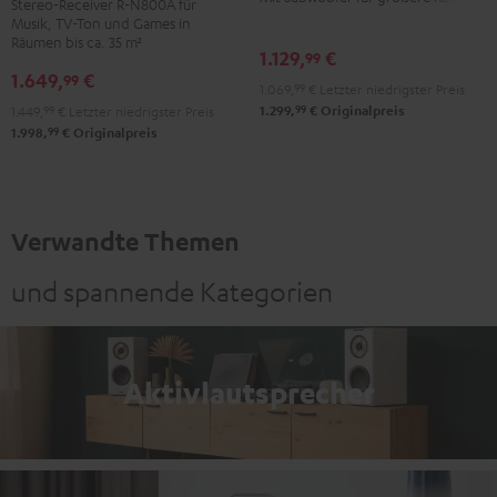
Stereo-Receiver R-N800A für
Edition
Edition
Schwarz
Musik, TV-Ton und Games in
Schwarz
Weiß
Räumen bis ca. 35 m²
1.129,
€
99
1.649,
€
99
1.069,
99
€
Letzter niedrigster Preis
99
1.299,
€
Originalpreis
1.449,
99
€
Letzter niedrigster Preis
99
1.998,
€
Originalpreis
Verwandte Themen
und spannende Kategorien
Aktivlautsprecher