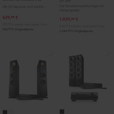
DT 250
KOMBO
KOMBO
KOMBO
KOMBO
Die Stereokomplettanlage mit
3
3
Mit CD-Receiver und Spotify
3
3
Plattenspieler
+
+
SE
SE
629,
€
99
1.029,
€
DUAL
DUAL
99
Schwarz
Weiß
579,
99
€
Letzter niedrigster Preis
DT
DT
969,
99
€
Letzter niedrigster Preis
99
749,
€
Originalpreis
250
250
99
1.249,
€
Originalpreis
Schwarz
Weiß
THEATER
ULTIMA
ULTIMA