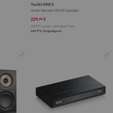
ONE
ONE
Teufel ONE S
S
S
Unser kleinster WLAN-Speaker
Schwarz
Weiß
229,
€
99
199,
99
€
Letzter niedrigster Preis
99
249,
€
Originalpreis