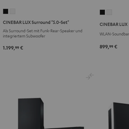
CINEBAR
CINEBAR
CINEBAR
CINEBAR
LUX
LUX
LUX
LUX
CINEBAR LUX Surround "5.0-Set"
CINEBAR LUX
Surround
Surround
Schwarz
Weiß
Als Surround-Set mit Funk-Rear-Speaker und
"5.0-
"5.0-
WLAN-Soundbar 
integriertem Subwoofer
Set"
Set"
899,
€
Schwarz
Weiß
99
1.199,
€
99