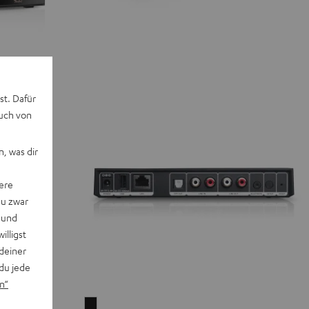
st. Dafür
auch von
, was dir
ere
du zwar
 und
willigst
deiner
du jede
n“
Teufel