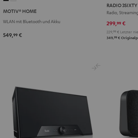
3SIXTY
3SIXTY
RADIO 3SIXTY
HOME
HOME
Schwarz
Weiß
MOTIV® HOME
Radio, Streamin
Schwarz
Weiß
WLAN mit Bluetooth und Akku
299,
€
99
229,
99
€
Letzter nie
549,
€
99
99
349,
€
Originalp