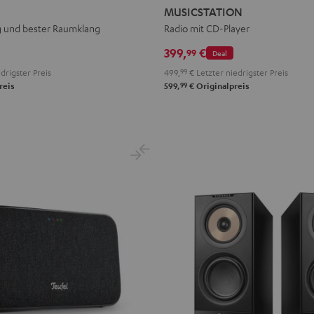
Schwarz
Weiß
MUSICSTATION
g und bester Raumklang
Radio mit CD-Player
399,
€
99
Deal
drigster Preis
499,
99
€
Letzter niedrigster Preis
99
reis
599,
€
Originalpreis