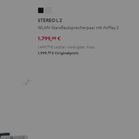
STEREO
STEREO
L
L
STEREO L 2
2
2
WLAN-Standlautsprecherpaar mit AirPlay 2
Schwarz
Weiß
1.799,
€
99
1.499,
99
€
Letzter niedrigster Preis
99
1.999,
€
Originalpreis