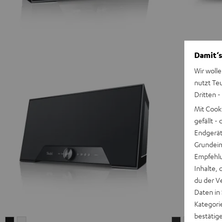
Damit‘s
Wir wolle
nutzt Te
Dritten -
Mit Cook
gefällt 
Endgerät.
Grundeins
Empfehlu
Inhalte, 
du der V
Daten in
Kategori
bestätig
Teufel
Teufel
MOTIV®
MOTIV®