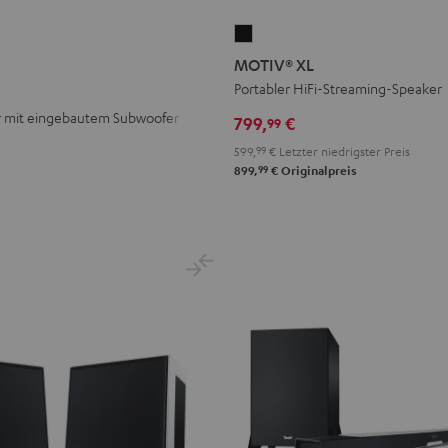
MOTIV®
XL
MOTIV® XL
Schwarz
Portabler HiFi-Streaming-Speaker
mit eingebautem Subwoofer
799,
€
99
599,
99
€
Letzter niedrigster Preis
99
899,
€
Originalpreis