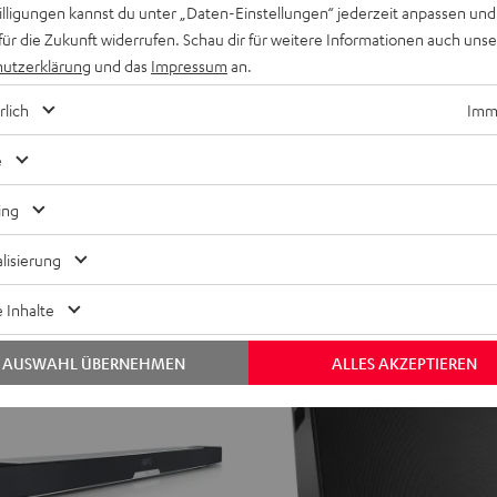
willigungen kannst du unter „Daten-Einstellungen“ jederzeit anpassen und
M
M
für die Zukunft widerrufen. Schau dir für weitere Informationen auch uns
OICE
STEREO M 2
2
2
utzerklärung
und das
Impressum
an.
rung
WLAN-Regallautsprecherpaar mit A
Schwarz
Weiß
rlich
Imme
899,
€
99
drigster Preis
799,
99
€
Letzter niedrigster Preis
e
99
reis
999,
€
Originalpreis
ing
lisierung
 Inhalte
AUSWAHL ÜBERNEHMEN
ALLES AKZEPTIEREN