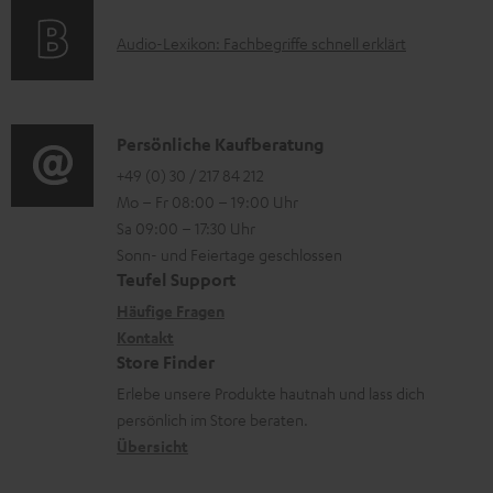
k
r
t
e
A
Audio-Lexikon: Fachbegriffe schnell erklärt
t
l
i
n
u
r
a
o
z
d
o
d
n
u
i
K
Persönliche Kaufberatung
g
e
e
m
o
o
+49 (0) 30 / 217 84 212
e
n
n
V
Mo – Fr 08:00 – 19:00 Uhr
-
n
r
z
e
Sa 09:00 – 17:30 Uhr
L
t
ä
u
r
Sonn- und Feiertage geschlossen
e
a
t
Teufel Support
r
s
x
k
e
Häufige Fragen
G
a
i
Kontakt
t
R
a
n
Store Finder
k
d
ü
r
d
Erlebe unsere Produkte hautnah und lass dich
o
a
c
a
persönlich im Store beraten.
n
t
k
Übersicht
n
e
n
t