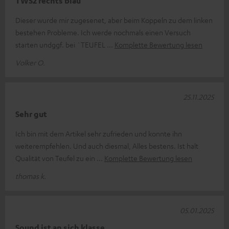
TWS2 rechts blau
Dieser wurde mir zugesenet, aber beim Koppeln zu dem linken
bestehen Probleme. Ich werde nochmals einen Versuch
starten undggf. bei `TEUFEL
Komplette Bewertung lesen
Volker O.
25.11.2025
Sehr gut
Ich bin mit dem Artikel sehr zufrieden und konnte ihn
weiterempfehlen. Und auch diesmal, Alles bestens. Ist halt
Qualität von Teufel zu ein
Komplette Bewertung lesen
thomas k.
05.01.2025
Sound ist an sich klasse