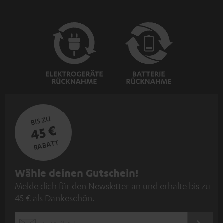
BIS ZU
45 €
RABATT
N
Wähle deinen Gutschein!
Melde dich für den Newsletter an und erhalte bis zu
e
45 € als Dankeschön.
w
s