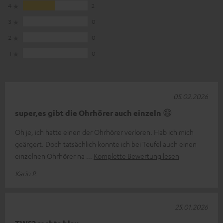
4
2
3
0
2
0
1
0
05.02.2026
super,es gibt die Ohrhörer auch einzeln 😄
Oh je, ich hatte einen der Ohrhörer verloren. Hab ich mich
geärgert. Doch tatsächlich konnte ich bei Teufel auch einen
einzelnen Ohrhörer na
Komplette Bewertung lesen
Karin P.
25.01.2026