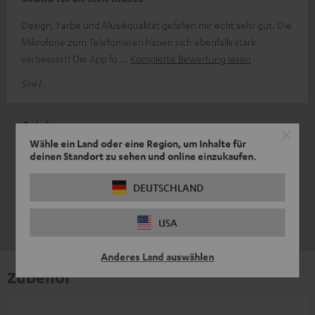
Design, Farbe und Musikqualität gefallen mir echt sehr gut. Die
Mikrofone zum Telefonieren haben sich ebenfalls stark
verbessert! Die App fu
Komplette Bewertung lesen
Sini L.
4
/ 4
Wähle ein Land oder eine Region, um Inhalte für
deinen Standort zu sehen und online einzukaufen.
DEUTSCHLAND
USA
Anderes Land auswählen
Zubehör