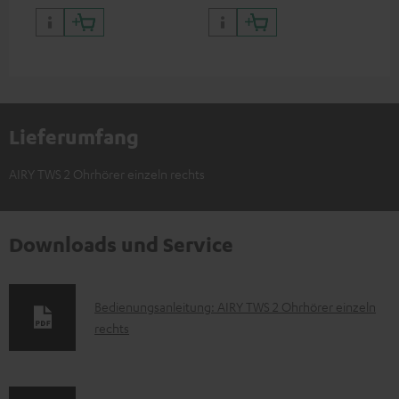
Lieferumfang
AIRY TWS 2 Ohrhörer einzeln rechts
Downloads und Service
D
Bedienungsanleitung: AIRY TWS 2 Ohrhörer einzeln
rechts
o
k
u