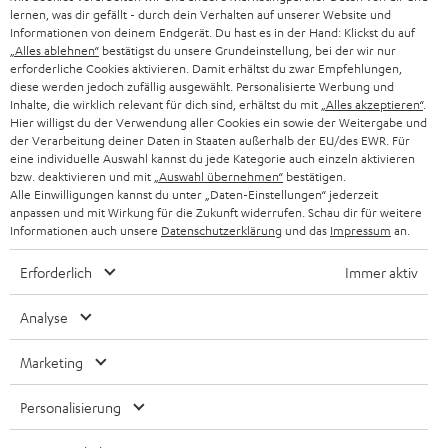
SMART HOME
lernen, was dir gefällt - durch dein Verhalten auf unserer Website und
GESCHÄFTSKUNDEN
Informationen von deinem Endgerät. Du hast es in der Hand: Klickst du auf
„Alles ablehnen“
bestätigst du unsere Grundeinstellung, bei der wir nur
SCHWEIZ
BLUETOOTH-LAUTSPRECHER
PARTNERPROGRAMM
erforderliche Cookies aktivieren. Damit erhältst du zwar Empfehlungen,
diese werden jedoch zufällig ausgewählt. Personalisierte Werbung und
KOPFHÖRER
Inhalte, die wirklich relevant für dich sind, erhältst du mit
„Alles akzeptieren“
.
NIEDERLANDE
BLOG
Hier willigst du der Verwendung aller Cookies ein sowie der Weitergabe und
der Verarbeitung deiner Daten in Staaten außerhalb der EU/des EWR. Für
BLUETOOTH-KOPFHÖRER
NEWSLETTER
eine individuelle Auswahl kannst du jede Kategorie auch einzeln aktivieren
BELGIEN
bzw. deaktivieren und mit
„Auswahl übernehmen“
bestätigen.
STEREOANLAGEN
Alle Einwilligungen kannst du unter „Daten-Einstellungen“ jederzeit
STORES
anpassen und mit Wirkung für die Zukunft widerrufen. Schau dir für weitere
FRANKREICH
LAUTSPRECHER
Informationen auch unsere
Datenschutzerklärung
und das
Impressum
an.
DEINE VORTEILE BEI TEUFEL
Erforderlich
Immer aktiv
POLEN
ULTIMA-SERIE
TEUFEL STORY
Analyse
IN-EAR-KOPFHÖRER
SPANIEN
UNSER MANAGEMENT
Marketing
FANSHOP
NACHHALTIGKEIT
ITALIEN
NEUHEITEN
Personalisierung
Technische Änderungen, Tippfehler und Irrtum vorbehalten. Das auf unseren
UNSERE WERTE
Fotos abgebildete Zubehör ist nicht im Lieferumfang enthalten. Etwaige
USA