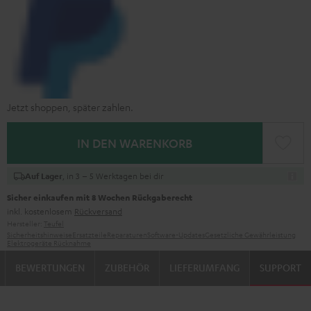
Jetzt shoppen, später zahlen.
IN DEN WARENKORB
, in 3 – 5 Werktagen bei dir
Auf Lager
Sicher einkaufen mit 8 Wochen Rückgaberecht
inkl. kostenlosem
Rückversand
Hersteller:
Teufel
Sicherheitshinweise
Ersatzteile
Reparaturen
Software-Updates
Gesetzliche Gewährleistung
Elektrogeräte Rücknahme
BEWERTUNGEN
ZUBEHÖR
LIEFERUMFANG
SUPPORT