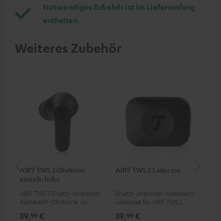
Notwendiges Zubehör ist im Lieferumfang
enthalten.
Weiteres Zubehör
AIRY TWS 2 Ohrhörer
AIRY TWS 2 Ladecase
AI
einzeln links
SP
AIRY TWS 2 Ersatz- und/oder
Ersatz- und/oder Austausch-
Ers
Austausch-Ohrhörer (einzeln
Ladecase für AIRY TWS 2, nicht
Sil
links)
passend für Vorgänger AIRY
2, 
39,
€
39,
€
7,
99
99
9
TWS & AIRY TRUE WIRELESS
SPO