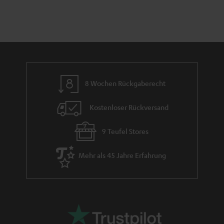
n
a
i
h
e
m
e
8 Wochen Rückgaberecht
Kostenloser Rückversand
9 Teufel Stores
Mehr als 45 Jahre Erfahrung