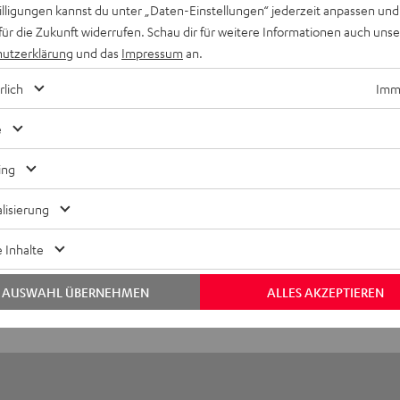
willigungen kannst du unter „Daten-Einstellungen“ jederzeit anpassen und
S 2/ TWS PRO / SPORTS TWS 2 Ear-Tips
für die Zukunft widerrufen. Schau dir für weitere Informationen auch uns
utzerklärung
und das
Impressum
an.
rlich
Imme
e
ing
lisierung
 Inhalte
AUSWAHL ÜBERNEHMEN
ALLES AKZEPTIEREN