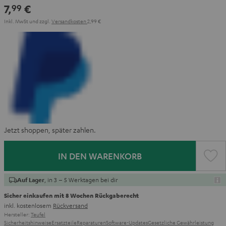
7,
€
99
Inkl. MwSt
und zzgl.
Versandkosten
2,99 €
Jetzt shoppen, später zahlen.
IN DEN WARENKORB
, in 3 – 5 Werktagen bei dir
Auf Lager
Sicher einkaufen mit 8 Wochen Rückgaberecht
inkl. kostenlosem
Rückversand
Hersteller:
Teufel
Sicherheitshinweise
Ersatzteile
Reparaturen
Software-Updates
Gesetzliche Gewährleistung