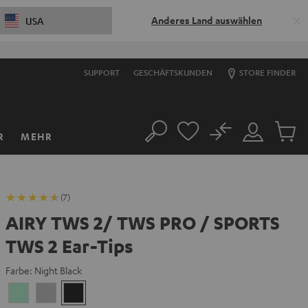
Anderes Land auswählen
USA
SUPPORT
GESCHÄFTSKUNDEN
STORE FINDER
No
R
MEHR
Suche
Mein
Artikel
Konto
im
Warenk
(7)
AIRY TWS 2/ TWS PRO / SPORTS
TWS 2 Ear-Tips
Farbe:
Night Black
Misty
Moon
Night
Green
Gray
Black