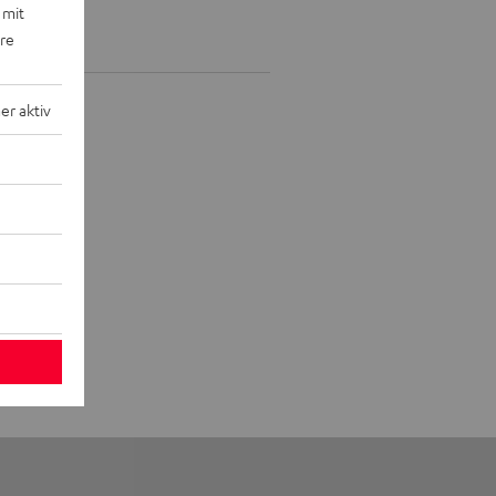
 mit
ere
r aktiv