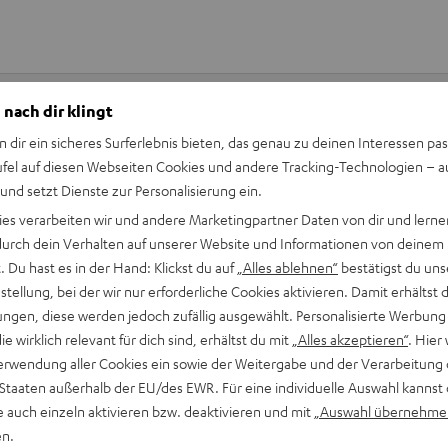
 nach dir klingt
n dir ein sicheres Surferlebnis bieten, das genau zu deinen Interessen pas
Keinen Store in der Nähe? Kein Problem,
ufel auf diesen Webseiten Cookies und andere Tracking-Technologien – 
beratung
beraten dich auch persönlich am Telefo
 und setzt Dienste zur Personalisierung ein.
Hier Termin buchen
ies verarbeiten wir und andere Marketingpartner Daten von dir und lernen
- durch dein Verhalten auf unserer Website und Informationen von deinem
 Du hast es in der Hand: Klickst du auf
„Alles ablehnen“
bestätigst du uns
tellung, bei der wir nur erforderliche Cookies aktivieren. Damit erhältst 
ngen, diese werden jedoch zufällig ausgewählt. Personalisierte Werbung
die wirklich relevant für dich sind, erhältst du mit
„Alles akzeptieren“
. Hier 
erwendung aller Cookies ein sowie der Weitergabe und der Verarbeitung 
 Staaten außerhalb der EU/des EWR. Für eine individuelle Auswahl kannst 
e auch einzeln aktivieren bzw. deaktivieren und mit
„Auswahl übernehme
en.