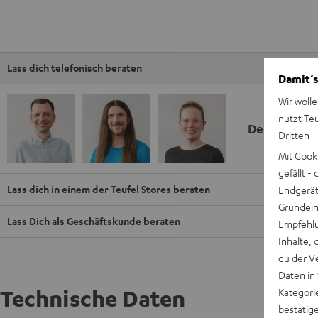
Lass dich telefonisch beraten
Damit‘s
Wir wolle
nutzt Te
Deine Kauf
Dritten -
Mit Cook
gefällt 
Lass dich in einem der Teufel Stores beraten
Endgerät.
Grundeins
Lass Dich als Geschäftskunde beraten
Empfehlu
Inhalte, 
du der V
Daten in
Technische Daten
Kategori
bestätig