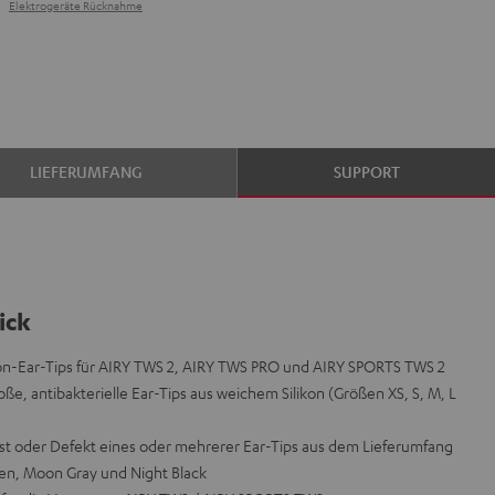
Elektrogeräte Rücknahme
LIEFERUMFANG
SUPPORT
ick
kon-Ear-Tips für AIRY TWS 2, AIRY TWS PRO und AIRY SPORTS TWS 2
oße, antibakterielle Ear-Tips aus weichem Silikon (Größen XS, S, M, L
st oder Defekt eines oder mehrerer Ear-Tips aus dem Lieferumfang
een, Moon Gray und Night Black