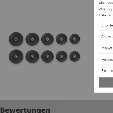
Alle Ein
AIRY TW
Wirkung 
Datensch
Erforde
Analys
Market
Persona
Externe
Bewertungen