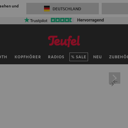
 sehen und
DEUTSCHLAND
OTH
KOPFHÖRER
RADIOS
SALE
NEU
ZUBEHÖ