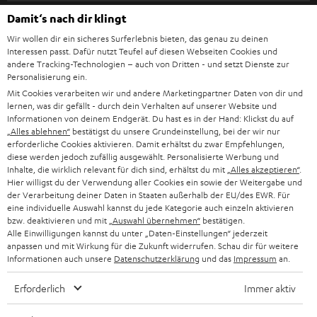
l
HEIMKINO-KOMPLETTANLAGEN
SUPPORT
Damit‘s nach dir klingt
d
Teufel Onlineshops
Wir wollen dir ein sicheres Surferlebnis bieten, das genau zu deinen
SOUNDBAR
u
KARRIERE
Interessen passt. Dafür nutzt Teufel auf diesen Webseiten Cookies und
DEUTSCHLAND
n
andere Tracking-Technologien – auch von Dritten - und setzt Dienste zur
HIFI-LAUTSPRECHER
Personalisierung ein.
PRESSE & MARKETING
g
Mit Cookies verarbeiten wir und andere Marketingpartner Daten von dir und
ÖSTERREICH
SMART HOME
lernen, was dir gefällt - durch dein Verhalten auf unserer Website und
GESCHÄFTSKUNDEN
Informationen von deinem Endgerät. Du hast es in der Hand: Klickst du auf
„Alles ablehnen“
bestätigst du unsere Grundeinstellung, bei der wir nur
SCHWEIZ
BLUETOOTH-LAUTSPRECHER
PARTNERPROGRAMM
erforderliche Cookies aktivieren. Damit erhältst du zwar Empfehlungen,
diese werden jedoch zufällig ausgewählt. Personalisierte Werbung und
KOPFHÖRER
Inhalte, die wirklich relevant für dich sind, erhältst du mit
„Alles akzeptieren“
.
NIEDERLANDE
BLOG
Hier willigst du der Verwendung aller Cookies ein sowie der Weitergabe und
der Verarbeitung deiner Daten in Staaten außerhalb der EU/des EWR. Für
BLUETOOTH-KOPFHÖRER
NEWSLETTER
eine individuelle Auswahl kannst du jede Kategorie auch einzeln aktivieren
BELGIEN
bzw. deaktivieren und mit
„Auswahl übernehmen“
bestätigen.
STEREOANLAGEN
Alle Einwilligungen kannst du unter „Daten-Einstellungen“ jederzeit
STORES
anpassen und mit Wirkung für die Zukunft widerrufen. Schau dir für weitere
FRANKREICH
LAUTSPRECHER
Informationen auch unsere
Datenschutzerklärung
und das
Impressum
an.
DEINE VORTEILE BEI TEUFEL
Erforderlich
Immer aktiv
POLEN
ULTIMA-SERIE
TEUFEL STORY