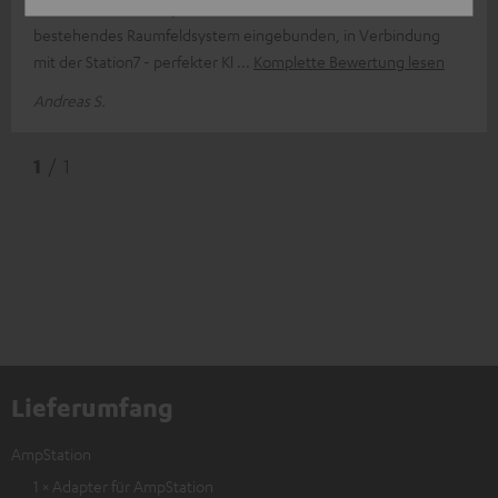
Ich habe mit der Ampstation meine Outdoorboxen in mein
bestehendes Raumfeldsystem eingebunden, in Verbindung
mit der Station7 - perfekter Kl
Komplette Bewertung lesen
Andreas S.
1
/ 1
Lieferumfang
AmpStation
1 × Adapter für AmpStation