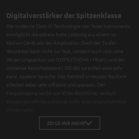
Digitalverstärker der Spitzenklasse
Die moderne Class-D-Technologie von Texas Instruments
ermöglicht die extrem hohe Leistung aus einem so
kleinen Gerät wie der AmpStation. Doch der Teufel-
Verstärker kann nicht nur laut, sondern auch rein: eine
Verzerrungsarmut von 0,03 % (THD+N > 1 Watt) und der
immense Rauschabstand (-105 dB) sprechen eine sehr
klare, saubere Sprache. Das Netzteil in neuster Bauform
arbeitet dabei sehr effizient und sparsam. Der
Frequenzgang reicht von 10 bis 40.000 Hz, verläuft
absolut geradlinig und bürgt so für eine originalgetreue
Wiedergabe.
ZEIGE MIR MEHR