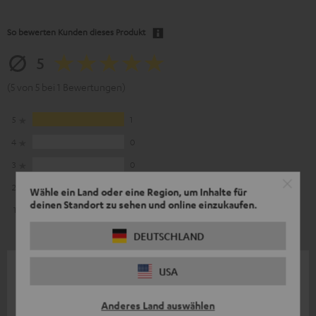
So bewerten Kunden dieses Produkt
5
(5 von 5 bei 1 Bewertungen)
5
1
4
0
3
0
2
0
Wähle ein Land oder eine Region, um Inhalte für
deinen Standort zu sehen und online einzukaufen.
1
0
DEUTSCHLAND
05.05.2018
USA
W-LAN System vervollständigt
Anderes Land auswählen