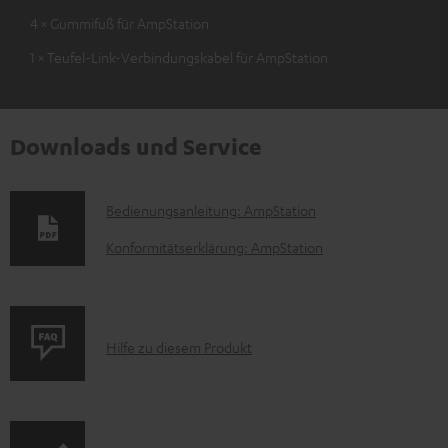
4 × Gummifuß für AmpStation
1 × Teufel-Link-Verbindungskabel für AmpStation
Downloads und Service
D
Bedienungsanleitung: AmpStation
o
Konformitätserklärung: AmpStation
k
u
m
P
Hilfe zu diesem Produkt
e
r
n
o
t
d