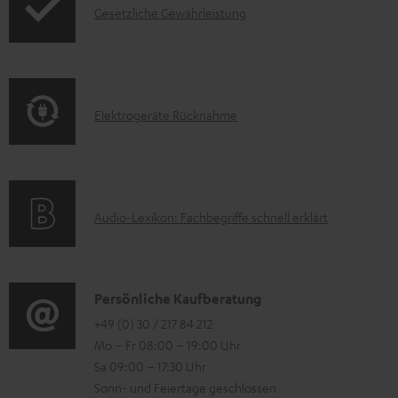
e
I
Gesetzliche Gewährleistung
u
z
n
k
u
f
t
m
o
F
H
E
Elektrogeräte Rücknahme
r
A
e
l
m
Q
r
e
a
s
u
k
t
n
A
Audio-Lexikon: Fachbegriffe schnell erklärt
t
i
t
u
r
o
e
d
o
n
r
i
K
Persönliche Kaufberatung
g
e
l
o
o
+49 (0) 30 / 217 84 212
e
n
Mo – Fr 08:00 – 19:00 Uhr
a
-
n
r
z
Sa 09:00 – 17:30 Uhr
d
L
t
ä
u
Sonn- und Feiertage geschlossen