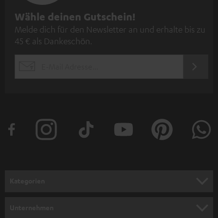
N
Wähle deinen Gutschein!
Melde dich für den Newsletter an und erhalte bis zu
e
45 € als Dankeschön.
w
s
JETZT
EMAIL
l
ANME
WIDGET
e
t
t
e
r
a
n
Kategorien
m
HEIMKINO
e
Unternehmen