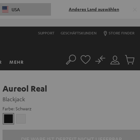
Anderes Land auswählen
USA
SUPPORT
GESCHÄFTSKUNDEN
STORE FINDER
No
R
MEHR
Suche
Mein
Artikel
Konto
im
Warenk
Aureol Real
Blackjack
Farbe:
Schwarz
Schwarz
Weiß
DIE WARE IST DERZEIT NICHT LIEFERBAR