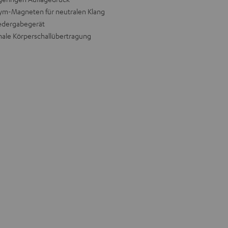
ym-Magneten für neutralen Klang
iedergabegerät
male Körperschallübertragung