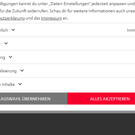
Real
willigungen kannst du unter „Daten-Einstellungen“ jederzeit anpassen und
ichter, stabiler, ohrumschließender aber offener High-Definition
für die Zukunft widerrufen. Schau dir für weitere Informationen auch uns
Neodym-Magneten und 44-mm-Linear-HD-Treiber sorgen für ei
utzerklärung
und das
Impressum
an.
Impulstreue und verzerrungsfreie Pegel. Die klangliche Abstim
 und natürlich. Hochwertiges Zubehör im Lieferumfang.
rlich
Imme
e
autsprecher
ing
abel
lisierung
bmessungen
 Inhalte
AUSWAHL ÜBERNEHMEN
ALLES AKZEPTIEREN