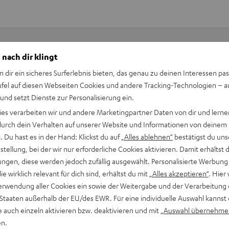
 nach dir klingt
Keinen Store in der Nähe? Kein Problem,
n dir ein sicheres Surferlebnis bieten, das genau zu deinen Interessen pas
beratung
beraten dich auch persönlich am Telefo
ufel auf diesen Webseiten Cookies und andere Tracking-Technologien – 
Hier Termin buchen
 und setzt Dienste zur Personalisierung ein.
ies verarbeiten wir und andere Marketingpartner Daten von dir und lernen
- durch dein Verhalten auf unserer Website und Informationen von deinem
 Du hast es in der Hand: Klickst du auf
„Alles ablehnen“
bestätigst du uns
tellung, bei der wir nur erforderliche Cookies aktivieren. Damit erhältst 
ngen, diese werden jedoch zufällig ausgewählt. Personalisierte Werbung
die wirklich relevant für dich sind, erhältst du mit
„Alles akzeptieren“
. Hier 
erwendung aller Cookies ein sowie der Weitergabe und der Verarbeitung 
 Staaten außerhalb der EU/des EWR. Für eine individuelle Auswahl kannst 
e auch einzeln aktivieren bzw. deaktivieren und mit
„Auswahl übernehme
en.