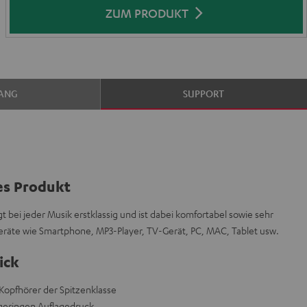
ZUM PRODUKT
ANG
SUPPORT
es Produkt
t bei jeder Musik erstklassig und ist dabei komfortabel sowie sehr
geräte wie Smartphone, MP3-Player, TV-Gerät, PC, MAC, Tablet usw.
ick
opfhörer der Spitzenklasse
r geringen Auflagedruck