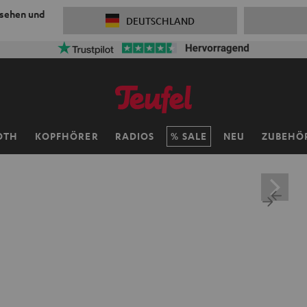
 sehen und
DEUTSCHLAND
OTH
KOPFHÖRER
RADIOS
SALE
NEU
ZUBEHÖ