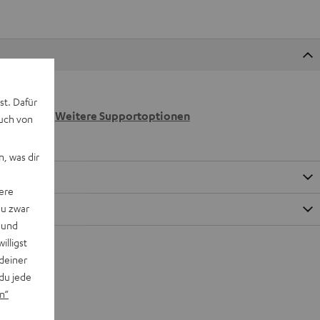
 wir
st. Dafür
n.
Weitere Supportoptionen
auch von
, was dir
ere
du zwar
 und
willigst
deiner
du jede
n“