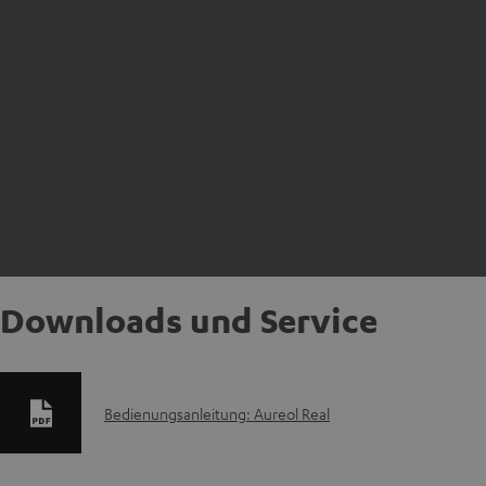
Downloads und Service
D
Bedienungsanleitung: Aureol Real
o