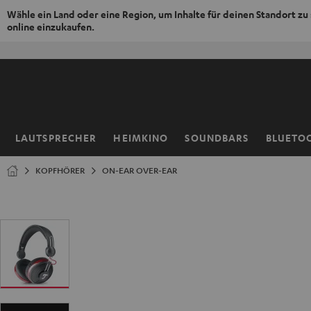
Wähle ein Land oder eine Region, um Inhalte für deinen Standort zu
online einzukaufen.
ZUM
NHALT
RINGEN
LAUTSPRECHER
HEIMKINO
SOUNDBARS
BLUETO
Startseite
KOPFHÖRER
ON-EAR OVER-EAR