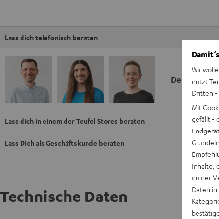
Lass dich telefonisch beraten
Damit‘s
Wir wolle
Deine Kauf
nutzt Te
Dritten -
Mit Cook
gefällt 
Lass dich in einem der Teufel Stores beraten
Endgerät.
Grundeins
Lass Dich als Geschäftskunde beraten
Empfehlu
Inhalte, 
du der V
Daten in
Technische Daten
Kategori
bestätig