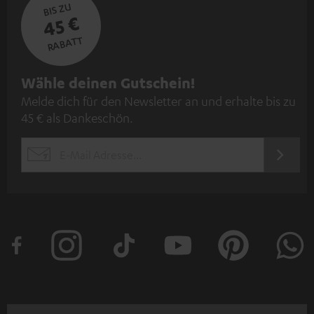
BIS ZU
45 €
RABATT
N
Wähle deinen Gutschein!
Melde dich für den Newsletter an und erhalte bis zu
e
45 € als Dankeschön.
w
s
JETZT
EMAIL
l
ANME
WIDGET
e
t
t
e
r
a