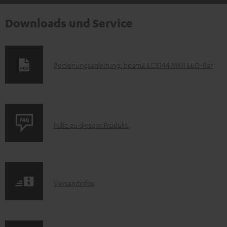
Downloads und Service
D
Bedienungsanleitung: beamZ LCB144 MKII LED-Bar
o
k
u
P
m
Hilfe zu diesem Produkt
r
e
o
n
d
t
I
Versandinfos
u
e
n
k
z
f
t
u