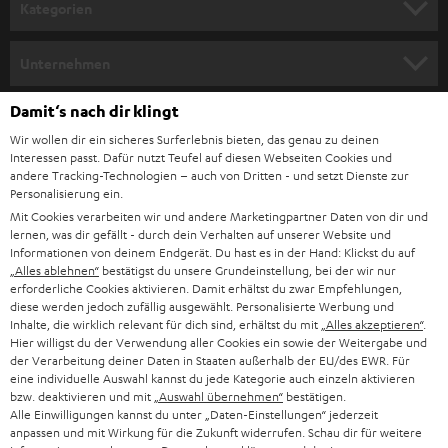
n
Kategorien
m
HEIMKINO
e
Unternehmen
l
HEIMKINO-KOMPLETTANLAGEN
SUPPORT
Damit‘s nach dir klingt
d
Teufel Onlineshops
Wir wollen dir ein sicheres Surferlebnis bieten, das genau zu deinen
SOUNDBAR
u
KARRIERE
Interessen passt. Dafür nutzt Teufel auf diesen Webseiten Cookies und
DEUTSCHLAND
n
andere Tracking-Technologien – auch von Dritten - und setzt Dienste zur
HIFI-LAUTSPRECHER
Personalisierung ein.
PRESSE & MARKETING
g
Mit Cookies verarbeiten wir und andere Marketingpartner Daten von dir und
ÖSTERREICH
SMART HOME
lernen, was dir gefällt - durch dein Verhalten auf unserer Website und
GESCHÄFTSKUNDEN
Informationen von deinem Endgerät. Du hast es in der Hand: Klickst du auf
„Alles ablehnen“
bestätigst du unsere Grundeinstellung, bei der wir nur
SCHWEIZ
BLUETOOTH-LAUTSPRECHER
PARTNERPROGRAMM
erforderliche Cookies aktivieren. Damit erhältst du zwar Empfehlungen,
diese werden jedoch zufällig ausgewählt. Personalisierte Werbung und
KOPFHÖRER
Inhalte, die wirklich relevant für dich sind, erhältst du mit
„Alles akzeptieren“
.
NIEDERLANDE
BLOG
Hier willigst du der Verwendung aller Cookies ein sowie der Weitergabe und
der Verarbeitung deiner Daten in Staaten außerhalb der EU/des EWR. Für
BLUETOOTH-KOPFHÖRER
NEWSLETTER
eine individuelle Auswahl kannst du jede Kategorie auch einzeln aktivieren
BELGIEN
bzw. deaktivieren und mit
„Auswahl übernehmen“
bestätigen.
STEREOANLAGEN
Alle Einwilligungen kannst du unter „Daten-Einstellungen“ jederzeit
STORES
anpassen und mit Wirkung für die Zukunft widerrufen. Schau dir für weitere
FRANKREICH