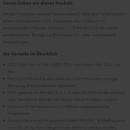
Darum lieben wir dieses Produkt
Mit den Produkten unseres Partners beamZ steht dein Teufel Sound in
einem noch besseren Licht. Begeistere dein Publikum mit
professionellen Effekten. Die beamZ LCB144 MK2 LED-Bar macht
wunderschöne, flächige Lauflichtmuster für viele, verschiedene
Anwendungen.
Die Vorteile im Überblick
LED Colour Bar mit 144 x SMD-LED in den Farben Rot, Grün und
Blau
Flächig und flickerfrei abstrahlendes Licht mit extrem geringer
Blendung, 8 kontrollierbare Sektionen
DMX-gesteuerter Betrieb (3, 4, 7, 24 oder 28 DMX-Kanäle wählbar)
oder Standalone-Betrieb mit Master-/Slave-Funktion möglich
Inklusive IR-Fernbedienung zum fahren vorgespeicherter
Programme
Musikansteuerung mit aussteuerbarem Mikrofon, Strobefrequenz
von 1 bis 24 Hz, kann hängend oder stehend verbaut werden,