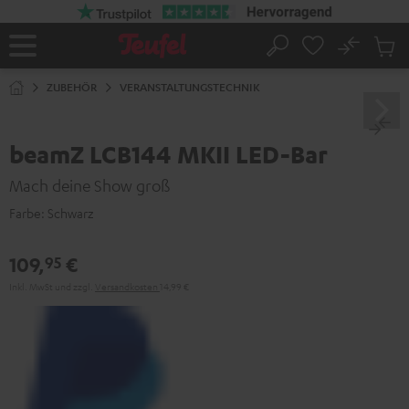
ZUM
NHALT
RINGEN
No
Abs
Startseite
Suche
Artike
im
ZUBEHÖR
VERANSTALTUNGSTECHNIK
Waren
beamZ LCB144 MKII LED-Bar
Mach deine Show groß
Farbe:
Schwarz
109,
€
95
Inkl. MwSt
und zzgl.
Versandkosten
14,99 €