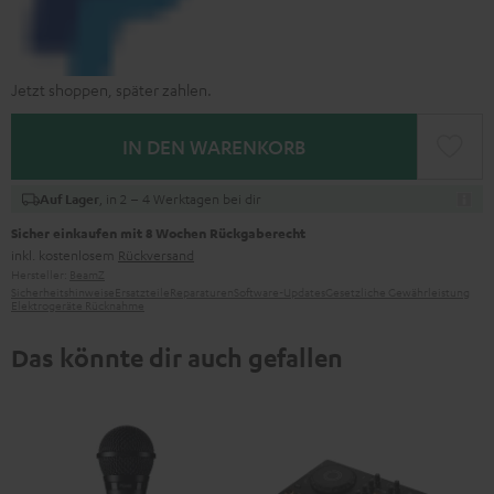
Jetzt shoppen, später zahlen.
IN DEN WARENKORB
, in 2 – 4 Werktagen bei dir
Auf Lager
Sicher einkaufen mit 8 Wochen Rückgaberecht
inkl. kostenlosem
Rückversand
Hersteller:
BeamZ
Sicherheitshinweise
Ersatzteile
Reparaturen
Software-Updates
Gesetzliche Gewährleistung
Elektrogeräte Rücknahme
Das könnte dir auch gefallen