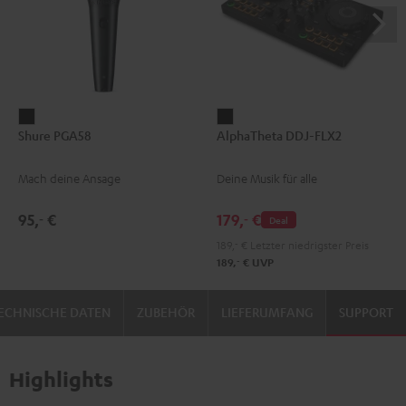
Shure
AlphaTheta
Shure PGA58
AlphaTheta DDJ-FLX2
PGA58
DDJ-
Schwarz
FLX2
Mach deine Ansage
Deine Musik für alle
Schwarz
95,
€
179,
€
‐
‐
Deal
189,
‐
€
Letzter niedrigster Preis
‐
189,
€
UVP
ECHNISCHE DATEN
ZUBEHÖR
LIEFERUMFANG
SUPPORT
Highlights