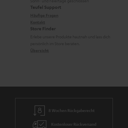
u
r
Sonn- und Feiertage geschlossen
e
a
t
Teufel Support
r
s
x
k
e
Häufige Fragen
G
a
i
Kontakt
t
R
a
n
Store Finder
k
d
ü
r
d
Erlebe unsere Produkte hautnah und lass dich
o
a
c
a
persönlich im Store beraten.
n
t
k
Übersicht
n
e
n
t
n
a
i
h
e
m
e
8 Wochen Rückgaberecht
Kostenloser Rückversand