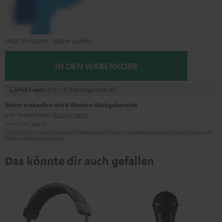
Jetzt shoppen, später zahlen.
IN DEN WARENKORB
, in 3 – 5 Werktagen bei dir
Auf Lager
Sicher einkaufen mit 8 Wochen Rückgaberecht
inkl. kostenlosem
Rückversand
Hersteller:
BeamZ
Sicherheitshinweise
Ersatzteile
Reparaturen
Software-Updates
Gesetzliche Gewährleistung
Elektrogeräte Rücknahme
Das könnte dir auch gefallen