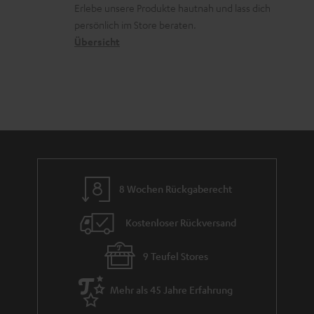
ü
r
d
Erlebe unsere Produkte hautnah und lass dich
o
a
c
a
persönlich im Store beraten.
n
t
k
Übersicht
n
e
n
t
n
a
i
h
e
m
e
8 Wochen Rückgaberecht
Kostenloser Rückversand
9 Teufel Stores
Mehr als 45 Jahre Erfahrung