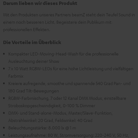
Darum lieben wir dieses Produkt
Mit den Produkten unseres Partners beamZ steht dein Teufel Sound in
einem noch besseren Licht. Begeistere dein Publikum mit
professionellen Effekten.
Die Vorteile im Überblick
Kompakter LED-Moving-Head-Wash für die professionelle
Ausleuchtung deiner Show
7 x 10 Watt RGBW-LEDs für eine hohe Lichtleistung und vielfältigen
Farbmix
Kreiere aufregende, smoothe und spannende 540 Grad Pan- und
180 Grad Tilt-Bewegungen
RGBW-Farbmischung, 7 oder 12 Kanal DMX Modus, einstellbare
Stroboskopgeschwindigkeit, 0-100 % Dimmer
DMX- und Stand-alone-Modus, Master/Slave-Funktion,
Abstrahlwinkel: 20 Grad, Feldwinkel: 40 Grad
Beleuchtungsstärke: 8.000 lx @ 1 m
Leistungsaufnahme: 80 W, Stromversorgung: 220-240 V, 50 Hz,