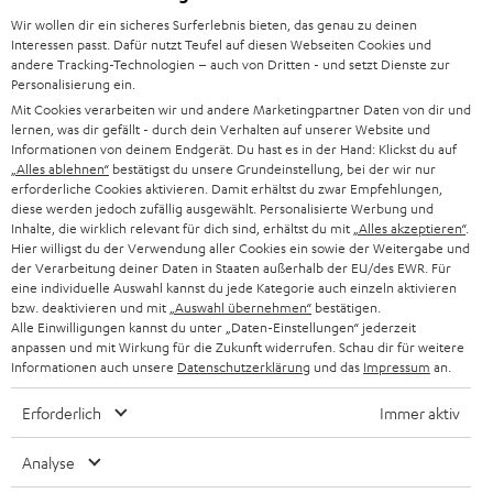
d
Teufel Onlineshops
Wir wollen dir ein sicheres Surferlebnis bieten, das genau zu deinen
SOUNDBAR
u
KARRIERE
Interessen passt. Dafür nutzt Teufel auf diesen Webseiten Cookies und
DEUTSCHLAND
n
andere Tracking-Technologien – auch von Dritten - und setzt Dienste zur
HIFI-LAUTSPRECHER
Personalisierung ein.
PRESSE & MARKETING
g
Mit Cookies verarbeiten wir und andere Marketingpartner Daten von dir und
ÖSTERREICH
SMART HOME
lernen, was dir gefällt - durch dein Verhalten auf unserer Website und
GESCHÄFTSKUNDEN
Informationen von deinem Endgerät. Du hast es in der Hand: Klickst du auf
„Alles ablehnen“
bestätigst du unsere Grundeinstellung, bei der wir nur
SCHWEIZ
BLUETOOTH-LAUTSPRECHER
PARTNERPROGRAMM
erforderliche Cookies aktivieren. Damit erhältst du zwar Empfehlungen,
diese werden jedoch zufällig ausgewählt. Personalisierte Werbung und
KOPFHÖRER
Inhalte, die wirklich relevant für dich sind, erhältst du mit
„Alles akzeptieren“
.
NIEDERLANDE
BLOG
Hier willigst du der Verwendung aller Cookies ein sowie der Weitergabe und
der Verarbeitung deiner Daten in Staaten außerhalb der EU/des EWR. Für
BLUETOOTH-KOPFHÖRER
NEWSLETTER
eine individuelle Auswahl kannst du jede Kategorie auch einzeln aktivieren
BELGIEN
bzw. deaktivieren und mit
„Auswahl übernehmen“
bestätigen.
STEREOANLAGEN
Alle Einwilligungen kannst du unter „Daten-Einstellungen“ jederzeit
STORES
anpassen und mit Wirkung für die Zukunft widerrufen. Schau dir für weitere
FRANKREICH
LAUTSPRECHER
Informationen auch unsere
Datenschutzerklärung
und das
Impressum
an.
DEINE VORTEILE BEI TEUFEL
Erforderlich
Immer aktiv
POLEN
ULTIMA-SERIE
TEUFEL STORY
Analyse
IN-EAR-KOPFHÖRER
SPANIEN
UNSER MANAGEMENT