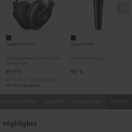
Teufel
Shure
Teufel MASSIVE
Shure PGA58
MASSIVE
PGA58
Schwarz
Schwarz
Kabelgebundener Over-Ear mit
Mach deine Ansage
starkem Bass
89,
€
95,
€
99
‐
74,
99
€
Letzter niedrigster Preis
99
99,
€
Originalpreis
ECHNISCHE DATEN
ZUBEHÖR
LIEFERUMFANG
SUPPORT
Highlights