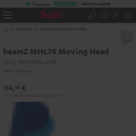
ZUM
NHALT
RINGEN
No
Abs
Startseite
Suche
Artike
im
ZUBEHÖR
VERANSTALTUNGSTECHNIK
Waren
beamZ MHL74 Moving Head
Mach deine Show groß
Farbe:
Schwarz
174,
€
95
Inkl. MwSt
und zzgl.
Versandkosten
4,99 €