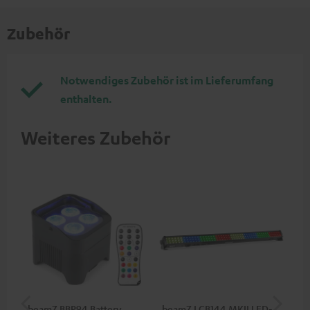
Zubehör
Notwendiges Zubehör ist im Lieferumfang
enthalten.
Weiteres Zubehör
beamZ BBP94 Battery
beamZ LCB144 MKII LED-
be