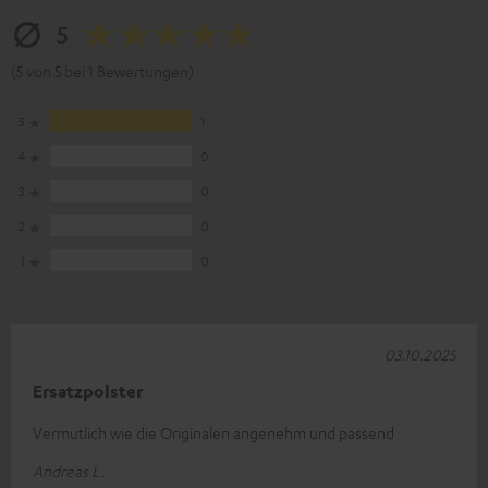
5
(5 von 5 bei 1 Bewertungen)
5
1
4
0
3
0
2
0
1
0
03.10.2025
Ersatzpolster
Vermutlich wie die Originalen angenehm und passend
Andreas L.