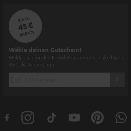
BIS ZU
45 €
RABATT
N
Wähle deinen Gutschein!
Melde dich für den Newsletter an und erhalte bis zu
e
45 € als Dankeschön.
w
s
JETZT
EMAIL
l
ANME
WIDGET
e
t
t
e
r