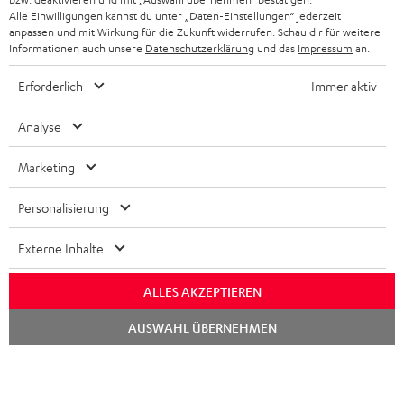
STEREOANLAGEN
Alle Einwilligungen kannst du unter „Daten-Einstellungen“ jederzeit
STORES
anpassen und mit Wirkung für die Zukunft widerrufen. Schau dir für weitere
FRANKREICH
LAUTSPRECHER
Informationen auch unsere
Datenschutzerklärung
und das
Impressum
an.
DEINE VORTEILE BEI TEUFEL
Erforderlich
Immer aktiv
POLEN
ULTIMA-SERIE
TEUFEL STORY
Analyse
IN-EAR-KOPFHÖRER
SPANIEN
UNSER MANAGEMENT
Marketing
FANSHOP
NACHHALTIGKEIT
ITALIEN
NEUHEITEN
Personalisierung
Technische Änderungen, Tippfehler und Irrtum vorbehalten. Das auf unseren
UNSERE WERTE
Fotos abgebildete Zubehör ist nicht im Lieferumfang enthalten. Etwaige
USA
Entsorgungsgebühren für Batterien sind im Preis inbegriffen.
Externe Inhalte
BILDUNGSRABATT
©2026 Lautsprecher Teufel GmbH - All rights reserved.
WEITERE LÄNDER
ALLES AKZEPTIEREN
GESCHENKGUTSCHEIN
Chat
Impressum
AGB
Datenschutz
Daten-Einstellungen
EU Data Act
AUSWAHL ÜBERNEHMEN
starten
BARRIEREFREIHEIT
Vertrag widerrufen