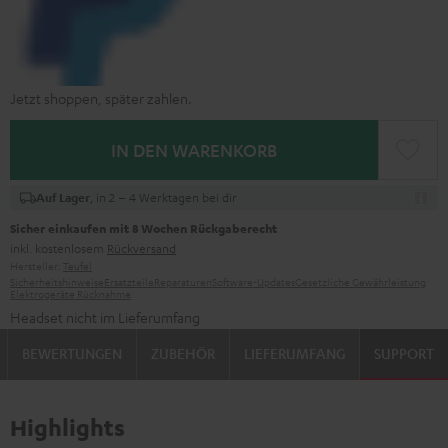
Jetzt shoppen, später zahlen.
IN DEN WARENKORB
, in 2 – 4 Werktagen bei dir
Auf Lager
Sicher einkaufen mit 8 Wochen Rückgaberecht
inkl. kostenlosem
Rückversand
Hersteller:
Teufel
Sicherheitshinweise
Ersatzteile
Reparaturen
Software-Updates
Gesetzliche Gewährleistung
Elektrogeräte Rücknahme
Headset nicht im Lieferumfang
BEWERTUNGEN
ZUBEHÖR
LIEFERUMFANG
SUPPORT
Highlights