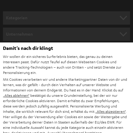
a
n
Kategorien
m
HEIMKINO
e
Unternehmen
l
HEIMKINO-KOMPLETTANLAGEN
SUPPORT
Damit‘s nach dir klingt
d
Teufel Onlineshops
Wir wollen dir ein sicheres Surferlebnis bieten, das genau zu deinen
SOUNDBAR
u
KARRIERE
Interessen passt. Dafür nutzt Teufel auf diesen Webseiten Cookies und
DEUTSCHLAND
n
andere Tracking-Technologien – auch von Dritten - und setzt Dienste zur
HIFI-LAUTSPRECHER
Personalisierung ein.
PRESSE & MARKETING
g
Mit Cookies verarbeiten wir und andere Marketingpartner Daten von dir und
ÖSTERREICH
SMART HOME
lernen, was dir gefällt - durch dein Verhalten auf unserer Website und
GESCHÄFTSKUNDEN
Informationen von deinem Endgerät. Du hast es in der Hand: Klickst du auf
„Alles ablehnen“
bestätigst du unsere Grundeinstellung, bei der wir nur
SCHWEIZ
BLUETOOTH-LAUTSPRECHER
PARTNERPROGRAMM
erforderliche Cookies aktivieren. Damit erhältst du zwar Empfehlungen,
diese werden jedoch zufällig ausgewählt. Personalisierte Werbung und
KOPFHÖRER
Inhalte, die wirklich relevant für dich sind, erhältst du mit
„Alles akzeptieren“
.
NIEDERLANDE
BLOG
Hier willigst du der Verwendung aller Cookies ein sowie der Weitergabe und
der Verarbeitung deiner Daten in Staaten außerhalb der EU/des EWR. Für
BLUETOOTH-KOPFHÖRER
NEWSLETTER
eine individuelle Auswahl kannst du jede Kategorie auch einzeln aktivieren
BELGIEN
bzw. deaktivieren und mit
„Auswahl übernehmen“
bestätigen.