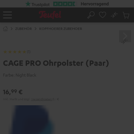
ZUM
NHALT
RINGEN
No
Abs
Startseite
Suche
Artike
im
ZUBEHÖR
KOPFHOERER ZUBEHOER
Waren
(1)
CAGE PRO Ohrpolster (Paar)
Farbe:
Night Black
16,
€
99
Inkl. MwSt
und zzgl.
Versandkosten
0,‐ €