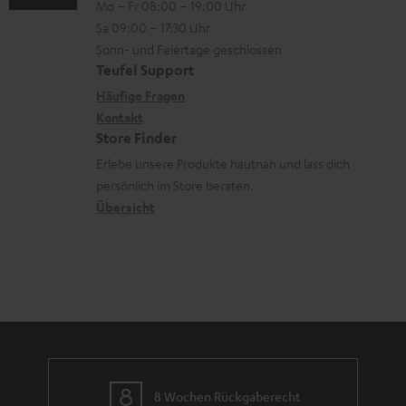
Mo – Fr 08:00 – 19:00 Uhr
-
n
r
z
e
Sa 09:00 – 17:30 Uhr
L
t
ä
u
r
Sonn- und Feiertage geschlossen
e
a
t
Teufel Support
r
s
x
k
e
Häufige Fragen
G
a
i
Kontakt
t
R
a
n
Store Finder
k
d
ü
r
d
Erlebe unsere Produkte hautnah und lass dich
o
a
c
a
persönlich im Store beraten.
n
t
k
Übersicht
n
e
n
t
n
a
i
h
e
m
e
8 Wochen Rückgaberecht