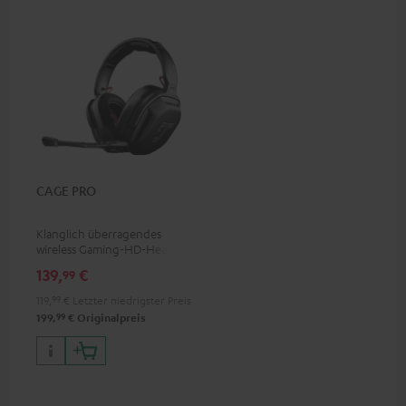
CAGE PRO
Klanglich überragendes
wireless Gaming-HD-Headset
mit vielen On-Device-
139,
€
99
Features und stylischen
Multicolor-LED-Arrays
119,
99
€
Letzter niedrigster Preis
99
199,
€
Originalpreis