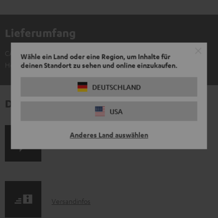
Lieferumfang
CAGE PRO Ohrpolster (Paar)
Wähle ein Land oder eine Region, um Inhalte für
Headset nicht im Lieferumfang
deinen Standort zu sehen und online einzukaufen.
DEUTSCHLAND
Downloads und Service
USA
Anderes Land auswählen
P
Hilfe zu diesem Produkt
r
o
d
I
Versandinfos
u
n