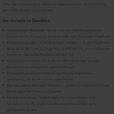
aktiv. Die Verbindung ist stabil und lippensynchron, die Einrichtung
per OLED-Display unkompliziert.
Die Vorteile im Überblick
Hochwertiger Bluetooth-Sender von FeinTech für kabellosen
Sound von TV, PC und Co. an einen oder zwei Bluetooth-Kopfhörer
Kompatibel zu allen Teufel Bluetooth-Geräten z. B. den Kopfhörern
REAL BLUE PRO / NC 3, CAGE PRO, SUPREME ON; anschließbar als
Sender an alle Teufel Produkte mit AUX out
Unterstützt Auracast / LE Audio für öffentliche oder private
Broadcasts an unbegrenzt viele Empfänger
Ermöglicht synchrone Verbindung mit zwei Kopfhörern
gleichzeitig, bis zu vier Geräte speicherbar
Geringe Latenz dank aptX Adaptive – perfekt für lippensynchrone
Wiedergabe bei Filmen und Spielen
Flexible Anschlüsse: Toslink (optisch), 3,5 mm Klinke, USB-
Soundkarte für PC, OLED-Display zeigt aktive Eingänge &
gekoppelte Geräte