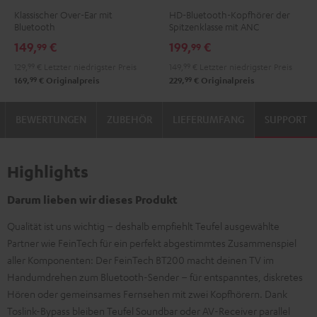
Night
NC
NC
NC
Klassischer Over-Ear mit
HD-Bluetooth-Kopfhörer der
Black
3
3
3
Bluetooth
Spitzenklasse mit ANC
Night
Pearl
Steel
149,
€
199,
€
99
99
Black
White
Blue
129,
99
€
Letzter niedrigster Preis
149,
99
€
Letzter niedrigster Preis
99
99
169,
€
Originalpreis
229,
€
Originalpreis
BEWERTUNGEN
ZUBEHÖR
LIEFERUMFANG
SUPPORT
Highlights
Darum lieben wir dieses Produkt
Qualität ist uns wichtig – deshalb empfiehlt Teufel ausgewählte
Partner wie FeinTech für ein perfekt abgestimmtes Zusammenspiel
aller Komponenten: Der FeinTech BT200 macht deinen TV im
Handumdrehen zum Bluetooth-Sender – für entspanntes, diskretes
Hören oder gemeinsames Fernsehen mit zwei Kopfhörern. Dank
Toslink-Bypass bleiben Teufel Soundbar oder AV-Receiver parallel