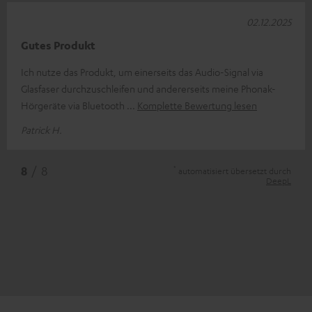
02.12.2025
Gutes Produkt
Ich nutze das Produkt, um einerseits das Audio-Signal via
Glasfaser durchzuschleifen und andererseits meine Phonak-
Hörgeräte via Bluetooth
Komplette Bewertung lesen
Patrick H.
*
8
/ 8
automatisiert übersetzt durch
DeepL