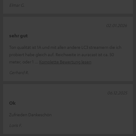
Elmar G.
02.01.2026
sehr gut
Ton qualität ist 1A und mit allen andere LC3 streamern die ich
probiert habe gleich auf. Reichweite in auracast ist ca. 50
meter, oder 1
Komplette Bewertung lesen
Gerhard R.
06.12.2025
Ok
Zufrieden Dankeschön
Loris F.