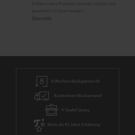
r
d
Erlebe unsere Produkte hautnah und lass dich
o
a
c
a
persönlich im Store beraten.
n
t
k
Übersicht
n
e
n
t
n
a
i
h
e
m
e
8 Wochen Rückgaberecht
Kostenloser Rückversand
9 Teufel Stores
Mehr als 45 Jahre Erfahrung