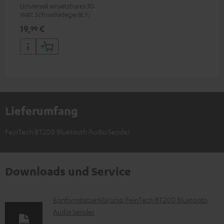
Universell einsetzbares 30
Watt Schnellladegerät für
Kopfhörer & Portables sowie
19,
€
99
Apple iPhones, Android
Smartphones, Tablets und
Geräte mit USB-C-Anschluss
Lieferumfang
FeinTech BT200 Bluetooth Audio Sender
Downloads und Service
D
Konformitätserklärung: FeinTech BT200 Bluetooth
Audio Sender
o