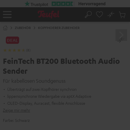
ZUM
NHALT
RINGEN
No
Abs
Startseite
Suche
Artike
im
ZUBEHÖR
KOPFHOERER ZUBEHOER
Waren
DEAL
(8)
FeinTech BT200 Bluetooth Audio
Sender
Für kabellosen Soundgenuss
Überträgt auf zwei Kopfhörer synchron
lippensynchrone Wiedergabe via aptX Adaptive
OLED-Display, Auracast, flexible Anschlüsse
Zeige mir mehr
Farbe:
Schwarz