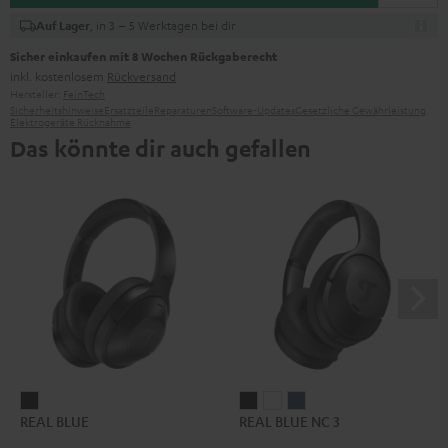
, in 3 – 5 Werktagen bei dir
Auf Lager
Sicher einkaufen mit 8 Wochen Rückgaberecht
inkl. kostenlosem
Rückversand
Hersteller:
FeinTech
Sicherheitshinweise
Ersatzteile
Reparaturen
Software-Updates
Gesetzliche Gewährleistung
Elektrogeräte Rücknahme
Das könnte dir auch gefallen
REAL
REAL
REAL
REAL
REAL BLUE
REAL BLUE NC 3
BLUE
BLUE
BLUE
BLUE