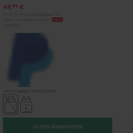
49,
€
99
Inkl. MwSt
und zzgl.
Versandkosten
2,99 €
Letzter niedrigster Preis
59,
99
€
-10,
‐
€
UVP
59,
99
€
Jetzt shoppen, später zahlen.
IN DEN WARENKORB