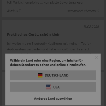
toll. Wirklich empfehle
Komplette Bewertung lesen
Markus Z.
(automatisch übersetzt *)
11.02.2026
Praktisches Gerät, schön klein
Ich wollte meine Bluetooth-Kopfhörer mit meinem Teufel-
Audiosystem verbinden und habe mir dafür den FeinTech
BT200 gekauft. Funktioniert wir
Komplette Bewertung lesen
Wähle ein Land oder eine Region, um Inhalte für
Jan B.
(automatisch übersetzt *)
deinen Standort zu sehen und online einzukaufen.
DEUTSCHLAND
07.01.2026
Audio Transmitter
USA
Klein, leichte Inbetriebnahme, sehr gute Reichweite und vor
Anderes Land auswählen
allem magnetisch- Kaufempfehlung