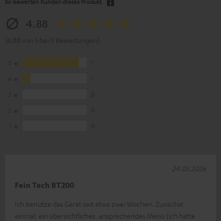
So bewerten Kunden dieses Produkt
4.88
(4.88 von 5 bei 8 Bewertungen)
5
7
4
1
3
0
2
0
1
0
24.05.2026
Fein Tech BT200
Ich benutze das Gerät seit etwa zwei Wochen. Zunächst
einmal: ein übersichtliches, ansprechendes Menü (ich hatte