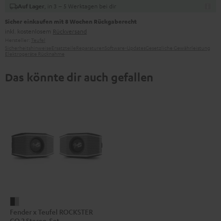
, in 3 – 5 Werktagen bei dir
Auf Lager
Sicher einkaufen mit 8 Wochen Rückgaberecht
inkl. kostenlosem
Rückversand
Hersteller:
Teufel
Sicherheitshinweise
Ersatzteile
Reparaturen
Software-Updates
Gesetzliche Gewährleistung
Elektrogeräte Rücknahme
Das könnte dir auch gefallen
Fender
Fender x Teufel ROCKSTER
x
GO 2 Stereo-Set