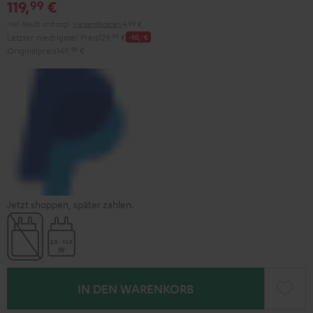
119,
€
99
Inkl. MwSt
und zzgl.
Versandkosten
4,99 €
Letzter niedrigster Preis
129,
99
€
-10,
‐
€
Originalpreis
149,
99
€
Jetzt shoppen, später zahlen.
IN DEN WARENKORB