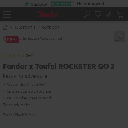
ZUM
NHALT
RINGEN
No
Abs
Startseite
Suche
Artike
im
BLUETOOTH
OUTDOOR
Waren
Mal im letzten Monat verkauft.
240+
DEAL
(164)
Fender x Teufel ROCKSTER GO 2
Ready for adventure
Wasserdicht nach IP67
Spielzeit bis zu 28 Stunden
Druckvoller Stereosound
Zeige mir mehr
Farbe:
Black & Steel