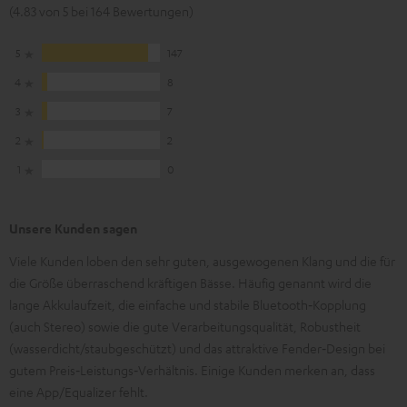
(4.83 von 5 bei 164 Bewertungen)
5
147
4
8
3
7
2
2
1
0
Unsere Kunden sagen
Viele Kunden loben den sehr guten, ausgewogenen Klang und die für
die Größe überraschend kräftigen Bässe. Häufig genannt wird die
lange Akkulaufzeit, die einfache und stabile Bluetooth‑Kopplung
(auch Stereo) sowie die gute Verarbeitungsqualität, Robustheit
(wasserdicht/staubgeschützt) und das attraktive Fender‑Design bei
gutem Preis‑Leistungs‑Verhältnis. Einige Kunden merken an, dass
eine App/Equalizer fehlt.