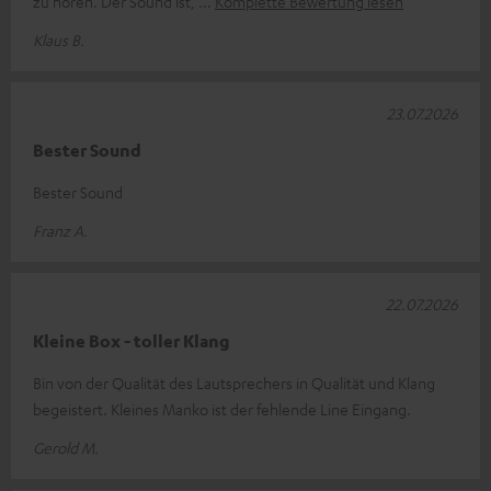
zu hören. Der Sound ist,
Komplette Bewertung lesen
Klaus B.
23.07.2026
Bester Sound
Bester Sound
Franz A.
22.07.2026
Kleine Box - toller Klang
Bin von der Qualität des Lautsprechers in Qualität und Klang
begeistert. Kleines Manko ist der fehlende Line Eingang.
Gerold M.