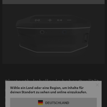
Bluetooth: kabellos in hoher Qualität
Wähle ein Land oder eine Region, um Inhalte für
Unsere Bluetooth-Lautsprecher und Kopfhörer
deinen Standort zu sehen und online einzukaufen.
garantieren eine saubere, stabile Bluetooth-Verbindung
DEUTSCHLAND
bei minimalem Stromverbrauch.