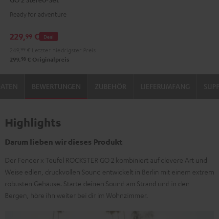
Teufel
Ready for adventure
ROCKSTER
GO
229,
€
99
Deal
2
249,
99
€
Letzter niedrigster Preis
Stereo-
98
299,
€
Originalpreis
Set
Black
DATEN
BEWERTUNGEN
ZUBEHÖR
LIEFERUMFANG
SUP
&
Steel
Highlights
Darum lieben wir dieses Produkt
Der Fender x Teufel ROCKSTER GO 2 kombiniert auf clevere Art und
Weise edlen, druckvollen Sound entwickelt in Berlin mit einem extrem
robusten Gehäuse. Starte deinen Sound am Strand und in den
Bergen, höre ihn weiter bei dir im Wohnzimmer.