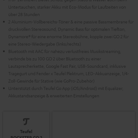
Untertauchen, starker Akku mit Eco-Modus für Laufzeiten von
über 28 Stunden
2 Aluminium-Vollbereichs-Töner & eine passive Bassmembrane für
druckvollen Stereosound, Dynamic Bass für optimalen Tiefton,
Dynamore® für eine enorme Stereobühne, kopple zwei GO 2 für
eine Stereo-Wiedergabe (links/rechts)
Bluetooth mit AAC für nahezu verlustfreies Musikstreaming,
verbinde bis zu 100 GO 2 über Bluetooth zu einer
Lautsprecherkette, Google Fast Pair, USB-Soundcard, inklusive
Tragegurt und Fender x Teufel Plektrum, LED-Akkuanzeige, 1/4-
Zoll-Gewinde für Stative (wie GoPro-Zubehör)
Unterstützt durch Teufel Go App (iOS/Android) mit Equalizer,
Akkustandsanzeige & erweiterten Einstellungen
Teufel
ROCKSTER GO 2