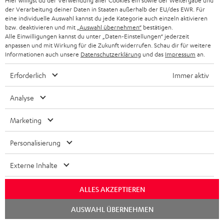
Hier willigst du der Verwendung aller Cookies ein sowie der Weitergabe und
mit 6 Bluetooth-Lautsprecher bis 100 EUR
der Verarbeitung deiner Daten in Staaten außerhalb der EU/des EWR. Für
eine individuelle Auswahl kannst du jede Kategorie auch einzeln aktivieren
Computer Bild
bzw. deaktivieren und mit
„Auswahl übernehmen“
bestätigen.
Alle Einwilligungen kannst du unter „Daten-Einstellungen“ jederzeit
11/2025
anpassen und mit Wirkung für die Zukunft widerrufen. Schau dir für weitere
Informationen auch unsere
Datenschutzerklärung
und das
Impressum
an.
Mehr...
Erforderlich
Immer aktiv
Analyse
Marketing
„Und nicht zuletzt: Ein Stereo-Modus, der die Wände zum
Personalisierung
Beben bringen kann.“
Externe Inhalte
www.inside-digital.de
09.02.2025
ALLES AKZEPTIEREN
Mehr...
Chat
AUSWAHL ÜBERNEHMEN
starten