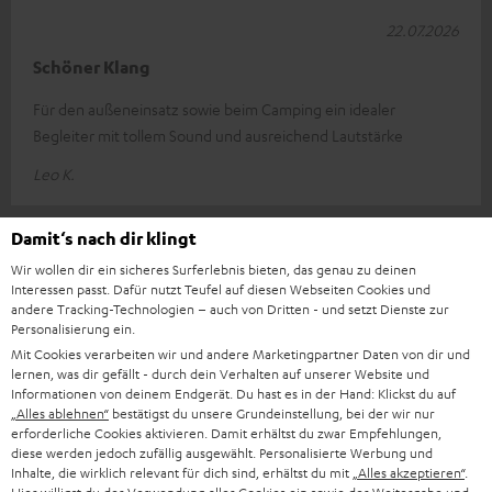
22.07.2026
Schöner Klang
Für den außeneinsatz sowie beim Camping ein idealer
Begleiter mit tollem Sound und ausreichend Lautstärke
Leo K.
10
/ 164
Damit‘s nach dir klingt
Wir wollen dir ein sicheres Surferlebnis bieten, das genau zu deinen
Interessen passt. Dafür nutzt Teufel auf diesen Webseiten Cookies und
MEHR ANZEIGEN
andere Tracking-Technologien – auch von Dritten - und setzt Dienste zur
Personalisierung ein.
Mit Cookies verarbeiten wir und andere Marketingpartner Daten von dir und
lernen, was dir gefällt - durch dein Verhalten auf unserer Website und
Informationen von deinem Endgerät. Du hast es in der Hand: Klickst du auf
„Alles ablehnen“
bestätigst du unsere Grundeinstellung, bei der wir nur
erforderliche Cookies aktivieren. Damit erhältst du zwar Empfehlungen,
diese werden jedoch zufällig ausgewählt. Personalisierte Werbung und
Inhalte, die wirklich relevant für dich sind, erhältst du mit
„Alles akzeptieren“
.
Teufel ROCKSTER GO 2 wurde Testsieger im Vergleichstest