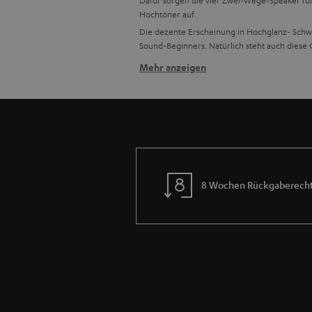
Dafür sorgen die vier Zwei-Wege-Speaker für
Hochtöner auf.
Die dezente Erscheinung in Hochglanz- Schwar
Sound-Beginners. Natürlich steht auch diese 
Mehr anzeigen
Vorgänger der jetzigen Consono-
Kompakt 30
Consono 15
Klangstarke Consono Heimkino-Starterkits 
Verwandte Themen:
PC Lautsprecher
Laptop Lautsprecher
8 Wochen Rückgaberech