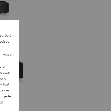
st. Dafür
auch von
, was dir
ere
du zwar
 und
willigst
deiner
du jede
n“