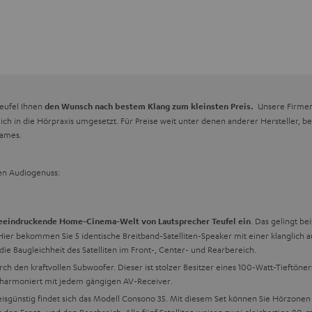
Teufel Ihnen
Unsere Firmen-
den Wunsch nach bestem Klang zum kleinsten Preis.
lich in die Hörpraxis umgesetzt. Für Preise weit unter denen anderer Hersteller,
Games.
en Audiogenuss:
. Das gelingt b
 beeindruckende Home-Cinema-Welt von Lautsprecher Teufel ein
 Hier bekommen Sie 5 identische Breitband-Satelliten-Speaker mit einer klanglic
die Baugleichheit des Satelliten im Front-, Center- und Rearbereich.
h den kraftvollen Subwoofer. Dieser ist stolzer Besitzer eines 100-Watt-Tieftön
harmoniert mit jedem gängigen AV-Receiver.
günstig findet sich das Modell Consono 35. Mit diesem Set können Sie Hörzonen b