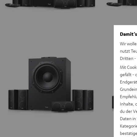
Damit‘s
Wir wolle
nutzt Te
Dritten -
Mit Cook
gefällt 
Endgerät.
Grundeins
Empfehlu
Inhalte, 
du der V
Daten in
Kategori
bestätig