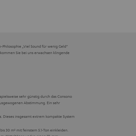
Philosophie „Viel Sound für wenig Geld“
 bekommen Sie bei uns erwachsen klingende
eispielsweise sehr günstig durch das Consono
h ausgewogenen Abstimmung. Ein sehr
ers. Dieses insgesamt extrem kompakte System
is 30 m² mit feinstem 5.1-Ton einkleiden.