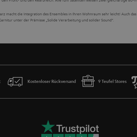
 den Front- und den Rearbreich. Alle fünf Satelliten weisen zwei gleichartige 80
z macht die Integration des Ensembles in Ihren Wohnraum sehr leicht! Auch das S
Garnitur unter der Prämisse „Solide Verarbeitung und solider Sound“.
Modelle
sind der audiophile Beweis! Guter Sound für alle, die ihn zu schätzen wi
von Teufel
t
Kostenloser Rückversand
9 Teufel Stores