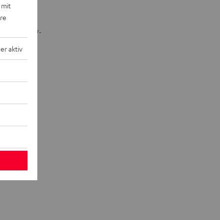
 mit
ere
l. Marantz AV-
elliten
r aktiv