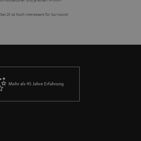
-mm-Mitteltöner und je einen 19-mm-
et 25 ist hoch interessant für Surround-
ssen.
Mehr als 45 Jahre Erfahrung