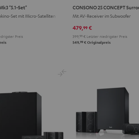
25
k3 "5.1-Set"
CONSONO 25 CONCEPT Surroun
CONCEPT
kino-Set mit Micro-Satelliten
Mit AV-Receiver im Subwoofer
Surround
"5.1-
479,
€
99
Set"
drigster Preis
399,
99
€
Letzter niedrigster Preis
Schwarz
99
reis
549,
€
Originalpreis