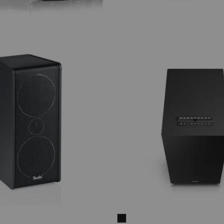
O
CONSONO