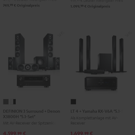
"5.1-
919,
99
€
Letzter niedrigster Preis
99
749,
€
Originalpreis
99
Schwarz
1.099,
€
Originalpreis
Set"
Schwarz
DEFINION
DEFINION
LT
3
3
4
DEFINION 3 Surround + Denon
LT 4 + Yamaha RX-V6A "5.1-Set L"
X3800H "5.1-Set"
Surround
Surround
+
Als Komplettanlage mit AV-
Receiver
Mit AV-Receiver der Spitzenklasse
+
+
Yamaha
Denon
Denon
RX-
1.699,
€
4.599,
€
99
99