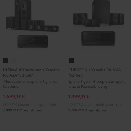
ULTIMA
ULTIMA
CUBYCON
40
40
+
ULTIMA 40 Surround + Yamaha
CUBYCON + Yamaha RX-V4A
RX-A2A "5.1-Set"
"5.1-Set"
Surround
Surround
Yamaha
Alles dabei, alles spielfertig, alles
Spielfertige 5.1‑Komplettanlage für
+
+
RX-
Surround
präzise Raumabbildung
Yamaha
Yamaha
V4A
1.699,
€
1.399,
€
RX-
RX-
"5.1-
99
99
A2A
A2A
Set"
1.599,
99
€
Letzter niedrigster Preis
1.299,
99
€
Letzter niedrigster Preis
"5.1-
"5.1-
Schwarz
99
99
2.099,
€
Originalpreis
1.799,
€
Originalpreis
Set"
Set"
Schwarz
Weiß