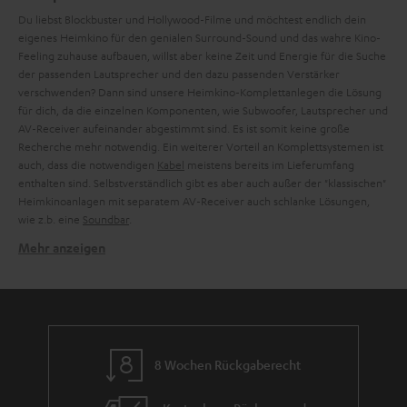
Du liebst Blockbuster und Hollywood-Filme und möchtest endlich dein
eigenes Heimkino für den genialen Surround-Sound und das wahre Kino-
Feeling zuhause aufbauen, willst aber keine Zeit und Energie für die Suche
der passenden Lautsprecher und den dazu passenden Verstärker
verschwenden? Dann sind unsere Heimkino-Komplettanlegen die Lösung
für dich, da die einzelnen Komponenten, wie Subwoofer, Lautsprecher und
AV-Receiver aufeinander abgestimmt sind. Es ist somit keine große
Recherche mehr notwendig. Ein weiterer Vorteil an Komplettsystemen ist
auch, dass die notwendigen
Kabel
meistens bereits im Lieferumfang
enthalten sind. Selbstverständlich gibt es aber auch außer der "klassischen"
Heimkinoanlagen mit separatem AV-Receiver auch schlanke Lösungen,
wie z.b. eine
Soundbar
.
Mehr anzeigen
Verwandte Themen in unserem Blog:
Lautsprecher-Aufstellung: Der große Ratgeber
Subwoofer aufstellen: Tipps für die perfekte Position
Soundbar oder 5.1-System: Wer spielt wann seine Stärken aus?
Dipol-Lautsprecher: Effekte durch Surround-Sound-Spezialisten
8 Wochen Rückgaberecht