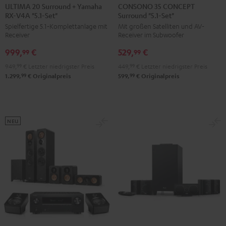
20
20
35
35
ULTIMA 20 Surround + Yamaha
CONSONO 35 CONCEPT
RX-V4A "5.1-Set"
Surround "5.1-Set"
Surround
Surround
CONCEPT
CONCEPT
Spielfertige 5.1‑Komplettanlage mit
Mit großen Satelliten und AV-
+
+
Surround
Surround
Receiver
Receiver im Subwoofer
Yamaha
Yamaha
"5.1-
"5.1-
999,
€
529,
€
RX-
RX-
Set"
Set"
99
99
V4A
V4A
Schwarz
Weiß
949,
99
€
Letzter niedrigster Preis
449,
99
€
Letzter niedrigster Preis
"5.1-
"5.1-
99
99
1.299,
€
Originalpreis
599,
€
Originalpreis
Set"
Set"
Schwarz
Weiß
NEU