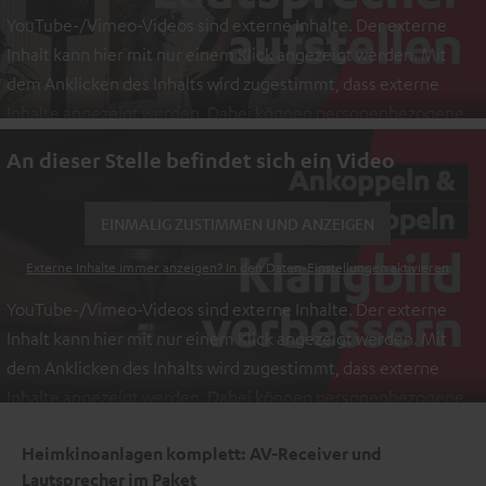
YouTube-/Vimeo-Videos sind externe Inhalte. Der externe
Inhalt kann hier mit nur einem Klick angezeigt werden. Mit
dem Anklicken des Inhalts wird zugestimmt, dass externe
Inhalte angezeigt werden. Dabei können personenbezogene
Daten an Drittplattformen übermittelt werden.
Weitere
An dieser Stelle befindet sich ein Video
Informationen sind in der Datenschutzerklärung unter I zu
finden
.
EINMALIG ZUSTIMMEN UND ANZEIGEN
Externe Inhalte immer anzeigen? In den Daten‑Einstellungen aktivieren
YouTube-/Vimeo-Videos sind externe Inhalte. Der externe
Inhalt kann hier mit nur einem Klick angezeigt werden. Mit
dem Anklicken des Inhalts wird zugestimmt, dass externe
Inhalte angezeigt werden. Dabei können personenbezogene
Daten an Drittplattformen übermittelt werden.
Weitere
Heimkinoanlagen komplett: AV-Receiver und
Informationen sind in der Datenschutzerklärung unter I zu
Lautsprecher im Paket
finden
.