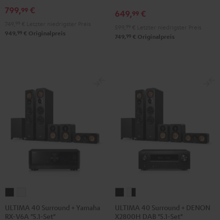
Set"
Set"
Edition
Edition
799,
€
99
649,
€
99
Schwarz
Weiß
"5.1-
"5.1-
749,
99
€
Letzter niedrigster Preis
599,
99
€
Letzter niedrigster Preis
Set"
Set"
99
949,
€
Originalpreis
99
749,
€
Originalpreis
Schwarz
Weiß
ULTIMA
ULTIMA
ULTIMA
ULTIMA
40
40
40
40
ULTIMA 40 Surround + Yamaha
ULTIMA 40 Surround + DENON
RX-V6A "5.1-Set"
X2800H DAB "5.1-Set"
Surround
Surround
Surround
Surround