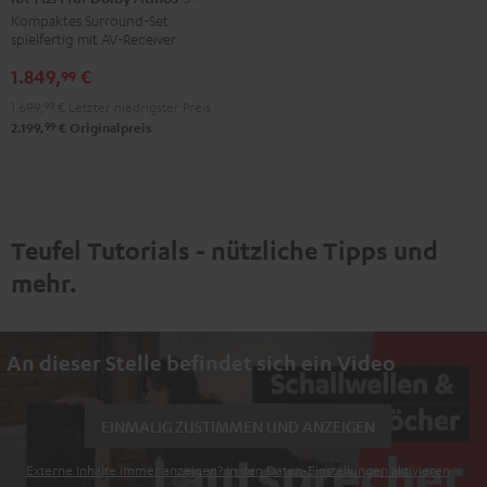
Kompaktes Surround-Set
+
+
spielfertig mit AV-Receiver
Yamaha
Yamaha
1.849,
€
RX-
RX-
99
A2A
A2A
1.699,
99
€
Letzter niedrigster Preis
für
für
99
2.199,
€
Originalpreis
Dolby
Dolby
Atmos"5.1.2"
Atmos"5.1.2"
Schwarz
Weiß
Teufel Tutorials - nützliche Tipps und
mehr.
An dieser Stelle befindet sich ein Video
EINMALIG ZUSTIMMEN UND ANZEIGEN
Externe Inhalte immer anzeigen? In den Daten‑Einstellungen aktivieren