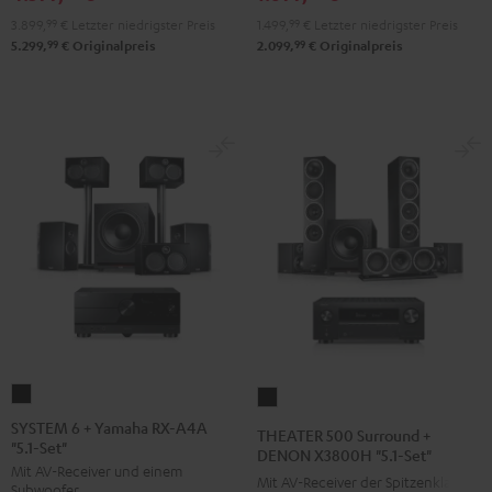
X3800H
X3800H
V6A
1.499,
99
€
Letzter niedrigster Preis
3.899,
99
€
Letzter niedrigster Preis
"5.1-
"5.1-
"5.1-
99
99
2.099,
€
Originalpreis
5.299,
€
Originalpreis
Set"
Set"
Set
Anthrazit
Weiß
L"
/
Schwarz
Schwarz
SYSTEM
THEATER
6
500
SYSTEM 6 + Yamaha RX-A4A
THEATER 500 Surround +
"5.1-Set"
+
Surround
DENON X3800H "5.1-Set"
Mit AV-Receiver und einem
Yamaha
+
Mit AV-Receiver der Spitzenklasse
Subwoofer