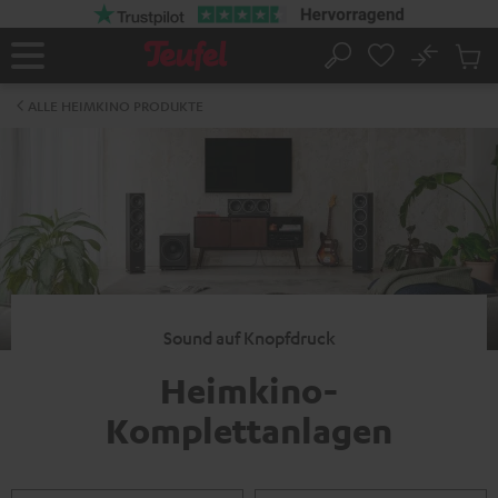
ZUM
NHALT
RINGEN
No
Abs
Startseite
Suche
Artike
im
ALLE HEIMKINO PRODUKTE
Waren
Sound auf Knopfdruck
Heimkino-
Komplettanlagen