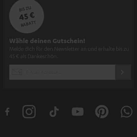
BIS ZU
45 €
RABATT
N
Wähle deinen Gutschein!
Melde dich für den Newsletter an und erhalte bis zu
e
45 € als Dankeschön.
w
s
JETZT
EMAIL
l
ANME
WIDGET
e
t
t
e
r
a