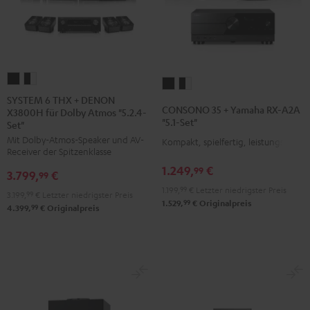
SYSTEM
SYSTEM
CONSONO
CONSONO
6
6
SYSTEM 6 THX + DENON
35
35
CONSONO 35 + Yamaha RX-A2A
X3800H für Dolby Atmos "5.2.4-
THX
THX
+
+
"5.1-Set"
Set"
+
+
Yamaha
Yamaha
Mit Dolby-Atmos-Speaker und AV-
Kompakt, spielfertig, leistungsstark
DENON
DENON
RX-
RX-
Receiver der Spitzenklasse
X3800H
X3800H
A2A
A2A
1.249,
€
99
3.799,
€
99
für
für
"5.1-
"5.1-
1.199,
99
€
Letzter niedrigster Preis
3.199,
99
€
Letzter niedrigster Preis
Dolby
Dolby
Set"
Set"
99
1.529,
€
Originalpreis
99
4.399,
€
Originalpreis
Atmos
Atmos
Schwarz
Schwarz
"5.2.4-
"5.2.4-
/
Set"
Set"
Weiß
Schwarz
Schwarz
/
Weiß