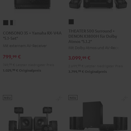
THEATER
CONSONO
CONSONO
500
35
35
THEATER 500 Surround +
CONSONO 35 + Yamaha RX-V4A
DENON X3800H für Dolby
Surround
+
+
"5.1-Set"
Atmos "5.1.2"
+
Yamaha
Yamaha
Mit externem AV-Receiver
Mit Dolby Atmos und AV-Receiver
DENON
RX-
RX-
799,
€
99
3.099,
€
X3800H
99
V4A
V4A
für
749,
99
€
Letzter niedrigster Preis
"5.1-
"5.1-
2.699,
99
€
Letzter niedrigster Preis
99
1.029,
€
Originalpreis
Dolby
99
3.799,
€
Originalpreis
Set"
Set"
Atmos
Schwarz
Schwarz
"5.1.2"
/
Schwarz
Weiß
NEU
NEU