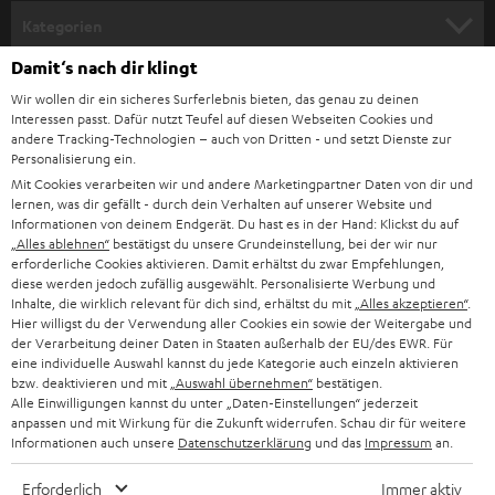
n
Kategorien
m
Damit‘s nach dir klingt
HEIMKINO
e
Unternehmen
Wir wollen dir ein sicheres Surferlebnis bieten, das genau zu deinen
l
Interessen passt. Dafür nutzt Teufel auf diesen Webseiten Cookies und
HEIMKINO-KOMPLETTANLAGEN
SUPPORT
andere Tracking-Technologien – auch von Dritten - und setzt Dienste zur
d
Teufel Onlineshops
Personalisierung ein.
SOUNDBAR
u
Mit Cookies verarbeiten wir und andere Marketingpartner Daten von dir und
KARRIERE
DEUTSCHLAND
lernen, was dir gefällt - durch dein Verhalten auf unserer Website und
n
HIFI-LAUTSPRECHER
Informationen von deinem Endgerät. Du hast es in der Hand: Klickst du auf
PRESSE & MARKETING
g
„Alles ablehnen“
bestätigst du unsere Grundeinstellung, bei der wir nur
ÖSTERREICH
erforderliche Cookies aktivieren. Damit erhältst du zwar Empfehlungen,
SMART HOME
GESCHÄFTSKUNDEN
diese werden jedoch zufällig ausgewählt. Personalisierte Werbung und
Inhalte, die wirklich relevant für dich sind, erhältst du mit
„Alles akzeptieren“
.
SCHWEIZ
BLUETOOTH-LAUTSPRECHER
Hier willigst du der Verwendung aller Cookies ein sowie der Weitergabe und
PARTNERPROGRAMM
der Verarbeitung deiner Daten in Staaten außerhalb der EU/des EWR. Für
eine individuelle Auswahl kannst du jede Kategorie auch einzeln aktivieren
KOPFHÖRER
NIEDERLANDE
BLOG
bzw. deaktivieren und mit
„Auswahl übernehmen“
bestätigen.
Alle Einwilligungen kannst du unter „Daten-Einstellungen“ jederzeit
BLUETOOTH-KOPFHÖRER
anpassen und mit Wirkung für die Zukunft widerrufen. Schau dir für weitere
NEWSLETTER
BELGIEN
Informationen auch unsere
Datenschutzerklärung
und das
Impressum
an.
STEREOANLAGEN
STORES
Erforderlich
Immer aktiv