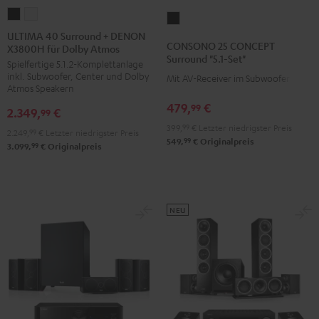
ULTIMA
ULTIMA
CONSONO
40
40
ULTIMA 40 Surround + DENON
25
CONSONO 25 CONCEPT
X3800H für Dolby Atmos
Surround
Surround
CONCEPT
Surround "5.1-Set"
Spielfertige 5.1.2-Komplettanlage
+
+
Surround
inkl. Subwoofer, Center und Dolby
Mit AV-Receiver im Subwoofer
DENON
DENON
"5.1-
Atmos Speakern
X3800H
X3800H
Set"
479,
€
99
2.349,
€
99
für
für
Schwarz
399,
99
€
Letzter niedrigster Preis
2.249,
99
€
Letzter niedrigster Preis
Dolby
Dolby
99
549,
€
Originalpreis
99
3.099,
€
Originalpreis
Atmos
Atmos
Schwarz
Weiß
NEU