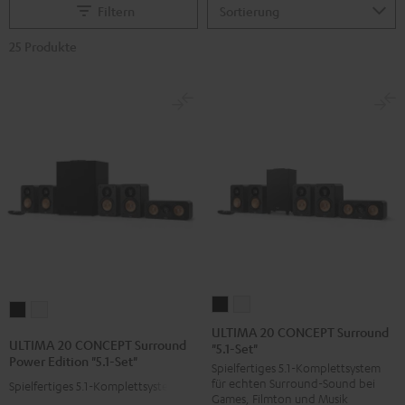
Filtern
25 Produkte
ULTIMA
ULTIMA
ULTIMA
ULTIMA
20
20
ULTIMA 20 CONCEPT Surround
20
20
ULTIMA 20 CONCEPT Surround
"5.1-Set"
CONCEPT
CONCEPT
CONCEPT
CONCEPT
Power Edition "5.1-Set"
Spielfertiges 5.1-Komplettsystem
Surround
Surround
Surround
Surround
für echten Surround-Sound bei
Spielfertiges 5.1-Komplettsystem
"5.1-
"5.1-
Power
Power
Games, Filmton und Musik