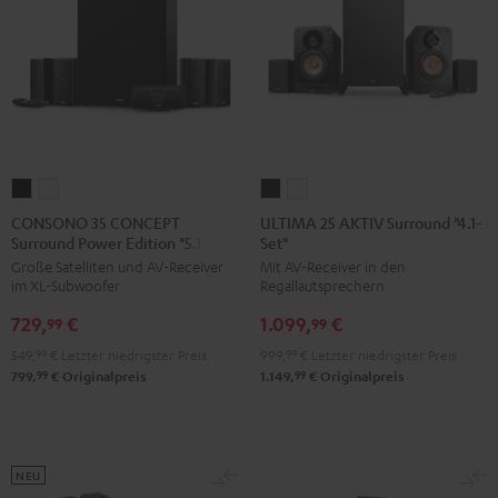
CONSONO
CONSONO
ULTIMA
ULTIMA
35
35
25
25
CONSONO 35 CONCEPT
ULTIMA 25 AKTIV Surround "4.1-
Surround Power Edition "5.1-Set"
Set"
CONCEPT
CONCEPT
AKTIV
AKTIV
Große Satelliten und AV-Receiver
Mit AV-Receiver in den
Surround
Surround
Surround
Surround
im XL-Subwoofer
Regallautsprechern
Power
Power
"4.1-
"4.1-
729,
€
1.099,
€
Edition
Edition
Set"
Set"
99
99
"5.1-
"5.1-
Night
Pure
549,
99
€
Letzter niedrigster Preis
999,
99
€
Letzter niedrigster Preis
Set"
Set"
Black
White
99
99
799,
€
Originalpreis
1.149,
€
Originalpreis
Schwarz
Weiß
NEU