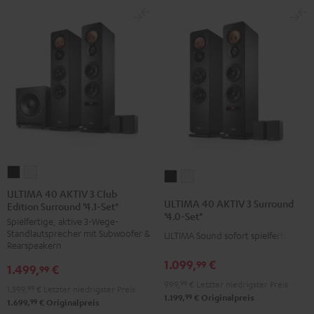
ULTIMA
ULTIMA
ULTIMA
ULTIMA
40
40
ULTIMA 40 AKTIV 3 Club
40
40
ULTIMA 40 AKTIV 3 Surround
Edition Surround "4.1-Set"
AKTIV
AKTIV
AKTIV
AKTIV
"4.0-Set"
Spielfertige, aktive 3-Wege-
3
3
3
3
Standlautsprecher mit Subwoofer &
ULTIMA Sound sofort spielfertig
Club
Club
Surround
Surround
Rearspeakern
Edition
Edition
"4.0-
"4.0-
1.099,
€
99
1.499,
€
99
Surround
Surround
Set"
Set"
999,
99
€
Letzter niedrigster Preis
1.399,
99
€
Letzter niedrigster Preis
"4.1-
"4.1-
Schwarz
Weiß
99
1.199,
€
Originalpreis
99
1.699,
€
Originalpreis
Set"
Set"