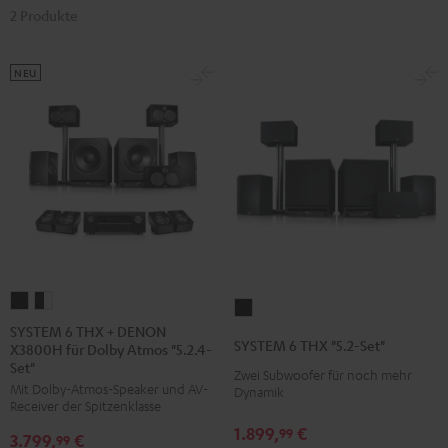
2 Produkte
NEU
SYSTEM
SYSTEM
SYSTEM
6
6
SYSTEM 6 THX + DENON
6
SYSTEM 6 THX "5.2-Set"
X3800H für Dolby Atmos "5.2.4-
THX
THX
THX
Set"
+
+
Zwei Subwoofer für noch mehr
"5.2-
Mit Dolby-Atmos-Speaker und AV-
Dynamik
DENON
DENON
Set"
Receiver der Spitzenklasse
X3800H
X3800H
Schwarz
1.899,
€
99
3.799,
€
99
für
für