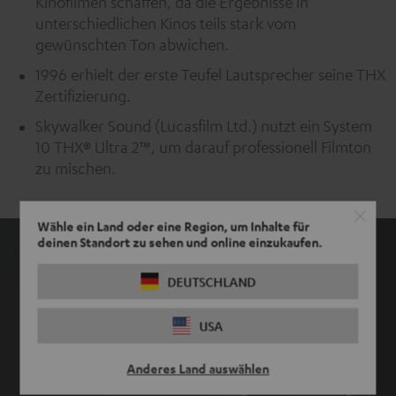
Kinofilmen schaffen, da die Ergebnisse in
unterschiedlichen Kinos teils stark vom
gewünschten Ton abwichen.
1996 erhielt der erste Teufel Lautsprecher seine THX
Zertifizierung.
Skywalker Sound (Lucasfilm Ltd.) nutzt ein System
10 THX® Ultra 2™, um darauf professionell Filmton
zu mischen.
Wähle ein Land oder eine Region, um Inhalte für
deinen Standort zu sehen und online einzukaufen.
DEUTSCHLAND
USA
Anderes Land auswählen