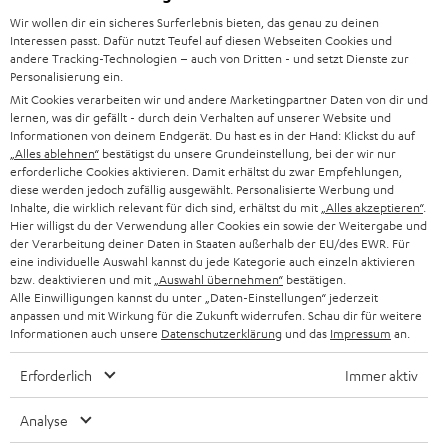
l
HEIMKINO-KOMPLETTANLAGEN
Wir wollen dir ein sicheres Surferlebnis bieten, das genau zu deinen
SUPPORT
d
Teufel Onlineshops
Interessen passt. Dafür nutzt Teufel auf diesen Webseiten Cookies und
SOUNDBAR
andere Tracking-Technologien – auch von Dritten - und setzt Dienste zur
u
KARRIERE
Personalisierung ein.
DEUTSCHLAND
n
Mit Cookies verarbeiten wir und andere Marketingpartner Daten von dir und
HIFI-LAUTSPRECHER
PRESSE & MARKETING
lernen, was dir gefällt - durch dein Verhalten auf unserer Website und
g
ÖSTERREICH
Informationen von deinem Endgerät. Du hast es in der Hand: Klickst du auf
SMART HOME
„Alles ablehnen“
bestätigst du unsere Grundeinstellung, bei der wir nur
GESCHÄFTSKUNDEN
erforderliche Cookies aktivieren. Damit erhältst du zwar Empfehlungen,
SCHWEIZ
BLUETOOTH-LAUTSPRECHER
diese werden jedoch zufällig ausgewählt. Personalisierte Werbung und
PARTNERPROGRAMM
Inhalte, die wirklich relevant für dich sind, erhältst du mit
„Alles akzeptieren“
.
Hier willigst du der Verwendung aller Cookies ein sowie der Weitergabe und
KOPFHÖRER
der Verarbeitung deiner Daten in Staaten außerhalb der EU/des EWR. Für
NIEDERLANDE
BLOG
eine individuelle Auswahl kannst du jede Kategorie auch einzeln aktivieren
BLUETOOTH-KOPFHÖRER
bzw. deaktivieren und mit
„Auswahl übernehmen“
bestätigen.
NEWSLETTER
Alle Einwilligungen kannst du unter „Daten-Einstellungen“ jederzeit
BELGIEN
anpassen und mit Wirkung für die Zukunft widerrufen. Schau dir für weitere
STEREOANLAGEN
STORES
Informationen auch unsere
Datenschutzerklärung
und das
Impressum
an.
FRANKREICH
LAUTSPRECHER
Erforderlich
Immer aktiv
DEINE VORTEILE BEI TEUFEL
POLEN
ULTIMA-SERIE
Analyse
TEUFEL STORY