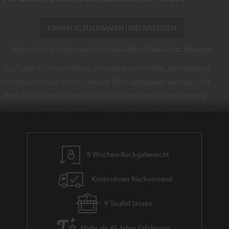
EINMALIG ZUSTIMMEN UND ANZEIGEN
Externe Inhalte immer anzeigen? In den Daten‑Einstellungen aktivieren
YouTube-/Vimeo-Videos sind externe Inhalte. Der externe
Inhalt kann hier mit nur einem Klick angezeigt werden. Mit
dem Anklicken des Inhalts wird zugestimmt, dass externe
Inhalte angezeigt werden. Dabei können personenbezogene
Daten an Drittplattformen übermittelt werden.
Weitere
Informationen sind in der Datenschutzerklärung unter I zu
finden
.
8 Wochen Rückgaberecht
Kostenloser Rückversand
9 Teufel Stores
Mehr als 45 Jahre Erfahrung