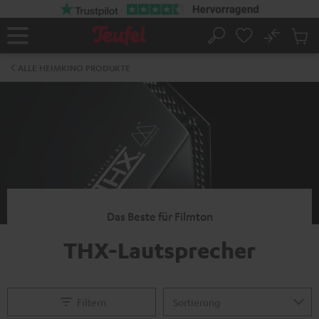
ZUM
NHALT
RINGEN
No
Abs
Startseite
Suche
Artike
im
ALLE HEIMKINO PRODUKTE
Waren
Das Beste für Filmton
THX-Lautsprecher
Filtern