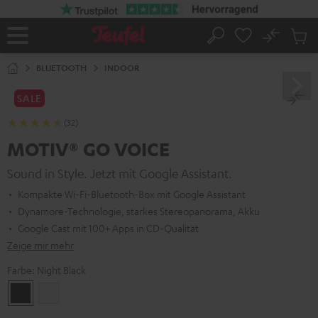
ZUM
NHALT
RINGEN
No
Abs
Startseite
Suche
Artike
im
BLUETOOTH
INDOOR
Waren
SALE
(32)
MOTIV® GO VOICE
Sound in Style. Jetzt mit Google Assistant.
Kompakte Wi-Fi-Bluetooth-Box mit Google Assistant
Dynamore-Technologie, starkes Stereopanorama, Akku
Google Cast mit 100+ Apps in CD-Qualität
Zeige mir mehr
Farbe:
Night Black
Night
Silver
Black
White