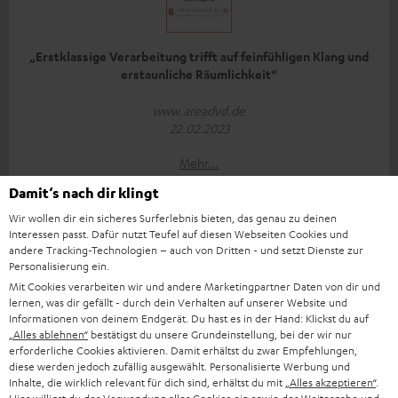
„Erstklassige Verarbeitung trifft auf feinfühligen Klang und
erstaunliche Räumlichkeit“
www.areadvd.de
22.02.2023
Mehr...
Damit‘s nach dir klingt
Wir wollen dir ein sicheres Surferlebnis bieten, das genau zu deinen
Interessen passt. Dafür nutzt Teufel auf diesen Webseiten Cookies und
andere Tracking-Technologien – auch von Dritten - und setzt Dienste zur
Personalisierung ein.
Mit Cookies verarbeiten wir und andere Marketingpartner Daten von dir und
lernen, was dir gefällt - durch dein Verhalten auf unserer Website und
„… Verarbeitung und Klangqualität sind sehr gut…“
Informationen von deinem Endgerät. Du hast es in der Hand: Klickst du auf
„Alles ablehnen“
bestätigst du unsere Grundeinstellung, bei der wir nur
www.av-magazin.de
erforderliche Cookies aktivieren. Damit erhältst du zwar Empfehlungen,
21.02.2023
diese werden jedoch zufällig ausgewählt. Personalisierte Werbung und
Inhalte, die wirklich relevant für dich sind, erhältst du mit
„Alles akzeptieren“
.
Mehr...