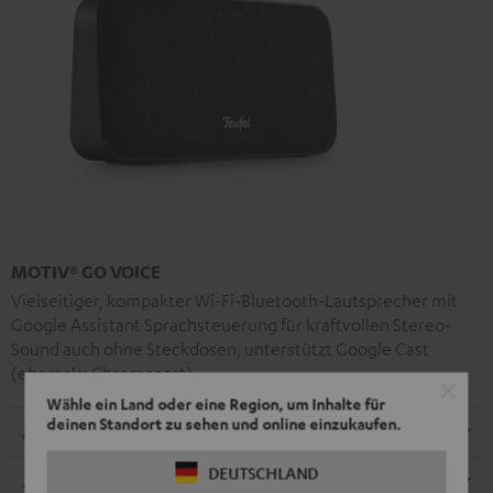
MOTIV® GO VOICE
Vielseitiger, kompakter Wi-Fi-Bluetooth-Lautsprecher mit
Google Assistant Sprachsteuerung für kraftvollen Stereo-
Sound auch ohne Steckdosen, unterstützt Google Cast
(ehemals: Chromecast)
Wähle ein Land oder eine Region, um Inhalte für
deinen Standort zu sehen und online einzukaufen.
Radio
DEUTSCHLAND
Abmessungen