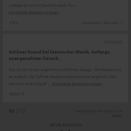
Ladegeräts ist ein bisschen steif. Ma
Komplette Bewertung lesen
J M v.
(automatisch übersetzt *)
27.09.2025
Schöner Sound bei klassischer Musik. Anfangs
unangenehmer Geruch.
Das Gerät hat ein angenehm schlichtes Design. Die Bedienung
ist einfach, die Zahl der Bedienungselemente begrenzt. Man
vermisst einen Equali
Komplette Bewertung lesen
Walter R.
*
10
/ 32
automatisiert übersetzt durch
DeepL
MEHR ANZEIGEN