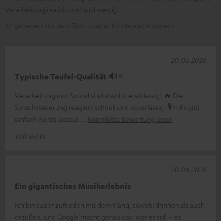
Verarbeitung intuitiv und hochwertig.
AI-generiert aus dem Text unserer Kundenrezensionen
20.06.2026
Typische Teufel-Qualität 🔊⭐
Verarbeitung und Sound sind absolut erstklassig! 🔥 Die
Sprachsteuerung reagiert schnell und zuverlässig. 🎙️✨ Es gibt
einfach nichts auszus
Komplette Bewertung lesen
Wilfried W.
20.06.2026
Ein gigantisches Musikerlebnis
Ich bin super zufrieden mit dem Klang, sowohl drinnen als auch
draußen, und Google macht genau das, was es soll – es