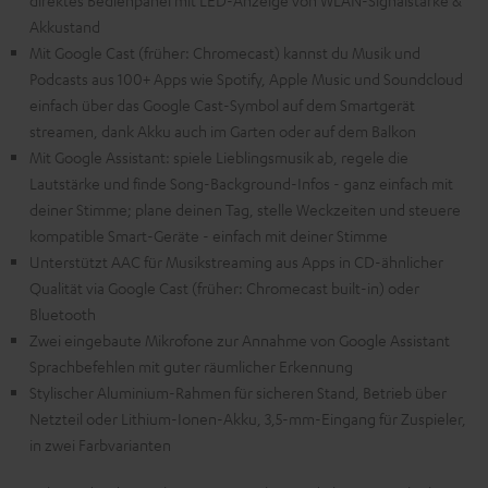
direktes Bedienpanel mit LED-Anzeige von WLAN-Signalstärke &
Akkustand
Mit Google Cast (früher: Chromecast) kannst du Musik und
Podcasts aus 100+ Apps wie Spotify, Apple Music und Soundcloud
einfach über das Google Cast-Symbol auf dem Smartgerät
streamen, dank Akku auch im Garten oder auf dem Balkon
Mit Google Assistant: spiele Lieblingsmusik ab, regele die
Lautstärke und finde Song-Background-Infos - ganz einfach mit
deiner Stimme; plane deinen Tag, stelle Weckzeiten und steuere
kompatible Smart-Geräte - einfach mit deiner Stimme
Unterstützt AAC für Musikstreaming aus Apps in CD-ähnlicher
Qualität via Google Cast (früher: Chromecast built-in) oder
Bluetooth
Zwei eingebaute Mikrofone zur Annahme von Google Assistant
Sprachbefehlen mit guter räumlicher Erkennung
Stylischer Aluminium-Rahmen für sicheren Stand, Betrieb über
Netzteil oder Lithium-Ionen-Akku, 3,5-mm-Eingang für Zuspieler,
in zwei Farbvarianten