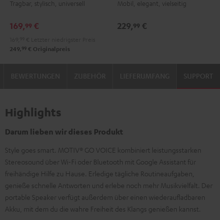
Tragbar, stylisch, universell
Mobil, elegant, vielseitig
Green
Black
White
Blue
Night
Silver
Soft
Black
White
Lavender
169,
€
229,
€
99
99
169,
99
€
Letzter niedrigster Preis
99
249,
€
Originalpreis
BEWERTUNGEN
ZUBEHÖR
LIEFERUMFANG
SUPPORT
Highlights
Darum lieben wir dieses Produkt
Style goes smart. MOTIV® GO VOICE kombiniert leistungsstarken
Stereosound über Wi-Fi oder Bluetooth mit Google Assistant für
freihändige Hilfe zu Hause. Erledige tägliche Routineaufgaben,
genieße schnelle Antworten und erlebe noch mehr Musikvielfalt. Der
portable Speaker verfügt außerdem über einen wiederaufladbaren
Akku, mit dem du die wahre Freiheit des Klangs genießen kannst.