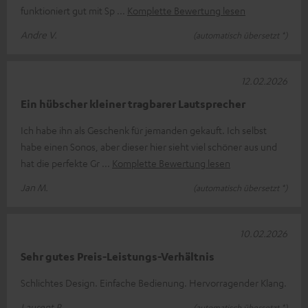
funktioniert gut mit Sp
Komplette Bewertung lesen
Andre V.
(automatisch übersetzt *)
12.02.2026
Ein hübscher kleiner tragbarer Lautsprecher
Ich habe ihn als Geschenk für jemanden gekauft. Ich selbst
habe einen Sonos, aber dieser hier sieht viel schöner aus und
hat die perfekte Gr
Komplette Bewertung lesen
Jan M.
(automatisch übersetzt *)
10.02.2026
Sehr gutes Preis-Leistungs-Verhältnis
Schlichtes Design. Einfache Bedienung. Hervorragender Klang.
Laurent R.
(automatisch übersetzt *)