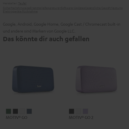
Hersteller:
Teufel
Sicherheitshinweise
Ersatzteile
Reparaturen
Software-Updates
Gesetzliche Gewährleistung
Elektrogeräte Rücknahme
Google, Android, Google Home, Google Cast / Chromecast built-in
und andere sind Marken von Google LLC.
Das könnte dir auch gefallen
MOTIV®
MOTIV®
MOTIV®
MOTIV®
MOTIV®
MOTIV®
MOTIV®
MOTIV® GO
MOTIV® GO 2
GO
GO
GO
GO
GO
GO
GO
Ivy
Night
Silver
Steel
2
2
2