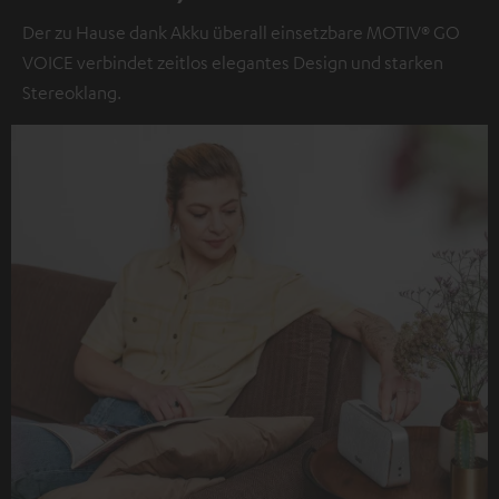
Der zu Hause dank Akku überall einsetzbare MOTIV® GO
VOICE verbindet zeitlos elegantes Design und starken
Stereoklang.