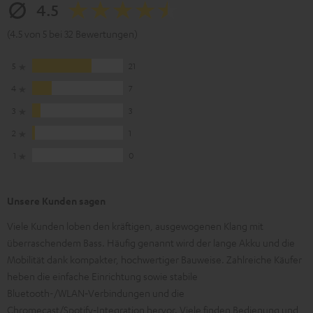
4.5
(4.5 von 5 bei 32 Bewertungen)
5
21
4
7
3
3
2
1
1
0
Unsere Kunden sagen
Viele Kunden loben den kräftigen, ausgewogenen Klang mit
überraschendem Bass. Häufig genannt wird der lange Akku und die
Mobilität dank kompakter, hochwertiger Bauweise. Zahlreiche Käufer
heben die einfache Einrichtung sowie stabile
Bluetooth-/WLAN‑Verbindungen und die
Chromecast/Spotify‑Integration hervor. Viele finden Bedienung und