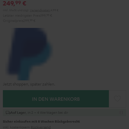
249,
€
99
Inkl. MwSt
und zzgl.
Versandkosten
4,99 €
Letzter niedrigster Preis
199,
99
€
Originalpreis
299,
99
€
Jetzt shoppen, später zahlen.
IN DEN WARENKORB
, in 2 – 4 Werktagen bei dir
Auf Lager
Sicher einkaufen mit 8 Wochen Rückgaberecht
inkl. kostenlosem
Rückversand