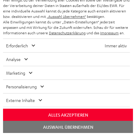
Hier willigst du der Verwendung aller Cookies ein sowie der Weitergabe und
der Verarbeitung deiner Daten in Staaten außerhalb der EU/des EWR. Für
eine individuelle Auswahl kannst du jede Kategorie auch einzeln aktivieren
bzw. deaktivieren und mit
„Auswahl übernehmen“
bestätigen.
Alle Einwilligungen kannst du unter „Daten-Einstellungen“ jederzeit
anpassen und mit Wirkung für die Zukunft widerrufen. Schau dir für weitere
Informationen auch unsere
Datenschutzerklärung
und das
Impressum
an.
Erforderlich
Immer aktiv
„… eine Fülle und Natürlichkeit, die stundenlanges Zuhören
ermöglichen.“
Analyse
www.allesbeste.de
Stand 05.04.2023
Marketing
Mehr...
Personalisierung
Externe Inhalte
ALLES AKZEPTIEREN
Chat
AUSWAHL ÜBERNEHMEN
starten
„… Fülle und Natürlichkeit, die stundenlanges Zuhören