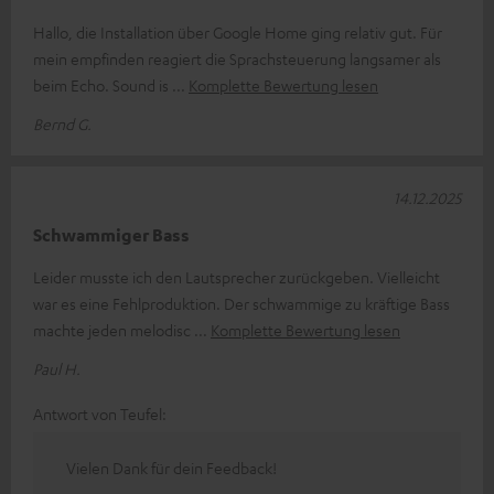
Hallo, die Installation über Google Home ging relativ gut. Für
mein empfinden reagiert die Sprachsteuerung langsamer als
beim Echo. Sound is
Komplette Bewertung lesen
Bernd G.
14.12.2025
Schwammiger Bass
Leider musste ich den Lautsprecher zurückgeben. Vielleicht
war es eine Fehlproduktion. Der schwammige zu kräftige Bass
machte jeden melodisc
Komplette Bewertung lesen
Paul H.
Antwort von Teufel:
Vielen Dank für dein Feedback!