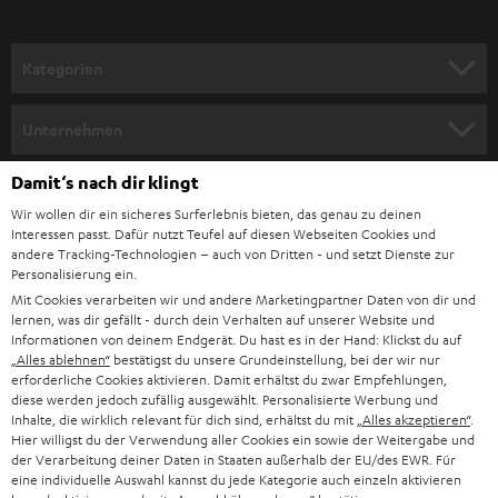
a
n
Kategorien
m
HEIMKINO
e
Unternehmen
l
HEIMKINO-KOMPLETTANLAGEN
SUPPORT
Damit‘s nach dir klingt
d
Teufel Onlineshops
Wir wollen dir ein sicheres Surferlebnis bieten, das genau zu deinen
SOUNDBAR
u
KARRIERE
Interessen passt. Dafür nutzt Teufel auf diesen Webseiten Cookies und
DEUTSCHLAND
n
andere Tracking-Technologien – auch von Dritten - und setzt Dienste zur
HIFI-LAUTSPRECHER
Personalisierung ein.
PRESSE & MARKETING
g
Mit Cookies verarbeiten wir und andere Marketingpartner Daten von dir und
ÖSTERREICH
SMART HOME
lernen, was dir gefällt - durch dein Verhalten auf unserer Website und
GESCHÄFTSKUNDEN
Informationen von deinem Endgerät. Du hast es in der Hand: Klickst du auf
„Alles ablehnen“
bestätigst du unsere Grundeinstellung, bei der wir nur
SCHWEIZ
BLUETOOTH-LAUTSPRECHER
PARTNERPROGRAMM
erforderliche Cookies aktivieren. Damit erhältst du zwar Empfehlungen,
diese werden jedoch zufällig ausgewählt. Personalisierte Werbung und
KOPFHÖRER
Inhalte, die wirklich relevant für dich sind, erhältst du mit
„Alles akzeptieren“
.
NIEDERLANDE
BLOG
Hier willigst du der Verwendung aller Cookies ein sowie der Weitergabe und
der Verarbeitung deiner Daten in Staaten außerhalb der EU/des EWR. Für
BLUETOOTH-KOPFHÖRER
NEWSLETTER
eine individuelle Auswahl kannst du jede Kategorie auch einzeln aktivieren
BELGIEN