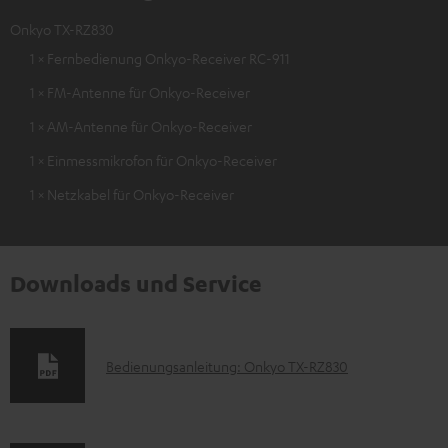
Onkyo TX-RZ830
1 × Fernbedienung Onkyo-Receiver RC-911
1 × FM-Antenne für Onkyo-Receiver
1 × AM-Antenne für Onkyo-Receiver
1 × Einmessmikrofon für Onkyo-Receiver
1 × Netzkabel für Onkyo-Receiver
Downloads und Service
D
Bedienungsanleitung: Onkyo TX-RZ830
o
k