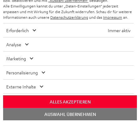
bzw. deaktivieren und mit
„Auswahl übernehmen“
bestätigen.
STEREOANLAGEN
Alle Einwilligungen kannst du unter „Daten-Einstellungen“ jederzeit
STORES
anpassen und mit Wirkung für die Zukunft widerrufen. Schau dir für weitere
FRANKREICH
LAUTSPRECHER
Informationen auch unsere
Datenschutzerklärung
und das
Impressum
an.
DEINE VORTEILE BEI TEUFEL
Erforderlich
Immer aktiv
POLEN
ULTIMA-SERIE
TEUFEL STORY
Analyse
IN-EAR-KOPFHÖRER
SPANIEN
UNSER MANAGEMENT
Marketing
FANSHOP
NACHHALTIGKEIT
ITALIEN
NEUHEITEN
Personalisierung
Technische Änderungen, Tippfehler und Irrtum vorbehalten. Das auf unseren
UNSERE WERTE
Fotos abgebildete Zubehör ist nicht im Lieferumfang enthalten. Etwaige
USA
Entsorgungsgebühren für Batterien sind im Preis inbegriffen.
Externe Inhalte
BILDUNGSRABATT
©2026 Lautsprecher Teufel GmbH - All rights reserved.
WEITERE LÄNDER
ALLES AKZEPTIEREN
GESCHENKGUTSCHEIN
Chat
Impressum
AGB
Datenschutz
Daten-Einstellungen
EU Data Act
AUSWAHL ÜBERNEHMEN
BARRIEREFREIHEIT
starten
Vertrag widerrufen