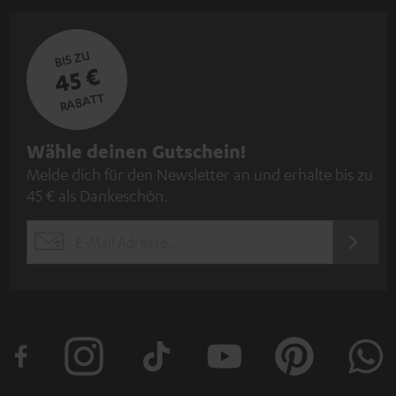
BIS ZU
45 €
RABATT
N
Wähle deinen Gutschein!
Melde dich für den Newsletter an und erhalte bis zu
e
45 € als Dankeschön.
w
s
JETZT
EMAIL
l
ANME
WIDGET
e
t
t
e
r