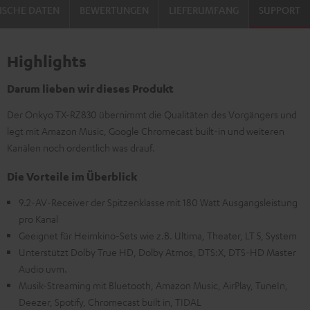
ISCHE DATEN
BEWERTUNGEN
LIEFERUMFANG
SUPPORT
Highlights
Darum lieben wir dieses Produkt
Der Onkyo TX-RZ830 übernimmt die Qualitäten des Vorgängers und
legt mit Amazon Music, Google Chromecast built-in und weiteren
Kanälen noch ordentlich was drauf.
Die Vorteile im Überblick
9.2-AV-Receiver der Spitzenklasse mit 180 Watt Ausgangsleistung
pro Kanal
Geeignet für Heimkino-Sets wie z.B. Ultima, Theater, LT 5, System
Unterstützt Dolby True HD, Dolby Atmos, DTS:X, DTS-HD Master
Audio uvm.
Musik-Streaming mit Bluetooth, Amazon Music, AirPlay, TuneIn,
Deezer, Spotify, Chromecast built in, TIDAL