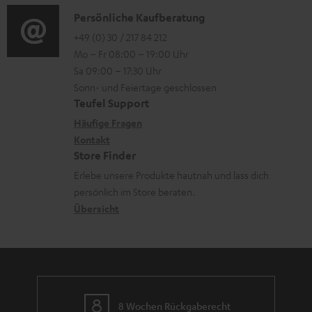
o
n
e
i
K
Persönliche Kaufberatung
g
e
r
o
o
+49 (0) 30 / 217 84 212
e
n
l
Mo – Fr 08:00 – 19:00 Uhr
-
n
r
z
a
Sa 09:00 – 17:30 Uhr
L
t
ä
u
Sonn- und Feiertage geschlossen
d
e
a
t
Teufel Support
r
e
x
k
e
Häufige Fragen
G
n
i
Kontakt
t
R
a
Store Finder
k
d
ü
r
Erlebe unsere Produkte hautnah und lass dich
o
a
c
a
persönlich im Store beraten.
n
t
k
Übersicht
n
e
n
t
n
a
i
h
e
m
8 Wochen Rückgaberecht