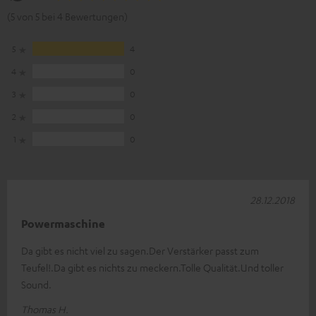
(5 von 5 bei 4 Bewertungen)
5
4
4
0
3
0
2
0
1
0
28.12.2018
Powermaschine
Da gibt es nicht viel zu sagen.Der Verstärker passt zum
Teufel!.Da gibt es nichts zu meckern.Tolle Qualität.Und toller
Sound.
Thomas H.