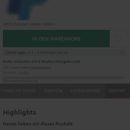
Jetzt shoppen, später zahlen.
IN DEN WARENKORB
, in 3 – 5 Werktagen bei dir
Auf Lager
Sicher einkaufen mit 8 Wochen Rückgaberecht
inkl. kostenlosem
Rückversand
Hersteller:
Ortofon
Sicherheitshinweise
Ersatzteile
Reparaturen
Software-Updates
Gesetzliche Gewährleistung
Elektrogeräte Rücknahme
ECHNISCHE DATEN
ZUBEHÖR
LIEFERUMFANG
SUPPORT
Highlights
Darum lieben wir dieses Produkt