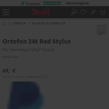
ZUM
NHALT
RINGEN
No
Abs
Startseite
Suche
Artike
im
ZUBEHÖR
SCHALLPLATTENSPIELER
Waren
Ortofon 2M Red Stylus
Für lebendigen Vinyl-Sound
Farbe:
Rot
69,
€
‐
Inkl. MwSt
und zzgl.
Versandkosten
2,99 €