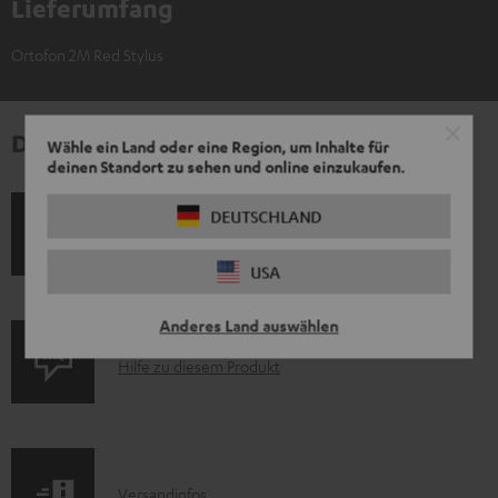
Lieferumfang
Ortofon 2M Red Stylus
Downloads und Service
Wähle ein Land oder eine Region, um Inhalte für
deinen Standort zu sehen und online einzukaufen.
D
Bedienungsanleitung: Ortofon 2M Red Stylus
DEUTSCHLAND
o
Konformitätserklärung: Ortofon 2M Red Stylus
USA
k
u
Anderes Land auswählen
m
P
Hilfe zu diesem Produkt
e
r
n
o
t
d
e
I
Versandinfos