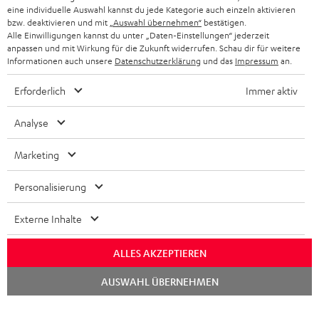
NEWSLETTER
eine individuelle Auswahl kannst du jede Kategorie auch einzeln aktivieren
BELGIEN
bzw. deaktivieren und mit
„Auswahl übernehmen“
bestätigen.
STEREOANLAGEN
Alle Einwilligungen kannst du unter „Daten-Einstellungen“ jederzeit
STORES
anpassen und mit Wirkung für die Zukunft widerrufen. Schau dir für weitere
FRANKREICH
LAUTSPRECHER
Informationen auch unsere
Datenschutzerklärung
und das
Impressum
an.
DEINE VORTEILE BEI TEUFEL
Erforderlich
Immer aktiv
POLEN
ULTIMA-SERIE
TEUFEL STORY
Analyse
IN-EAR-KOPFHÖRER
SPANIEN
UNSER MANAGEMENT
Marketing
FANSHOP
NACHHALTIGKEIT
ITALIEN
NEUHEITEN
Personalisierung
Technische Änderungen, Tippfehler und Irrtum vorbehalten. Das auf unseren
UNSERE WERTE
Fotos abgebildete Zubehör ist nicht im Lieferumfang enthalten. Etwaige
USA
Entsorgungsgebühren für Batterien sind im Preis inbegriffen.
Externe Inhalte
BILDUNGSRABATT
©2026 Lautsprecher Teufel GmbH - All rights reserved.
WEITERE LÄNDER
ALLES AKZEPTIEREN
GESCHENKGUTSCHEIN
Chat
Impressum
AGB
Datenschutz
Daten-Einstellungen
EU Data Act
AUSWAHL ÜBERNEHMEN
BARRIEREFREIHEIT
starten
Vertrag widerrufen