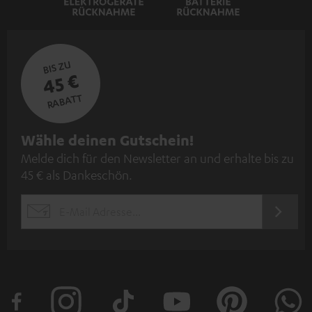
BIS ZU
45 €
RABATT
N
Wähle deinen Gutschein!
Melde dich für den Newsletter an und erhalte bis zu
e
45 € als Dankeschön.
w
s
JETZT
EMAIL
l
ANME
WIDGET
e
t
t
e