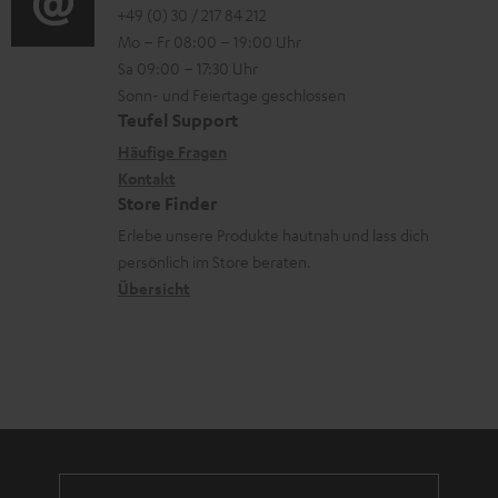
m
o
n
o
+49 (0) 30 / 217 84 212
e
n
V
Mo – Fr 08:00 – 19:00 Uhr
-
n
r
z
e
Sa 09:00 – 17:30 Uhr
L
t
ä
u
r
Sonn- und Feiertage geschlossen
e
a
t
Teufel Support
r
s
x
k
e
Häufige Fragen
G
a
i
Kontakt
t
R
a
n
Store Finder
k
d
ü
r
d
Erlebe unsere Produkte hautnah und lass dich
o
a
c
a
persönlich im Store beraten.
n
t
k
Übersicht
n
e
n
t
n
a
i
h
e
m
e