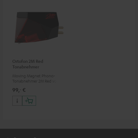
Ortofon 2M Red
Tonabnehmer
Moving Magnet Phono-
Tonabnehmer 2M Red von
Ortofon für klaren und
99,
€
‐
lebendigen Klang mit einer
warmen Note