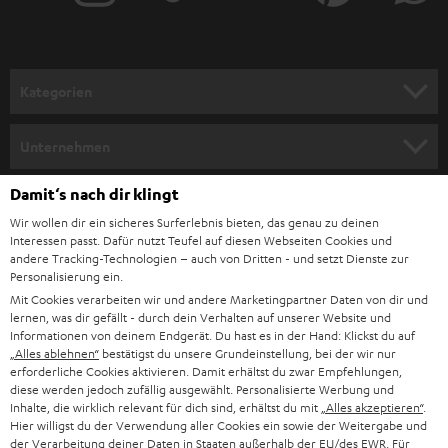
r
a
n
Kategorien
m
HEIMKINO
e
Unternehmen
l
HEIMKINO-KOMPLETTANLAGEN
SUPPORT
Damit‘s nach dir klingt
d
Teufel Onlineshops
Wir wollen dir ein sicheres Surferlebnis bieten, das genau zu deinen
SOUNDBAR
u
KARRIERE
Interessen passt. Dafür nutzt Teufel auf diesen Webseiten Cookies und
DEUTSCHLAND
n
andere Tracking-Technologien – auch von Dritten - und setzt Dienste zur
HIFI-LAUTSPRECHER
Personalisierung ein.
PRESSE & MARKETING
g
Mit Cookies verarbeiten wir und andere Marketingpartner Daten von dir und
ÖSTERREICH
SMART HOME
lernen, was dir gefällt - durch dein Verhalten auf unserer Website und
GESCHÄFTSKUNDEN
Informationen von deinem Endgerät. Du hast es in der Hand: Klickst du auf
„Alles ablehnen“
bestätigst du unsere Grundeinstellung, bei der wir nur
SCHWEIZ
BLUETOOTH-LAUTSPRECHER
PARTNERPROGRAMM
erforderliche Cookies aktivieren. Damit erhältst du zwar Empfehlungen,
diese werden jedoch zufällig ausgewählt. Personalisierte Werbung und
KOPFHÖRER
Inhalte, die wirklich relevant für dich sind, erhältst du mit
„Alles akzeptieren“
.
NIEDERLANDE
BLOG
Hier willigst du der Verwendung aller Cookies ein sowie der Weitergabe und
der Verarbeitung deiner Daten in Staaten außerhalb der EU/des EWR. Für
BLUETOOTH-KOPFHÖRER