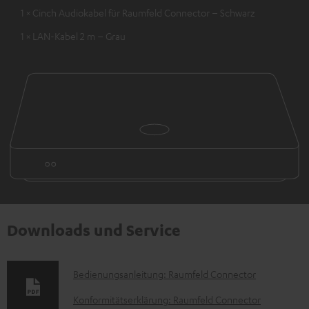
1 × Cinch Audiokabel für Raumfeld Connector – Schwarz
1 × LAN-Kabel 2 m – Grau
Downloads und Service
D
Bedienungsanleitung: Raumfeld Connector
o
Konformitätserklärung: Raumfeld Connector