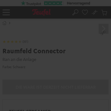
ZUM
NHALT
RINGEN
No
Abs
Startseite
Suche
Artike
im
Waren
(351)
Raumfeld Connector
Ran an die Anlage
Farbe:
Schwarz
DIE WARE IST DERZEIT NICHT LIEFERBAR