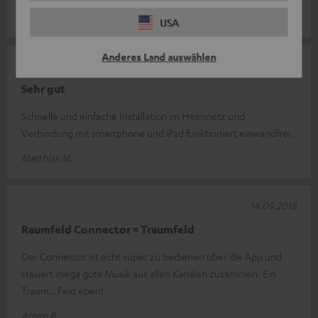
Detlef A.
USA
Anderes Land auswählen
15.09.2018
Sehr gut
Schnelle und einfache Installation im Heimnetz und
Verbindung mit smartphone und iPad funktioniert einwandfrei.
Matthias M.
14.09.2018
Raumfeld Connector = Traumfeld
Der Connector ist echt super zu bedienen über die App und
steuert mega gute Musik aus allen Kanälen zusammen. Ein
Traum...Feld eben!
Arnim P.