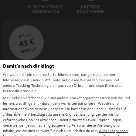
BIS ZU
45 €
RABATT
Damit‘s nach dir klingt
N
Wähle deinen Gutschein!
Melde dich für den Newsletter an und erhalte bis zu
Wir wollen dir ein sicheres Surferlebnis bieten, das genau zu deinen
e
Interessen passt. Dafür nutzt Teufel auf diesen Webseiten Cookies und
45 € als Dankeschön.
w
andere Tracking-Technologien – auch von Dritten - und setzt Dienste zur
Personalisierung ein.
s
Mit Cookies verarbeiten wir und andere Marketingpartner Daten von dir und
JETZT
EMAIL
l
lernen, was dir gefällt - durch dein Verhalten auf unserer Website und
ANME
WIDGET
Informationen von deinem Endgerät. Du hast es in der Hand: Klickst du auf
e
„Alles ablehnen“
bestätigst du unsere Grundeinstellung, bei der wir nur
erforderliche Cookies aktivieren. Damit erhältst du zwar Empfehlungen,
t
diese werden jedoch zufällig ausgewählt. Personalisierte Werbung und
t
Inhalte, die wirklich relevant für dich sind, erhältst du mit
„Alles akzeptieren“
.