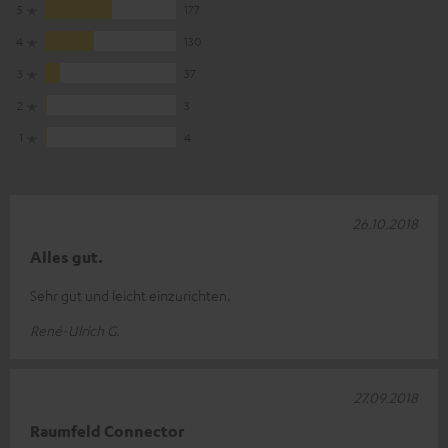
5
177
4
130
3
37
2
3
1
4
26.10.2018
Alles gut.
Sehr gut und leicht einzurichten.
René-Ulrich G.
27.09.2018
Raumfeld Connector