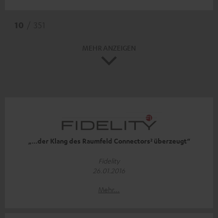
10
/ 351
MEHR ANZEIGEN
„...der Klang des Raumfeld Connectors² überzeugt“
Fidelity
26.01.2016
Mehr...