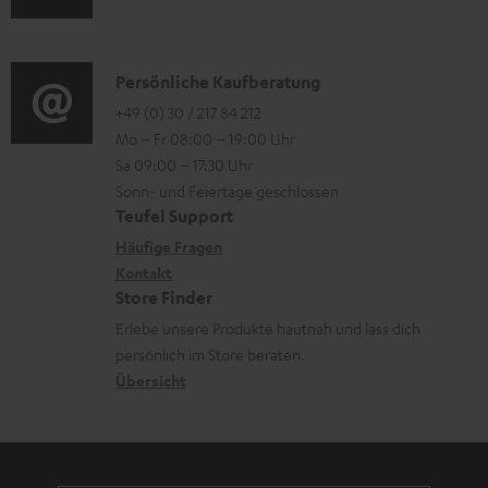
t
u
r
o
e
d
o
n
r
i
K
Persönliche Kaufberatung
g
e
l
o
o
+49 (0) 30 / 217 84 212
e
n
Mo – Fr 08:00 – 19:00 Uhr
a
-
n
r
z
Sa 09:00 – 17:30 Uhr
d
L
t
ä
u
Sonn- und Feiertage geschlossen
e
e
a
t
Teufel Support
r
n
x
k
e
Häufige Fragen
G
i
Kontakt
t
R
a
Store Finder
k
d
ü
r
Erlebe unsere Produkte hautnah und lass dich
o
a
c
a
persönlich im Store beraten.
n
t
k
Übersicht
n
e
n
t
n
a
i
h
e