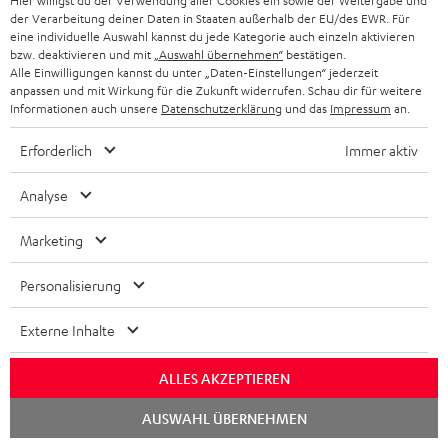
Hier willigst du der Verwendung aller Cookies ein sowie der Weitergabe und
e
der Verarbeitung deiner Daten in Staaten außerhalb der EU/des EWR. Für
eine individuelle Auswahl kannst du jede Kategorie auch einzeln aktivieren
r
bzw. deaktivieren und mit
„Auswahl übernehmen“
bestätigen.
a
Alle Einwilligungen kannst du unter „Daten-Einstellungen“ jederzeit
anpassen und mit Wirkung für die Zukunft widerrufen. Schau dir für weitere
n
Informationen auch unsere
Datenschutzerklärung
und das
Impressum
an.
Kategorien
m
Erforderlich
Immer aktiv
HEIMKINO
e
Unternehmen
l
Analyse
HEIMKINO-KOMPLETTANLAGEN
SUPPORT
d
Teufel Onlineshops
Marketing
SOUNDBAR
u
KARRIERE
DEUTSCHLAND
n
Personalisierung
HIFI-LAUTSPRECHER
PRESSE & MARKETING
g
ÖSTERREICH
Externe Inhalte
SMART HOME
GESCHÄFTSKUNDEN
SCHWEIZ
BLUETOOTH-LAUTSPRECHER
ALLES AKZEPTIEREN
PARTNERPROGRAMM
Chat
AUSWAHL ÜBERNEHMEN
KOPFHÖRER
starten
NIEDERLANDE
BLOG