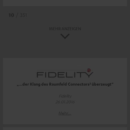
10
/ 351
MEHR ANZEIGEN
„...der Klang des Raumfeld Connectors² überzeugt“
Fidelity
26.01.2016
Mehr...