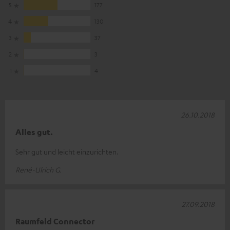
5
177
4
130
3
37
2
3
1
4
26.10.2018
Alles gut.
Sehr gut und leicht einzurichten.
René-Ulrich G.
27.09.2018
Raumfeld Connector