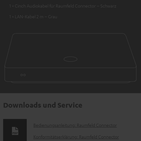
1 × Cinch Audiokabel für Raumfeld Connector – Schwarz
1 × LAN-Kabel 2 m – Grau
Downloads und Service
D
Bedienungsanleitung: Raumfeld Connector
o
Konformitätserklärung: Raumfeld Connector