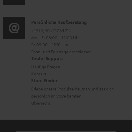
t
u
r
o
e
d
o
n
r
i
K
Persönliche Kaufberatung
g
e
l
o
o
+49 (0) 30 / 217 84 212
e
n
Mo – Fr 08:00 – 19:00 Uhr
a
-
n
r
z
Sa 09:00 – 17:30 Uhr
d
L
t
ä
u
Sonn- und Feiertage geschlossen
e
e
a
t
Teufel Support
r
n
x
k
e
Häufige Fragen
G
i
Kontakt
t
R
a
Store Finder
k
d
ü
r
Erlebe unsere Produkte hautnah und lass dich
o
a
c
a
persönlich im Store beraten.
n
t
k
Übersicht
n
e
n
t
n
a
i
h
e