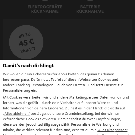
BIS ZU
45 €
RABATT
Damit‘s nach dir klingt
N
Wähle deinen Gutschein!
Melde dich für den Newsletter an und erhalte bis zu
Wir wollen dir ein sicheres Surferlebnis bieten, das genau zu deinen
e
Interessen passt. Dafür nutzt Teufel auf diesen Webseiten Cookies und
45 € als Dankeschön.
w
andere Tracking-Technologien – auch von Dritten - und setzt Dienste zur
Personalisierung ein.
s
Mit Cookies verarbeiten wir und andere Marketingpartner Daten von dir und
JETZT
EMAIL
l
lernen, was dir gefällt - durch dein Verhalten auf unserer Website und
ANME
WIDGET
Informationen von deinem Endgerät. Du hast es in der Hand: Klickst du auf
e
„Alles ablehnen“
bestätigst du unsere Grundeinstellung, bei der wir nur
erforderliche Cookies aktivieren. Damit erhältst du zwar Empfehlungen,
t
diese werden jedoch zufällig ausgewählt. Personalisierte Werbung und
t
Inhalte, die wirklich relevant für dich sind, erhältst du mit
„Alles akzeptieren“
.