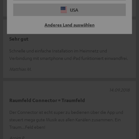
Detlef A.
USA
Anderes Land auswählen
15.09.2018
Sehr gut
Schnelle und einfache Installation im Heimnetz und
Verbindung mit smartphone und iPad funktioniert einwandfrei.
Matthias M.
14.09.2018
Raumfeld Connector = Traumfeld
Der Connector ist echt super zu bedienen über die App und
steuert mega gute Musik aus allen Kanälen zusammen. Ein
Traum...Feld eben!
Arnim P.