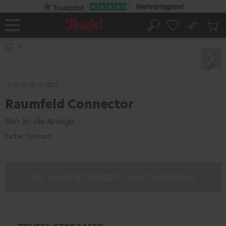
ZUM
NHALT
RINGEN
No
Abs
Startseite
Suche
Artike
im
Waren
(351)
Raumfeld Connector
Ran an die Anlage
Farbe:
Schwarz
DIE WARE IST DERZEIT NICHT LIEFERBAR