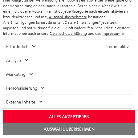
Hier willigst du der Verwendung aller Cookies ein sowie der Weitergabe und
e
der Verarbeitung deiner Daten in Staaten außerhalb der EU/des EWR. Für
eine individuelle Auswahl kannst du jede Kategorie auch einzeln aktivieren
r
bzw. deaktivieren und mit
„Auswahl übernehmen“
bestätigen.
a
Alle Einwilligungen kannst du unter „Daten-Einstellungen“ jederzeit
anpassen und mit Wirkung für die Zukunft widerrufen. Schau dir für weitere
n
Informationen auch unsere
Datenschutzerklärung
und das
Impressum
an.
Kategorien
m
Erforderlich
Immer aktiv
HEIMKINO
e
Unternehmen
l
Analyse
HEIMKINO-KOMPLETTANLAGEN
SUPPORT
d
Teufel Onlineshops
Marketing
SOUNDBAR
u
KARRIERE
DEUTSCHLAND
n
Personalisierung
HIFI-LAUTSPRECHER
PRESSE & MARKETING
g
ÖSTERREICH
Externe Inhalte
SMART HOME
GESCHÄFTSKUNDEN
SCHWEIZ
BLUETOOTH-LAUTSPRECHER
ALLES AKZEPTIEREN
PARTNERPROGRAMM
Chat
AUSWAHL ÜBERNEHMEN
KOPFHÖRER
starten
NIEDERLANDE
BLOG