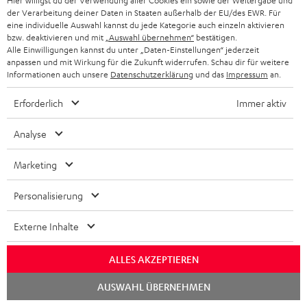
Hier willigst du der Verwendung aller Cookies ein sowie der Weitergabe und
der Verarbeitung deiner Daten in Staaten außerhalb der EU/des EWR. Für
eine individuelle Auswahl kannst du jede Kategorie auch einzeln aktivieren
bzw. deaktivieren und mit
„Auswahl übernehmen“
bestätigen.
Alle Einwilligungen kannst du unter „Daten-Einstellungen“ jederzeit
anpassen und mit Wirkung für die Zukunft widerrufen. Schau dir für weitere
Informationen auch unsere
Datenschutzerklärung
und das
Impressum
an.
„Edles Design in perfekter Verarbeitung, moderne
Streaming- und Multiroom-Funktionalitäten gepaart mit
Erforderlich
Immer aktiv
exquisiten Klangeigenschaften"
Heimkino Magazin
Analyse
01/2016
Marketing
Mehr...
Personalisierung
Externe Inhalte
ALLES AKZEPTIEREN
Chat
AUSWAHL ÜBERNEHMEN
starten
HiFi Test