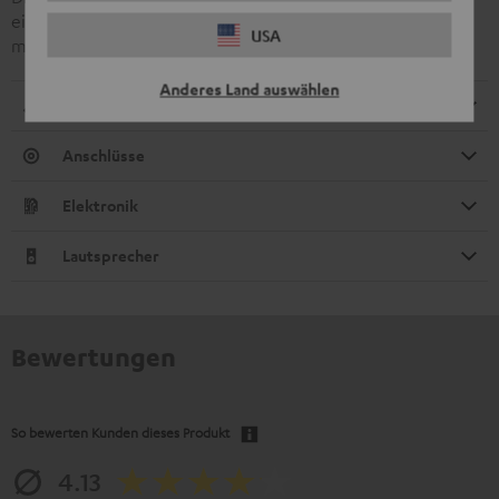
einer unteren Grenzfrequenz von 35 Hz abbilden und damit
USA
manche Heimkinoanlagen in den Schatten stellen.
Anderes Land auswählen
Abmessungen
Anschlüsse
Elektronik
Lautsprecher
Bewertungen
So bewerten Kunden dieses Produkt
4.13