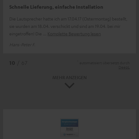
Schnelle Lieferung, einfache Installation
Die Lautsprecher hatte ich am 17.04.17 (Ostermontag) bestellt,
sie wurden am 18.04. verschickt und sind am 19.04. bei mir
eingetroffen! Die
Komplette Bewertung lesen
Hans-Peter F.
*
10
/ 67
automatisiert übersetzt durch
DeepL
MEHR ANZEIGEN