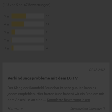
(4.13 von 5 bei 67 Bewertungen)
5
30
4
25
3
7
2
1
1
4
02.12.2017
Verbindungsprobleme mit dem LG TV
Der Klang der Raumfeld Soundbar ist sehr gut. Ich kann es
jedem empfehlen. Hier hatten (und haben) wir ein Problem mit
dem Anschluss an eine
Komplette Bewertung lesen
Herman v.
(automatisch übersetzt *)