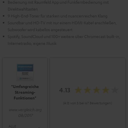
Bedienung mit Raumfeld App und Funkfernbedienung mit
Direktwahltasten
9 High-End-Töner für starken und nuancenreichen Klang
Soundbar und HD-TV mit nur einem HDMI-Kabel anschließen,
Subwoofer wird kabellos angesteuert
Spotify, SoundCloud und 100+ weitere über Chromecast built-in,
Internetradio, eigene Musik
"Umfangreiche
4.13
Streaming-
Funktionen"
(4.13 von 5 bei 67 Bewertungen)
www.vergleich.org
08/2017
ALLE