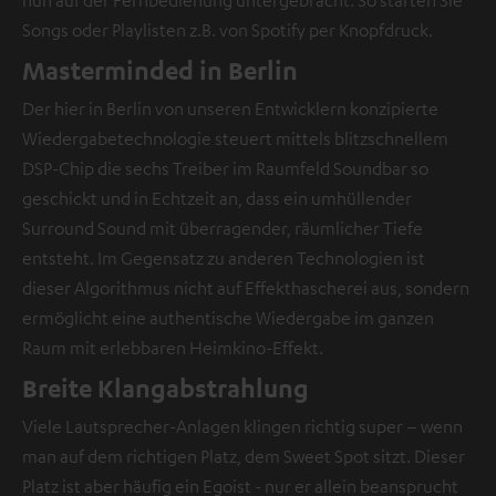
nun auf der Fernbedienung untergebracht. So starten Sie
Songs oder Playlisten z.B. von Spotify per Knopfdruck.
Masterminded in Berlin
Der hier in Berlin von unseren Entwicklern konzipierte
Wiedergabetechnologie steuert mittels blitzschnellem
DSP-Chip die sechs Treiber im Raumfeld Soundbar so
geschickt und in Echtzeit an, dass ein umhüllender
Surround Sound mit überragender, räumlicher Tiefe
entsteht. Im Gegensatz zu anderen Technologien ist
dieser Algorithmus nicht auf Effekthascherei aus, sondern
ermöglicht eine authentische Wiedergabe im ganzen
Raum mit erlebbaren Heimkino-Effekt.
Breite Klangabstrahlung
Viele Lautsprecher-Anlagen klingen richtig super – wenn
man auf dem richtigen Platz, dem Sweet Spot sitzt. Dieser
Platz ist aber häufig ein Egoist - nur er allein beansprucht