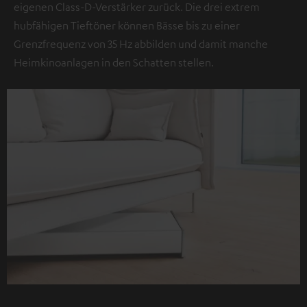
eigenen Class-D-Verstärker zurück. Die drei extrem
hubfähigen Tieftöner können Bässe bis zu einer
Grenzfrequenz von 35 Hz abbilden und damit manche
Heimkinoanlagen in den Schatten stellen.