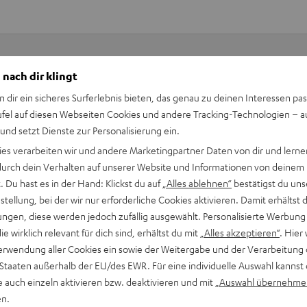
 nach dir klingt
Keinen Store in der Nähe? Kein Problem,
n dir ein sicheres Surferlebnis bieten, das genau zu deinen Interessen pas
beratung
beraten dich auch persönlich am Telefo
ufel auf diesen Webseiten Cookies und andere Tracking-Technologien – 
Hier Termin buchen
 und setzt Dienste zur Personalisierung ein.
ies verarbeiten wir und andere Marketingpartner Daten von dir und lernen
- durch dein Verhalten auf unserer Website und Informationen von deinem
 Du hast es in der Hand: Klickst du auf
„Alles ablehnen“
bestätigst du uns
tellung, bei der wir nur erforderliche Cookies aktivieren. Damit erhältst 
ngen, diese werden jedoch zufällig ausgewählt. Personalisierte Werbung
die wirklich relevant für dich sind, erhältst du mit
„Alles akzeptieren“
. Hier 
erwendung aller Cookies ein sowie der Weitergabe und der Verarbeitung 
 Staaten außerhalb der EU/des EWR. Für eine individuelle Auswahl kannst 
e auch einzeln aktivieren bzw. deaktivieren und mit
„Auswahl übernehme
en.