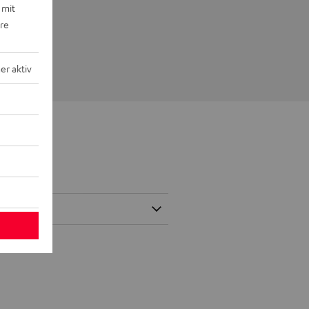
 mit
ere
r aktiv