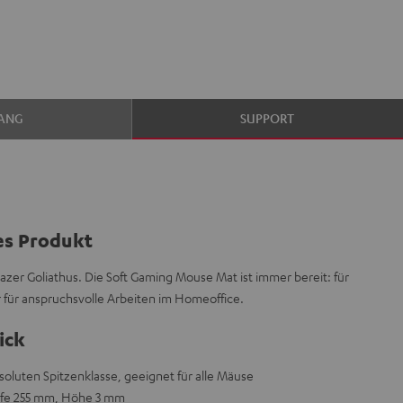
ANG
SUPPORT
es Produkt
Razer Goliathus. Die Soft Gaming Mouse Mat ist immer bereit: für
r für anspruchsvolle Arbeiten im Homeoffice.
ick
oluten Spitzenklasse, geeignet für alle Mäuse
efe 255 mm, Höhe 3 mm