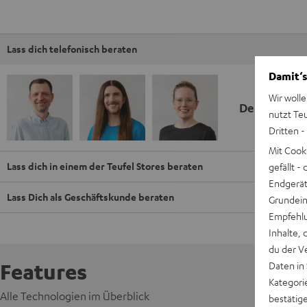
Lass dich telefonisch beraten
Damit‘s
Wir wolle
Deine Kauf
nutzt Te
Dritten -
Mit Cook
Lass dich in einem der Teufel Stores beraten
gefällt 
Endgerät.
Lass Dich als Geschäftskunde beraten
Grundeins
Empfehlu
Inhalte, 
du der V
Features
Daten in
Kategori
Alle Technologien im Überblick
bestätig