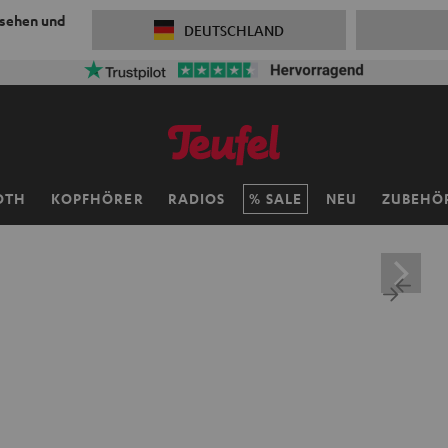
 sehen und
DEUTSCHLAND
OTH
KOPFHÖRER
RADIOS
SALE
NEU
ZUBEHÖ