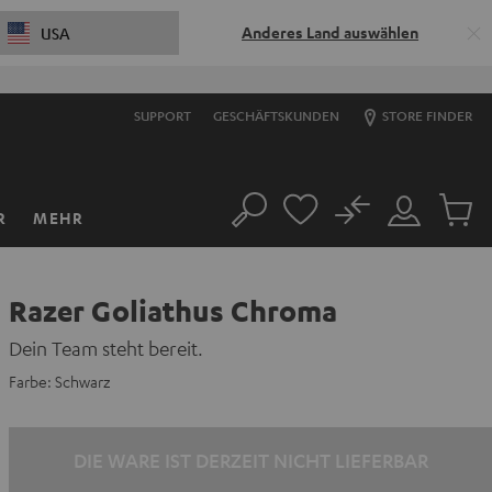
Anderes Land auswählen
USA
SUPPORT
GESCHÄFTSKUNDEN
STORE FINDER
No
R
MEHR
Suche
Mein
Artikel
Konto
im
Warenk
Razer Goliathus Chroma
Dein Team steht bereit.
Farbe:
Schwarz
DIE WARE IST DERZEIT NICHT LIEFERBAR