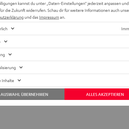
willigungen kannst du unter „Daten-Einstellungen“ jederzeit anpassen und
für die Zukunft widerrufen. Schau dir für weitere Informationen auch uns
utzerklärung
und das
Impressum
an.
rlich
Imme
e
ing
lisierung
oliathus Chroma
 Inhalte
bmessungen
AUSWAHL ÜBERNEHMEN
ALLES AKZEPTIEREN