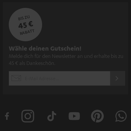
BIS ZU
45 €
RABATT
N
Wähle deinen Gutschein!
Melde dich für den Newsletter an und erhalte bis zu
e
45 € als Dankeschön.
w
s
JETZT
EMAIL
l
ANME
WIDGET
e
t
t
e
r