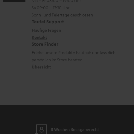
Mo – Fr 08:00 – 19:00 Uhr
-
n
r
z
e
Sa 09:00 – 17:30 Uhr
L
t
ä
u
r
Sonn- und Feiertage geschlossen
e
a
t
Teufel Support
r
s
x
k
e
Häufige Fragen
G
a
i
Kontakt
t
R
a
n
Store Finder
k
d
ü
r
d
Erlebe unsere Produkte hautnah und lass dich
o
a
c
a
persönlich im Store beraten.
n
t
k
Übersicht
n
e
n
t
n
a
i
h
e
m
e
8 Wochen Rückgaberecht