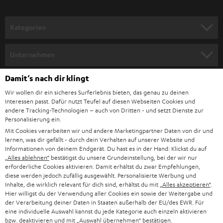
a
n
Kategorien
m
HEIMKINO
e
Unternehmen
l
HEIMKINO-KOMPLETTANLAGEN
SUPPORT
Damit‘s nach dir klingt
d
Teufel Onlineshops
Wir wollen dir ein sicheres Surferlebnis bieten, das genau zu deinen
SOUNDBAR
u
KARRIERE
Interessen passt. Dafür nutzt Teufel auf diesen Webseiten Cookies und
DEUTSCHLAND
n
andere Tracking-Technologien – auch von Dritten - und setzt Dienste zur
HIFI-LAUTSPRECHER
Personalisierung ein.
PRESSE & MARKETING
g
Mit Cookies verarbeiten wir und andere Marketingpartner Daten von dir und
ÖSTERREICH
SMART HOME
lernen, was dir gefällt - durch dein Verhalten auf unserer Website und
GESCHÄFTSKUNDEN
Informationen von deinem Endgerät. Du hast es in der Hand: Klickst du auf
„Alles ablehnen“
bestätigst du unsere Grundeinstellung, bei der wir nur
SCHWEIZ
BLUETOOTH-LAUTSPRECHER
PARTNERPROGRAMM
erforderliche Cookies aktivieren. Damit erhältst du zwar Empfehlungen,
diese werden jedoch zufällig ausgewählt. Personalisierte Werbung und
KOPFHÖRER
Inhalte, die wirklich relevant für dich sind, erhältst du mit
„Alles akzeptieren“
.
NIEDERLANDE
BLOG
Hier willigst du der Verwendung aller Cookies ein sowie der Weitergabe und
der Verarbeitung deiner Daten in Staaten außerhalb der EU/des EWR. Für
BLUETOOTH-KOPFHÖRER
NEWSLETTER
eine individuelle Auswahl kannst du jede Kategorie auch einzeln aktivieren
BELGIEN
bzw. deaktivieren und mit
„Auswahl übernehmen“
bestätigen.