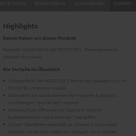
ISCHE DATEN
BEWERTUNGEN
LIEFERUMFANG
SUPPORT
Highlights
Darum lieben wir dieses Produkt
Passende Schutzhülle für den ROCKSTER 2. Wasserabweisend,
akustisch durchlässig.
Die Vorteile im Überblick
Schutzhülle für den ROCKSTER 2, Betrieb des Speakers auch mit
ROCKSTER 2 Protector möglich
Materialmix aus wasserabweisendem Neopren & akustisch
durchlässigem Textil an der Frontseite
Klettverschluss-Öffnungen für Zugang zu hinteren
Bedienelementen sowie seitlichen Tragegriffen
Schützt Oberflächen dauerhaft vor Schmutz & Staub sowie
Kratzern und leichten Stößen bei Transport und im Betrieb