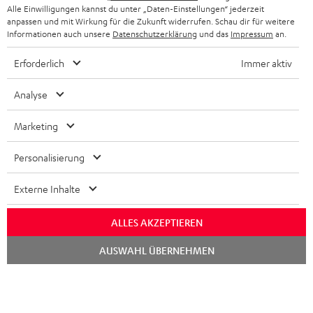
STEREOANLAGEN
Alle Einwilligungen kannst du unter „Daten-Einstellungen“ jederzeit
STORES
anpassen und mit Wirkung für die Zukunft widerrufen. Schau dir für weitere
FRANKREICH
LAUTSPRECHER
Informationen auch unsere
Datenschutzerklärung
und das
Impressum
an.
DEINE VORTEILE BEI TEUFEL
Erforderlich
Immer aktiv
POLEN
ULTIMA-SERIE
TEUFEL STORY
Analyse
IN-EAR-KOPFHÖRER
SPANIEN
UNSER MANAGEMENT
Marketing
FANSHOP
NACHHALTIGKEIT
ITALIEN
NEUHEITEN
Personalisierung
Technische Änderungen, Tippfehler und Irrtum vorbehalten. Das auf unseren
UNSERE WERTE
Fotos abgebildete Zubehör ist nicht im Lieferumfang enthalten. Etwaige
USA
Entsorgungsgebühren für Batterien sind im Preis inbegriffen.
Externe Inhalte
BILDUNGSRABATT
©2026 Lautsprecher Teufel GmbH - All rights reserved.
WEITERE LÄNDER
ALLES AKZEPTIEREN
GESCHENKGUTSCHEIN
Chat
Impressum
AGB
Datenschutz
Daten-Einstellungen
EU Data Act
AUSWAHL ÜBERNEHMEN
starten
BARRIEREFREIHEIT
Vertrag widerrufen