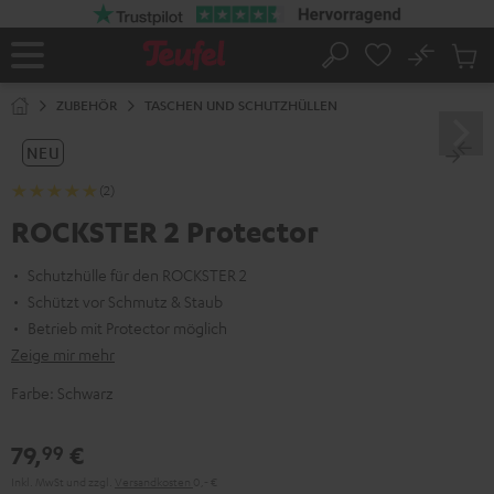
ZUM
NHALT
RINGEN
No
Abs
Startseite
Suche
Artike
im
ZUBEHÖR
TASCHEN UND SCHUTZHÜLLEN
Waren
NEU
(2)
ROCKSTER 2 Protector
Schutzhülle für den ROCKSTER 2
Schützt vor Schmutz & Staub
Betrieb mit Protector möglich
Zeige mir mehr
Farbe:
Schwarz
79,
€
99
Inkl. MwSt
und zzgl.
Versandkosten
0,‐ €