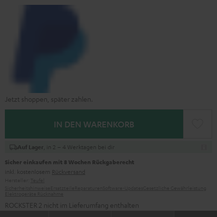
Jetzt shoppen, später zahlen.
IN DEN WARENKORB
, in 2 – 4 Werktagen bei dir
Auf Lager
Sicher einkaufen mit 8 Wochen Rückgaberecht
inkl. kostenlosem
Rückversand
Hersteller:
Teufel
Sicherheitshinweise
Ersatzteile
Reparaturen
Software-Updates
Gesetzliche Gewährleistung
Elektrogeräte Rücknahme
ROCKSTER 2 nicht im Lieferumfang enthalten