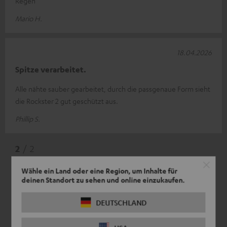
Regen
Mario H.
18.04.2026
Spitze verarbeitet.
Alle nähte sauber gearbeitet, durch die passgenaue Form sieht
die Rockster 2 gut geschützt aus.
Phillip S.
2
/ 2
Wähle ein Land oder eine Region, um Inhalte für
deinen Standort zu sehen und online einzukaufen.
DEUTSCHLAND