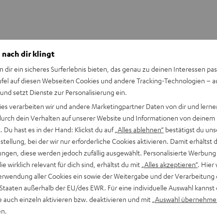
 nach dir klingt
n dir ein sicheres Surferlebnis bieten, das genau zu deinen Interessen pas
ufel auf diesen Webseiten Cookies und andere Tracking-Technologien – 
 und setzt Dienste zur Personalisierung ein.
ies verarbeiten wir und andere Marketingpartner Daten von dir und lernen
- durch dein Verhalten auf unserer Website und Informationen von deinem
Keinen Store in der Nähe? Kein Problem,
 Du hast es in der Hand: Klickst du auf
„Alles ablehnen“
bestätigst du uns
beratung
beraten dich auch persönlich am Telefo
tellung, bei der wir nur erforderliche Cookies aktivieren. Damit erhältst 
Hier Termin buchen
ngen, diese werden jedoch zufällig ausgewählt. Personalisierte Werbung
die wirklich relevant für dich sind, erhältst du mit
„Alles akzeptieren“
. Hier 
erwendung aller Cookies ein sowie der Weitergabe und der Verarbeitung 
 Staaten außerhalb der EU/des EWR. Für eine individuelle Auswahl kannst 
e auch einzeln aktivieren bzw. deaktivieren und mit
„Auswahl übernehme
en.