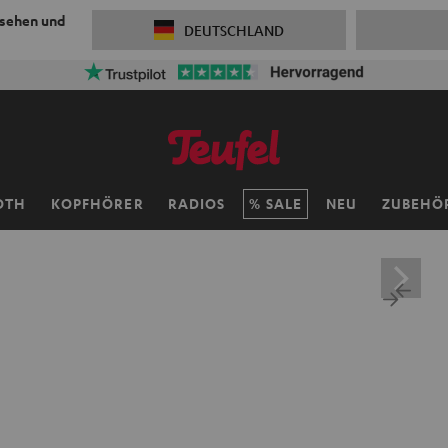
 sehen und
DEUTSCHLAND
50% Versandkosten sparen mit
VKF-72F
06
D
:
11
H
OTH
KOPFHÖRER
RADIOS
SALE
NEU
ZUBEHÖ