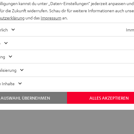
willigungen kannst du unter „Daten-Einstellungen“ jederzeit anpassen und
für die Zukunft widerrufen. Schau dir für weitere Informationen auch uns
utzerklärung
und das
Impressum
an.
rlich
Imme
ER NEO/Fender x Teufel ROCKSTER NEO Akku
e
gsstarker Ersatzakku für ROCKSTER NEO & Fender x Teufel ROC
ing
lektronik
lisierung
 Inhalte
AUSWAHL ÜBERNEHMEN
ALLES AKZEPTIEREN