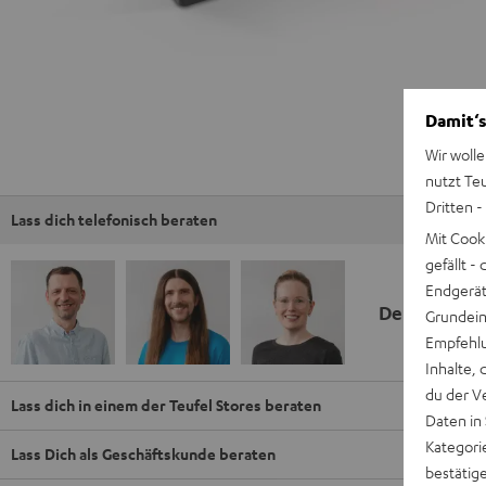
Damit‘s
Wir wolle
nutzt Te
Dritten -
Lass dich telefonisch beraten
Mit Cook
gefällt 
Endgerät.
Deine Kauf
Grundeins
Empfehlu
Inhalte, 
du der V
Lass dich in einem der Teufel Stores beraten
Daten in
Kategori
Lass Dich als Geschäftskunde beraten
bestätig