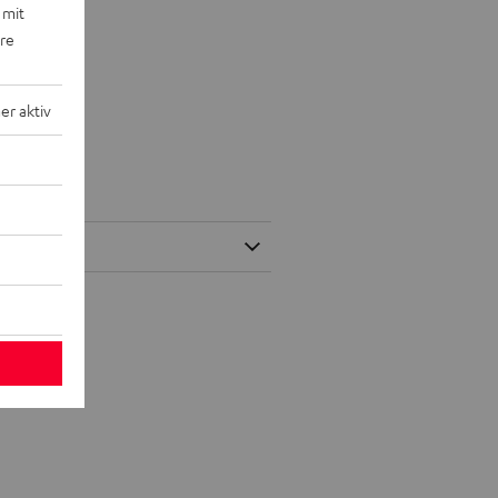
 mit
ere
r aktiv
KSTER NEO