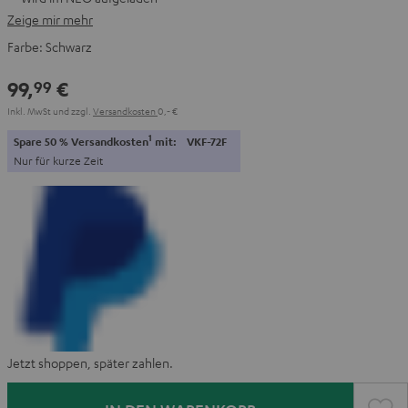
Zeige mir mehr
Farbe:
Schwarz
99,
€
99
Inkl. MwSt
und zzgl.
Versandkosten
0,‐ €
1
Spare 50 % Versandkosten
mit:
VKF-72F
Nur für kurze Zeit
Jetzt shoppen, später zahlen.