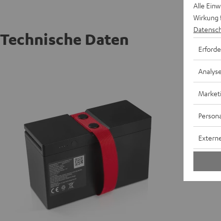
Alle Ein
Wirkung 
Datensch
Technische Daten
Erforde
ROCKST
Analys
Leistun
Market
E
Persona
Externe