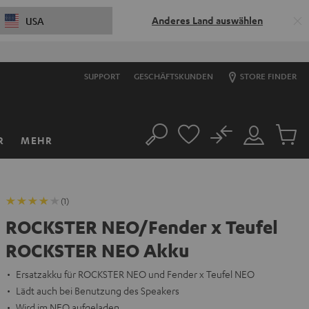
Anderes Land auswählen
USA
:
33
M
:
43
S
SUPPORT
GESCHÄFTSKUNDEN
STORE FINDER
No
R
MEHR
Suche
Mein
Artikel
Konto
im
Warenk
(1)
ROCKSTER NEO/Fender x Teufel
ROCKSTER NEO Akku
Ersatzakku für ROCKSTER NEO und Fender x Teufel NEO
Lädt auch bei Benutzung des Speakers
Wird im NEO aufgeladen