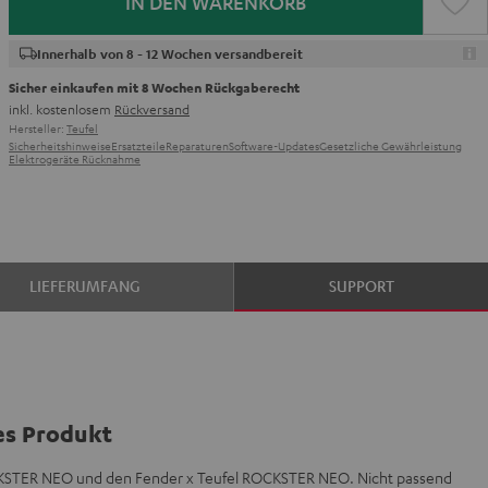
IN DEN WARENKORB
Innerhalb von 8 - 12 Wochen versandbereit
Sicher einkaufen mit 8 Wochen Rückgaberecht
inkl. kostenlosem
Rückversand
Hersteller:
Teufel
Sicherheitshinweise
Ersatzteile
Reparaturen
Software-Updates
Gesetzliche Gewährleistung
Elektrogeräte Rücknahme
LIEFERUMFANG
SUPPORT
es Produkt
CKSTER NEO und den Fender x Teufel ROCKSTER NEO. Nicht passend