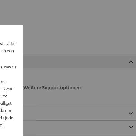
st. Dafür
auch von
, was dir
 wir
ere
n.
Weitere Supportoptionen
du zwar
 und
willigst
deiner
du jede
n“