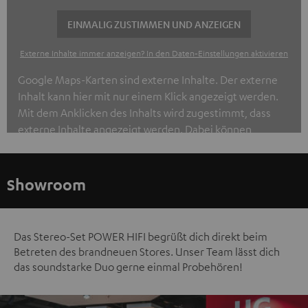
EINMALIG ZUSTIMMEN UND ANZEIGEN
Externe Inhalte immer anzeigen? In den Daten‑Einstellungen aktivieren
Google Maps-Karten sind externe Inhalte. Der externe
Inhalt kann hier mit nur einem Klick angezeigt werden.
Mit dem Anklicken des Inhalts wird zugestimmt, dass
externe Inhalte angezeigt werden. Dabei können
personenbezogene Daten an Drittplattformen
übermittelt werden.
Weitere Informationen sind in der
Datenschutzerklärung unter I zu finden
.
Showroom
Das Stereo-Set POWER HIFI begrüßt dich direkt beim
Betreten des brandneuen Stores. Unser Team lässt dich
das soundstarke Duo gerne einmal Probehören!