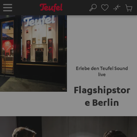
ZUM
NHALT
No
Abs
Startseite
Suche
RINGEN
Artike
im
Waren
Erlebe den Teufel Sound
live
Flagshipstor
e Berlin