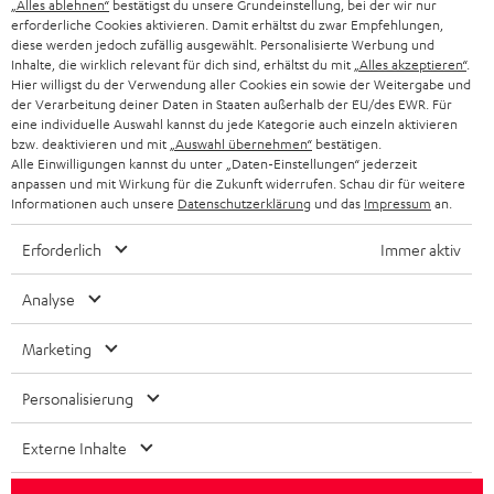
„Alles ablehnen“
bestätigst du unsere Grundeinstellung, bei der wir nur
GESCHÄFTSKUNDEN
erforderliche Cookies aktivieren. Damit erhältst du zwar Empfehlungen,
SCHWEIZ
BLUETOOTH-LAUTSPRECHER
diese werden jedoch zufällig ausgewählt. Personalisierte Werbung und
PARTNERPROGRAMM
Inhalte, die wirklich relevant für dich sind, erhältst du mit
„Alles akzeptieren“
.
Hier willigst du der Verwendung aller Cookies ein sowie der Weitergabe und
KOPFHÖRER
NIEDERLANDE
der Verarbeitung deiner Daten in Staaten außerhalb der EU/des EWR. Für
BLOG
eine individuelle Auswahl kannst du jede Kategorie auch einzeln aktivieren
BLUETOOTH-KOPFHÖRER
bzw. deaktivieren und mit
„Auswahl übernehmen“
bestätigen.
NEWSLETTER
Alle Einwilligungen kannst du unter „Daten-Einstellungen“ jederzeit
BELGIEN
anpassen und mit Wirkung für die Zukunft widerrufen. Schau dir für weitere
STEREOANLAGEN
STORES
Informationen auch unsere
Datenschutzerklärung
und das
Impressum
an.
FRANKREICH
LAUTSPRECHER
Erforderlich
Immer aktiv
DEINE VORTEILE BEI TEUFEL
POLEN
ULTIMA-SERIE
Analyse
TEUFEL STORY
IN-EAR-KOPFHÖRER
SPANIEN
UNSER MANAGEMENT
Marketing
FANSHOP
NACHHALTIGKEIT
Personalisierung
ITALIEN
NEUHEITEN
Technische Änderungen, Tippfehler und Irrtum vorbehalten. Das auf unseren
Chat
UNSERE WERTE
Externe Inhalte
starten
Fotos abgebildete Zubehör ist nicht im Lieferumfang enthalten. Etwaige
USA
Entsorgungsgebühren für Batterien sind im Preis inbegriffen.
BILDUNGSRABATT