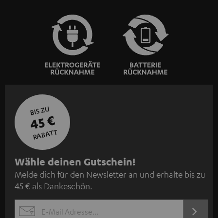
BIS ZU
45 €
RABATT
N
Wähle deinen Gutschein!
Melde dich für den Newsletter an und erhalte bis zu
e
45 € als Dankeschön.
w
s
JETZT
EMAIL