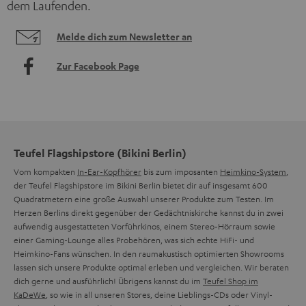
dem Laufenden.
Melde dich zum Newsletter an
Zur Facebook Page
Teufel Flagshipstore (Bikini Berlin)
Vom kompakten
In-Ear-Kopfhörer
bis zum imposanten
Heimkino-System
,
der Teufel Flagshipstore im Bikini Berlin bietet dir auf insgesamt 600
Quadratmetern eine große Auswahl unserer Produkte zum Testen. Im
Herzen Berlins direkt gegenüber der Gedächtniskirche kannst du in zwei
aufwendig ausgestatteten Vorführkinos, einem Stereo-Hörraum sowie
einer Gaming-Lounge alles Probehören, was sich echte HiFi- und
Heimkino-Fans wünschen. In den raumakustisch optimierten Showrooms
lassen sich unsere Produkte optimal erleben und vergleichen. Wir beraten
dich gerne und ausführlich! Übrigens kannst du im
Teufel Shop im
KaDeWe
, so wie in all unseren Stores, deine Lieblings-CDs oder Vinyl-