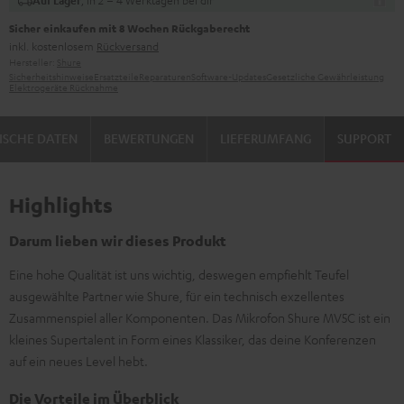
, in 2 – 4 Werktagen bei dir
Auf Lager
Sicher einkaufen mit 8 Wochen Rückgaberecht
inkl. kostenlosem
Rückversand
Hersteller:
Shure
Sicherheitshinweise
Ersatzteile
Reparaturen
Software-Updates
Gesetzliche Gewährleistung
Elektrogeräte Rücknahme
ISCHE DATEN
BEWERTUNGEN
LIEFERUMFANG
SUPPORT
Highlights
Darum lieben wir dieses Produkt
Eine hohe Qualität ist uns wichtig, deswegen empfiehlt Teufel
ausgewählte Partner wie Shure, für ein technisch exzellentes
Zusammenspiel aller Komponenten. Das Mikrofon Shure MV5C ist ein
kleines Supertalent in Form eines Klassiker, das deine Konferenzen
auf ein neues Level hebt.
Die Vorteile im Überblick