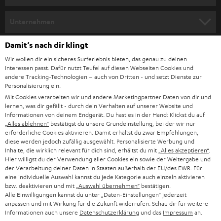
m
HEIMKINO
e
Unternehmen
l
HEIMKINO-KOMPLETTANLAGEN
SUPPORT
Damit‘s nach dir klingt
d
Teufel Onlineshops
Wir wollen dir ein sicheres Surferlebnis bieten, das genau zu deinen
SOUNDBAR
u
KARRIERE
Interessen passt. Dafür nutzt Teufel auf diesen Webseiten Cookies und
DEUTSCHLAND
n
andere Tracking-Technologien – auch von Dritten - und setzt Dienste zur
HIFI-LAUTSPRECHER
Personalisierung ein.
PRESSE & MARKETING
g
Mit Cookies verarbeiten wir und andere Marketingpartner Daten von dir und
ÖSTERREICH
SMART HOME
lernen, was dir gefällt - durch dein Verhalten auf unserer Website und
GESCHÄFTSKUNDEN
Informationen von deinem Endgerät. Du hast es in der Hand: Klickst du auf
„Alles ablehnen“
bestätigst du unsere Grundeinstellung, bei der wir nur
SCHWEIZ
BLUETOOTH-LAUTSPRECHER
PARTNERPROGRAMM
erforderliche Cookies aktivieren. Damit erhältst du zwar Empfehlungen,
diese werden jedoch zufällig ausgewählt. Personalisierte Werbung und
KOPFHÖRER
Inhalte, die wirklich relevant für dich sind, erhältst du mit
„Alles akzeptieren“
.
NIEDERLANDE
BLOG
Hier willigst du der Verwendung aller Cookies ein sowie der Weitergabe und
der Verarbeitung deiner Daten in Staaten außerhalb der EU/des EWR. Für
BLUETOOTH-KOPFHÖRER
NEWSLETTER
eine individuelle Auswahl kannst du jede Kategorie auch einzeln aktivieren
BELGIEN
bzw. deaktivieren und mit
„Auswahl übernehmen“
bestätigen.
STEREOANLAGEN
Alle Einwilligungen kannst du unter „Daten-Einstellungen“ jederzeit
STORES
anpassen und mit Wirkung für die Zukunft widerrufen. Schau dir für weitere
FRANKREICH
LAUTSPRECHER
Informationen auch unsere
Datenschutzerklärung
und das
Impressum
an.
DEINE VORTEILE BEI TEUFEL