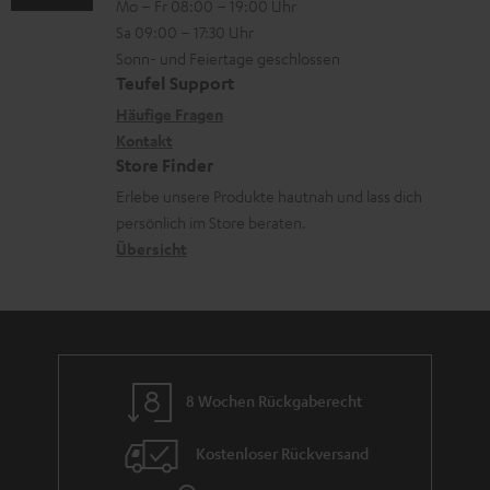
n
Mo – Fr 08:00 – 19:00 Uhr
-
n
r
z
e
Sa 09:00 – 17:30 Uhr
L
t
ä
u
r
Sonn- und Feiertage geschlossen
e
a
t
Teufel Support
r
s
x
k
e
Häufige Fragen
G
a
i
Kontakt
t
R
a
n
Store Finder
k
d
ü
r
d
Erlebe unsere Produkte hautnah und lass dich
o
a
c
a
persönlich im Store beraten.
n
t
k
Übersicht
n
e
n
t
n
a
i
h
e
m
8 Wochen Rückgaberecht
e
Kostenloser Rückversand