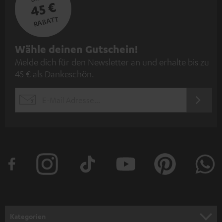
45 €
RABATT
N
Wähle deinen Gutschein!
Melde dich für den Newsletter an und erhalte bis zu
e
45 € als Dankeschön.
w
s
JETZT
EMAIL
l
ANME
WIDGET
e
t
t
e
r
a
n
Kategorien