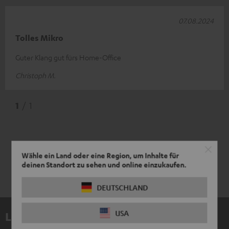
07.08.2024
Tolles Mikro
Guter Klang gut fürs Home-Office
Christoph M.
1
/ 1
Wähle ein Land oder eine Region, um Inhalte für
deinen Standort zu sehen und online einzukaufen.
DEUTSCHLAND
USA
Lieferumfang