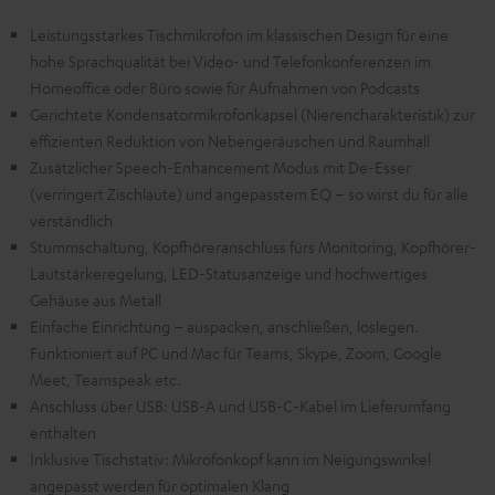
Leistungsstarkes Tischmikrofon im klassischen Design für eine
hohe Sprachqualität bei Video- und Telefonkonferenzen im
Homeoffice oder Büro sowie für Aufnahmen von Podcasts
Gerichtete Kondensatormikrofonkapsel (Nierencharakteristik) zur
effizienten Reduktion von Nebengeräuschen und Raumhall
Zusätzlicher Speech-Enhancement Modus mit De-Esser
(verringert Zischlaute) und angepasstem EQ – so wirst du für alle
verständlich
Stummschaltung, Kopfhöreranschluss fürs Monitoring, Kopfhörer-
Lautstärkeregelung, LED-Statusanzeige und hochwertiges
Gehäuse aus Metall
Einfache Einrichtung – auspacken, anschließen, loslegen.
Funktioniert auf PC und Mac für Teams, Skype, Zoom, Google
Meet, Teamspeak etc.
Anschluss über USB: USB-A und USB-C-Kabel im Lieferumfang
enthalten
Inklusive Tischstativ: Mikrofonkopf kann im Neigungswinkel
angepasst werden für optimalen Klang