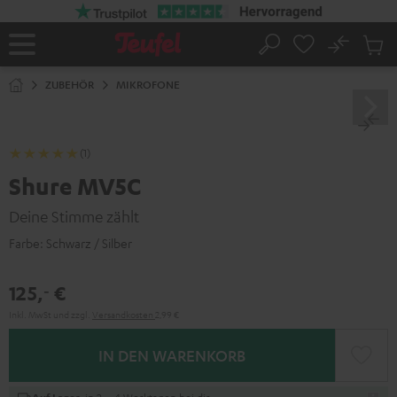
ZUM
NHALT
RINGEN
No
Abs
Startseite
Suche
Artike
im
ZUBEHÖR
MIKROFONE
Waren
(1)
Shure MV5C
Deine Stimme zählt
Farbe:
Schwarz / Silber
125,
€
‐
Inkl. MwSt
und zzgl.
Versandkosten
2,99 €
IN DEN WARENKORB