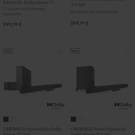
Edition für Dolby Atmos "7.1-Set"
Surround
Surround
für
für
"5.1-Set"
7.1-System mit stärkerem
Power
Power
Dolby
Dolby
Die starke mit Dolby Atmos
Subwoofer
Edition
Edition
Atmos
Atmos
599,
€
99
999,
€
für
für
99
"5.1-
"5.1-
Dolby
Dolby
Set"
Set"
Atmos
Atmos
Schwarz
Weiß
"7.1-
"7.1-
NEU
NEU
Set"
Set"
Schwarz
Weiß
CINEBAR
CINEBAR
CINEBAR
CINEBAR
22
22
22
22
CINEBAR 22 Surround für Dolby
CINEBAR 22 Power Edition für
Atmos "7.1-Set"
Dolby Atmos "5.1-Set"
Surround
Surround
Power
Power