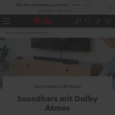
ZUM
50% Versandkosten sparen mit
VKF-72F
NHALT
RINGEN
05
D
:
04
H
:
09
M
:
01
S
No
Abs
Startseite
Suche
Artike
im
ALLE SOUNDBARS PRODUKTE
Waren
Dein Einstieg in 3D-Sound
Soundbars mit Dolby
Atmos