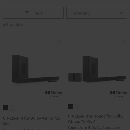
Filtern
6 Produkte
CINEBAR
CINEBAR
CINEBAR
CINEBAR
11
11
11
11
CINEBAR 11 Surround für Dolby
CINEBAR 11 für Dolby Atmos "2.1-
Atmos "4.1-Set"
Surround
Surround
für
für
Set"
Soundbar mit Dolby Atmos und
für
für
Dolby
Dolby