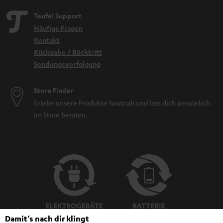
Teufel Support
Häufige Fragen
Kontakt
Rückgabe / Rücktritt
Sendungsverfolgung
Store Finder
Erlebe unsere Produkte hautnah und lass dich persönlich
im Store beraten.
Damit‘s nach dir klingt