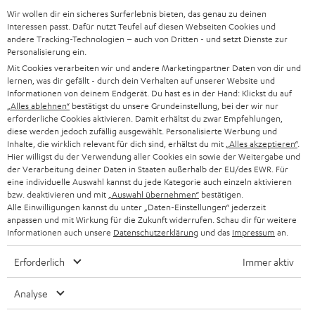
Wir wollen dir ein sicheres Surferlebnis bieten, das genau zu deinen
Interessen passt. Dafür nutzt Teufel auf diesen Webseiten Cookies und
BIS ZU
andere Tracking-Technologien – auch von Dritten - und setzt Dienste zur
45 €
Personalisierung ein.
Mit Cookies verarbeiten wir und andere Marketingpartner Daten von dir und
RABATT
lernen, was dir gefällt - durch dein Verhalten auf unserer Website und
Informationen von deinem Endgerät. Du hast es in der Hand: Klickst du auf
„Alles ablehnen“
bestätigst du unsere Grundeinstellung, bei der wir nur
N
Wähle deinen Gutschein!
erforderliche Cookies aktivieren. Damit erhältst du zwar Empfehlungen,
diese werden jedoch zufällig ausgewählt. Personalisierte Werbung und
Melde dich für den Newsletter an und erhalte bis zu
e
Inhalte, die wirklich relevant für dich sind, erhältst du mit
„Alles akzeptieren“
.
45 € als Dankeschön.
w
Hier willigst du der Verwendung aller Cookies ein sowie der Weitergabe und
der Verarbeitung deiner Daten in Staaten außerhalb der EU/des EWR. Für
s
eine individuelle Auswahl kannst du jede Kategorie auch einzeln aktivieren
JETZT
EMAIL
bzw. deaktivieren und mit
„Auswahl übernehmen“
bestätigen.
l
ANME
Alle Einwilligungen kannst du unter „Daten-Einstellungen“ jederzeit
WIDGET
e
anpassen und mit Wirkung für die Zukunft widerrufen. Schau dir für weitere
Informationen auch unsere
Datenschutzerklärung
und das
Impressum
an.
t
t
Erforderlich
Immer aktiv
e
Analyse
r