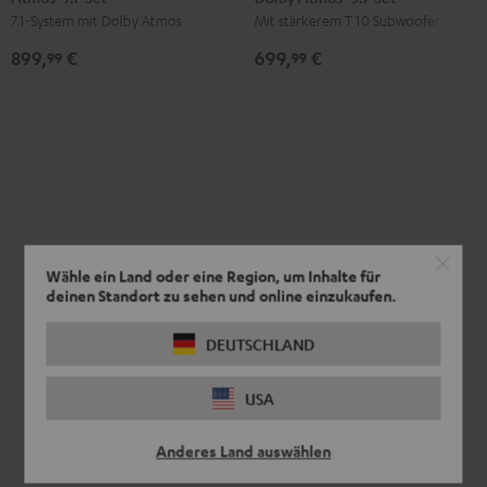
7.1-System mit Dolby Atmos
Mit stärkerem T 10 Subwoofer
für
für
Edition
Edition
Dolby
Dolby
für
für
899,
€
699,
€
99
99
Atmos
Atmos
Dolby
Dolby
"7.1-
"7.1-
Atmos
Atmos
Set"
Set"
"5.1-
"5.1-
Schwarz
Weiß
Set"
Set"
Schwarz
Weiß
Wähle ein Land oder eine Region, um Inhalte für
deinen Standort zu sehen und online einzukaufen.
DEUTSCHLAND
USA
Anderes Land auswählen