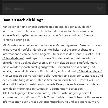
m
HEIMKINO
e
Unternehmen
l
HEIMKINO-KOMPLETTANLAGEN
SUPPORT
Damit‘s nach dir klingt
d
Teufel Onlineshops
Wir wollen dir ein sicheres Surferlebnis bieten, das genau zu deinen
SOUNDBAR
u
KARRIERE
Interessen passt. Dafür nutzt Teufel auf diesen Webseiten Cookies und
DEUTSCHLAND
n
andere Tracking-Technologien – auch von Dritten - und setzt Dienste zur
HIFI-LAUTSPRECHER
Personalisierung ein.
PRESSE & MARKETING
g
Mit Cookies verarbeiten wir und andere Marketingpartner Daten von dir und
ÖSTERREICH
SMART HOME
lernen, was dir gefällt - durch dein Verhalten auf unserer Website und
GESCHÄFTSKUNDEN
Informationen von deinem Endgerät. Du hast es in der Hand: Klickst du auf
„Alles ablehnen“
bestätigst du unsere Grundeinstellung, bei der wir nur
SCHWEIZ
BLUETOOTH-LAUTSPRECHER
PARTNERPROGRAMM
erforderliche Cookies aktivieren. Damit erhältst du zwar Empfehlungen,
diese werden jedoch zufällig ausgewählt. Personalisierte Werbung und
KOPFHÖRER
Inhalte, die wirklich relevant für dich sind, erhältst du mit
„Alles akzeptieren“
.
NIEDERLANDE
BLOG
Hier willigst du der Verwendung aller Cookies ein sowie der Weitergabe und
der Verarbeitung deiner Daten in Staaten außerhalb der EU/des EWR. Für
BLUETOOTH-KOPFHÖRER
NEWSLETTER
eine individuelle Auswahl kannst du jede Kategorie auch einzeln aktivieren
BELGIEN
bzw. deaktivieren und mit
„Auswahl übernehmen“
bestätigen.
STEREOANLAGEN
Alle Einwilligungen kannst du unter „Daten-Einstellungen“ jederzeit
STORES
anpassen und mit Wirkung für die Zukunft widerrufen. Schau dir für weitere
FRANKREICH
LAUTSPRECHER
Informationen auch unsere
Datenschutzerklärung
und das
Impressum
an.
DEINE VORTEILE BEI TEUFEL