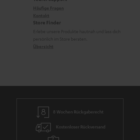
r
s
x
k
e
Häufige Fragen
G
a
i
Kontakt
t
R
a
n
Store Finder
k
d
ü
r
d
Erlebe unsere Produkte hautnah und lass dich
o
a
c
a
persönlich im Store beraten.
n
t
k
Übersicht
n
e
n
t
n
a
i
h
e
m
e
8 Wochen Rückgaberecht
Kostenloser Rückversand