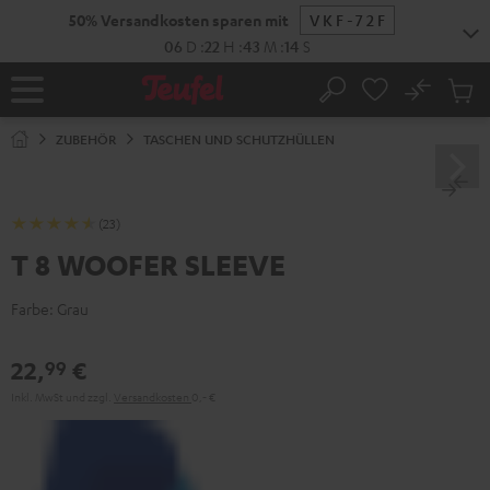
ZUM
50% Versandkosten sparen mit
VKF-72F
NHALT
RINGEN
06
D
:
22
H
:
43
M
:
14
S
No
Abs
Startseite
Suche
Artike
im
ZUBEHÖR
TASCHEN UND SCHUTZHÜLLEN
Waren
(23)
T 8 WOOFER SLEEVE
Farbe:
Grau
22,
€
99
Inkl. MwSt
und zzgl.
Versandkosten
0,‐ €