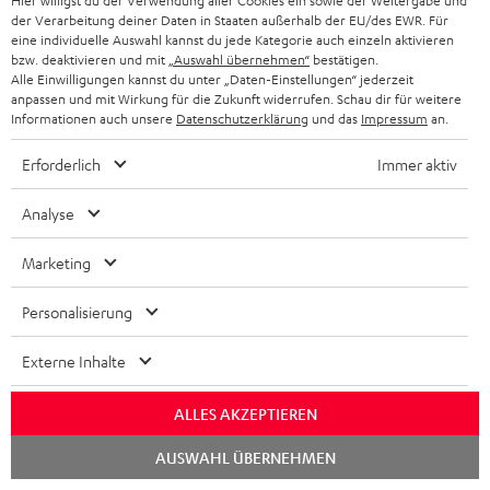
Hier willigst du der Verwendung aller Cookies ein sowie der Weitergabe und
der Verarbeitung deiner Daten in Staaten außerhalb der EU/des EWR. Für
eine individuelle Auswahl kannst du jede Kategorie auch einzeln aktivieren
bzw. deaktivieren und mit
„Auswahl übernehmen“
bestätigen.
Alle Einwilligungen kannst du unter „Daten-Einstellungen“ jederzeit
anpassen und mit Wirkung für die Zukunft widerrufen. Schau dir für weitere
Informationen auch unsere
Datenschutzerklärung
und das
Impressum
an.
BIS ZU
45 €
Erforderlich
Immer aktiv
RABATT
Analyse
N
Wähle deinen Gutschein!
Marketing
Melde dich für den Newsletter an und erhalte bis zu
e
45 € als Dankeschön.
w
Personalisierung
s
Externe Inhalte
JETZT
EMAIL
l
ANME
WIDGET
e
ALLES AKZEPTIEREN
t
Chat
AUSWAHL ÜBERNEHMEN
t
starten