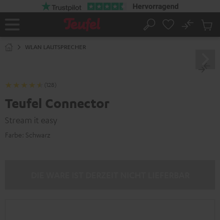
ZUM
NHALT
RINGEN
No
Abs
Startseite
Suche
Artike
im
WLAN LAUTSPRECHER
Waren
(128)
Teufel Connector
Stream it easy
Farbe:
Schwarz
DIE WARE IST DERZEIT NICHT LIEFERBAR