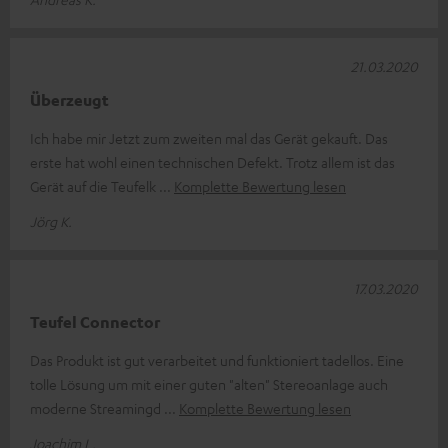
21.03.2020
Überzeugt
Ich habe mir Jetzt zum zweiten mal das Gerät gekauft. Das
erste hat wohl einen technischen Defekt. Trotz allem ist das
Gerät auf die Teufelk
Komplette Bewertung lesen
Jörg K.
17.03.2020
Teufel Connector
Das Produkt ist gut verarbeitet und funktioniert tadellos. Eine
tolle Lösung um mit einer guten "alten" Stereoanlage auch
moderne Streamingd
Komplette Bewertung lesen
Joachim L.