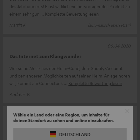
des Jahrhunderts! Er ist wirklich ein hervorragendes Produkt zu
einem sehr gün
Komplette Bewertung lesen
Martin K.
(automatisch übersetzt *)
06.04.2020
Das Internet zum Klangwunder
Wer seine Musik aus der Heim-Coud, dem Spotify-Account
und den anderen Möglichkeiten auf seiner Heim-Anlage hören
will, kommt am Connector k
Komplette Bewertung lesen
Andreas V.
Wähle ein Land oder eine Region, um Inhalte für
03.04.2020
deinen Standort zu sehen und online einzukaufen.
Macht meinen Stereo Verstärker Netzfähig
DEUTSCHLAND
Konnte damit aus meinem Yamaha Verstärker ein echtes