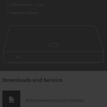
1 × LAN-Kabel 2 m – Grau
1 × Netzteil – Schwarz
Downloads und Service
D
Bedienungsanleitung: Teufel Connector