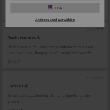
Netzwerk Gerät machen. Genau was ich wollte.
USA
Peter L.
Anderes Land auswählen
31.03.2020
Macht was er soll.
Ich habe den Teufel Connector gekauft um meine Ultima 40
Aktiv ins WLAN zu bringen. Alles funktioniert einwandfrei!
Daniel S.
23.03.2020
Einfach toll...
Ein tolles Gerät...schnell installiert und Superklang...ein
Erlebnis...
Andreas K.