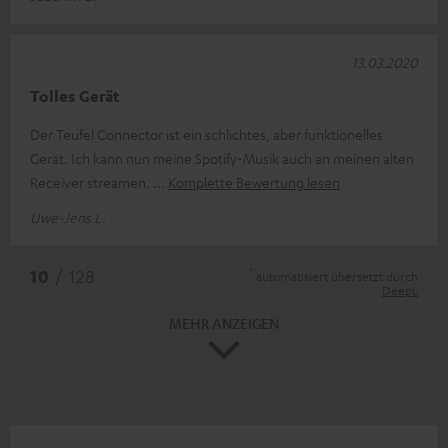
13.03.2020
Tolles Gerät
Der Teufel Connector ist ein schlichtes, aber funktionelles
Gerät. Ich kann nun meine Spotify-Musik auch an meinen alten
Receiver streamen.
Komplette Bewertung lesen
Uwe-Jens L.
*
10
/ 128
automatisiert übersetzt durch
DeepL
MEHR ANZEIGEN