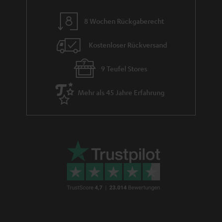
m
8 Wochen Rückgaberecht
e
Kostenloser Rückversand
9 Teufel Stores
Mehr als 45 Jahre Erfahrung