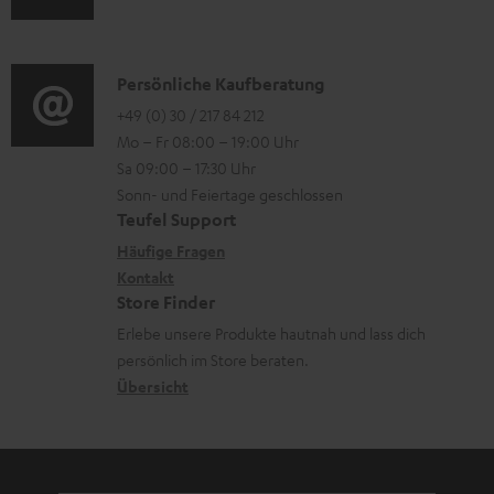
n
u
r
o
t
d
o
n
e
i
K
Persönliche Kaufberatung
g
e
r
o
o
+49 (0) 30 / 217 84 212
e
n
l
Mo – Fr 08:00 – 19:00 Uhr
-
n
r
z
a
Sa 09:00 – 17:30 Uhr
L
t
ä
u
Sonn- und Feiertage geschlossen
d
e
a
t
Teufel Support
r
e
x
k
e
Häufige Fragen
G
n
i
Kontakt
t
R
a
Store Finder
k
d
ü
r
Erlebe unsere Produkte hautnah und lass dich
o
a
c
a
persönlich im Store beraten.
n
t
k
Übersicht
n
e
n
t
n
a
i
h
e