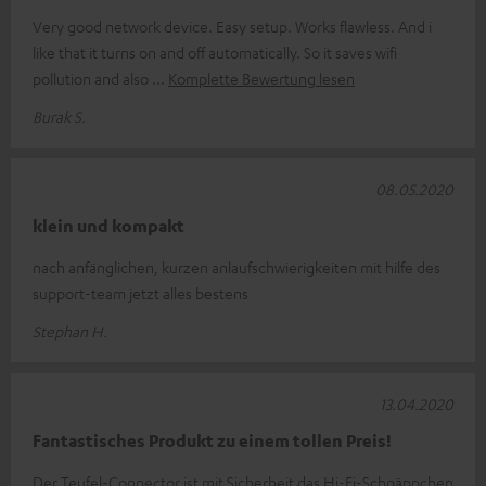
Very good network device. Easy setup. Works flawless. And i
like that it turns on and off automatically. So it saves wifi
pollution and also
Komplette Bewertung lesen
Burak S.
08.05.2020
klein und kompakt
nach anfänglichen, kurzen anlaufschwierigkeiten mit hilfe des
support-team jetzt alles bestens
Stephan H.
13.04.2020
Fantastisches Produkt zu einem tollen Preis!
Der Teufel-Connector ist mit Sicherheit das Hi-Fi-Schnäppchen