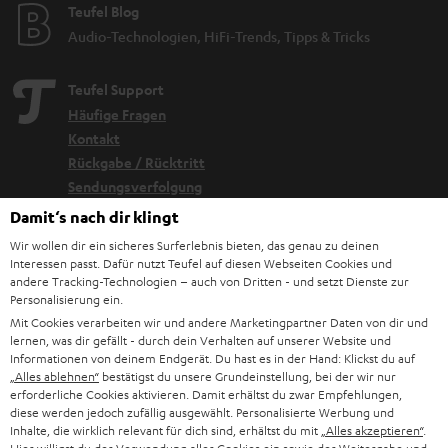
Teufel Blog
Audio-Technologien, HiFi-Trends, Tipps & Tricks
Teufel Support
Häufige Fragen
Kontakt
Rückgabe / Rücktritt
Sendungsverfolgung
Damit‘s nach dir klingt
Store Finder
Wir wollen dir ein sicheres Surferlebnis bieten, das genau zu deinen
Interessen passt. Dafür nutzt Teufel auf diesen Webseiten Cookies und
Erlebe unsere Produkte hautnah und lass dich persönlich
andere Tracking-Technologien – auch von Dritten - und setzt Dienste zur
im Store beraten.
Personalisierung ein.
Mit Cookies verarbeiten wir und andere Marketingpartner Daten von dir und
lernen, was dir gefällt - durch dein Verhalten auf unserer Website und
Informationen von deinem Endgerät. Du hast es in der Hand: Klickst du auf
„Alles ablehnen“
bestätigst du unsere Grundeinstellung, bei der wir nur
erforderliche Cookies aktivieren. Damit erhältst du zwar Empfehlungen,
diese werden jedoch zufällig ausgewählt. Personalisierte Werbung und
Inhalte, die wirklich relevant für dich sind, erhältst du mit
„Alles akzeptieren“
.