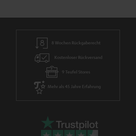
h
e
m
e
8 Wochen Rückgaberecht
Kostenloser Rückversand
9 Teufel Stores
Mehr als 45 Jahre Erfahrung