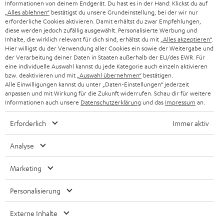
Informationen von deinem Endgerät. Du hast es in der Hand: Klickst du auf
„Alles ablehnen“
bestätigst du unsere Grundeinstellung, bei der wir nur
SCHWEIZ
BLUETOOTH-LAUTSPRECHER
PARTNERPROGRAMM
erforderliche Cookies aktivieren. Damit erhältst du zwar Empfehlungen,
diese werden jedoch zufällig ausgewählt. Personalisierte Werbung und
KOPFHÖRER
Inhalte, die wirklich relevant für dich sind, erhältst du mit
„Alles akzeptieren“
.
NIEDERLANDE
BLOG
Hier willigst du der Verwendung aller Cookies ein sowie der Weitergabe und
der Verarbeitung deiner Daten in Staaten außerhalb der EU/des EWR. Für
BLUETOOTH-KOPFHÖRER
NEWSLETTER
eine individuelle Auswahl kannst du jede Kategorie auch einzeln aktivieren
BELGIEN
bzw. deaktivieren und mit
„Auswahl übernehmen“
bestätigen.
STEREOANLAGEN
Alle Einwilligungen kannst du unter „Daten-Einstellungen“ jederzeit
STORES
anpassen und mit Wirkung für die Zukunft widerrufen. Schau dir für weitere
FRANKREICH
LAUTSPRECHER
Informationen auch unsere
Datenschutzerklärung
und das
Impressum
an.
DEINE VORTEILE BEI TEUFEL
Erforderlich
Immer aktiv
POLEN
ULTIMA-SERIE
TEUFEL STORY
Analyse
IN-EAR-KOPFHÖRER
SPANIEN
UNSER MANAGEMENT
Marketing
FANSHOP
NACHHALTIGKEIT
ITALIEN
NEUHEITEN
Personalisierung
Technische Änderungen, Tippfehler und Irrtum vorbehalten. Das auf unseren
UNSERE WERTE
Fotos abgebildete Zubehör ist nicht im Lieferumfang enthalten. Etwaige
USA
Entsorgungsgebühren für Batterien sind im Preis inbegriffen.
Externe Inhalte
BILDUNGSRABATT