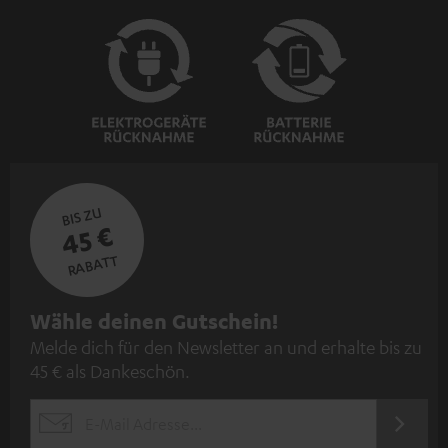
BIS ZU
45 €
RABATT
N
Wähle deinen Gutschein!
Melde dich für den Newsletter an und erhalte bis zu
e
45 € als Dankeschön.
w
s
JETZT
EMAIL
l
ANME