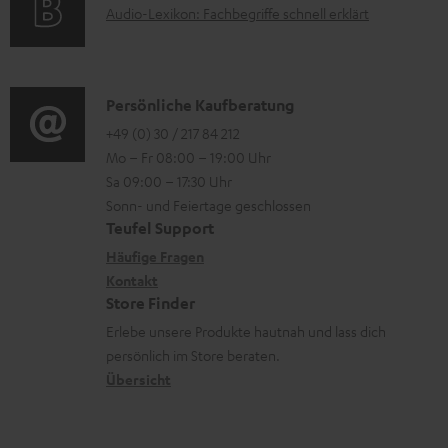
A
Audio-Lexikon: Fachbegriffe schnell erklärt
t
i
n
u
r
o
z
d
o
n
u
i
K
Persönliche Kaufberatung
g
e
m
o
o
+49 (0) 30 / 217 84 212
e
n
V
Mo – Fr 08:00 – 19:00 Uhr
-
n
r
z
e
Sa 09:00 – 17:30 Uhr
L
t
ä
u
r
Sonn- und Feiertage geschlossen
e
a
t
Teufel Support
r
s
x
k
e
Häufige Fragen
G
a
i
Kontakt
t
R
a
n
Store Finder
k
d
ü
r
d
Erlebe unsere Produkte hautnah und lass dich
o
a
c
a
persönlich im Store beraten.
n
t
k
Übersicht
n
e
n
t
n
a
i