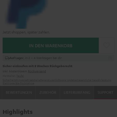
Jetzt shoppen, später zahlen.
IN DEN WARENKORB
, in 2 – 4 Werktagen bei dir
Auf Lager
Sicher einkaufen mit 8 Wochen Rückgaberecht
inkl. kostenlosem
Rückversand
Hersteller:
Teufel
Sicherheitshinweise
Ersatzteile
Reparaturen
Software-Updates
Gesetzliche Gewährleistung
Elektrogeräte Rücknahme
BEWERTUNGEN
ZUBEHÖR
LIEFERUMFANG
SUPPORT
Highlights