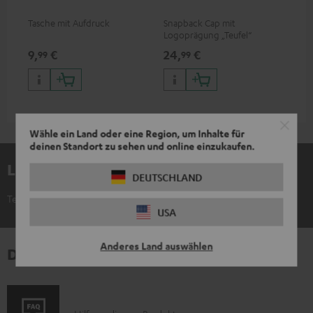
Tasche mit Aufdruck
Snapback Cap mit
Logoprägung „Teufel“
9,
€
24,
€
99
99
Wähle ein Land oder eine Region, um Inhalte für
deinen Standort zu sehen und online einzukaufen.
Lieferumfang
DEUTSCHLAND
Teufel QUARTETT
USA
Anderes Land auswählen
Downloads und Service