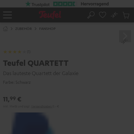
ZUM
NHALT
RINGEN
No
Abs
Startseite
Suche
Artike
im
ZUBEHÖR
FANSHOP
Waren
(1)
Teufel QUARTETT
Das lauteste Quartett der Galaxie
Farbe:
Schwarz
11,
€
99
Inkl. MwSt
und zzgl.
Versandkosten
0,‐ €