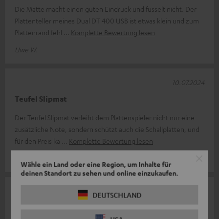
Die Matte macht einen guten Eindruck und fusselt nicht. Der
Plattenteller meines Dual DT 400 USB ist etwas klein und zum
Plattenrand fehl
Komplette Bewertung lesen
Uwe W.
10.07.2024
Teufel Slipmat
Der Teufel Slipmat verleiht dem Plattenspieler nicht nur eine
zusätzliche Note, sondern schützt auch die Schallplatten, und
für den Preis ka
Komplette Bewertung lesen
Laurent V.
(automatisch übersetzt *)
Wähle ein Land oder eine Region, um Inhalte für
deinen Standort zu sehen und online einzukaufen.
30.05.2024
DEUTSCHLAND
Toller Eyecatcher