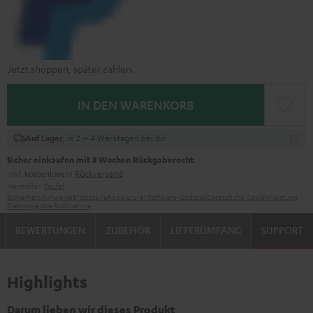
Jetzt shoppen, später zahlen.
IN DEN WARENKORB
, in 2 – 4 Werktagen bei dir
Auf Lager
Sicher einkaufen mit 8 Wochen Rückgaberecht
inkl. kostenlosem
Rückversand
Hersteller:
Teufel
Sicherheitshinweise
Ersatzteile
Reparaturen
Software-Updates
Gesetzliche Gewährleistung
Elektrogeräte Rücknahme
BEWERTUNGEN
ZUBEHÖR
LIEFERUMFANG
SUPPORT
Highlights
Darum lieben wir dieses Produkt