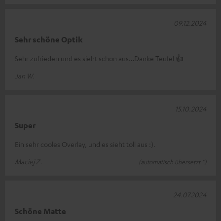
09.12.2024
Sehr schöne Optik
Sehr zufrieden und es sieht schön aus…Danke Teufel 👍
Jan W.
15.10.2024
Super
Ein sehr cooles Overlay, und es sieht toll aus :).
Maciej Z.
(automatisch übersetzt *)
24.07.2024
Schöne Matte