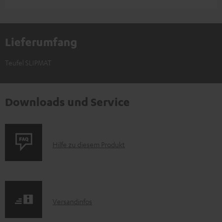
Lieferumfang
Teufel SLIPMAT
Downloads und Service
P
Hilfe zu diesem Produkt
r
o
d
I
Versandinfos
u
n
k