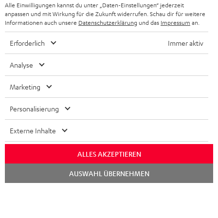
STEREOANLAGEN
Alle Einwilligungen kannst du unter „Daten-Einstellungen“ jederzeit
STORES
anpassen und mit Wirkung für die Zukunft widerrufen. Schau dir für weitere
FRANKREICH
LAUTSPRECHER
Informationen auch unsere
Datenschutzerklärung
und das
Impressum
an.
DEINE VORTEILE BEI TEUFEL
Erforderlich
Immer aktiv
POLEN
ULTIMA-SERIE
TEUFEL STORY
Analyse
IN-EAR-KOPFHÖRER
SPANIEN
UNSER MANAGEMENT
Marketing
FANSHOP
NACHHALTIGKEIT
ITALIEN
NEUHEITEN
Personalisierung
Technische Änderungen, Tippfehler und Irrtum vorbehalten. Das auf unseren
UNSERE WERTE
Fotos abgebildete Zubehör ist nicht im Lieferumfang enthalten. Etwaige
USA
Entsorgungsgebühren für Batterien sind im Preis inbegriffen.
Externe Inhalte
BILDUNGSRABATT
©2026 Lautsprecher Teufel GmbH - All rights reserved.
WEITERE LÄNDER
ALLES AKZEPTIEREN
GESCHENKGUTSCHEIN
Chat
Impressum
AGB
Datenschutz
Daten-Einstellungen
EU Data Act
AUSWAHL ÜBERNEHMEN
starten
BARRIEREFREIHEIT
Vertrag widerrufen