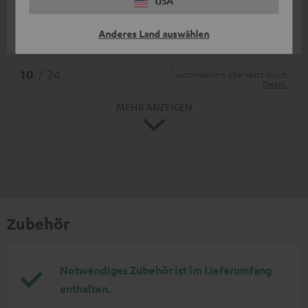
USA
Passgenau und optisch wirkungsvoll.
Anderes Land auswählen
Leif N.
*
10
/ 24
automatisiert übersetzt durch
DeepL
MEHR ANZEIGEN
Zubehör
Notwendiges Zubehör ist im Lieferumfang
enthalten.