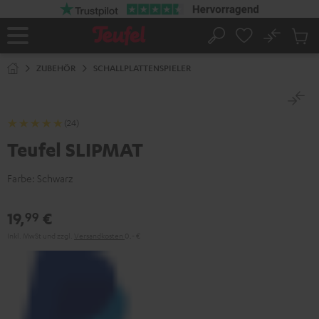
ZUM
NHALT
RINGEN
No
Abs
Startseite
Suche
Artike
im
ZUBEHÖR
SCHALLPLATTENSPIELER
Waren
(24)
Teufel SLIPMAT
Farbe:
Schwarz
19,
€
99
Inkl. MwSt
und zzgl.
Versandkosten
0,‐ €