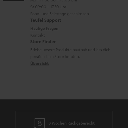
-
n
r
z
e
Sa 09:00 – 17:30 Uhr
L
t
ä
u
r
Sonn- und Feiertage geschlossen
e
a
t
Teufel Support
r
s
x
k
e
Häufige Fragen
G
a
i
Kontakt
t
R
a
n
Store Finder
k
d
ü
r
d
Erlebe unsere Produkte hautnah und lass dich
o
a
c
a
persönlich im Store beraten.
n
t
k
Übersicht
n
e
n
t
n
a
i
h
e
m
e
8 Wochen Rückgaberecht