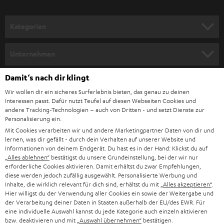
a
n
Kategorien
m
HEIMKINO
e
Unternehmen
l
HEIMKINO-KOMPLETTANLAGEN
SUPPORT
Damit‘s nach dir klingt
d
Teufel Onlineshops
Wir wollen dir ein sicheres Surferlebnis bieten, das genau zu deinen
SOUNDBAR
u
KARRIERE
Interessen passt. Dafür nutzt Teufel auf diesen Webseiten Cookies und
DEUTSCHLAND
n
andere Tracking-Technologien – auch von Dritten - und setzt Dienste zur
HIFI-LAUTSPRECHER
Personalisierung ein.
PRESSE & MARKETING
g
Mit Cookies verarbeiten wir und andere Marketingpartner Daten von dir und
ÖSTERREICH
SMART HOME
lernen, was dir gefällt - durch dein Verhalten auf unserer Website und
GESCHÄFTSKUNDEN
Informationen von deinem Endgerät. Du hast es in der Hand: Klickst du auf
„Alles ablehnen“
bestätigst du unsere Grundeinstellung, bei der wir nur
SCHWEIZ
BLUETOOTH-LAUTSPRECHER
PARTNERPROGRAMM
erforderliche Cookies aktivieren. Damit erhältst du zwar Empfehlungen,
diese werden jedoch zufällig ausgewählt. Personalisierte Werbung und
KOPFHÖRER
Inhalte, die wirklich relevant für dich sind, erhältst du mit
„Alles akzeptieren“
.
NIEDERLANDE
BLOG
Hier willigst du der Verwendung aller Cookies ein sowie der Weitergabe und
der Verarbeitung deiner Daten in Staaten außerhalb der EU/des EWR. Für
BLUETOOTH-KOPFHÖRER
NEWSLETTER
eine individuelle Auswahl kannst du jede Kategorie auch einzeln aktivieren
BELGIEN
bzw. deaktivieren und mit
„Auswahl übernehmen“
bestätigen.