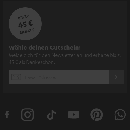
BIS ZU
45 €
RABATT
N
Wähle deinen Gutschein!
Melde dich für den Newsletter an und erhalte bis zu
e
45 € als Dankeschön.
w
s
JETZT
EMAIL
l
ANME
WIDGET
e
t
t
e
r