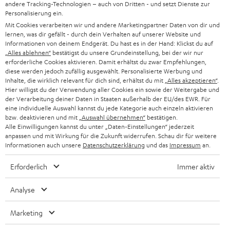
SOUNDBAR
andere Tracking-Technologien – auch von Dritten - und setzt Dienste zur
u
KARRIERE
Personalisierung ein.
DEUTSCHLAND
n
Mit Cookies verarbeiten wir und andere Marketingpartner Daten von dir und
HIFI-LAUTSPRECHER
PRESSE & MARKETING
lernen, was dir gefällt - durch dein Verhalten auf unserer Website und
g
ÖSTERREICH
Informationen von deinem Endgerät. Du hast es in der Hand: Klickst du auf
SMART HOME
„Alles ablehnen“
bestätigst du unsere Grundeinstellung, bei der wir nur
GESCHÄFTSKUNDEN
erforderliche Cookies aktivieren. Damit erhältst du zwar Empfehlungen,
diese werden jedoch zufällig ausgewählt. Personalisierte Werbung und
SCHWEIZ
BLUETOOTH-LAUTSPRECHER
PARTNERPROGRAMM
Inhalte, die wirklich relevant für dich sind, erhältst du mit
„Alles akzeptieren“
.
Hier willigst du der Verwendung aller Cookies ein sowie der Weitergabe und
KOPFHÖRER
der Verarbeitung deiner Daten in Staaten außerhalb der EU/des EWR. Für
NIEDERLANDE
BLOG
eine individuelle Auswahl kannst du jede Kategorie auch einzeln aktivieren
BLUETOOTH-KOPFHÖRER
bzw. deaktivieren und mit
„Auswahl übernehmen“
bestätigen.
NEWSLETTER
Alle Einwilligungen kannst du unter „Daten-Einstellungen“ jederzeit
BELGIEN
anpassen und mit Wirkung für die Zukunft widerrufen. Schau dir für weitere
STEREOANLAGEN
STORES
Informationen auch unsere
Datenschutzerklärung
und das
Impressum
an.
FRANKREICH
LAUTSPRECHER
Erforderlich
Immer aktiv
DEINE VORTEILE BEI TEUFEL
POLEN
ULTIMA-SERIE
Analyse
TEUFEL STORY
IN-EAR-KOPFHÖRER
SPANIEN
Marketing
UNSER MANAGEMENT
FANSHOP