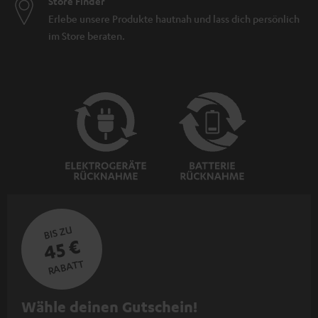
Store Finder
Erlebe unsere Produkte hautnah und lass dich persönlich
im Store beraten.
BIS ZU
45 €
RABATT
N
Wähle deinen Gutschein!