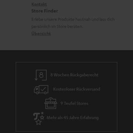
i
Kontakt
t
R
a
Store Finder
k
d
ü
r
Erlebe unsere Produkte hautnah und lass dich
o
a
c
a
persönlich im Store beraten.
n
t
k
Übersicht
n
e
n
t
n
a
i
h
e
m
8 Wochen Rückgaberecht
e
Kostenloser Rückversand
9 Teufel Stores
Mehr als 45 Jahre Erfahrung