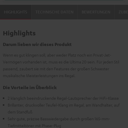
HIGHLIGHTS
TECHNISCHE DATEN
BEWERTUNGEN
ZUB
Highlights
Darum lieben wir dieses Produkt
Wenn es gut klingen soll, aber weder Platz noch ein Privat-Jet-
Vermögen vorhanden ist, muss es die Ultima 20 sein. Für jeden Stil
passend, zaubert sie mit den Features der großen Schwester
musikalische Meisterleistungen ins Regal.
Die Vorteile im Überblick
2 klanglich beeindruckende Regal-Lautsprecher der HiFi-Klasse
Brillanter, druckvoller Teufel-Klang im Regal, am Wandhalter, auf
dem Standfuß
Sehr gute, präzise Basswiedergabe durch großen 165-mm-
Tiefmitteltöner mit Phase-Plug