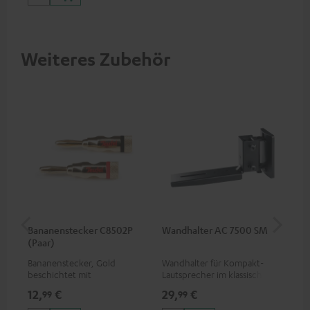
Weiteres Zubehör
Bananenstecker C8502P
Wandhalter AC 7500 SM
Lev
(Paar)
Bananenstecker, Gold
Wandhalter für Kompakt-
Sp
beschichtet mit
Lautsprecher im klassischen
Schraubklemme
Holzboxen-Format und
12,
€
29,
€
16
99
99
Dipole