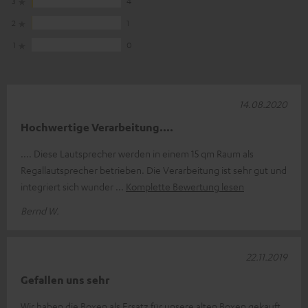
3
4
2
1
1
0
14.08.2020
Hochwertige Verarbeitung....
.... Diese Lautsprecher werden in einem 15 qm Raum als
Regallautsprecher betrieben. Die Verarbeitung ist sehr gut und
integriert sich wunder
Komplette Bewertung lesen
Bernd W.
22.11.2019
Gefallen uns sehr
Wir haben die Boxen als Ersatz für unsere alten Boxen gekauft.