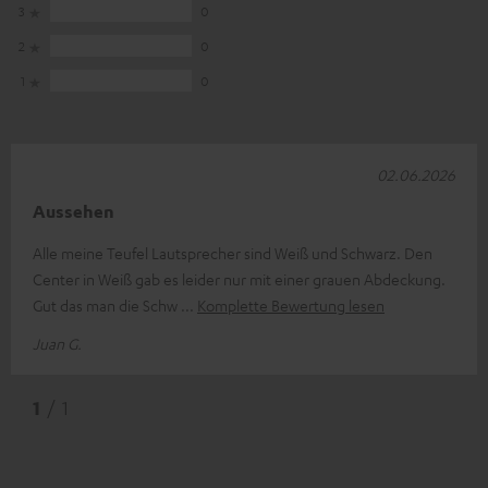
3
0
2
0
1
0
02.06.2026
Aussehen
Alle meine Teufel Lautsprecher sind Weiß und Schwarz. Den
Center in Weiß gab es leider nur mit einer grauen Abdeckung.
Gut das man die Schw
Komplette Bewertung lesen
Juan G.
1
/ 1