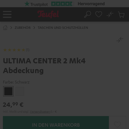
ZUM
NHALT
RINGEN
No
Abs
Startseite
Suche
Artike
im
ZUBEHÖR
TASCHEN UND SCHUTZHÜLLEN
Waren
(1)
ULTIMA CENTER 2 Mk4
Abdeckung
Farbe:
Schwarz
Schwarz
Weiß
24,
€
99
Inkl. MwSt
und zzgl.
Versandkosten
0,‐ €
IN DEN WARENKORB