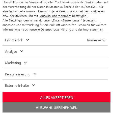
STORES
Hier willigst du der Verwendung aller Cookies ein sowie der Weitergabe und
FRANKREICH
der Verarbeitung deiner Daten in Staaten außerhalb der EU/des EWR. Für
LAUTSPRECHER
eine individuelle Auswahl kannst du jede Kategorie auch einzeln aktivieren
DEINE VORTEILE BEI TEUFEL
bzw. deaktivieren und mit
„Auswahl übernehmen“
bestätigen.
POLEN
ULTIMA-SERIE
Alle Einwilligungen kannst du unter „Daten-Einstellungen“ jederzeit
TEUFEL STORY
anpassen und mit Wirkung für die Zukunft widerrufen. Schau dir für weitere
Informationen auch unsere
Datenschutzerklärung
und das
Impressum
an.
IN-EAR-KOPFHÖRER
SPANIEN
UNSER MANAGEMENT
Erforderlich
Immer aktiv
FANSHOP
NACHHALTIGKEIT
ITALIEN
Analyse
NEUHEITEN
Technische Änderungen, Tippfehler und Irrtum vorbehalten. Das auf unseren
UNSERE WERTE
Fotos abgebildete Zubehör ist nicht im Lieferumfang enthalten. Etwaige
USA
Marketing
Entsorgungsgebühren für Batterien sind im Preis inbegriffen.
BILDUNGSRABATT
Personalisierung
©2026 Lautsprecher Teufel GmbH - All rights reserved.
WEITERE LÄNDER
GESCHENKGUTSCHEIN
Externe Inhalte
Impressum
AGB
Datenschutz
Daten-Einstellungen
EU Data Act
BARRIEREFREIHEIT
Vertrag widerrufen
ALLES AKZEPTIEREN
Chat
AUSWAHL ÜBERNEHMEN
starten