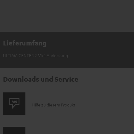
Lieferumfang
ULTIMA CENTER 2 Mk4 Abdeckung
Downloads und Service
P
Hilfe zu diesem Produkt
r
o
d