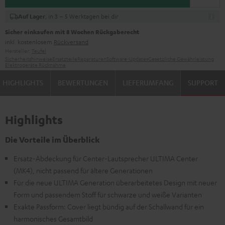
, in 3 – 5 Werktagen bei dir
Auf Lager
Sicher einkaufen mit 8 Wochen Rückgaberecht
inkl. kostenlosem
Rückversand
Hersteller:
Teufel
Sicherheitshinweise
Ersatzteile
Reparaturen
Software-Updates
Gesetzliche Gewährleistung
Elektrogeräte Rücknahme
HIGHLIGHTS
BEWERTUNGEN
LIEFERUMFANG
SUPPORT
Highlights
Die Vorteile im Überblick
Ersatz-Abdeckung für Center-Lautsprecher ULTIMA Center
(MK4), nicht passend für ältere Generationen
Für die neue ULTIMA Generation überarbeitetes Design mit neuer
Form und passendem Stoff für schwarze und weiße Varianten
Exakte Passform: Cover liegt bündig auf der Schallwand für ein
harmonisches Gesamtbild