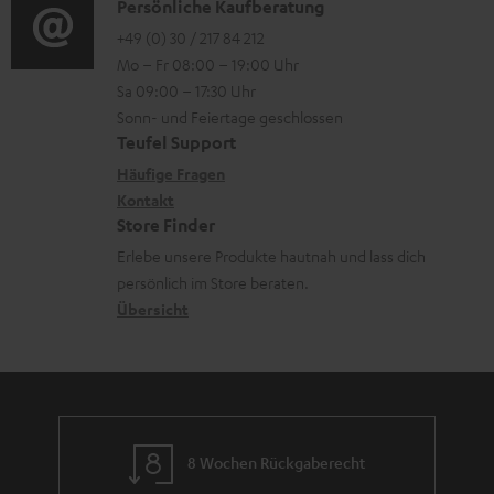
i
K
Persönliche Kaufberatung
g
e
m
o
o
+49 (0) 30 / 217 84 212
e
n
V
Mo – Fr 08:00 – 19:00 Uhr
-
n
r
z
e
Sa 09:00 – 17:30 Uhr
L
t
ä
u
r
Sonn- und Feiertage geschlossen
e
a
t
Teufel Support
r
s
x
k
e
Häufige Fragen
G
a
i
Kontakt
t
R
a
n
Store Finder
k
d
ü
r
d
Erlebe unsere Produkte hautnah und lass dich
o
a
c
a
persönlich im Store beraten.
n
t
k
Übersicht
n
e
n
t
n
a
i
h
e
m
8 Wochen Rückgaberecht
e