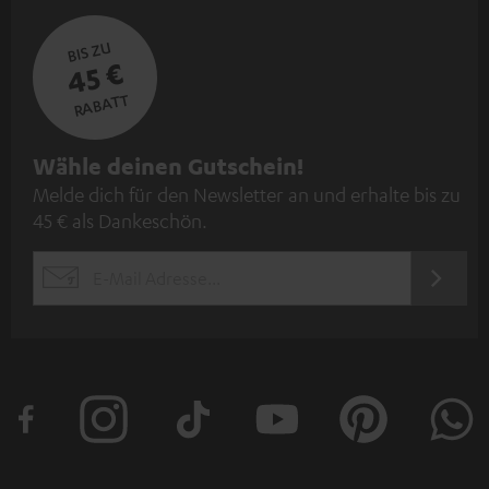
BIS ZU
45 €
RABATT
N
Wähle deinen Gutschein!
Melde dich für den Newsletter an und erhalte bis zu
e
45 € als Dankeschön.
w
s
JETZT
EMAIL
l
ANME
WIDGET
e
t
t
e
r