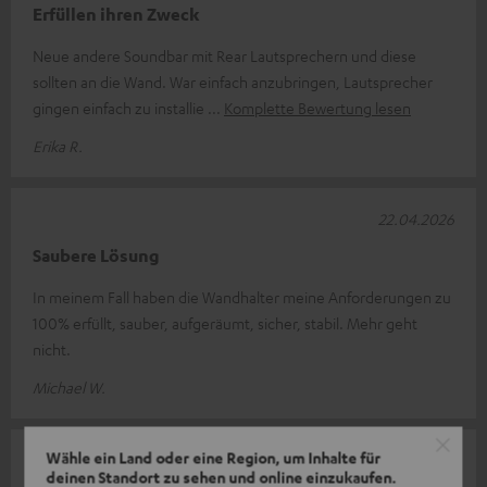
Erfüllen ihren Zweck
Neue andere Soundbar mit Rear Lautsprechern und diese
sollten an die Wand. War einfach anzubringen, Lautsprecher
gingen einfach zu installie
Komplette Bewertung lesen
Erika R.
22.04.2026
Saubere Lösung
In meinem Fall haben die Wandhalter meine Anforderungen zu
100% erfüllt, sauber, aufgeräumt, sicher, stabil. Mehr geht
nicht.
Michael W.
Wähle ein Land oder eine Region, um Inhalte für
19.03.2026
deinen Standort zu sehen und online einzukaufen.