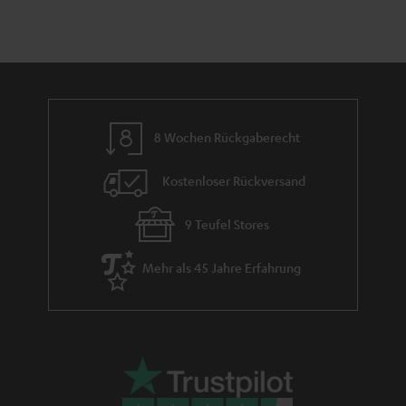
n
a
i
i
h
e
d
m
d
e
e
n
8 Wochen Rückgaberecht
Kostenloser Rückversand
9 Teufel Stores
Mehr als 45 Jahre Erfahrung