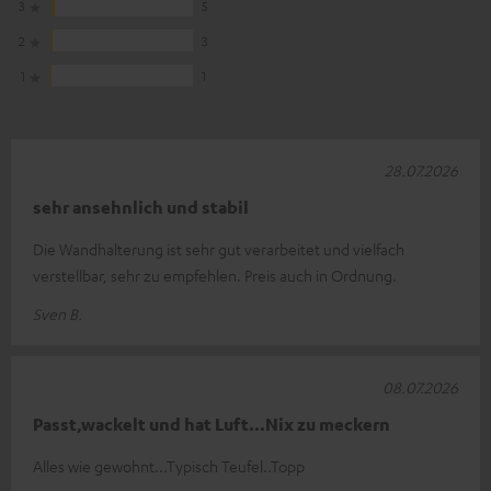
3
5
2
3
1
1
28.07.2026
sehr ansehnlich und stabil
Die Wandhalterung ist sehr gut verarbeitet und vielfach
verstellbar, sehr zu empfehlen. Preis auch in Ordnung.
Sven B.
08.07.2026
Passt,wackelt und hat Luft...Nix zu meckern
Alles wie gewohnt...Typisch Teufel..Topp