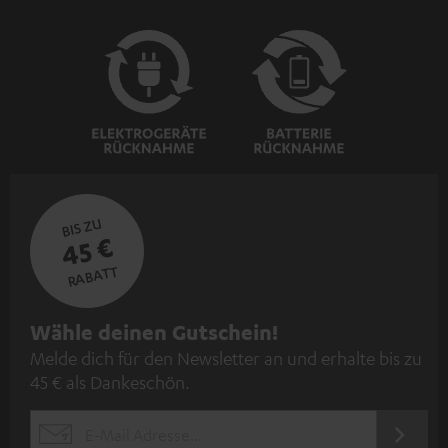
BIS ZU
45 €
RABATT
N
Wähle deinen Gutschein!
Melde dich für den Newsletter an und erhalte bis zu
e
45 € als Dankeschön.
w
s
JETZT
EMAIL