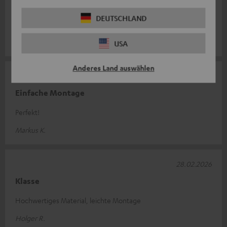
Solide Ausführung
DEUTSCHLAND
Passt wie angegossen.
Uwe B.
USA
Anderes Land auswählen
06.03.2026
Einfache Montage
Perfekt!
Markus K.
28.02.2026
Klasse
Hochwertiges Material, leichte Montage
Holger R.