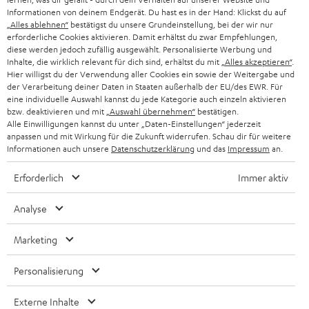
GESCHÄFTSKUNDEN
Informationen von deinem Endgerät. Du hast es in der Hand: Klickst du auf
„Alles ablehnen“
bestätigst du unsere Grundeinstellung, bei der wir nur
SCHWEIZ
BLUETOOTH-LAUTSPRECHER
PARTNERPROGRAMM
erforderliche Cookies aktivieren. Damit erhältst du zwar Empfehlungen,
diese werden jedoch zufällig ausgewählt. Personalisierte Werbung und
KOPFHÖRER
Inhalte, die wirklich relevant für dich sind, erhältst du mit
„Alles akzeptieren“
.
NIEDERLANDE
BLOG
Hier willigst du der Verwendung aller Cookies ein sowie der Weitergabe und
der Verarbeitung deiner Daten in Staaten außerhalb der EU/des EWR. Für
BLUETOOTH-KOPFHÖRER
NEWSLETTER
eine individuelle Auswahl kannst du jede Kategorie auch einzeln aktivieren
BELGIEN
bzw. deaktivieren und mit
„Auswahl übernehmen“
bestätigen.
STEREOANLAGEN
Alle Einwilligungen kannst du unter „Daten-Einstellungen“ jederzeit
STORES
anpassen und mit Wirkung für die Zukunft widerrufen. Schau dir für weitere
FRANKREICH
LAUTSPRECHER
Informationen auch unsere
Datenschutzerklärung
und das
Impressum
an.
DEINE VORTEILE BEI TEUFEL
Erforderlich
Immer aktiv
POLEN
ULTIMA-SERIE
TEUFEL STORY
Analyse
IN-EAR-KOPFHÖRER
SPANIEN
UNSER MANAGEMENT
Marketing
FANSHOP
NACHHALTIGKEIT
ITALIEN
NEUHEITEN
Personalisierung
Technische Änderungen, Tippfehler und Irrtum vorbehalten. Das auf unseren
UNSERE WERTE
Fotos abgebildete Zubehör ist nicht im Lieferumfang enthalten. Etwaige
USA
Entsorgungsgebühren für Batterien sind im Preis inbegriffen.
Externe Inhalte
BILDUNGSRABATT