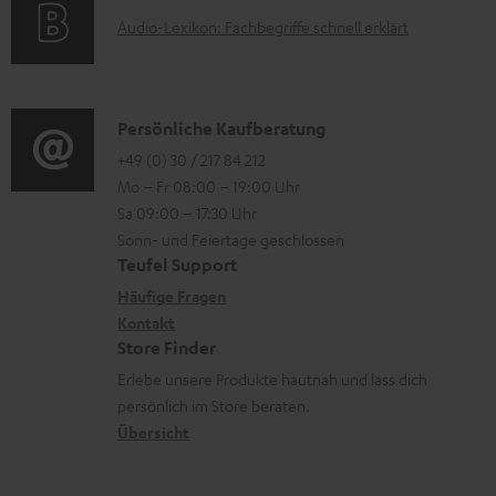
k
t
e
t
e
A
Audio-Lexikon: Fachbegriffe schnell erklärt
t
i
n
.
n
u
r
o
z
l
d
o
n
u
i
i
K
Persönliche Kaufberatung
g
e
m
n
o
o
+49 (0) 30 / 217 84 212
e
n
V
k
Mo – Fr 08:00 – 19:00 Uhr
-
n
r
z
e
Sa 09:00 – 17:30 Uhr
s
L
t
ä
u
r
Sonn- und Feiertage geschlossen
.
e
a
t
Teufel Support
r
s
t
x
k
e
Häufige Fragen
G
a
i
i
Kontakt
t
R
a
n
t
Store Finder
k
d
ü
r
d
Erlebe unsere Produkte hautnah und lass dich
l
o
a
c
a
persönlich im Store beraten.
e
n
t
k
Übersicht
n
_
e
n
t
h