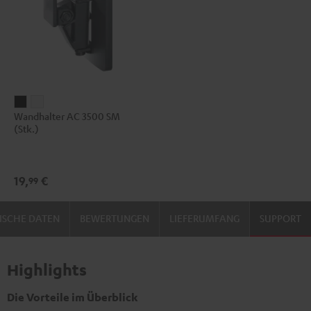
Wandhalter
Wandhalter
Wandhalter AC 3500 SM
AC
AC
(Stk.)
3500
3500
SM
SM
(Stk.)
(Stk.)
19,
€
99
Schwarz
Weiß
ISCHE DATEN
BEWERTUNGEN
LIEFERUMFANG
SUPPORT
Highlights
Die Vorteile im Überblick