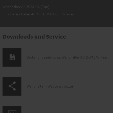
Wandhalter AC 3500 SM (Paar)
2 × Wandhalter AC 3500 SM (Stk.) – Schwarz
Downloads und Service
D
Bedienungsanleitung: Wandhalter AC 3500 SM (Paar)
o
k
u
p
Wandhalter - Was passt wozu?
m
a
e
g
n
e
t