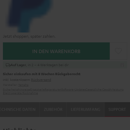
Jetzt shoppen, später zahlen.
IN DEN WARENKORB
, in 2 – 4 Werktagen bei dir
Auf Lager
Sicher einkaufen mit 8 Wochen Rückgaberecht
inkl. kostenlosem
Rückversand
Hersteller:
Yamaha
Sicherheitshinweise
Ersatzteile
Reparaturen
Software-Updates
Gesetzliche Gewährleistung
Elektrogeräte Rücknahme
ECHNISCHE DATEN
ZUBEHÖR
LIEFERUMFANG
SUPPORT