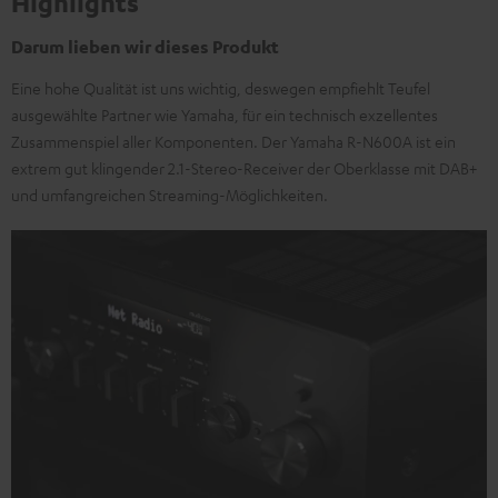
Highlights
Darum lieben wir dieses Produkt
Eine hohe Qualität ist uns wichtig, deswegen empfiehlt Teufel
ausgewählte Partner wie Yamaha, für ein technisch exzellentes
Zusammenspiel aller Komponenten. Der Yamaha R-N600A ist ein
extrem gut klingender 2.1-Stereo-Receiver der Oberklasse mit DAB+
und umfangreichen Streaming-Möglichkeiten.