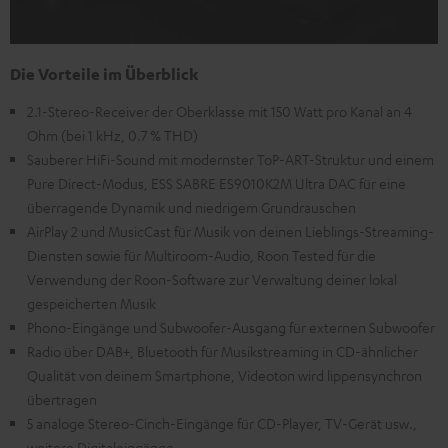
Die Vorteile im Überblick
2.1-Stereo-Receiver der Oberklasse mit 150 Watt pro Kanal an 4
Ohm (bei 1 kHz, 0.7 % THD)
Sauberer HiFi-Sound mit modernster ToP-ART-Struktur und einem
Pure Direct-Modus, ESS SABRE ES9010K2M Ultra DAC für eine
überragende Dynamik und niedrigem Grundrauschen
AirPlay 2 und MusicCast für Musik von deinen Lieblings-Streaming-
Diensten sowie für Multiroom-Audio, Roon Tested für die
Verwendung der Roon-Software zur Verwaltung deiner lokal
gespeicherten Musik
Phono-Eingänge und Subwoofer-Ausgang für externen Subwoofer
Radio über DAB+, Bluetooth für Musikstreaming in CD-ähnlicher
Qualität von deinem Smartphone, Videoton wird lippensynchron
übertragen
5 analoge Stereo-Cinch-Eingänge für CD-Player, TV-Gerät usw.,
weitere Digitaleingänge