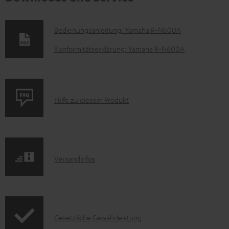
D
Bedienungsanleitung: Yamaha R-N600A
o
Konformitätserklärung: Yamaha R-N600A
k
u
m
P
Hilfe zu diesem Produkt
e
r
n
o
t
d
e
I
Versandinfos
u
z
n
k
u
f
t
m
o
F
H
I
Gesetzliche Gewährleistung
r
A