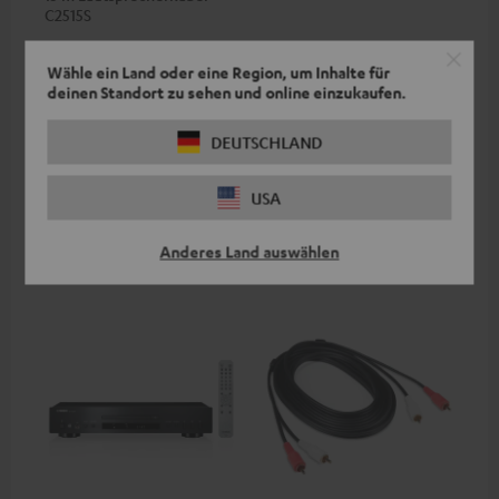
C2515S
Lautsprecherkabel 2 x 2,5 mm²
Wähle ein Land oder eine Region, um Inhalte für
deinen Standort zu sehen und online einzukaufen.
34,
€
99
DEUTSCHLAND
USA
Weiteres Zubehör
Anderes Land auswählen