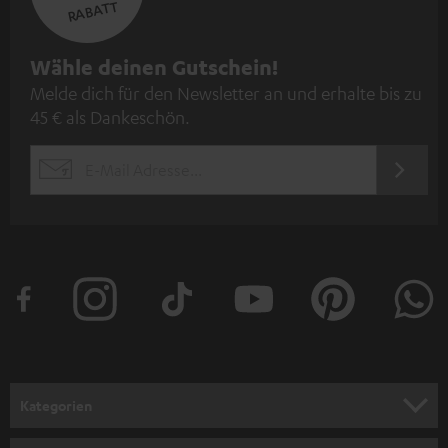
RABATT
N
Wähle deinen Gutschein!
Melde dich für den Newsletter an und erhalte bis zu
e
45 € als Dankeschön.
w
s
JETZT
EMAIL
l
ANME
WIDGET
e
t
t
e
r
a
n
Kategorien
m