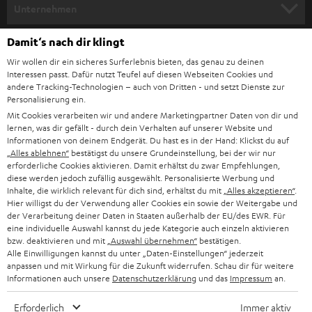
HEIMKINO
e
Unternehmen
l
HEIMKINO-KOMPLETTANLAGEN
SUPPORT
Damit‘s nach dir klingt
d
Teufel Onlineshops
Wir wollen dir ein sicheres Surferlebnis bieten, das genau zu deinen
SOUNDBAR
u
KARRIERE
Interessen passt. Dafür nutzt Teufel auf diesen Webseiten Cookies und
DEUTSCHLAND
n
andere Tracking-Technologien – auch von Dritten - und setzt Dienste zur
HIFI-LAUTSPRECHER
Personalisierung ein.
PRESSE & MARKETING
g
Mit Cookies verarbeiten wir und andere Marketingpartner Daten von dir und
ÖSTERREICH
SMART HOME
lernen, was dir gefällt - durch dein Verhalten auf unserer Website und
GESCHÄFTSKUNDEN
Informationen von deinem Endgerät. Du hast es in der Hand: Klickst du auf
„Alles ablehnen“
bestätigst du unsere Grundeinstellung, bei der wir nur
SCHWEIZ
BLUETOOTH-LAUTSPRECHER
PARTNERPROGRAMM
erforderliche Cookies aktivieren. Damit erhältst du zwar Empfehlungen,
diese werden jedoch zufällig ausgewählt. Personalisierte Werbung und
KOPFHÖRER
Inhalte, die wirklich relevant für dich sind, erhältst du mit
„Alles akzeptieren“
.
NIEDERLANDE
BLOG
Hier willigst du der Verwendung aller Cookies ein sowie der Weitergabe und
der Verarbeitung deiner Daten in Staaten außerhalb der EU/des EWR. Für
BLUETOOTH-KOPFHÖRER
NEWSLETTER
eine individuelle Auswahl kannst du jede Kategorie auch einzeln aktivieren
BELGIEN
bzw. deaktivieren und mit
„Auswahl übernehmen“
bestätigen.
STEREOANLAGEN
Alle Einwilligungen kannst du unter „Daten-Einstellungen“ jederzeit
STORES
anpassen und mit Wirkung für die Zukunft widerrufen. Schau dir für weitere
FRANKREICH
LAUTSPRECHER
Informationen auch unsere
Datenschutzerklärung
und das
Impressum
an.
DEINE VORTEILE BEI TEUFEL
Erforderlich
Immer aktiv
POLEN
ULTIMA-SERIE