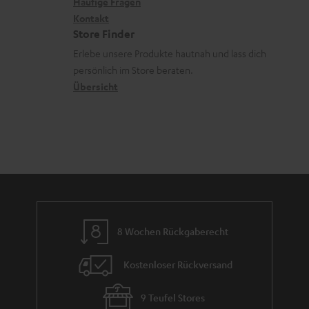
x
k
e
Häufige Fragen
G
a
i
Kontakt
t
R
a
n
Store Finder
k
d
ü
r
d
Erlebe unsere Produkte hautnah und lass dich
o
a
c
a
persönlich im Store beraten.
n
t
k
Übersicht
n
e
n
t
n
a
i
h
e
m
e
8 Wochen Rückgaberecht
Kostenloser Rückversand
9 Teufel Stores