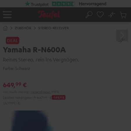
ZUM
NHALT
RINGEN
No
Abs
Startseite
Suche
Artike
im
ZUBEHÖR
STEREO-RECEIVER
Waren
DEAL
Yamaha R-N600A
Reines Stereo, rein ins Vergnügen.
Farbe:
Schwarz
649,
€
99
Inkl. MwSt
und zzgl.
Versandkosten
9,99 €
Letzter niedrigster Preis
799,
‐
€
-149,
01
€
UVP
799,
‐
€