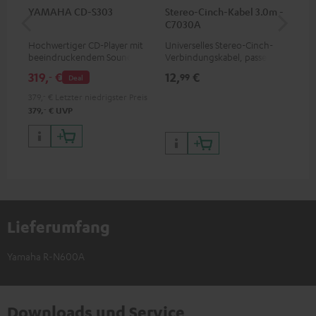
YAMAHA CD-S303
Stereo-Cinch-Kabel 3.0m -
DU
C7030A
Hochwertiger CD-Player mit
Universelles Stereo-Cinch-
Spi
beeindruckendem Sound und
Verbindungskabel, passend
Sch
wertiger Verarbeitung
für alle Geräte mit Cinch-
Rie
319,
€
12,
€
24
‐
99
Deal
Buchsen
LP 
379,
‐
€
Letzter niedrigster Preis
‐
379,
€
UVP
Lieferumfang
Yamaha R-N600A
Downloads und Service