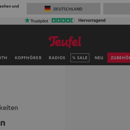
 sehen und
DEUTSCHLAND
OTH
KOPFHÖRER
RADIOS
SALE
NEU
ZUBEHÖ
keiten
en