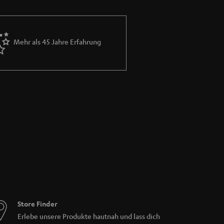
Mehr als 45 Jahre Erfahrung
fassende Geräteunterstützung, während
Smart-Fernbedienung die beste Wahl sein.
g zu den Geräten. Eine hohe Reichweite ist
 drücken sein. Ein übersichtliches Display
Store Finder
Erlebe unsere Produkte hautnah und lass dich