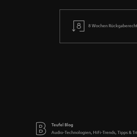
Die Ruwido Universal-Fernbedien
CINEBAR PRO
CINEBAR ONE
8 Wochen Rückgaberech
CINEDECK
CINEBAR LUX
CINEBAR 11 (alle Versionen)
Soundbar TRIOS (CS42)
CINEBAR DUETT
CINEBAR ULTIMA
CINEBAR 51/52 THX
Worauf solltest du generel bei d
Kompatibilität: Stelle sicher, dass di
andere auf bestimmte Marken oder Typen
Funktionen: Welche Funktionen sollten
Wenn du eine einfache Bedienung bevorz
Reichweite und Zuverlässigkeit: Achte 
besonders wichtig, wenn du größere R
Benutzerfreundlichkeit: Die Bedienbarke
Teufel Blog
kann ebenfalls die Bedienung erleichter
Audio-Technologien, HiFi-Trends, Tipps & Tr