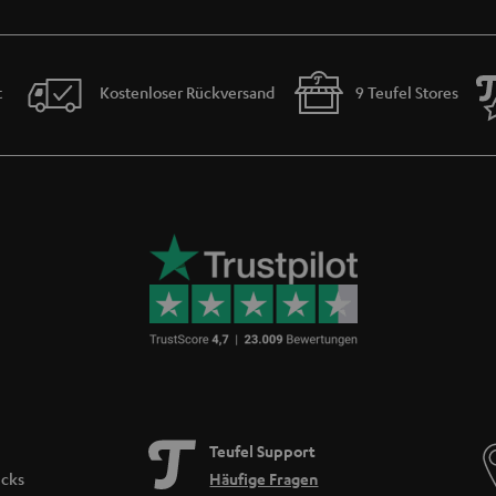
ung ist mit folgenden Soundbars kompatibel:
t
Kostenloser Rückversand
9 Teufel Stores
er Auswahl einer Fernbedienung achten?
e Fernbedienung mit deinen Geräten kompatibel ist. Manche Modelle bieten eine um
 spezialisiert sind.
 unterstützt werden? Wenn du Smart-Home-Geräte steuern möchtest, könnte eine 
ugst, reicht ggf. eine Infrarot-Fernbedienung aus.
auf die Reichweite der Fernbedienung und deren Zuverlässigkeit bei der Verbindun
äume steuern möchtest.
it der Fernbedienung ist entscheidend. Tasten sollten gut angeordnet und leicht zu
Teufel Support
n.
icks
Häufige Fragen