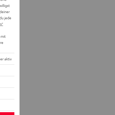
willigst
deiner
du jede
n“
 mit
ere
r aktiv