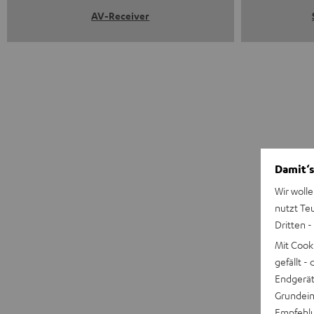
AV-Receiver
Damit‘s
Wir wolle
nutzt Te
Dritten -
Mit Cook
gefällt 
Endgerät.
Grundeins
Empfehlu