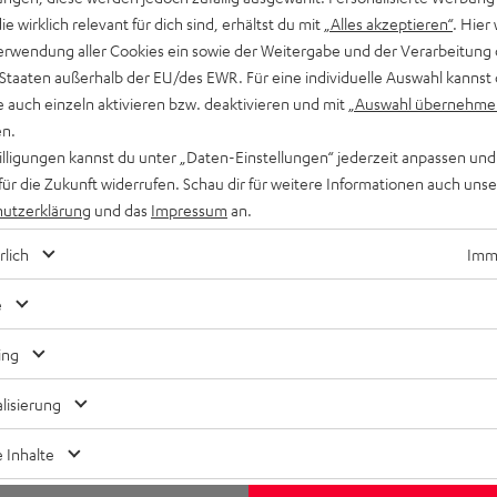
die wirklich relevant für dich sind, erhältst du mit
„Alles akzeptieren“
. Hier 
erwendung aller Cookies ein sowie der Weitergabe und der Verarbeitung 
 Staaten außerhalb der EU/des EWR. Für eine individuelle Auswahl kannst 
e auch einzeln aktivieren bzw. deaktivieren und mit
„Auswahl übernehme
en.
willigungen kannst du unter „Daten-Einstellungen“ jederzeit anpassen und
für die Zukunft widerrufen. Schau dir für weitere Informationen auch uns
utzerklärung
und das
Impressum
an.
rlich
Imme
e
ing
lisierung
 Inhalte