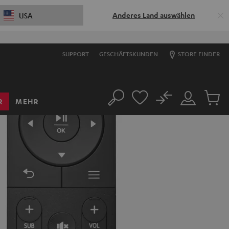
Anderes Land auswählen
USA
SUPPORT
GESCHÄFTSKUNDEN
STORE FINDER
No
R
MEHR
Suche
Mein
Artikel
Konto
im
Warenk