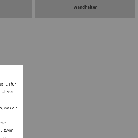
Wandhalter
st. Dafür
auch von
, was dir
ere
du zwar
 und