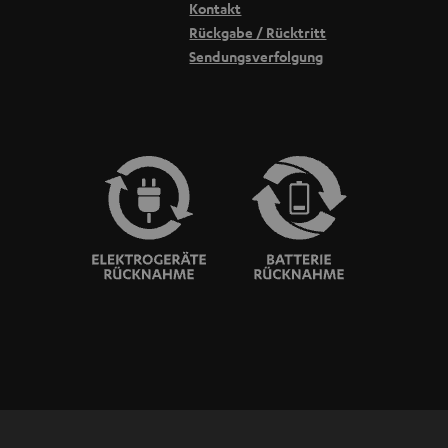
Kontakt
og:
Rückgabe / Rücktritt
 Lieblingsstream
Sendungsverfolgung
hnik-Haushalt
 Co. verstecken und in deine Einrichtung integrieren kannst