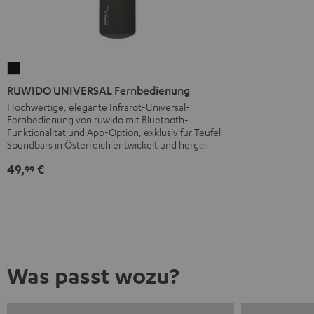
RUWIDO
UNIVERSAL
RUWIDO UNIVERSAL Fernbedienung
Fernbedienung
Hochwertige, elegante Infrarot-Universal-
Fernbedienung von ruwido mit Bluetooth-
Schwarz
Funktionalität und App-Option, exklusiv für Teufel
Soundbars in Österreich entwickelt und hergestellt
49,
€
99
Was passt wozu?