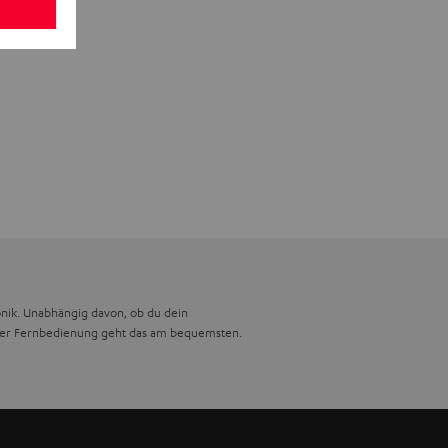
onik. Unabhängig davon, ob du dein
ner Fernbedienung geht das am bequemsten.
bedienungen. Wir bei Teufel nutzen
enungen wie unsere Puck-Control-