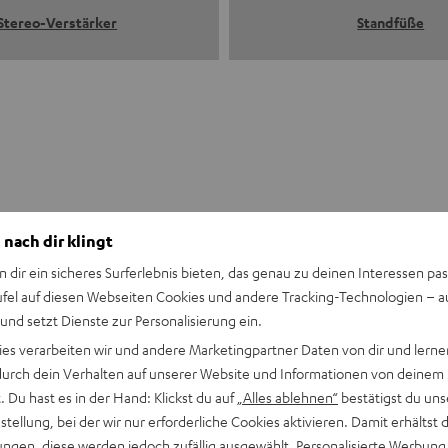
Stereo-Verstärker
Standfüße
 nach dir klingt
n dir ein sicheres Surferlebnis bieten, das genau zu deinen Interessen pas
ufel auf diesen Webseiten Cookies und andere Tracking-Technologien – 
 und setzt Dienste zur Personalisierung ein.
ies verarbeiten wir und andere Marketingpartner Daten von dir und lernen
- durch dein Verhalten auf unserer Website und Informationen von deinem
 Du hast es in der Hand: Klickst du auf
„Alles ablehnen“
bestätigst du uns
tellung, bei der wir nur erforderliche Cookies aktivieren. Damit erhältst 
ngen, diese werden jedoch zufällig ausgewählt. Personalisierte Werbung