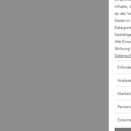
Inhalte, 
du der V
Daten in
Kategori
bestätig
Alle Ein
Wirkung 
Datensch
Erforde
Analys
Market
Persona
Externe