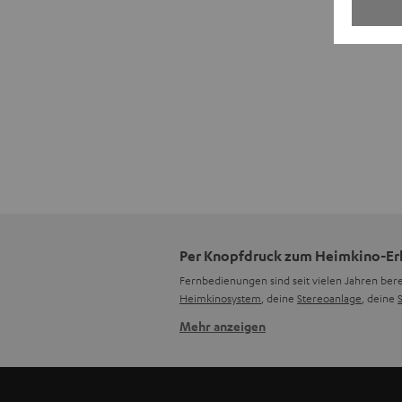
Per Knopfdruck zum Heimkino-Erl
Fernbedienungen sind seit vielen Jahren bere
Heimkinosystem
, deine
Stereoanlage
, deine
Mehr anzeigen
Welche Arten von Fernbedienungen
Es gibt verschiedene Arten von Fernbedienu
entweder Infrarot-Fernbedienungen, die auf S
Fernbedienung.