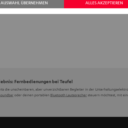
AUSWAHL ÜBERNEHMEN
ALLES AKZEPTIEREN
ebnis: Fernbedienungen bei Teufel
its die unscheinbaren, aber unverzichtbaren Begleiter in der Unterhaltungselektr
Soundbar
oder deinen portablen
Bluetooth Lautsprecher
steuern möchtest, mit ei
 gibt es bei Teufel?
ngen, darunter Infrarot-Fernbedienungen, Funk-Fernbedienungen und Smart-Fern
ichtlinie arbeiten und in vielen Geräten zu finden sind oder aber Funk-Fernbedi