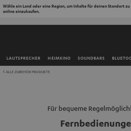
Wähle ein Land oder eine Region, um Inhalte für deinen Standort zu
online einzukaufen.
ZUM
NHALT
RINGEN
LAUTSPRECHER
HEIMKINO
SOUNDBARS
BLUETO
Startseite
ALLE ZUBEHÖR PRODUKTE
Für bequeme Regelmöglich
Fernbedienung