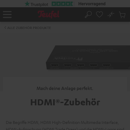
ZUM
NHALT
RINGEN
No
Abs
Startseite
Suche
Artike
im
ALLE ZUBEHÖR PRODUKTE
Waren
Mach deine Anlage perfekt.
HDMI®-Zubehör
Die Begriffe HDMI, HDMI High-Definition Multimedia Interface,
HDMI-Aufmachung (HDMI Trade Dress) und die HDMI-Logos sind