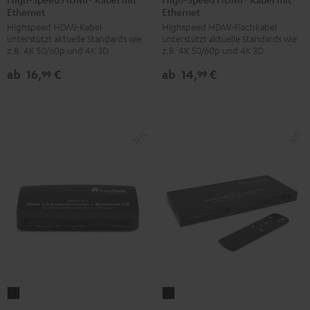
Ethernet
Ethernet
HDMI®
HDMI®
HDMI®
HDMI®
Highspeed HDMI-Kabel
Highspeed HDMI-Flachkabel
Kabel
Kabel
Kabel
Kabel
unterstützt aktuelle Standards wie
unterstützt aktuelle Standards wie
mit
mit
mit
mit
z.B. 4K 50/60p und 4K 3D
z.B. 4K 50/60p und 4K 3D
Ethernet
Ethernet
Ethernet
Ethernet
ab
16,
€
ab
14,
€
99
99
Schwarz
Weiß
Schwarz
Weiß
FeinTech
FeinTech