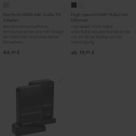
FeinTech
High-
High-
HDMI
Speed
Speed
FeinTech HDMI ARC Audio TV-
High-Speed HDMI® Kabel mit
Adapter
Ethernet
ARC
HDMI®
HDMI®
Betreibe deine Kopfhörer,
Highspeed HDMI-Kabel
Audio
Kabel
Kabel
Aktivlautsprecher und HiFi-Anlage
unterstützt aktuelle Standards wie
TV-
mit
mit
am HDMI-ARC-Anschluss deines
z.B. 4K 3D bei 50/60p und 8K-
Adapter
Ethernet
Ethernet
Fernsehers
Übertragung
Silber
Schwarz
Weiß
44,
€
ab
19,
€
99
99