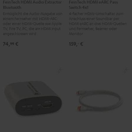
HDMI
HDMI
FeinTech HDMI Audio Extractor
FeinTech HDMI eARC Pass
Bluetooth
Switch 4x1
Audio
eARC
Ermöglicht die Audio-Ausgabe von
4-facher HDMI-Umschalter zum
Extractor
Pass
einem Fernseher mit HDMI-ARC
Anschluss einer Soundbar per
Bluetooth
Switch
oder einer HDMI-Quelle wie Apple
HDMI eARC an drei HDMI-Quellen
Schwarz
4x1
TV, Fire TV, PC, die am HDMI Input
und Fernseher, Beamer oder
angeschlossen wird
Monitor
Schwarz
74,
€
159,
€
99
‐