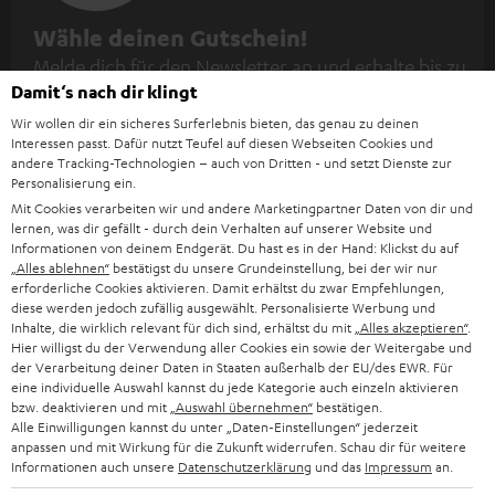
N
Wähle deinen Gutschein!
Melde dich für den Newsletter an und erhalte bis zu
e
Damit‘s nach dir klingt
45 € als Dankeschön.
w
Wir wollen dir ein sicheres Surferlebnis bieten, das genau zu deinen
s
Interessen passt. Dafür nutzt Teufel auf diesen Webseiten Cookies und
JETZT
EMAIL
andere Tracking-Technologien – auch von Dritten - und setzt Dienste zur
l
ANME
Personalisierung ein.
WIDGET
e
Mit Cookies verarbeiten wir und andere Marketingpartner Daten von dir und
lernen, was dir gefällt - durch dein Verhalten auf unserer Website und
t
Informationen von deinem Endgerät. Du hast es in der Hand: Klickst du auf
t
„Alles ablehnen“
bestätigst du unsere Grundeinstellung, bei der wir nur
erforderliche Cookies aktivieren. Damit erhältst du zwar Empfehlungen,
e
diese werden jedoch zufällig ausgewählt. Personalisierte Werbung und
Inhalte, die wirklich relevant für dich sind, erhältst du mit
„Alles akzeptieren“
.
r
Hier willigst du der Verwendung aller Cookies ein sowie der Weitergabe und
a
der Verarbeitung deiner Daten in Staaten außerhalb der EU/des EWR. Für
eine individuelle Auswahl kannst du jede Kategorie auch einzeln aktivieren
n
bzw. deaktivieren und mit
„Auswahl übernehmen“
bestätigen.
Kategorien
Alle Einwilligungen kannst du unter „Daten-Einstellungen“ jederzeit
m
anpassen und mit Wirkung für die Zukunft widerrufen. Schau dir für weitere
HEIMKINO
e
Informationen auch unsere
Datenschutzerklärung
und das
Impressum
an.
Unternehmen