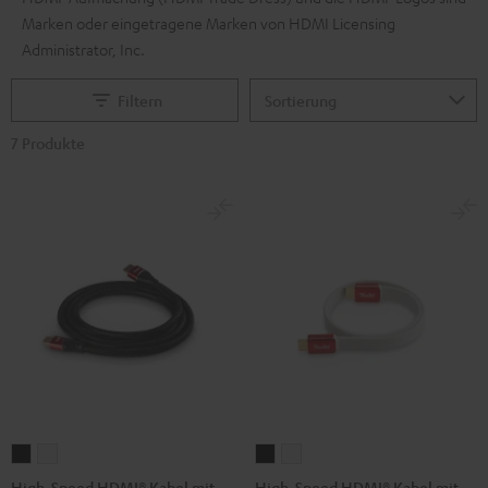
Marken oder eingetragene Marken von HDMI Licensing
Administrator, Inc.
Filtern
7 Produkte
High-
High-
High-
High-
Speed
Speed
Speed
Speed
High-Speed HDMI® Kabel mit
High-Speed HDMI® Kabel mit