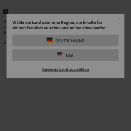
celexon
Wireless
celexon Wireless HDMI Kit
Wähle ein Land oder eine Region, um Inhalte für
HDMI
Wireless-HDMI für TV, Monitor &
deinen Standort zu sehen und online einzukaufen.
Beamer
Kit
Schwarz
DEUTSCHLAND
229,
€
99
USA
Anderes Land auswählen