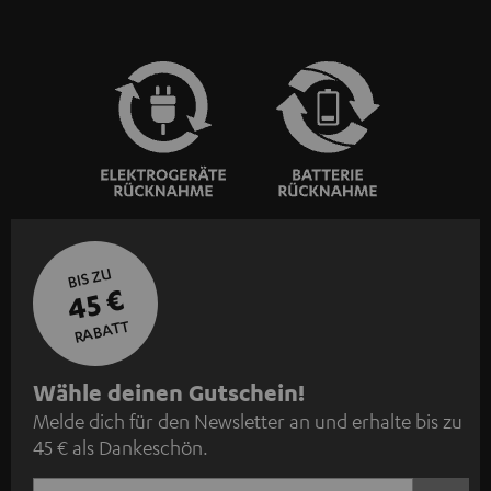
BIS ZU
45 €
RABATT
N
Wähle deinen Gutschein!
Melde dich für den Newsletter an und erhalte bis zu
e
45 € als Dankeschön.
w