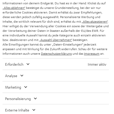
g
ÖSTERREICH
Informationen von deinem Endgerät. Du hast es in der Hand: Klickst du auf
SMART HOME
„Alles ablehnen“
bestätigst du unsere Grundeinstellung, bei der wir nur
GESCHÄFTSKUNDEN
erforderliche Cookies aktivieren. Damit erhältst du zwar Empfehlungen,
SCHWEIZ
BLUETOOTH-LAUTSPRECHER
diese werden jedoch zufällig ausgewählt. Personalisierte Werbung und
PARTNERPROGRAMM
Inhalte, die wirklich relevant für dich sind, erhältst du mit
„Alles akzeptieren“
.
Hier willigst du der Verwendung aller Cookies ein sowie der Weitergabe und
KOPFHÖRER
NIEDERLANDE
der Verarbeitung deiner Daten in Staaten außerhalb der EU/des EWR. Für
BLOG
eine individuelle Auswahl kannst du jede Kategorie auch einzeln aktivieren
BLUETOOTH-KOPFHÖRER
bzw. deaktivieren und mit
„Auswahl übernehmen“
bestätigen.
NEWSLETTER
Alle Einwilligungen kannst du unter „Daten-Einstellungen“ jederzeit
BELGIEN
anpassen und mit Wirkung für die Zukunft widerrufen. Schau dir für weitere
STEREOANLAGEN
STORES
Informationen auch unsere
Datenschutzerklärung
und das
Impressum
an.
FRANKREICH
LAUTSPRECHER
Erforderlich
Immer aktiv
DEINE VORTEILE BEI TEUFEL
POLEN
ULTIMA-SERIE
Analyse
TEUFEL STORY
IN-EAR-KOPFHÖRER
SPANIEN
UNSER MANAGEMENT
Marketing
FANSHOP
NACHHALTIGKEIT
Personalisierung
ITALIEN
NEUHEITEN
Technische Änderungen, Tippfehler und Irrtum vorbehalten. Das auf unseren
UNSERE WERTE
Externe Inhalte
Fotos abgebildete Zubehör ist nicht im Lieferumfang enthalten. Etwaige