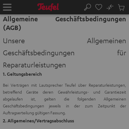
ZUM
NHALT
No
Abs
Startseite
Suche
RINGEN
Artike
Allgemeine Geschäftsbedingungen
im
(AGB)
Waren
Unsere Allgemeinen
Geschäftsbedingungen für
Reparaturleistungen
1. Geltungsbereich
Bei Verträgen mit Lautsprecher Teufel über Reparaturleistungen,
betreffend Geräte deren Gewährleistungs- und Garantiezeit
abgelaufen ist, gelten die folgenden Allgemeinen
Geschäftsbedingungen jeweils in der zum Zeitpunkt der
Auftragserteilung gültigen Fassung.
2. Allgemeines/Vertragsabschluss