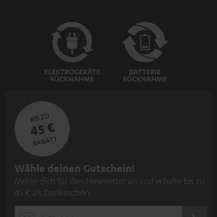
BIS ZU
45 €
RABATT
N
Wähle deinen Gutschein!
Melde dich für den Newsletter an und erhalte bis zu
e
45 € als Dankeschön.
w
s