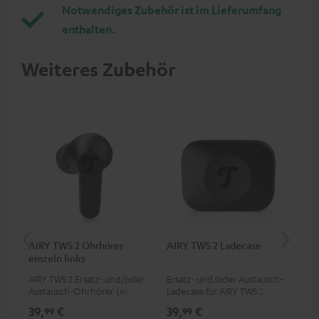
Notwendiges Zubehör ist im Lieferumfang
enthalten.
Weiteres Zubehör
AIRY TWS 2 Ohrhörer
AIRY TWS 2 Ladecase
AI
einzeln links
SP
AIRY TWS 2 Ersatz- und/oder
Ersatz- und/oder Austausch-
Ers
Austausch-Ohrhörer (einzeln
Ladecase für AIRY TWS 2, nicht
Sil
links)
passend für Vorgänger AIRY
2, 
39,
€
39,
€
7,
99
99
9
TWS & AIRY TRUE WIRELESS
SPO