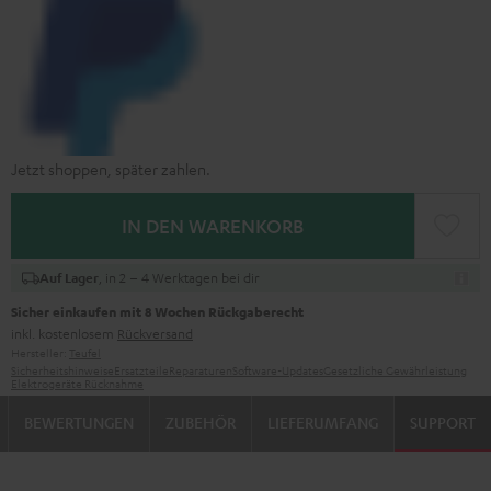
Jetzt shoppen, später zahlen.
IN DEN WARENKORB
, in 2 – 4 Werktagen bei dir
Auf Lager
Sicher einkaufen mit 8 Wochen Rückgaberecht
inkl. kostenlosem
Rückversand
Hersteller:
Teufel
Sicherheitshinweise
Ersatzteile
Reparaturen
Software-Updates
Gesetzliche Gewährleistung
Elektrogeräte Rücknahme
BEWERTUNGEN
ZUBEHÖR
LIEFERUMFANG
SUPPORT