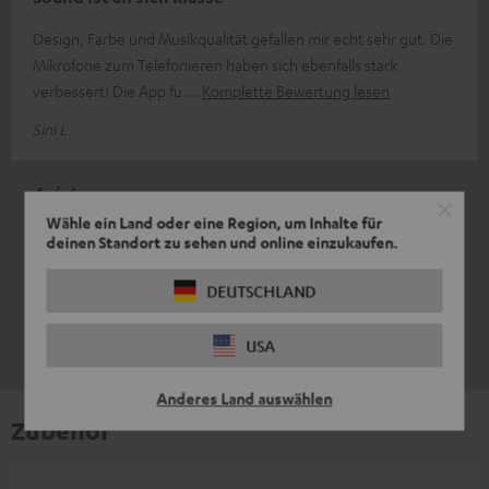
Design, Farbe und Musikqualität gefallen mir echt sehr gut. Die
Mikrofone zum Telefonieren haben sich ebenfalls stark
verbessert! Die App fu
Komplette Bewertung lesen
Sini L.
4
/ 4
Wähle ein Land oder eine Region, um Inhalte für
deinen Standort zu sehen und online einzukaufen.
DEUTSCHLAND
USA
Anderes Land auswählen
Zubehör