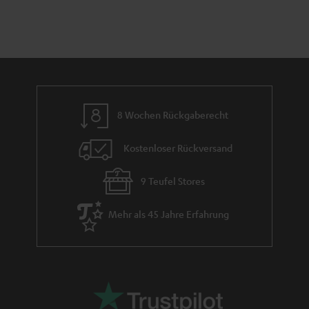
n
a
i
h
e
m
e
8 Wochen Rückgaberecht
Kostenloser Rückversand
9 Teufel Stores
Mehr als 45 Jahre Erfahrung