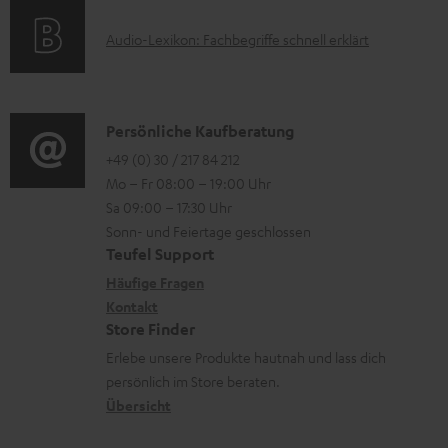
k
r
t
e
A
Audio-Lexikon: Fachbegriffe schnell erklärt
t
l
i
n
u
r
a
o
z
d
o
d
n
u
i
K
Persönliche Kaufberatung
g
e
e
m
o
o
+49 (0) 30 / 217 84 212
e
n
n
V
Mo – Fr 08:00 – 19:00 Uhr
-
n
r
z
e
Sa 09:00 – 17:30 Uhr
L
t
ä
u
r
Sonn- und Feiertage geschlossen
e
a
t
Teufel Support
r
s
x
k
e
Häufige Fragen
G
a
i
Kontakt
t
R
a
n
Store Finder
k
d
ü
r
d
Erlebe unsere Produkte hautnah und lass dich
o
a
c
a
persönlich im Store beraten.
n
t
k
Übersicht
n
e
n
t