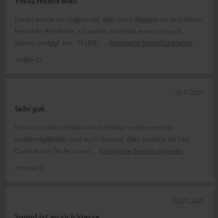
TWS2 rechts blau
Dieser wurde mir zugesenet, aber beim Koppeln zu dem linken
bestehen Probleme. Ich werde nochmals einen Versuch
starten undggf. bei `TEUFEL
Komplette Bewertung lesen
Volker O.
25.11.2025
Sehr gut
Ich bin mit dem Artikel sehr zufrieden und konnte ihn
weiterempfehlen. Und auch diesmal, Alles bestens. Ist halt
Qualität von Teufel zu ein
Komplette Bewertung lesen
thomas k.
05.01.2025
Sound ist an sich klasse