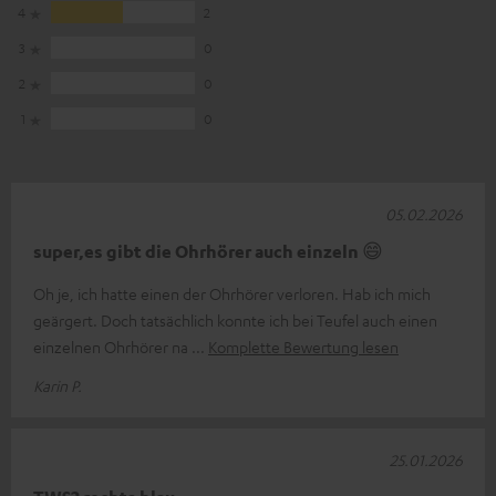
4
2
3
0
2
0
1
0
05.02.2026
super,es gibt die Ohrhörer auch einzeln 😄
Oh je, ich hatte einen der Ohrhörer verloren. Hab ich mich
geärgert. Doch tatsächlich konnte ich bei Teufel auch einen
einzelnen Ohrhörer na
Komplette Bewertung lesen
Karin P.
25.01.2026