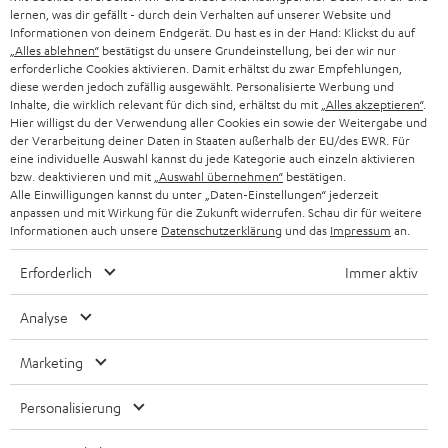
SMART HOME
lernen, was dir gefällt - durch dein Verhalten auf unserer Website und
GESCHÄFTSKUNDEN
Informationen von deinem Endgerät. Du hast es in der Hand: Klickst du auf
„Alles ablehnen“
bestätigst du unsere Grundeinstellung, bei der wir nur
SCHWEIZ
BLUETOOTH-LAUTSPRECHER
PARTNERPROGRAMM
erforderliche Cookies aktivieren. Damit erhältst du zwar Empfehlungen,
diese werden jedoch zufällig ausgewählt. Personalisierte Werbung und
KOPFHÖRER
Inhalte, die wirklich relevant für dich sind, erhältst du mit
„Alles akzeptieren“
.
NIEDERLANDE
BLOG
Hier willigst du der Verwendung aller Cookies ein sowie der Weitergabe und
der Verarbeitung deiner Daten in Staaten außerhalb der EU/des EWR. Für
BLUETOOTH-KOPFHÖRER
NEWSLETTER
eine individuelle Auswahl kannst du jede Kategorie auch einzeln aktivieren
BELGIEN
bzw. deaktivieren und mit
„Auswahl übernehmen“
bestätigen.
STEREOANLAGEN
Alle Einwilligungen kannst du unter „Daten-Einstellungen“ jederzeit
STORES
anpassen und mit Wirkung für die Zukunft widerrufen. Schau dir für weitere
FRANKREICH
LAUTSPRECHER
Informationen auch unsere
Datenschutzerklärung
und das
Impressum
an.
DEINE VORTEILE BEI TEUFEL
Erforderlich
Immer aktiv
POLEN
ULTIMA-SERIE
TEUFEL STORY
Analyse
IN-EAR-KOPFHÖRER
SPANIEN
UNSER MANAGEMENT
Marketing
FANSHOP
NACHHALTIGKEIT
ITALIEN
NEUHEITEN
Personalisierung
Technische Änderungen, Tippfehler und Irrtum vorbehalten. Das auf unseren
UNSERE WERTE
Fotos abgebildete Zubehör ist nicht im Lieferumfang enthalten. Etwaige
USA