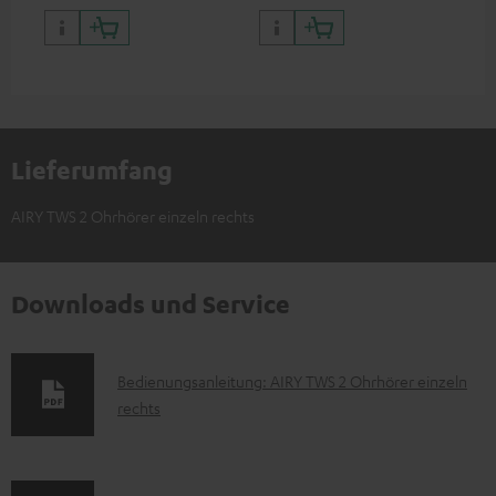
Lieferumfang
AIRY TWS 2 Ohrhörer einzeln rechts
Downloads und Service
D
Bedienungsanleitung: AIRY TWS 2 Ohrhörer einzeln
rechts
o
k
u