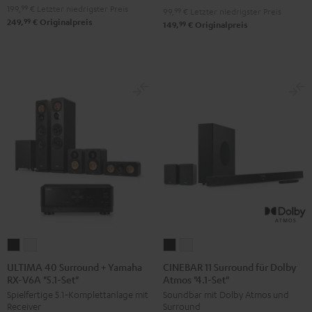
199,
99
€
Letzter niedrigster Preis
99,
99
€
Letzter niedrigster Preis
99
249,
€
Originalpreis
99
149,
€
Originalpreis
ULTIMA
ULTIMA
CINEBAR
CINEBAR
40
40
11
11
ULTIMA 40 Surround + Yamaha
CINEBAR 11 Surround für Dolby
RX-V6A "5.1-Set"
Atmos "4.1-Set"
Surround
Surround
Surround
Surround
Spielfertige 5.1‑Komplettanlage mit
Soundbar mit Dolby Atmos und
+
+
für
für
Receiver
Surround