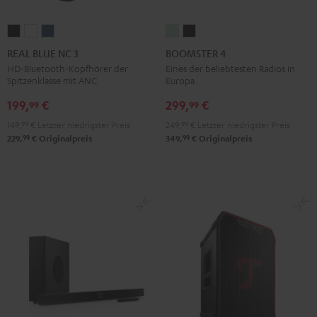
REAL
REAL
REAL
BOOMSTER
BOOMSTER
BLUE
BLUE
BLUE
4
4
REAL BLUE NC 3
BOOMSTER 4
NC
NC
NC
Mint
Night
HD-Bluetooth-Kopfhörer der
Eines der beliebtesten Radios in
Spitzenklasse mit ANC
Europa.
3
3
3
Green
Black
Night
Pearl
Steel
199,
€
299,
€
99
99
Black
White
Blue
149,
99
€
Letzter niedrigster Preis
249,
99
€
Letzter niedrigster Preis
99
99
229,
€
Originalpreis
349,
€
Originalpreis