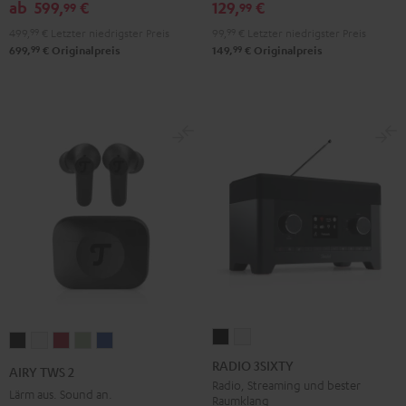
&
&
Black
ab
599,
€
129,
€
99
99
Red
Black
499,
99
€
Letzter niedrigster Preis
99,
99
€
Letzter niedrigster Preis
99
99
699,
€
Originalpreis
149,
€
Originalpreis
RADIO
RADIO
AIRY
AIRY
AIRY
AIRY
AIRY
3SIXTY
3SIXTY
TWS
TWS
TWS
TWS
TWS
RADIO 3SIXTY
AIRY TWS 2
Schwarz
Weiß
2
2
2
2
2
Radio, Streaming und bester
Lärm aus. Sound an.
Raumklang