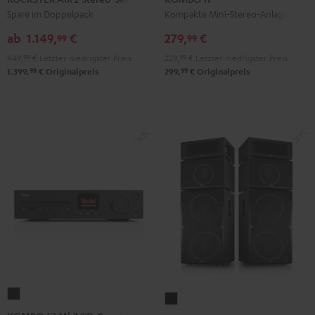
2
Schwarz
Spare im Doppelpack
Kompakte Mini-Stereo-Anlage
Stereo-
ab
1.149,
€
279,
€
99
99
Set
949,
99
€
Letzter niedrigster Preis
229,
99
€
Letzter niedrigster Preis
Schwarz
98
99
1.399,
€
Originalpreis
299,
€
Originalpreis
KOMBO
POWER
62