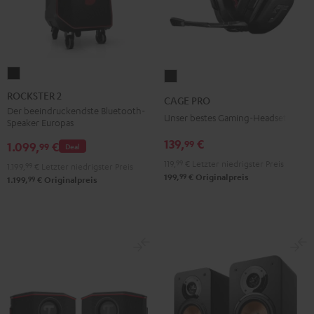
ROCKSTER
CAGE
2
PRO
ROCKSTER 2
CAGE PRO
Schwarz
Night
Der beeindruckendste Bluetooth-
Unser bestes Gaming-Headset
Speaker Europas
Black
139,
€
99
1.099,
€
99
Deal
119,
99
€
Letzter niedrigster Preis
1.199,
99
€
Letzter niedrigster Preis
99
199,
€
Originalpreis
99
1.199,
€
Originalpreis