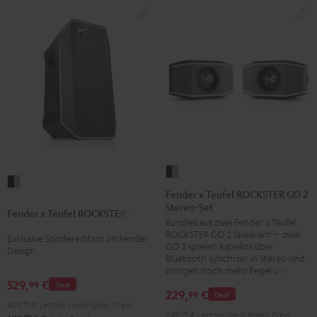
Schwarz
Fender
Fender
x
Fender x Teufel ROCKSTER GO 2
x
Stereo-Set
Teufel
Fender x Teufel ROCKSTER AIR 2
Teufel
Bundles aus zwei Fender x Teufel
ROCKSTER
ROCKSTER
ROCKSTER GO 2 Speakern – zwei
Exklusive Sonderedition im Fender
GO
GO 2 spielen kabellos über
AIR
Design
2
Bluetooth synchron in Stereo und
2
bringen noch mehr Pegel und Bass
Stereo-
529,
€
99
Black
Deal
Set
229,
€
99
Deal
&
629,
99
€
Letzter niedrigster Preis
Black
249,
99
€
Letzter niedrigster Preis
99