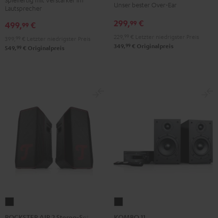
Unser bester Over-Ear
Lautsprecher
Night
Pure
Night
Titanium
Black
White
299,
€
99
Black
Gray
499,
€
99
229,
99
€
Letzter niedrigster Preis
399,
99
€
Letzter niedrigster Preis
99
349,
€
Originalpreis
99
549,
€
Originalpreis
ROCKSTER
KOMBO
AIR
11
ROCKSTER AIR 2 Stereo-Set
KOMBO 11