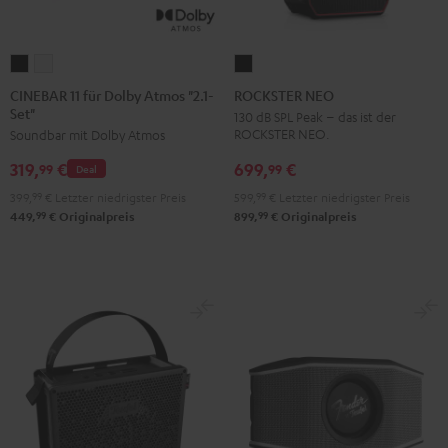
CINEBAR
CINEBAR
ROCKSTER
11
11
NEO
CINEBAR 11 für Dolby Atmos "2.1-
ROCKSTER NEO
Set"
für
für
Schwarz
130 dB SPL Peak – das ist der
ROCKSTER NEO.
Soundbar mit Dolby Atmos
Dolby
Dolby
Atmos
Atmos
699,
€
319,
€
99
99
Deal
"2.1-
"2.1-
599,
99
€
Letzter niedrigster Preis
399,
99
€
Letzter niedrigster Preis
Set"
Set"
99
99
899,
€
Originalpreis
449,
€
Originalpreis
Schwarz
Weiß