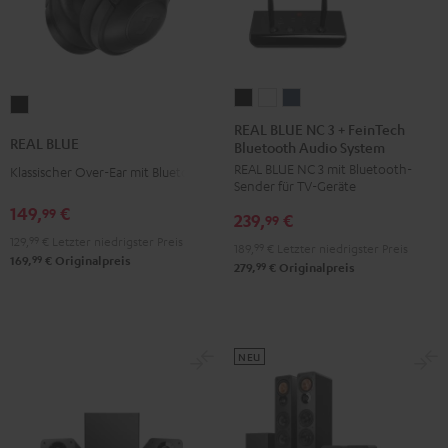
REAL
REAL
REAL
REAL
BLUE
BLUE
BLUE
REAL BLUE NC 3 + FeinTech
BLUE
REAL BLUE
Bluetooth Audio System
NC
NC
NC
Night
REAL BLUE NC 3 mit Bluetooth-
3
3
3
Klassischer Over-Ear mit Bluetooth
Black
Sender für TV-Geräte
+
+
+
149,
€
99
239,
€
FeinTech
FeinTech
FeinTech
99
129,
99
€
Letzter niedrigster Preis
Bluetooth
Bluetooth
Bluetooth
189,
99
€
Letzter niedrigster Preis
99
169,
€
Originalpreis
Audio
Audio
Audio
99
279,
€
Originalpreis
System
System
System
Night
Pearl
Steel
Black
White
Blue
NEU