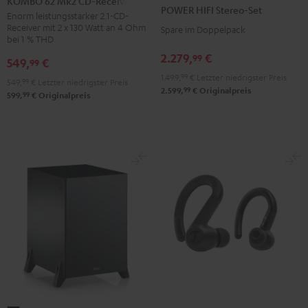
KOMBO 62 Mk2 CD-Receiver
HIFI
POWER HIFI Stereo-Set
Mk2
Enorm leistungsstarker 2.1-CD-
Stereo-
Receiver mit 2 x 130 Watt an 4 Ohm
Spare im Doppelpack
CD-
Set
bei 1 % THD
Receiver
Schwarz
2.279,
€
99
549,
€
99
Night
1.499,
99
€
Letzter niedrigster Preis
Black
549,
99
€
Letzter niedrigster Preis
99
2.599,
€
Originalpreis
99
599,
€
Originalpreis