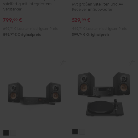
spielfertig mit integriertem
Mit großen Satelliten und AV-
Surround
Surround
3
3
Verstärker
Receiver im Subwoofer
"5.1-
"5.1-
Schwarz
Weiß
799,
€
529,
€
Set"
Set"
99
99
Schwarz
Weiß
699,
99
€
Letzter niedrigster Preis
449,
99
€
Letzter niedrigster Preis
99
99
899,
€
Originalpreis
599,
€
Originalpreis
ULTIMA
ULTIMA
ULTIMA
ULTIMA