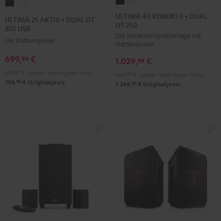
ULTIMA
ULTIMA
ULTIMA
ULTIMA
40
40
25
25
ULTIMA 40 KOMBO 3 + DUAL
ULTIMA 25 AKTIV + DUAL DT
DT 250
KOMBO
KOMBO
AKTIV
AKTIV
250 USB
Die Stereokomplettanlage mit
3
3
+
+
Mit Plattenspieler
Plattenspieler
+
+
DUAL
DUAL
699,
€
99
1.029,
€
DUAL
DUAL
99
DT
DT
DT
DT
599,
99
€
Letzter niedrigster Preis
250
250
969,
99
€
Letzter niedrigster Preis
99
799,
€
Originalpreis
250
250
99
1.249,
€
Originalpreis
USB
USB
Schwarz
Weiß
Night
Pure
Black
White