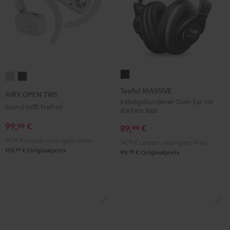
Teufel
AIRY
AIRY
MASSIVE
OPEN
OPEN
Teufel MASSIVE
AIRY OPEN TWS
Schwarz
TWS
TWS
Kabelgebundener Over-Ear mit
Sound trifft Freiheit
starkem Bass
Moon
Night
99,
€
99
Gray
Black
89,
€
99
79,
99
€
Letzter niedrigster Preis
74,
99
€
Letzter niedrigster Preis
99
119,
€
Originalpreis
99
99,
€
Originalpreis