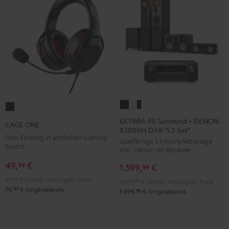
ULTIMA
ULTIMA
CAGE
40
40
ONE
ULTIMA 40 Surround + DENON
CAGE ONE
X2800H DAB "5.1-Set"
Surround
Surround
Night
Dein Einstieg in amtlichen Gaming-
Spielfertige 5.1-Komplettanlage
+
+
Black
Sound
inkl. Denon AV-Receiver
DENON
DENON
49,
€
99
1.599,
€
X2800H
X2800H
99
DAB
DAB
49,
99
€
Letzter niedrigster Preis
1.499,
99
€
Letzter niedrigster Preis
99
79,
€
Originalpreis
"5.1-
"5.1-
99
1.999,
€
Originalpreis
Set"
Set"
Schwarz
Weiß
/