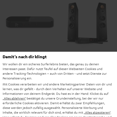
FeinTech
Damit‘s nach dir klingt
ULTIMA
ULTIMA
BT200
40
40
FeinTech BT200 Bluetooth
Wir wollen dir ein sicheres Surferlebnis bieten, das genau zu deinen
ULTIMA 40 KOMBO 3
Audio Sender
Bluetooth
Interessen passt. Dafür nutzt Teufel auf diesen Webseiten Cookies und
KOMBO
KOMBO
Spielfertig mit CD-Receiver und
andere Tracking-Technologien – auch von Dritten - und setzt Dienste zur
Bluetooth-Sender für TV, PC und
Audio
3
3
Spotify
Konsole
Personalisierung ein.
Sender
Schwarz
Weiß
Mit Cookies verarbeiten wir und andere Marketingpartner Daten von dir und
829,
€
99
49,
€
Schwarz
99
Deal
lernen, was dir gefällt - durch dein Verhalten auf unserer Website und
Informationen von deinem Endgerät. Du hast es in der Hand: Klickst du auf
769,
99
€
Letzter niedrigster Preis
59,
99
€
Letzter niedrigster Preis
„Alles ablehnen“
bestätigst du unsere Grundeinstellung, bei der wir nur
99
999,
€
Originalpreis
99
59,
€
UVP
erforderliche Cookies aktivieren. Damit erhältst du zwar Empfehlungen,
diese werden jedoch zufällig ausgewählt. Personalisierte Werbung und
Inhalte, die wirklich relevant für dich sind, erhältst du mit
„Alles akzeptieren“
.