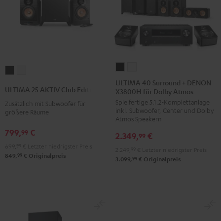
ULTIMA
ULTIMA
ULTIMA
ULTIMA
40
40
ULTIMA 40 Surround + DENON
25
25
ULTIMA 25 AKTIV Club Edition
X3800H für Dolby Atmos
Surround
Surround
AKTIV
AKTIV
Spielfertige 5.1.2-Komplettanlage
+
+
Zusätzlich mit Subwoofer für
Club
Club
inkl. Subwoofer, Center und Dolby
größere Räume
DENON
DENON
Edition
Edition
Atmos Speakern
X3800H
X3800H
Night
Pure
799,
€
99
2.349,
€
99
für
für
Black
White
699,
99
€
Letzter niedrigster Preis
2.249,
99
€
Letzter niedrigster Preis
Dolby
Dolby
99
849,
€
Originalpreis
99
3.099,
€
Originalpreis
Atmos
Atmos
Schwarz
Weiß