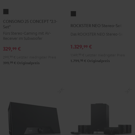
CONSONO
ROCKSTER
25
CONSONO 25 CONCEPT "2.1-
NEO
ROCKSTER NEO Stereo-Set
Set"
CONCEPT
Stereo-
Fürs Stereo-Gaming mit AV-
"2.1-
Das ROCKSTER NEO Stereo-Set
Set
Receiver im Subwoofer
Set"
Schwarz
1.329,
€
99
329,
€
Schwarz
99
1.149,
99
€
Letzter niedrigster Preis
299,
99
€
Letzter niedrigster Preis
98
1.799,
€
Originalpreis
99
399,
€
Originalpreis