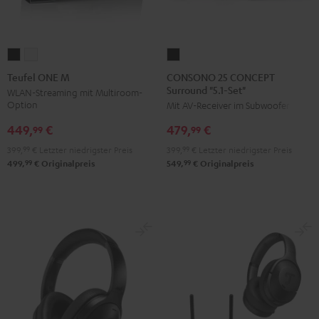
CONSONO
Teufel
Teufel
25
ONE
ONE
CONSONO 25 CONCEPT
Teufel ONE M
Surround "5.1-Set"
CONCEPT
M
M
WLAN-Streaming mit Multiroom-
Option
Mit AV-Receiver im Subwoofer
Surround
Schwarz
Weiß
"5.1-
449,
€
479,
€
99
99
Set"
399,
99
€
Letzter niedrigster Preis
399,
99
€
Letzter niedrigster Preis
Schwarz
99
99
499,
€
Originalpreis
549,
€
Originalpreis