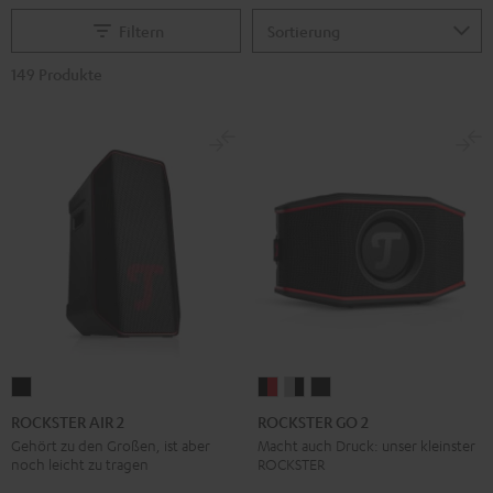
Filtern
149 Produkte
ROCKSTER
ROCKSTER
ROCKSTER
ROCKSTER
AIR
GO
GO
GO
ROCKSTER AIR 2
ROCKSTER GO 2
2
2
2
2
Gehört zu den Großen, ist aber
Macht auch Druck: unser kleinster
noch leicht zu tragen
ROCKSTER
Schwarz
Black
Gray
Night