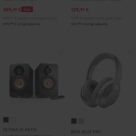
Gray
399,
€
129,
€
99
99
Deal
499,
99
€
Letzter niedrigster Preis
99,
99
€
Letzter niedrigster Preis
99
99
599,
€
Originalpreis
169,
€
Originalpreis
ULTIMA
ULTIMA
REAL
REAL
25
25
BLUE
BLUE
ULTIMA 25 AKTIV
REAL BLUE PRO
AKTIV
AKTIV
PRO
PRO
Spielfertig mit Verstärker im