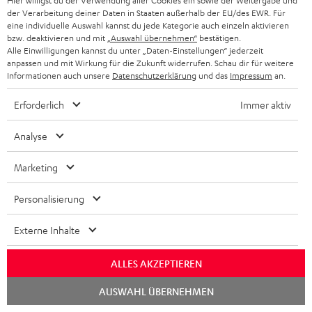
Hier willigst du der Verwendung aller Cookies ein sowie der Weitergabe und
der Verarbeitung deiner Daten in Staaten außerhalb der EU/des EWR. Für
eine individuelle Auswahl kannst du jede Kategorie auch einzeln aktivieren
bzw. deaktivieren und mit
„Auswahl übernehmen“
bestätigen.
Alle Einwilligungen kannst du unter „Daten-Einstellungen“ jederzeit
anpassen und mit Wirkung für die Zukunft widerrufen. Schau dir für weitere
Informationen auch unsere
Datenschutzerklärung
und das
Impressum
an.
Erforderlich
Immer aktiv
Analyse
Marketing
Yamaha
STEREO
STEREO
RX-
Yamaha RX-V4A
Personalisierung
M
M
V4A
STEREO M 2
5.2-AV-Receiver der Oberklasse
2
2
von Yamaha mit 115 Watt
Schwarz
Externe Inhalte
WLAN-Regallautsprecherpaar mit
Schwarz
Weiß
Ausgangsleistung pro Kanal (6
AirPlay 2
Ohm, 0.9 % THD), Verstärker mit
hoher Slew-Rate
ALLES AKZEPTIEREN
899,
€
99
449,
€
99
Chat
AUSWAHL ÜBERNEHMEN
799,
99
€
Letzter niedrigster Preis
starten
434,
99
€
Letzter niedrigster Preis
99
999,
€
Originalpreis