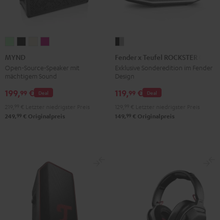
MYND
MYND
MYND
MYND
Fender
Light
Warm
Warm
Wild
x
MYND
Fender x Teufel ROCKSTER GO 2
Mint
Black
White
Berry
Teufel
Open-Source-Speaker mit
Exklusive Sonderedition im Fender
mächtigem Sound
Design
ROCKSTER
GO
199,
€
119,
€
99
99
Deal
Deal
2
219,
99
€
Letzter niedrigster Preis
129,
99
€
Letzter niedrigster Preis
Black
99
99
249,
€
Originalpreis
149,
€
Originalpreis
&
Steel