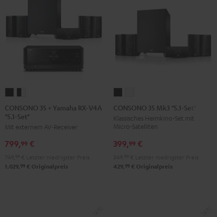
CONSONO
CONSONO
CONSONO
CONSONO
35
35
35
35
CONSONO 35 + Yamaha RX-V4A
CONSONO 35 Mk3 "5.1-Set"
"5.1-Set"
+
+
Mk3
Mk3
Klassisches Heimkino-Set mit
Micro-Satelliten
Mit externem AV-Receiver
Yamaha
Yamaha
"5.1-
"5.1-
RX-
RX-
Set"
Set"
399,
€
799,
€
99
99
V4A
V4A
Schwarz
Weiß
349,
99
€
Letzter niedrigster Preis
749,
99
€
Letzter niedrigster Preis
"5.1-
"5.1-
99
99
429,
€
Originalpreis
1.029,
€
Originalpreis
Set"
Set"
Schwarz
Schwarz
/
Weiß