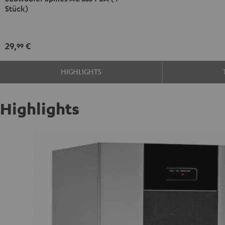
Spikes
Stück)
AC
8554
BA
29,
€
99
(4
Stück)
HIGHLIGHTS
Titan
Highlights