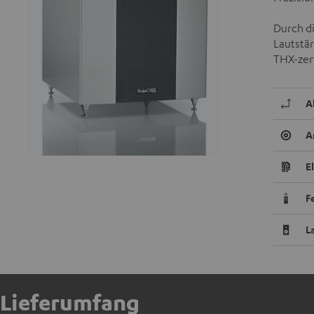
Durch di
Lautstä
THX-zert
A
A
E
F
L
Lieferumfang