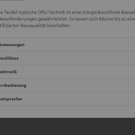
e Teufel-typische DPU-Technik ist eine störgeräuschfreie Bassw
rkeanforderungen gewährleistet. So lassen sich Räume bis zu ei
ifizierter Bassqualität beschallen.
bmessungen
nschlüsse
lektronik
ernbedienung
autsprecher