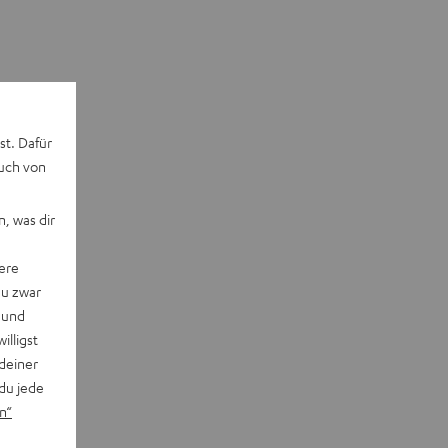
st. Dafür
auch von
, was dir
ere
du zwar
 und
willigst
deiner
du jede
n“