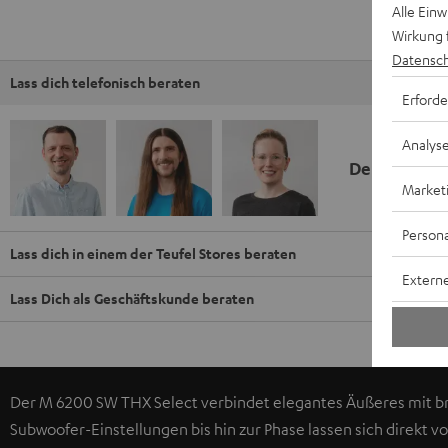
Alle Ein
Wirkung 
Datensch
Lass dich telefonisch beraten
Erforde
Analys
Deine Kauf
Market
Persona
Lass dich in einem der Teufel Stores beraten
Externe
Lass Dich als Geschäftskunde beraten
Der M 6200 SW THX Select verbindet elegantes Äußeres mit br
Subwoofer-Einstellungen bis hin zur Phase lassen sich direkt v