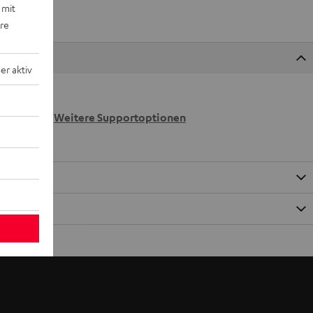
 mit
ere
r aktiv
 wir
n.
Weitere Supportoptionen