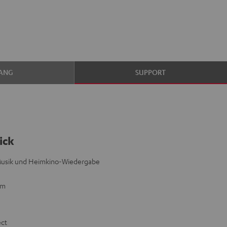
ANG
SUPPORT
ick
 Musik und Heimkino-Wiedergabe
mm
ect