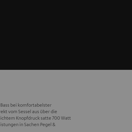
Bass bei komfortabelster
rekt vom Sessel aus über die
leichtem Knopfdruck satte 700 Watt
istungen in Sachen Pegel &