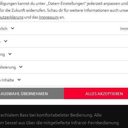
willigungen kannst du unter „Daten-Einstellungen“ jederzeit anpassen und
für die Zukunft widerrufen. Schau dir für weitere Informationen auch uns
utzerklärung
und das
Impressum
an.
rlich
Imme
e
Keinen Store in der Nähe? Kein Problem,
beratung
beraten dich auch persönlich am Telefo
ing
Hier Termin buchen
lisierung
 Inhalte
AUSWAHL ÜBERNEHMEN
ALLES AKZEPTIEREN
achialem Bass bei komfortabelster Bedienung. Alle
om Sessel aus über die mitgelieferte Infrarot-Fernbedienung