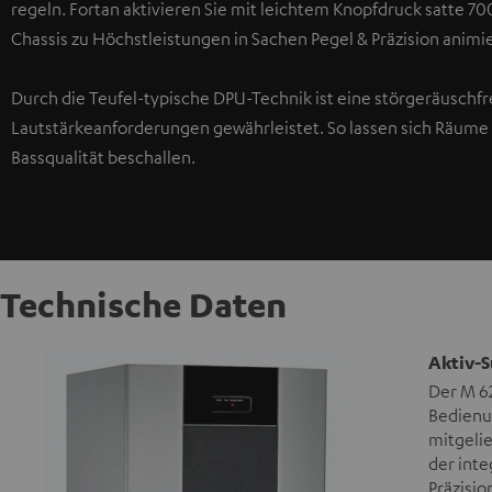
regeln. Fortan aktivieren Sie mit leichtem Knopfdruck satte 
Chassis zu Höchstleistungen in Sachen Pegel & Präzision animi
Durch die Teufel-typische DPU-Technik ist eine störgeräuschfr
Lautstärkeanforderungen gewährleistet. So lassen sich Räume b
Bassqualität beschallen.
Technische Daten
Aktiv-S
Der M 6
Bedienun
mitgelie
der int
Präzisio