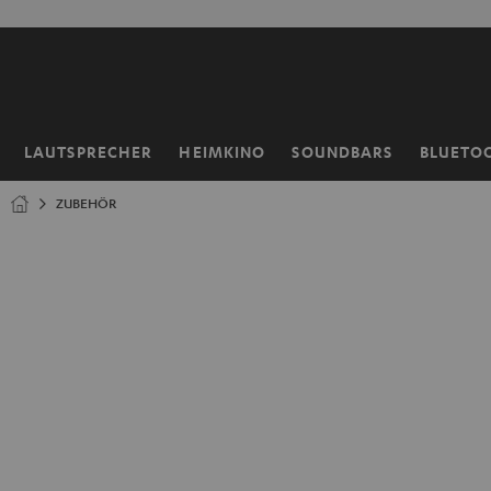
ZUM
NHALT
RINGEN
LAUTSPRECHER
HEIMKINO
SOUNDBARS
BLUETO
Startseite
ZUBEHÖR