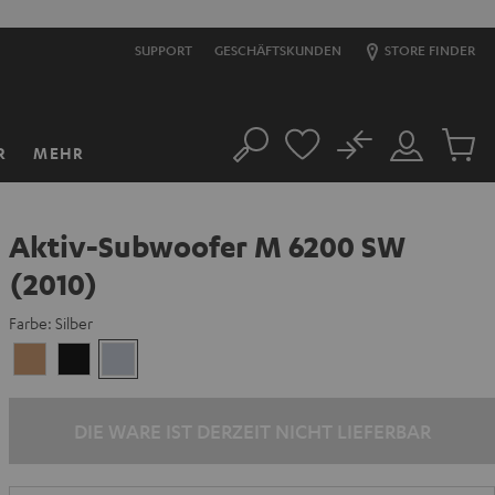
SUPPORT
GESCHÄFTSKUNDEN
STORE FINDER
No
R
MEHR
Suche
Mein
Artikel
Konto
im
Warenk
Aktiv-Subwoofer M 6200 SW
(2010)
Farbe:
Silber
Ahorn
Schwarz
Silber
DIE WARE IST DERZEIT NICHT LIEFERBAR