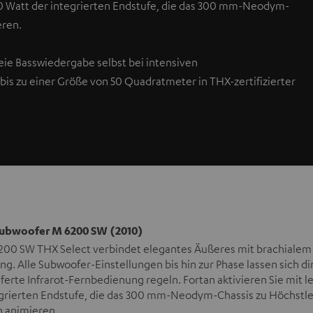
700 Watt der integrierten Endstufe, die das 300 mm-Neodym-
eren.
eie Basswiedergabe selbst bei intensiven
is zu einer Größe von 50 Quadratmeter in THX-zertifizierter
ubwoofer M 6200 SW (2010)
200 SW THX Select verbindet elegantes Äußeres mit brachialem 
g. Alle Subwoofer-Einstellungen bis hin zur Phase lassen sich di
ferte Infrarot-Fernbedienung regeln. Fortan aktivieren Sie mit 
egrierten Endstufe, die das 300 mm-Neodym-Chassis zu Höchstle
n animieren.