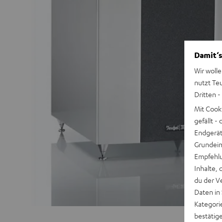
Damit‘s
Wir wolle
nutzt Te
Dritten -
Mit Cook
gefällt 
Endgerät.
Grundeins
Empfehlu
Inhalte, 
du der V
Daten in
Kategori
bestätig