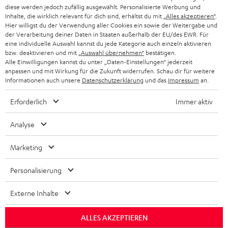
diese werden jedoch zufällig ausgewählt. Personalisierte Werbung und
KOPFHÖRER
Inhalte, die wirklich relevant für dich sind, erhältst du mit
„Alles akzeptieren“
.
NIEDERLANDE
BLOG
Hier willigst du der Verwendung aller Cookies ein sowie der Weitergabe und
der Verarbeitung deiner Daten in Staaten außerhalb der EU/des EWR. Für
BLUETOOTH-KOPFHÖRER
NEWSLETTER
eine individuelle Auswahl kannst du jede Kategorie auch einzeln aktivieren
BELGIEN
bzw. deaktivieren und mit
„Auswahl übernehmen“
bestätigen.
STEREOANLAGEN
Alle Einwilligungen kannst du unter „Daten-Einstellungen“ jederzeit
STORES
anpassen und mit Wirkung für die Zukunft widerrufen. Schau dir für weitere
FRANKREICH
LAUTSPRECHER
Informationen auch unsere
Datenschutzerklärung
und das
Impressum
an.
DEINE VORTEILE BEI TEUFEL
Erforderlich
Immer aktiv
POLEN
ULTIMA-SERIE
TEUFEL STORY
Analyse
IN-EAR-KOPFHÖRER
SPANIEN
UNSER MANAGEMENT
Marketing
FANSHOP
NACHHALTIGKEIT
ITALIEN
NEUHEITEN
Personalisierung
Technische Änderungen, Tippfehler und Irrtum vorbehalten. Das auf unseren
UNSERE WERTE
Fotos abgebildete Zubehör ist nicht im Lieferumfang enthalten. Etwaige
USA
Entsorgungsgebühren für Batterien sind im Preis inbegriffen.
Externe Inhalte
BILDUNGSRABATT
©2026 Lautsprecher Teufel GmbH - All rights reserved.
WEITERE LÄNDER
ALLES AKZEPTIEREN
GESCHENKGUTSCHEIN