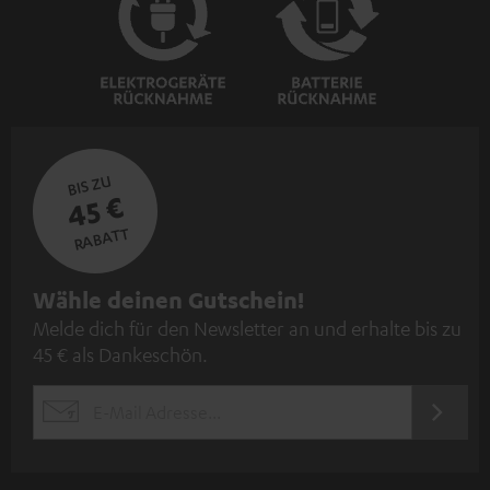
BIS ZU
45 €
RABATT
N
Wähle deinen Gutschein!
Melde dich für den Newsletter an und erhalte bis zu
e
45 € als Dankeschön.
w
s
JETZT
EMAIL
l
ANME
WIDGET
e