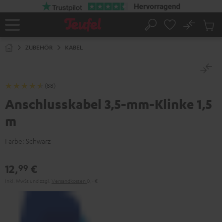
ZUM
NHALT
RINGEN
No
Abs
Startseite
Suche
Artike
im
ZUBEHÖR
KABEL
Waren
(88)
Anschlusskabel 3,5-mm-Klinke 1,5
m
Farbe:
Schwarz
12,
€
99
Inkl. MwSt
und zzgl.
Versandkosten
0,‐ €