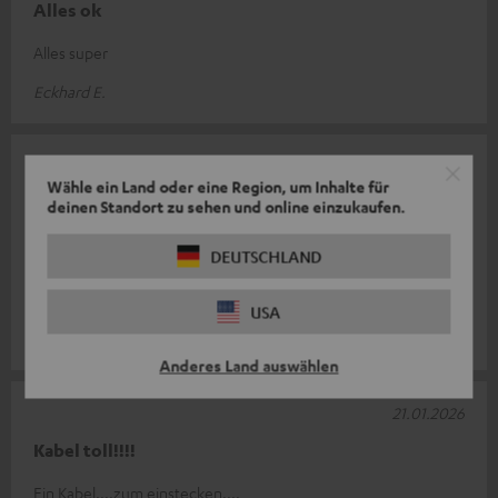
Alles ok
Alles super
Eckhard E.
31.01.2026
Wähle ein Land oder eine Region, um Inhalte für
Sehr gut!
deinen Standort zu sehen und online einzukaufen.
Ich bin super zufrieden mit den Produkten von Teufel. Tolles
DEUTSCHLAND
Design, super Qualität, ein wirklich echtes deutsches
Markenprodukt.
USA
Katrin S.
Anderes Land auswählen
21.01.2026
Kabel toll!!!!
Ein Kabel....zum einstecken....