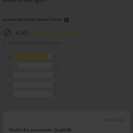
So bewerten Kunden dieses Produkt
4.83
(4.83 von 5 bei 87 Bewertungen)
5
75
4
10
3
1
2
1
1
0
19.05.2026
Nicht die erwartete Qualität