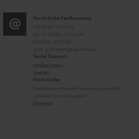
r
a
o
z
d
o
d
n
u
i
K
Persönliche Kaufberatung
g
e
e
m
o
o
+49 (0) 30 / 217 84 212
e
n
n
V
Mo – Fr 08:00 – 19:00 Uhr
-
n
r
z
e
Sa 09:00 – 17:30 Uhr
L
t
ä
u
r
Sonn- und Feiertage geschlossen
e
a
t
Teufel Support
r
s
x
k
e
Häufige Fragen
G
a
i
Kontakt
t
R
a
n
Store Finder
k
d
ü
r
d
Erlebe unsere Produkte hautnah und lass dich
o
a
c
a
persönlich im Store beraten.
n
t
k
Übersicht
n
e
n
t
n
a
i
h
e