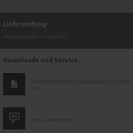
Lieferumfang
Anschlusskabel 3,5-mm-Klinke 1,5 m
Downloads und Service
D
Konformitätserklärung: Anschlusskabel 3,5-mm-Klinke
1,5 m
o
k
u
m
P
Hilfe zu diesem Produkt
e
r