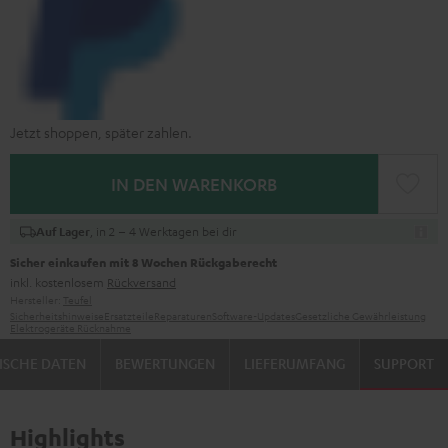
Jetzt shoppen, später zahlen.
IN DEN WARENKORB
, in 2 – 4 Werktagen bei dir
Auf Lager
Sicher einkaufen mit 8 Wochen Rückgaberecht
inkl. kostenlosem
Rückversand
Hersteller:
Teufel
Sicherheitshinweise
Ersatzteile
Reparaturen
Software-Updates
Gesetzliche Gewährleistung
Elektrogeräte Rücknahme
ISCHE DATEN
BEWERTUNGEN
LIEFERUMFANG
SUPPORT
Highlights